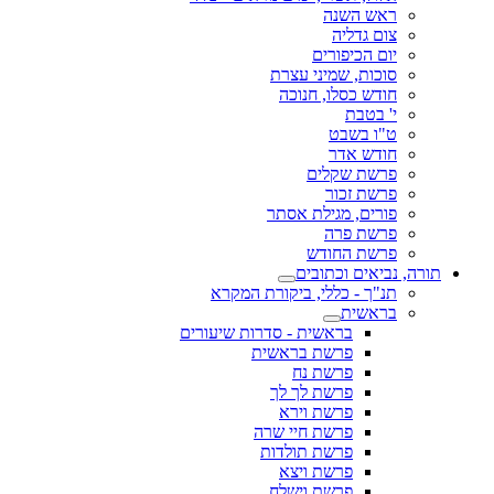
ראש השנה
צום גדליה
יום הכיפורים
סוכות, שמיני עצרת
חודש כסלו, חנוכה
י' בטבת
ט"ו בשבט
חודש אדר
פרשת שקלים
פרשת זכור
פורים, מגילת אסתר
פרשת פרה
פרשת החודש
תורה, נביאים וכתובים
תנ"ך - כללי, ביקורת המקרא
בראשית
בראשית - סדרות שיעורים
פרשת בראשית
פרשת נח
פרשת לך לך
פרשת וירא
פרשת חיי שרה
פרשת תולדות
פרשת ויצא
פרשת וישלח