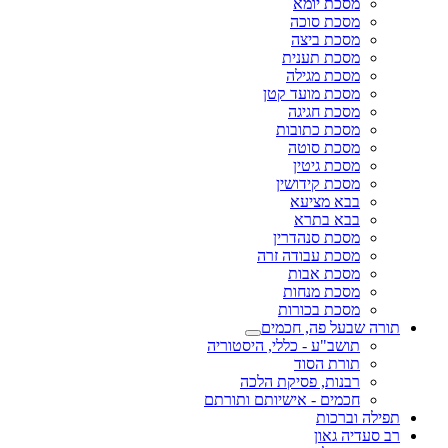
מסכת יומא
מסכת סוכה
מסכת ביצה
מסכת תענית
מסכת מגילה
מסכת מועד קטן
מסכת חגיגה
מסכת כתובות
מסכת סוטה
מסכת גיטין
מסכת קידושין
בבא מציעא
בבא בתרא
מסכת סנהדרין
מסכת עבודה זרה
מסכת אבות
מסכת מנחות
מסכת בכורות
תורה שבעל פה, חכמים
תושב"ע - כללי, היסטוריה
תורת הסוד
רבנות, פסיקת הלכה
חכמים - אישיותם ותורתם
תפילה וברכות
רב סעדיה גאון