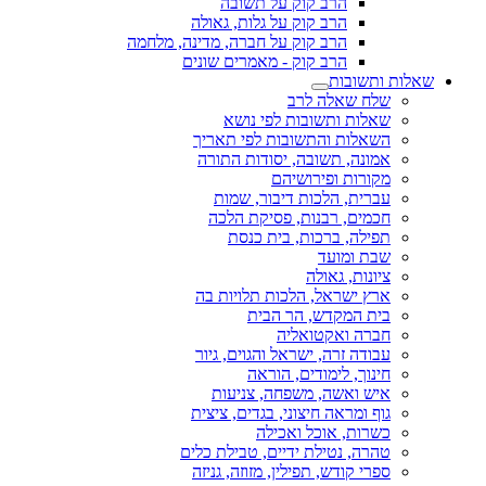
הרב קוק על תשובה
הרב קוק על גלות, גאולה
הרב קוק על חברה, מדינה, מלחמה
הרב קוק - מאמרים שונים
שאלות ותשובות
שלח שאלה לרב
שאלות ותשובות לפי נושא
השאלות והתשובות לפי תאריך
אמונה, תשובה, יסודות התורה
מקורות ופירושיהם
עברית, הלכות דיבור, שמות
חכמים, רבנות, פסיקת הלכה
תפילה, ברכות, בית כנסת
שבת ומועד
ציונות, גאולה
ארץ ישראל, הלכות תלויות בה
בית המקדש, הר הבית
חברה ואקטואליה
עבודה זרה, ישראל והגוים, גיור
חינוך, לימודים, הוראה
איש ואשה, משפחה, צניעות
גוף ומראה חיצוני, בגדים, ציצית
כשרות, אוכל ואכילה
טהרה, נטילת ידיים, טבילת כלים
ספרי קודש, תפילין, מזוזה, גניזה