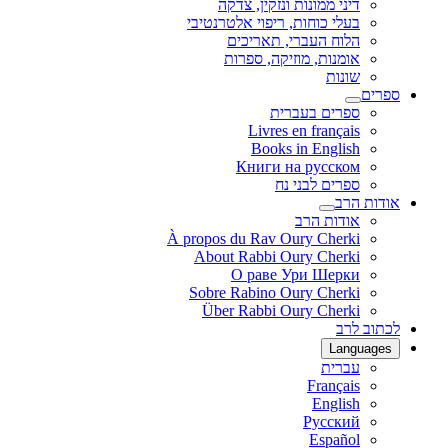
דיני ממונות ונזקין, צדקה
בעלי כוחות, ריפוי אלטרנטיבי
הלוח העברי, תאריכים
אומנות, מוזיקה, ספרות
שונות
ספרים
ספרים בעברית
Livres en français
Books in English
Книги на русском
ספרים לבני נח
אודות הרב
אודות הרב
À propos du Rav Oury Cherki
About Rabbi Oury Cherki
О раве Ури Шерки
Sobre Rabino Oury Cherki
Über Rabbi Oury Cherki
לכתוב לרב
Languages
עברית
Français
English
Русский
Español