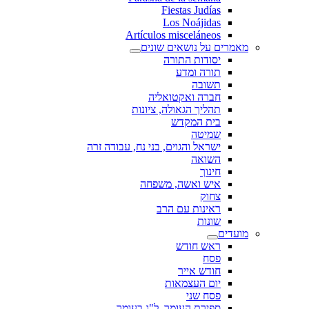
Fiestas Judías
Los Noájidas
Artículos misceláneos
מאמרים על נושאים שונים
יסודות התורה
תורה ומדע
תשובה
חברה ואקטואליה
תהליך הגאולה, ציונות
בית המקדש
שמיטה
ישראל והגוים, בני נח, עבודה זרה
השואה
חינוך
איש ואשה, משפחה
צחוק
ראינות עם הרב
שונות
מועדים
ראש חודש
פסח
חודש אייר
יום העצמאות
פסח שני
ספירת העומר, ל"ג בעומר