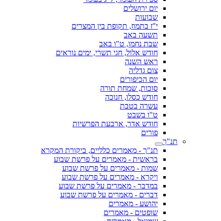
יום ירושלים
שבועות
י"ז בתמוז, תקופת בין המצרים
תשעה באב
שבת נחמו, ט"ו באב
חודש אלול, חגי תשרי, ימים נוראים
ראש השנה
צום גדליה
יום הכיפורים
סוכות, שמחת תורה
חודש כסלו, חנוכה
עשרה בטבת
ט"ו בשבט
חודש אדר, ארבעת הפרשיות
פורים
תנ"ך
תנ"ך - מאמרים כלליים, ביקורת המקרא
בראשית - מאמרים על פרשת שבוע
שמות - מאמרים על פרשת שבוע
ויקרא - מאמרים על פרשת שבוע
במדבר - מאמרים על פרשת שבוע
דברים - מאמרים על פרשת שבוע
יהושע - מאמרים
שופטים - מאמרים