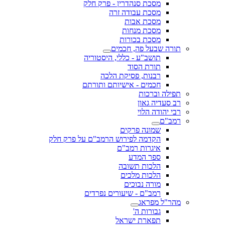
מסכת סנהדרין - פרק חלק
מסכת עבודה זרה
מסכת אבות
מסכת מנחות
מסכת בכורות
תורה שבעל פה, חכמים
תושב"ע - כללי, היסטוריה
תורת הסוד
רבנות, פסיקת הלכה
חכמים - אישיותם ותורתם
תפילה וברכות
רב סעדיה גאון
רבי יהודה הלוי
רמב"ם
שמונה פרקים
הקדמה לפירוש הרמב"ם על פרק חלק
איגרות רמב"ם
ספר המדע
הלכות תשובה
הלכות מלכים
מורה נבוכים
רמב"ם - שיעורים נפרדים
מהר"ל מפראג
גבורות ה'
תפארת ישראל