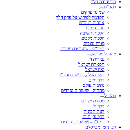
רבי יהודה הלוי
רמב"ם
שמונה פרקים
הקדמה לפירוש על פרק חלק
איגרות רמב"ם
ספר המדע
הלכות תשובה
הלכות מלכים
מורה נבוכים
רמב"ם - שיעורים נפרדים
מהר"ל מפראג
גבורות ה'
תפארת ישראל
נצח ישראל
באר הגולה, דרשות מהר"ל
דרך חיים
נתיבות עולם
מהר"ל - שיעורים נפרדים
רמח"ל
מסילת ישרים
דרך ה'
דעת תבונות
דרך עץ חיים
רמח"ל - שיעורים נפרדים
רבי נחמן מברסלב