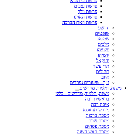
פרשת כי תבוא
פרשת נצבים
פרשת וילך
פרשת האזינו
פרשת וזאת הברכה
יהושע
שופטים
שמואל
מלכים
ישעיהו
ירמיהו
יחזקאל
תרי עשר
תהילים
איוב
נ"ך - שיעורים נפרדים
משנה, תלמוד, מדרשים
משנה, תלמוד, מדרשים - כללי
בראשית רבה
איכה רבה
מדרש תנחומא
מסכת ברכות
מסכת שבת
מסכת פסחים
מסכת ראש השנה