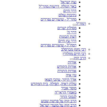
נצח ישראל
באר הגולה, דרשות מהר"ל
דרך חיים
נתיבות עולם
מהר"ל - שיעורים נפרדים
רמח"ל
מסילת ישרים
דרך ה'
דעת תבונות
דרך עץ חיים
רמח"ל - שיעורים נפרדים
רבי נחמן מברסלב
רבי חיים מוולוז'ין
הרב קוק
אורות
אורות הקודש
אורות התורה
עין איה
אדר היקר, עקבי הצאן
עולת ראיה, תפילה, בית המקדש
מוסר אביך
מאמרי הראי"ה
לנבוכי הדור
הרב קוק על פרשת שבוע
הרב קוק על מועדי ישראל