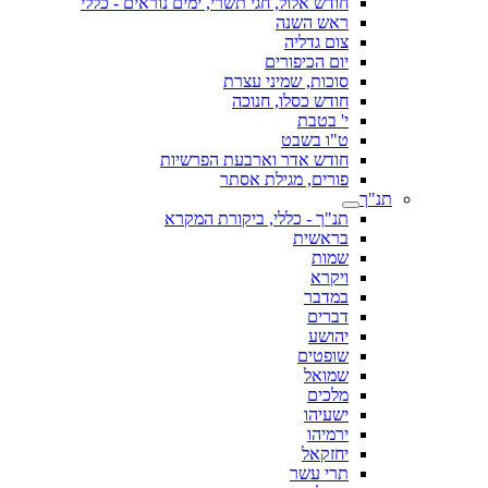
חודש אלול, חגי תשרי, ימים נוראים - כללי
ראש השנה
צום גדליה
יום הכיפורים
סוכות, שמיני עצרת
חודש כסלו, חנוכה
י' בטבת
ט"ו בשבט
חודש אדר וארבעת הפרשיות
פורים, מגילת אסתר
תנ"ך
תנ"ך - כללי, ביקורת המקרא
בראשית
שמות
ויקרא
במדבר
דברים
יהושע
שופטים
שמואל
מלכים
ישעיהו
ירמיהו
יחזקאל
תרי עשר