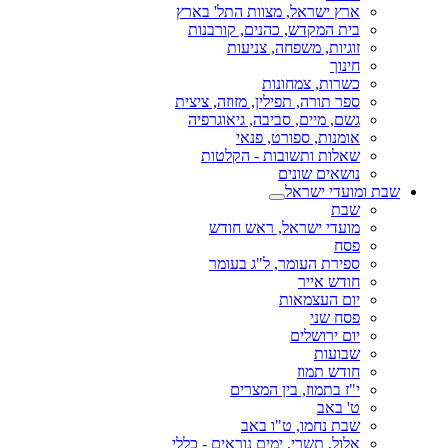
ארץ ישראל, מצוות התל' בארץ
בית המקדש, כהנים, קורבנות
זוגיות, משפחה, צניעות
חינוך
כשרות, צמחונות
ספר תורה, תפילין, מזוזה, ציצית
גשם, מיים, סביבה, גיאוגרפיה
אומנות, ספורט, פנאי
שאלות ותשובות - הקלטות
נושאים שונים
שבת ומועדי ישראל
שבת
מועדי ישראל, ראש חודש
פסח
ספירת העומר, ל"ג בעומר
חודש אייר
יום העצמאות
פסח שני
יום ירושלים
שבועות
חודש תמוז
י"ז בתמוז, בין המצרים
ט' באב
שבת נחמו, ט"ו באב
אלול, תשרי, ימים נוראים - כללי