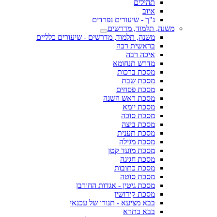
תהילים
איוב
נ"ך - שיעורים נפרדים
משנה, תלמוד, מדרשים
משנה, תלמוד, מדרשים - שיעורים כלליים
בראשית רבה
איכה רבה
מדרש תנחומא
מסכת ברכות
מסכת שבת
מסכת פסחים
מסכת ראש השנה
מסכת יומא
מסכת סוכה
מסכת ביצה
מסכת תענית
מסכת מגילה
מסכת מועד קטן
מסכת חגיגה
מסכת כתובות
מסכת סוטה
מסכת גיטין - אגדות החורבן
מסכת קידושין
בבא מציעא - תנורו של עכנאי
בבא בתרא