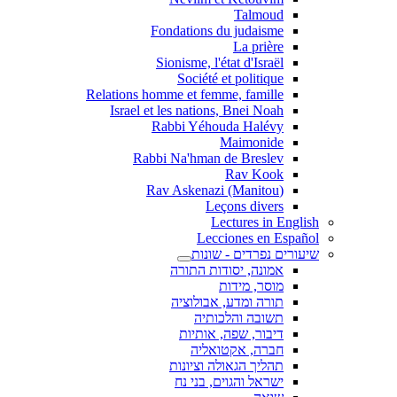
Talmoud
Fondations du judaisme
La prière
Sionisme, l'état d'Israël
Société et politique
Relations homme et femme, famille
Israel et les nations, Bnei Noah
Rabbi Yéhouda Halévy
Maimonide
Rabbi Na'hman de Breslev
Rav Kook
(Rav Askenazi (Manitou
Leçons divers
Lectures in English
Lecciones en Español
שיעורים נפרדים - שונות
אמונה, יסודות התורה
מוסר, מידות
תורה ומדע, אבולוציה
תשובה והלכותיה
דיבור, שפה, אותיות
חברה, אקטואליה
תהליך הגאולה וציונות
ישראל והגוים, בני נח