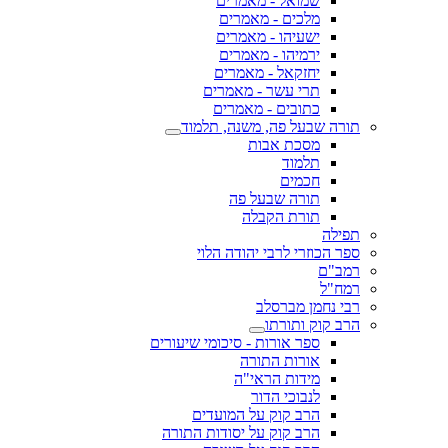
שמואל - מאמרים
מלכים - מאמרים
ישעיהו - מאמרים
ירמיהו - מאמרים
יחזקאל - מאמרים
תרי עשר - מאמרים
כתובים - מאמרים
תורה שבעל פה, משנה, תלמוד
מסכת אבות
תלמוד
חכמים
תורה שבעל פה
תורת הקבלה
תפילה
ספר הכוזרי לרבי יהודה הלוי
רמב"ם
רמח"ל
רבי נחמן מברסלב
הרב קוק ותורתו
ספר אורות - סיכומי שיעורים
אורות התורה
מידות הראי"ה
לנבוכי הדור
הרב קוק על המועדים
הרב קוק על יסודות התורה