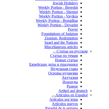
Jewish Holidays
Weekly Portion - Bereshit
Weekly Portion - Shemot
Weekly Portion - Vayikra
Weekly Portion - Bemidbar
Weekly Portion - Devarim
Prayer
Foundations of Judaism
Zionism, Redemption
Israel and the Nations
Miscellaneous articles
Статьи на русском
Статьи по темам
Новые статьи
Еврейские даты и праздники
Недельная глава
Основы иудаизма
Актуалия
Ноахиды
Разное
Artikel auf deutsch
Artículos en Español
Artículos por tema
Artículos nuevos
Parashá de la semana