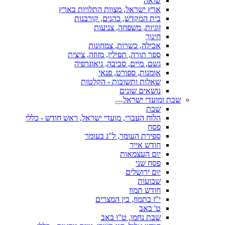
שואה
ארץ ישראל, מצוות התלויות בארץ
בית המקדש, כהנים, קורבנות
זוגיות, משפחה, צניעות
חינוך
אכילה, כשרות, צמחונות
ספר תורה, תפילין, מזוזה, ציצית
גשם, מיים, סביבה, גיאוגרפיה
אומנות, ספורט, פנאי
שאלות ותשובות - הקלטות
נושאים שונים
שבת ומועדי ישראל
שבת
הלוח העברי, מועדי ישראל, ראש חודש - כללי
פסח
ספירת העומר, ל"ג בעומר
חודש אייר
יום העצמאות
פסח שני
יום ירושלים
שבועות
חודש תמוז
י"ז בתמוז, בין המצרים
ט' באב
שבת נחמו, ט"ו באב