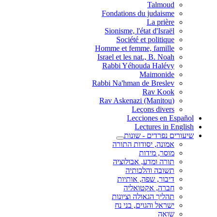
Talmoud
Fondations du judaisme
La prière
Sionisme, l'état d'Israël
Société et politique
Homme et femme, famille
Israel et les nat., B. Noah
Rabbi Yéhouda Halévy
Maimonide
Rabbi Na'hman de Breslev
Rav Kook
(Rav Askenazi (Manitou
Leçons divers
Lecciones en Español
Lectures in English
שיעורים נפרדים - שונות
אמונה, יסודות התורה
מוסר, מידות
תורה ומדע, אבולוציה
תשובה והלכותיה
דיבור, שפה, אותיות
חברה, אקטואליה
תהליך הגאולה וציונות
ישראל והגוים, בני נח
שואה