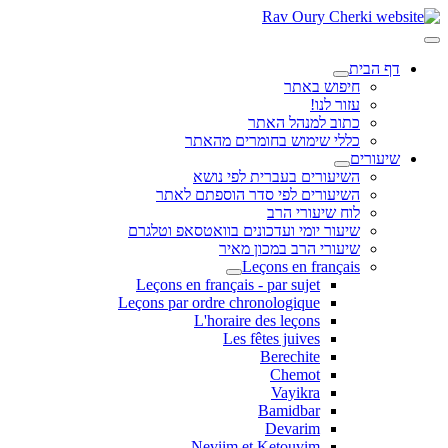
דף הבית
חיפוש באתר
עזור לנו!
כתוב למנהל האתר
כללי שימוש בחומרים מהאתר
שיעורים
השיעורים בעברית לפי נושא
השיעורים לפי סדר הוספתם לאתר
לוח שיעורי הרב
שיעור יומי ועדכונים בוואטסאפ וטלגרם
שיעורי הרב במכון מאיר
Leçons en français
Leçons en français - par sujet
Leçons par ordre chronologique
L'horaire des leçons
Les fêtes juives
Berechite
Chemot
Vayikra
Bamidbar
Devarim
Neviim et Ketouvim