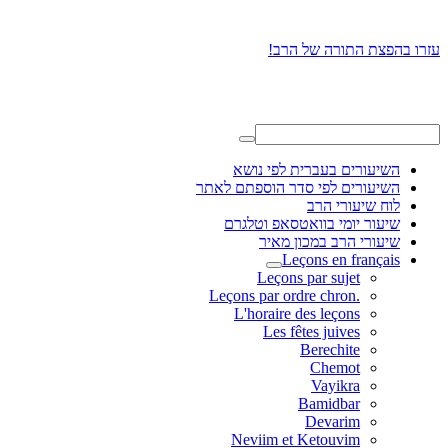
עזרו בהפצת התורה של הרב!
השיעורים בעברית לפי נושא
השיעורים לפי סדר הוספתם לאתר
לוח שיעורי הרב
שיעור יומי בוואטסאפ וטלגרם
שיעורי הרב במכון מאיר
Leçons en français
Leçons par sujet
.Leçons par ordre chron
L'horaire des leçons
Les fêtes juives
Berechite
Chemot
Vayikra
Bamidbar
Devarim
Neviim et Ketouvim