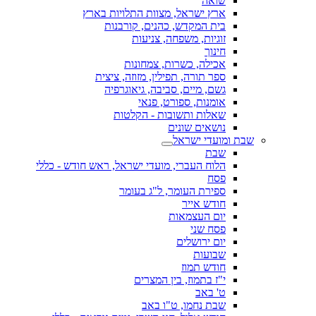
שואה
ארץ ישראל, מצוות התלויות בארץ
בית המקדש, כהנים, קורבנות
זוגיות, משפחה, צניעות
חינוך
אכילה, כשרות, צמחונות
ספר תורה, תפילין, מזוזה, ציצית
גשם, מיים, סביבה, גיאוגרפיה
אומנות, ספורט, פנאי
שאלות ותשובות - הקלטות
נושאים שונים
שבת ומועדי ישראל
שבת
הלוח העברי, מועדי ישראל, ראש חודש - כללי
פסח
ספירת העומר, ל"ג בעומר
חודש אייר
יום העצמאות
פסח שני
יום ירושלים
שבועות
חודש תמוז
י"ז בתמוז, בין המצרים
ט' באב
שבת נחמו, ט"ו באב