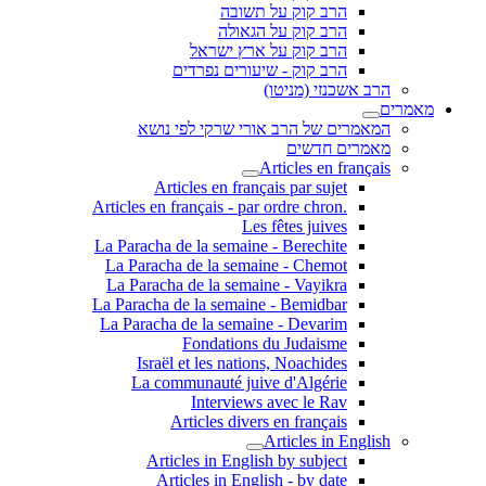
הרב קוק על תשובה
הרב קוק על הגאולה
הרב קוק על ארץ ישראל
הרב קוק - שיעורים נפרדים
הרב אשכנזי (מניטו)
מאמרים
המאמרים של הרב אורי שרקי לפי נושא
מאמרים חדשים
Articles en français
Articles en français par sujet
.Articles en français - par ordre chron
Les fêtes juives
La Paracha de la semaine - Berechite
La Paracha de la semaine - Chemot
La Paracha de la semaine - Vayikra
La Paracha de la semaine - Bemidbar
La Paracha de la semaine - Devarim
Fondations du Judaisme
Israël et les nations, Noachides
La communauté juive d'Algérie
Interviews avec le Rav
Articles divers en français
Articles in English
Articles in English by subject
Articles in English - by date