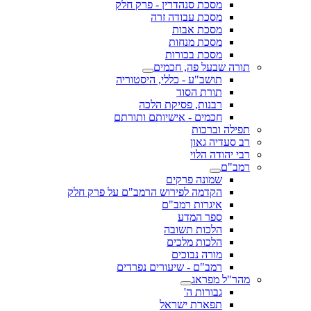
מסכת סנהדרין - פרק חלק
מסכת עבודה זרה
מסכת אבות
מסכת מנחות
מסכת בכורות
תורה שבעל פה, חכמים
תושב"ע - כללי, היסטוריה
תורת הסוד
רבנות, פסיקת הלכה
חכמים - אישיותם ותורתם
תפילה וברכות
רב סעדיה גאון
רבי יהודה הלוי
רמב"ם
שמונה פרקים
הקדמה לפירוש הרמב"ם על פרק חלק
איגרות רמב"ם
ספר המדע
הלכות תשובה
הלכות מלכים
מורה נבוכים
רמב"ם - שיעורים נפרדים
מהר"ל מפראג
גבורות ה'
תפארת ישראל