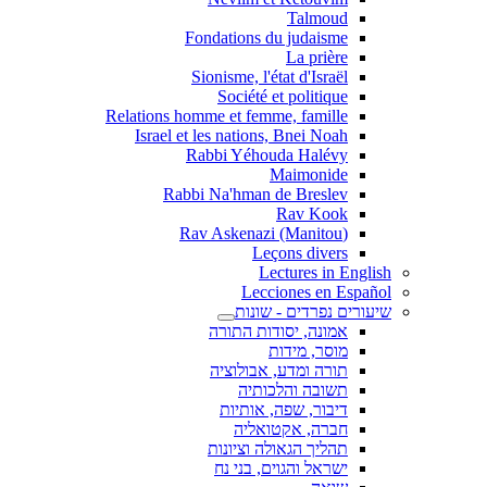
Talmoud
Fondations du judaisme
La prière
Sionisme, l'état d'Israël
Société et politique
Relations homme et femme, famille
Israel et les nations, Bnei Noah
Rabbi Yéhouda Halévy
Maimonide
Rabbi Na'hman de Breslev
Rav Kook
(Rav Askenazi (Manitou
Leçons divers
Lectures in English
Lecciones en Español
שיעורים נפרדים - שונות
אמונה, יסודות התורה
מוסר, מידות
תורה ומדע, אבולוציה
תשובה והלכותיה
דיבור, שפה, אותיות
חברה, אקטואליה
תהליך הגאולה וציונות
ישראל והגוים, בני נח