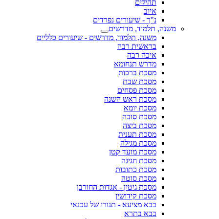
תהילים
איוב
נ"ך - שיעורים נפרדים
משנה, תלמוד, מדרשים
משנה, תלמוד, מדרשים - שיעורים כלליים
בראשית רבה
איכה רבה
מדרש תנחומא
מסכת ברכות
מסכת שבת
מסכת פסחים
מסכת ראש השנה
מסכת יומא
מסכת סוכה
מסכת ביצה
מסכת תענית
מסכת מגילה
מסכת מועד קטן
מסכת חגיגה
מסכת כתובות
מסכת סוטה
מסכת גיטין - אגדות החורבן
מסכת קידושין
בבא מציעא - תנורו של עכנאי
בבא בתרא