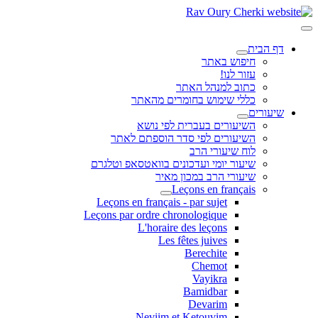
דף הבית
חיפוש באתר
עזור לנו!
כתוב למנהל האתר
כללי שימוש בחומרים מהאתר
שיעורים
השיעורים בעברית לפי נושא
השיעורים לפי סדר הוספתם לאתר
לוח שיעורי הרב
שיעור יומי ועדכונים בוואטסאפ וטלגרם
שיעורי הרב במכון מאיר
Leçons en français
Leçons en français - par sujet
Leçons par ordre chronologique
L'horaire des leçons
Les fêtes juives
Berechite
Chemot
Vayikra
Bamidbar
Devarim
Neviim et Ketouvim