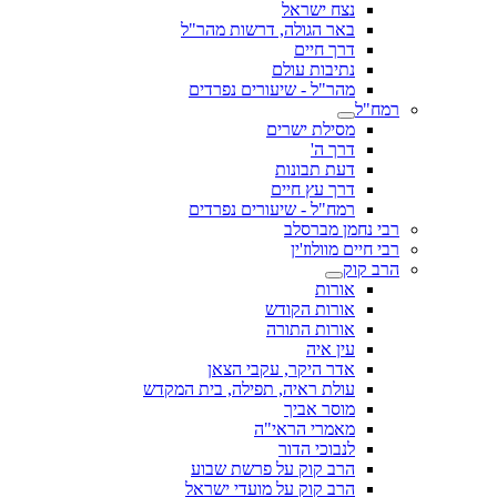
נצח ישראל
באר הגולה, דרשות מהר"ל
דרך חיים
נתיבות עולם
מהר"ל - שיעורים נפרדים
רמח"ל
מסילת ישרים
דרך ה'
דעת תבונות
דרך עץ חיים
רמח"ל - שיעורים נפרדים
רבי נחמן מברסלב
רבי חיים מוולוז'ין
הרב קוק
אורות
אורות הקודש
אורות התורה
עין איה
אדר היקר, עקבי הצאן
עולת ראיה, תפילה, בית המקדש
מוסר אביך
מאמרי הראי"ה
לנבוכי הדור
הרב קוק על פרשת שבוע
הרב קוק על מועדי ישראל