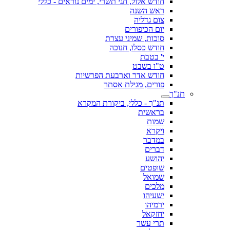
חודש אלול, חגי תשרי, ימים נוראים - כללי
ראש השנה
צום גדליה
יום הכיפורים
סוכות, שמיני עצרת
חודש כסלו, חנוכה
י' בטבת
ט"ו בשבט
חודש אדר וארבעת הפרשיות
פורים, מגילת אסתר
תנ"ך
תנ"ך - כללי, ביקורת המקרא
בראשית
שמות
ויקרא
במדבר
דברים
יהושע
שופטים
שמואל
מלכים
ישעיהו
ירמיהו
יחזקאל
תרי עשר