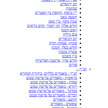
יום ירושלים
שבועות
י"ז בתמוז, תקופת בין המצרים
תשעה באב
שבת נחמו, ט"ו באב
חודש אלול, חגי תשרי, ימים נוראים
ראש השנה
צום גדליה
יום הכיפורים
סוכות, שמחת תורה
חודש כסלו, חנוכה
עשרה בטבת
ט"ו בשבט
חודש אדר, ארבעת הפרשיות
פורים
תנ"ך
תנ"ך - מאמרים כלליים, ביקורת המקרא
בראשית - מאמרים על פרשת שבוע
שמות - מאמרים על פרשת שבוע
ויקרא - מאמרים על פרשת שבוע
במדבר - מאמרים על פרשת שבוע
דברים - מאמרים על פרשת שבוע
יהושע - מאמרים
שופטים - מאמרים