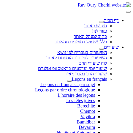
דף הבית
חיפוש באתר
עזור לנו!
כתוב למנהל האתר
כללי שימוש בחומרים מהאתר
שיעורים
השיעורים בעברית לפי נושא
השיעורים לפי סדר הוספתם לאתר
לוח שיעורי הרב
שיעור יומי ועדכונים בוואטסאפ וטלגרם
שיעורי הרב במכון מאיר
Leçons en français
Leçons en français - par sujet
Leçons par ordre chronologique
L'horaire des leçons
Les fêtes juives
Berechite
Chemot
Vayikra
Bamidbar
Devarim
Neviim et Ketouvim