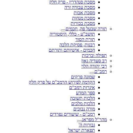
מסכת סנהדרין - פרק חלק
מסכת עבודה זרה
מסכת אבות
מסכת מנחות
מסכת בכורות
תורה שבעל פה, חכמים
תושב"ע - כללי, היסטוריה
תורת הסוד
רבנות, פסיקת הלכה
חכמים - אישיותם ותורתם
תפילה וברכות
רב סעדיה גאון
רבי יהודה הלוי
רמב"ם
שמונה פרקים
הקדמה לפירוש הרמב"ם על פרק חלק
איגרות רמב"ם
ספר המדע
הלכות תשובה
הלכות מלכים
מורה נבוכים
רמב"ם - שיעורים נפרדים
מהר"ל מפראג
גבורות ה'
תפארת ישראל