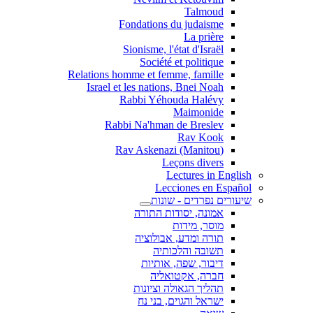
Talmoud
Fondations du judaisme
La prière
Sionisme, l'état d'Israël
Société et politique
Relations homme et femme, famille
Israel et les nations, Bnei Noah
Rabbi Yéhouda Halévy
Maimonide
Rabbi Na'hman de Breslev
Rav Kook
(Rav Askenazi (Manitou
Leçons divers
Lectures in English
Lecciones en Español
שיעורים נפרדים - שונות
אמונה, יסודות התורה
מוסר, מידות
תורה ומדע, אבולוציה
תשובה והלכותיה
דיבור, שפה, אותיות
חברה, אקטואליה
תהליך הגאולה וציונות
ישראל והגוים, בני נח