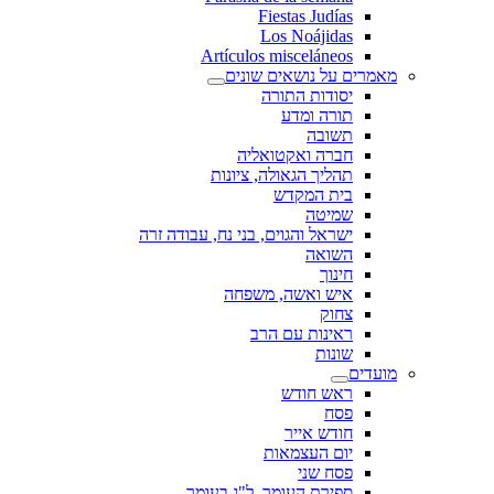
Fiestas Judías
Los Noájidas
Artículos misceláneos
מאמרים על נושאים שונים
יסודות התורה
תורה ומדע
תשובה
חברה ואקטואליה
תהליך הגאולה, ציונות
בית המקדש
שמיטה
ישראל והגוים, בני נח, עבודה זרה
השואה
חינוך
איש ואשה, משפחה
צחוק
ראינות עם הרב
שונות
מועדים
ראש חודש
פסח
חודש אייר
יום העצמאות
פסח שני
ספירת העומר, ל"ג בעומר