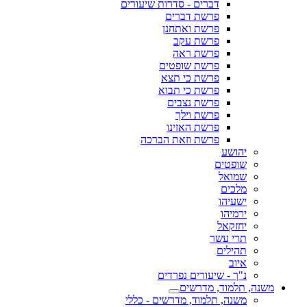
דברים - סדרות שיעורים
פרשת דברים
פרשת ואתחנן
פרשת עקב
פרשת ראה
פרשת שופטים
פרשת כי תצא
פרשת כי תבוא
פרשת נצבים
פרשת וילך
פרשת האזינו
פרשת וזאת הברכה
יהושע
שופטים
שמואל
מלכים
ישעיהו
ירמיהו
יחזקאל
תרי עשר
תהילים
איוב
נ"ך - שיעורים נפרדים
משנה, תלמוד, מדרשים
משנה, תלמוד, מדרשים - כללי