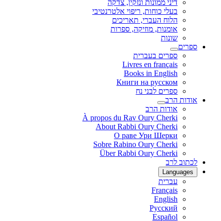
דיני ממונות ונזקין, צדקה
בעלי כוחות, ריפוי אלטרנטיבי
הלוח העברי, תאריכים
אומנות, מוזיקה, ספרות
שונות
ספרים
ספרים בעברית
Livres en français
Books in English
Книги на русском
ספרים לבני נח
אודות הרב
אודות הרב
À propos du Rav Oury Cherki
About Rabbi Oury Cherki
О раве Ури Шерки
Sobre Rabino Oury Cherki
Über Rabbi Oury Cherki
לכתוב לרב
Languages
עברית
Français
English
Русский
Español