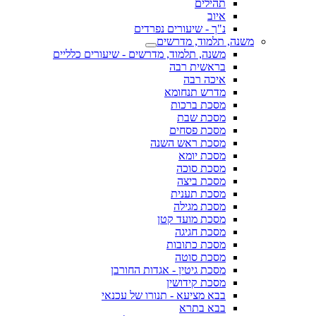
תהילים
איוב
נ"ך - שיעורים נפרדים
משנה, תלמוד, מדרשים
משנה, תלמוד, מדרשים - שיעורים כלליים
בראשית רבה
איכה רבה
מדרש תנחומא
מסכת ברכות
מסכת שבת
מסכת פסחים
מסכת ראש השנה
מסכת יומא
מסכת סוכה
מסכת ביצה
מסכת תענית
מסכת מגילה
מסכת מועד קטן
מסכת חגיגה
מסכת כתובות
מסכת סוטה
מסכת גיטין - אגדות החורבן
מסכת קידושין
בבא מציעא - תנורו של עכנאי
בבא בתרא