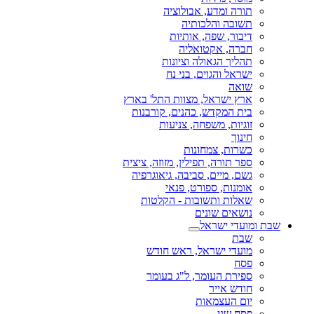
תורה ומדע, אבולוציה
תשובה והלכותיה
דיבור, שפה, אותיות
חברה, אקטואליה
תהליך הגאולה וציונות
ישראל והגוים, בני נח
שואה
ארץ ישראל, מצוות התל' בארץ
בית המקדש, כהנים, קורבנות
זוגיות, משפחה, צניעות
חינוך
כשרות, צמחונות
ספר תורה, תפילין, מזוזה, ציצית
גשם, מיים, סביבה, גיאוגרפיה
אומנות, ספורט, פנאי
שאלות ותשובות - הקלטות
נושאים שונים
שבת ומועדי ישראל
שבת
מועדי ישראל, ראש חודש
פסח
ספירת העומר, ל"ג בעומר
חודש אייר
יום העצמאות
פסח שני