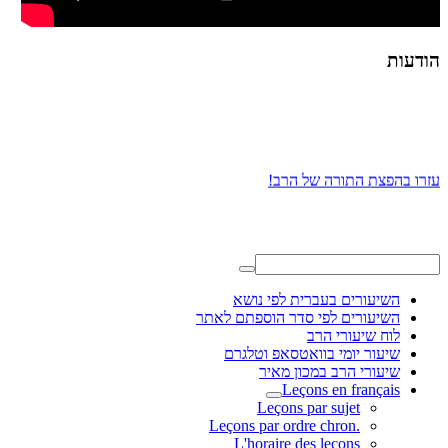
הודעות
עזרו בהפצת התורה של הרב!
השיעורים בעברית לפי נושא
השיעורים לפי סדר הוספתם לאתר
לוח שיעורי הרב
שיעור יומי בוואטסאפ וטלגרם
שיעורי הרב במכון מאיר
Leçons en français
Leçons par sujet
.Leçons par ordre chron
L'horaire des leçons