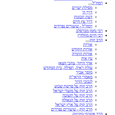
רמח"ל
מסילת ישרים
דרך ה'
דעת תבונות
דרך עץ חיים
רמח"ל - שיעורים נפרדים
רבי נחמן מברסלב
רבי חיים מוולוז'ין
הרב קוק
אורות
אורות הקודש
אורות התורה
עין איה
אדר היקר, עקבי הצאן
עולת ראיה, תפילה, בית המקדש
מוסר אביך
מאמרי הראי"ה
לנבוכי הדור
הרב קוק על פרשת שבוע
הרב קוק על מועדי ישראל
הרב קוק על תשובה
הרב קוק על הגאולה
הרב קוק על ארץ ישראל
הרב קוק - שיעורים נפרדים
הרב אשכנזי (מניטו)