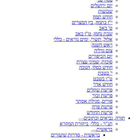
יום ירושלים
שבועות
חודש תמוז
י"ז בתמוז, בין המצרים
ט' באב
שבת נחמו, ט"ו באב
אלול, תשרי, ימים נוראים - כללי
ראש השנה
צום גדליה
יום הכיפורים
סוכות, שמיני עצרת
חודש כסלו, חנוכה
י' בטבת
ט"ו בשבט
חודש אדר
פרשת שקלים
פרשת זכור
פורים, מגילת אסתר
פרשת פרה
פרשת החודש
תורה, נביאים וכתובים
תנ"ך - כללי, ביקורת המקרא
בראשית
בראשית - סדרות שיעורים