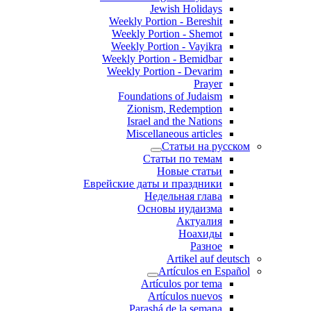
Jewish Holidays
Weekly Portion - Bereshit
Weekly Portion - Shemot
Weekly Portion - Vayikra
Weekly Portion - Bemidbar
Weekly Portion - Devarim
Prayer
Foundations of Judaism
Zionism, Redemption
Israel and the Nations
Miscellaneous articles
Статьи на русском
Статьи по темам
Новые статьи
Еврейские даты и праздники
Недельная глава
Основы иудаизма
Актуалия
Ноахиды
Разное
Artikel auf deutsch
Artículos en Español
Artículos por tema
Artículos nuevos
Parashá de la semana