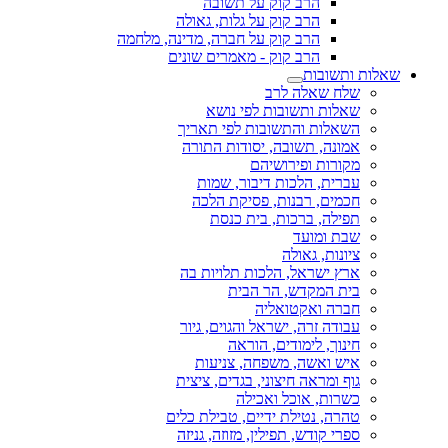
הרב קוק על תשובה
הרב קוק על גלות, גאולה
הרב קוק על חברה, מדינה, מלחמה
הרב קוק - מאמרים שונים
שאלות ותשובות
שלח שאלה לרב
שאלות ותשובות לפי נושא
השאלות והתשובות לפי תאריך
אמונה, תשובה, יסודות התורה
מקורות ופירושיהם
עברית, הלכות דיבור, שמות
חכמים, רבנות, פסיקת הלכה
תפילה, ברכות, בית כנסת
שבת ומועד
ציונות, גאולה
ארץ ישראל, הלכות תלויות בה
בית המקדש, הר הבית
חברה ואקטואליה
עבודה זרה, ישראל והגוים, גיור
חינוך, לימודים, הוראה
איש ואשה, משפחה, צניעות
גוף ומראה חיצוני, בגדים, ציצית
כשרות, אוכל ואכילה
טהרה, נטילת ידיים, טבילת כלים
ספרי קודש, תפילין, מזוזה, גניזה