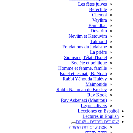
Les fêtes juives
Berechite
Chemot
Vayikra
Bamidbar
Devarim
Neviim et Ketouvim
Talmoud
Fondations du judaisme
La prière
Sionisme, l'état d'Israël
Société et politique
Homme et femme, famille
Israel et les nat., B. Noah
Rabbi Yéhouda Halévy
Maimonide
Rabbi Na'hman de Breslev
Rav Kook
(Rav Askenazi (Manitou
Leçons divers
Lecciones en Español
Lectures in English
שיעורים נפרדים - שונות
אמונה, יסודות התורה
מוסר, מידות