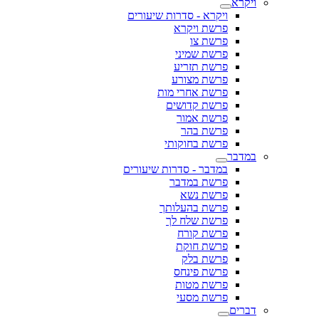
ויקרא
ויקרא - סדרות שיעורים
פרשת ויקרא
פרשת צו
פרשת שמיני
פרשת תזריע
פרשת מצורע
פרשת אחרי מות
פרשת קדושים
פרשת אמור
פרשת בהר
פרשת בחוקותי
במדבר
במדבר - סדרות שיעורים
פרשת במדבר
פרשת נשא
פרשת בהעלותך
פרשת שלח לך
פרשת קורח
פרשת חוקת
פרשת בלק
פרשת פינחס
פרשת מטות
פרשת מסעי
דברים