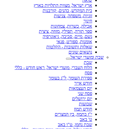
שואה
ארץ ישראל, מצוות התלויות בארץ
בית המקדש, כהנים, קורבנות
זוגיות, משפחה, צניעות
חינוך
אכילה, כשרות, צמחונות
ספר תורה, תפילין, מזוזה, ציצית
גשם, מיים, סביבה, גיאוגרפיה
אומנות, ספורט, פנאי
שאלות ותשובות - הקלטות
נושאים שונים
שבת ומועדי ישראל
שבת
הלוח העברי, מועדי ישראל, ראש חודש - כללי
פסח
ספירת העומר, ל"ג בעומר
חודש אייר
יום העצמאות
פסח שני
יום ירושלים
שבועות
חודש תמוז
י"ז בתמוז, בין המצרים
ט' באב
שבת נחמו, ט"ו באב