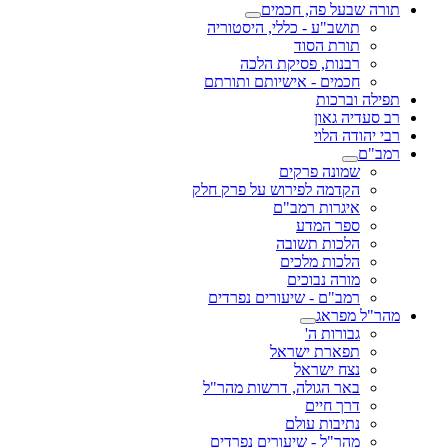
תורה שבעל פה, חכמים
תושב"ע - כללי, היסטוריה
תורת הסוד
רבנות, פסיקת הלכה
חכמים - אישיותם ותורתם
תפילה וברכות
רב סעדיה גאון
רבי יהודה הלוי
רמב"ם
שמונה פרקים
הקדמה לפירוש על פרק חלק
איגרות רמב"ם
ספר המדע
הלכות תשובה
הלכות מלכים
מורה נבוכים
רמב"ם - שיעורים נפרדים
מהר"ל מפראג
גבורות ה'
תפארת ישראל
נצח ישראל
באר הגולה, דרשות מהר"ל
דרך חיים
נתיבות עולם
מהר"ל - שיעורים נפרדים