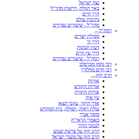
נצח ישראל
באר הגולה, דרשות מהר"ל
דרך חיים
נתיבות עולם
מהר"ל - שיעורים נפרדים
רמח"ל
מסילת ישרים
דרך ה'
דעת תבונות
דרך עץ חיים
רמח"ל - שיעורים נפרדים
רבי נחמן מברסלב
רבי חיים מוולוז'ין
הרב קוק
אורות
אורות הקודש
אורות התורה
עין איה
אדר היקר, עקבי הצאן
עולת ראיה, תפילה, בית המקדש
מוסר אביך
מאמרי הראי"ה
לנבוכי הדור
הרב קוק על פרשת שבוע
הרב קוק על מועדי ישראל