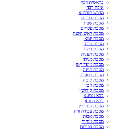
בראשית רבה
איכה רבה
מדרש תנחומא
מסכת ברכות
מסכת שבת
מסכת פסחים
מסכת ראש השנה
מסכת יומא
מסכת סוכה
מסכת ביצה
מסכת תענית
מסכת מגילה
מסכת מועד קטן
מסכת חגיגה
מסכת כתובות
מסכת סוטה
מסכת גיטין
מסכת קידושין
בבא מציעא
בבא בתרא
מסכת סנהדרין
מסכת עבודה זרה
מסכת אבות
מסכת מנחות
מסכת בכורות