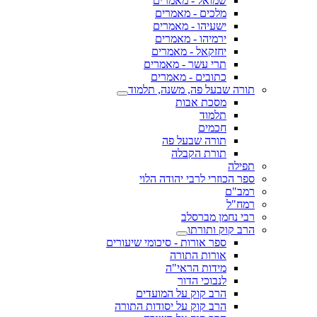
שמואל - מאמרים
מלכים - מאמרים
ישעיהו - מאמרים
ירמיהו - מאמרים
יחזקאל - מאמרים
תרי עשר - מאמרים
כתובים - מאמרים
תורה שבעל פה, משנה, תלמוד
מסכת אבות
תלמוד
חכמים
תורה שבעל פה
תורת הקבלה
תפילה
ספר הכוזרי לרבי יהודה הלוי
רמב"ם
רמח"ל
רבי נחמן מברסלב
הרב קוק ותורתו
ספר אורות - סיכומי שיעורים
אורות התורה
מידות הראי"ה
לנבוכי הדור
הרב קוק על המועדים
הרב קוק על יסודות התורה