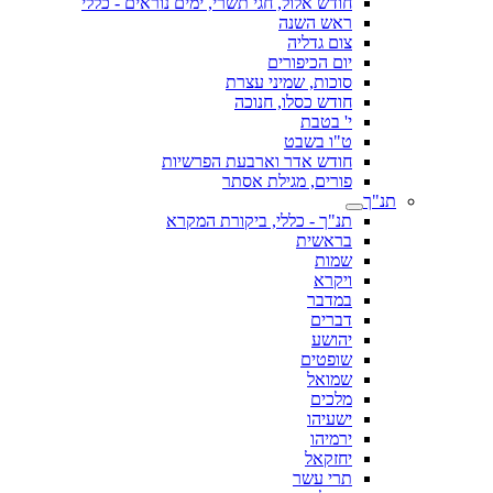
חודש אלול, חגי תשרי, ימים נוראים - כללי
ראש השנה
צום גדליה
יום הכיפורים
סוכות, שמיני עצרת
חודש כסלו, חנוכה
י' בטבת
ט"ו בשבט
חודש אדר וארבעת הפרשיות
פורים, מגילת אסתר
תנ"ך
תנ"ך - כללי, ביקורת המקרא
בראשית
שמות
ויקרא
במדבר
דברים
יהושע
שופטים
שמואל
מלכים
ישעיהו
ירמיהו
יחזקאל
תרי עשר