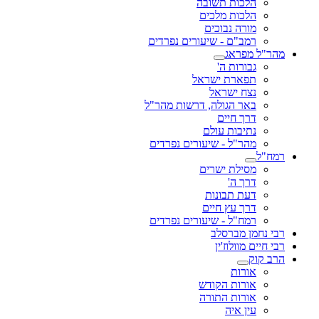
הלכות תשובה
הלכות מלכים
מורה נבוכים
רמב"ם - שיעורים נפרדים
מהר"ל מפראג
גבורות ה'
תפארת ישראל
נצח ישראל
באר הגולה, דרשות מהר"ל
דרך חיים
נתיבות עולם
מהר"ל - שיעורים נפרדים
רמח"ל
מסילת ישרים
דרך ה'
דעת תבונות
דרך עץ חיים
רמח"ל - שיעורים נפרדים
רבי נחמן מברסלב
רבי חיים מוולוז'ין
הרב קוק
אורות
אורות הקודש
אורות התורה
עין איה