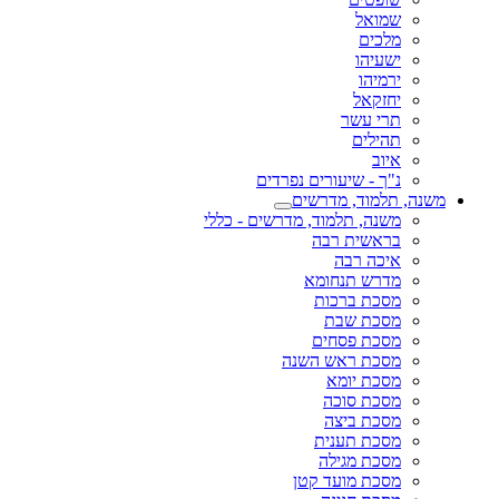
שמואל
מלכים
ישעיהו
ירמיהו
יחזקאל
תרי עשר
תהילים
איוב
נ"ך - שיעורים נפרדים
משנה, תלמוד, מדרשים
משנה, תלמוד, מדרשים - כללי
בראשית רבה
איכה רבה
מדרש תנחומא
מסכת ברכות
מסכת שבת
מסכת פסחים
מסכת ראש השנה
מסכת יומא
מסכת סוכה
מסכת ביצה
מסכת תענית
מסכת מגילה
מסכת מועד קטן