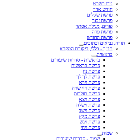
ט"ו בשבט
חודש אדר
פרשת שקלים
פרשת זכור
פורים, מגילת אסתר
פרשת פרה
פרשת החודש
תורה, נביאים וכתובים
תנ"ך - כללי, ביקורת המקרא
בראשית
בראשית - סדרות שיעורים
פרשת בראשית
פרשת נח
פרשת לך לך
פרשת וירא
פרשת חיי שרה
פרשת תולדות
פרשת ויצא
פרשת וישלח
פרשת וישב
פרשת מקץ
פרשת ויגש
פרשת ויחי
שמות
שמות - סדרות שיעורים