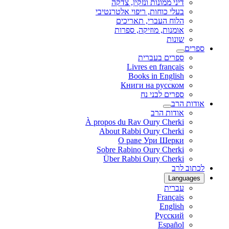
דיני ממונות ונזקין, צדקה
בעלי כוחות, ריפוי אלטרנטיבי
הלוח העברי, תאריכים
אומנות, מוזיקה, ספרות
שונות
ספרים
ספרים בעברית
Livres en français
Books in English
Книги на русском
ספרים לבני נח
אודות הרב
אודות הרב
À propos du Rav Oury Cherki
About Rabbi Oury Cherki
О раве Ури Шерки
Sobre Rabino Oury Cherki
Über Rabbi Oury Cherki
לכתוב לרב
Languages
עברית
Français
English
Русский
Español