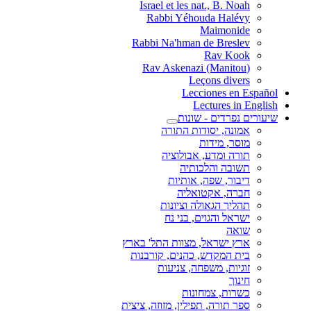
Israel et les nat., B. Noah
Rabbi Yéhouda Halévy
Maimonide
Rabbi Na'hman de Breslev
Rav Kook
(Rav Askenazi (Manitou
Leçons divers
Lecciones en Español
Lectures in English
שיעורים נפרדים - שונות
אמונה, יסודות התורה
מוסר, מידות
תורה ומדע, אבולוציה
תשובה והלכותיה
דיבור, שפה, אותיות
חברה, אקטואליה
תהליך הגאולה וציונות
ישראל והגוים, בני נח
שואה
ארץ ישראל, מצוות התל' בארץ
בית המקדש, כהנים, קורבנות
זוגיות, משפחה, צניעות
חינוך
כשרות, צמחונות
ספר תורה, תפילין, מזוזה, ציצית