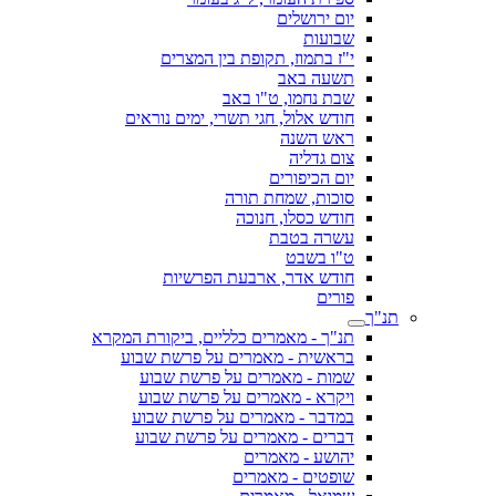
יום ירושלים
שבועות
י"ז בתמוז, תקופת בין המצרים
תשעה באב
שבת נחמו, ט"ו באב
חודש אלול, חגי תשרי, ימים נוראים
ראש השנה
צום גדליה
יום הכיפורים
סוכות, שמחת תורה
חודש כסלו, חנוכה
עשרה בטבת
ט"ו בשבט
חודש אדר, ארבעת הפרשיות
פורים
תנ"ך
תנ"ך - מאמרים כלליים, ביקורת המקרא
בראשית - מאמרים על פרשת שבוע
שמות - מאמרים על פרשת שבוע
ויקרא - מאמרים על פרשת שבוע
במדבר - מאמרים על פרשת שבוע
דברים - מאמרים על פרשת שבוע
יהושע - מאמרים
שופטים - מאמרים