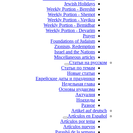
Jewish Holidays
Weekly Portion - Bereshit
Weekly Portion - Shemot
Weekly Portion - Vayikra
Weekly Portion - Bemidbar
Weekly Portion - Devarim
Prayer
Foundations of Judaism
Zionism, Redemption
Israel and the Nations
Miscellaneous articles
Статьи на русском
Статьи по темам
Новые статьи
Еврейские даты и праздники
Недельная глава
Основы иудаизма
Актуалия
Ноахиды
Разное
Artikel auf deutsch
Artículos en Español
Artículos por tema
Artículos nuevos
Parashá de la semana