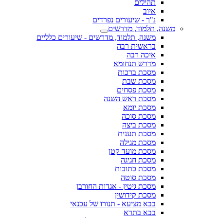
תהילים
איוב
נ"ך - שיעורים נפרדים
משנה, תלמוד, מדרשים
משנה, תלמוד, מדרשים - שיעורים כלליים
בראשית רבה
איכה רבה
מדרש תנחומא
מסכת ברכות
מסכת שבת
מסכת פסחים
מסכת ראש השנה
מסכת יומא
מסכת סוכה
מסכת ביצה
מסכת תענית
מסכת מגילה
מסכת מועד קטן
מסכת חגיגה
מסכת כתובות
מסכת סוטה
מסכת גיטין - אגדות החורבן
מסכת קידושין
בבא מציעא - תנורו של עכנאי
בבא בתרא