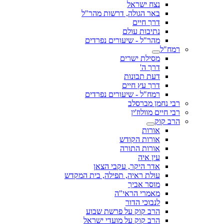
נצח ישראל
באר הגולה, דרשות מהר"ל
דרך חיים
נתיבות עולם
מהר"ל - שיעורים נפרדים
רמח"ל
מסילת ישרים
דרך ה'
דעת תבונות
דרך עץ חיים
רמח"ל - שיעורים נפרדים
רבי נחמן מברסלב
רבי חיים מוולוז'ין
הרב קוק
אורות
אורות הקודש
אורות התורה
עין איה
אדר היקר, עקבי הצאן
עולת ראיה, תפילה, בית המקדש
מוסר אביך
מאמרי הראי"ה
לנבוכי הדור
הרב קוק על פרשת שבוע
הרב קוק על מועדי ישראל