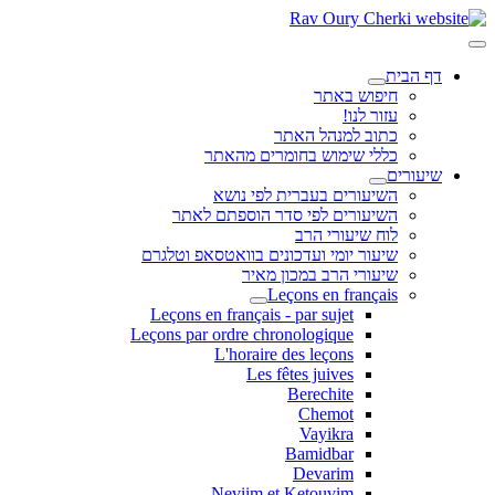
דף הבית
חיפוש באתר
עזור לנו!
כתוב למנהל האתר
כללי שימוש בחומרים מהאתר
שיעורים
השיעורים בעברית לפי נושא
השיעורים לפי סדר הוספתם לאתר
לוח שיעורי הרב
שיעור יומי ועדכונים בוואטסאפ וטלגרם
שיעורי הרב במכון מאיר
Leçons en français
Leçons en français - par sujet
Leçons par ordre chronologique
L'horaire des leçons
Les fêtes juives
Berechite
Chemot
Vayikra
Bamidbar
Devarim
Neviim et Ketouvim