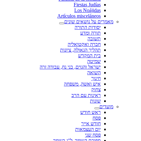
Fiestas Judías
Los Noájidas
Artículos misceláneos
מאמרים על נושאים שונים
יסודות התורה
תורה ומדע
תשובה
חברה ואקטואליה
תהליך הגאולה, ציונות
בית המקדש
שמיטה
ישראל והגוים, בני נח, עבודה זרה
השואה
חינוך
איש ואשה, משפחה
צחוק
ראינות עם הרב
שונות
מועדים
ראש חודש
פסח
חודש אייר
יום העצמאות
פסח שני
ספירת העומר, ל"ג בעומר