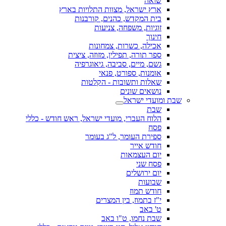
שואה
ארץ ישראל, מצוות התלויות בארץ
בית המקדש, כהנים, קורבנות
זוגיות, משפחה, צניעות
חינוך
אכילה, כשרות, צמחונות
ספר תורה, תפילין, מזוזה, ציצית
גשם, מיים, סביבה, גיאוגרפיה
אומנות, ספורט, פנאי
שאלות ותשובות - הקלטות
נושאים שונים
שבת ומועדי ישראל
שבת
הלוח העברי, מועדי ישראל, ראש חודש - כללי
פסח
ספירת העומר, ל"ג בעומר
חודש אייר
יום העצמאות
פסח שני
יום ירושלים
שבועות
חודש תמוז
י"ז בתמוז, בין המצרים
ט' באב
שבת נחמו, ט"ו באב