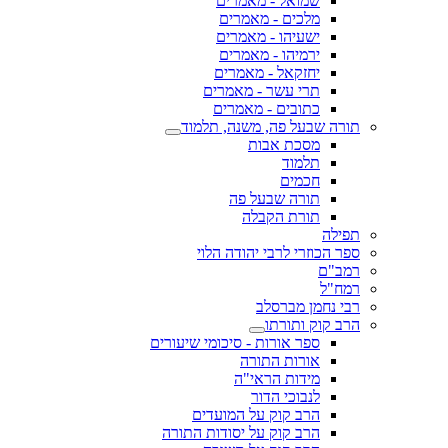
שמואל - מאמרים
מלכים - מאמרים
ישעיהו - מאמרים
ירמיהו - מאמרים
יחזקאל - מאמרים
תרי עשר - מאמרים
כתובים - מאמרים
תורה שבעל פה, משנה, תלמוד
מסכת אבות
תלמוד
חכמים
תורה שבעל פה
תורת הקבלה
תפילה
ספר הכוזרי לרבי יהודה הלוי
רמב"ם
רמח"ל
רבי נחמן מברסלב
הרב קוק ותורתו
ספר אורות - סיכומי שיעורים
אורות התורה
מידות הראי"ה
לנבוכי הדור
הרב קוק על המועדים
הרב קוק על יסודות התורה