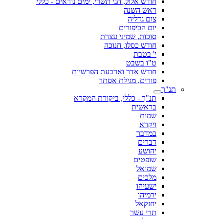
חודש אלול, חגי תשרי, ימים נוראים - כללי
ראש השנה
צום גדליה
יום הכיפורים
סוכות, שמיני עצרת
חודש כסלו, חנוכה
י' בטבת
ט"ו בשבט
חודש אדר וארבעת הפרשיות
פורים, מגילת אסתר
תנ"ך
תנ"ך - כללי, ביקורת המקרא
בראשית
שמות
ויקרא
במדבר
דברים
יהושע
שופטים
שמואל
מלכים
ישעיהו
ירמיהו
יחזקאל
תרי עשר