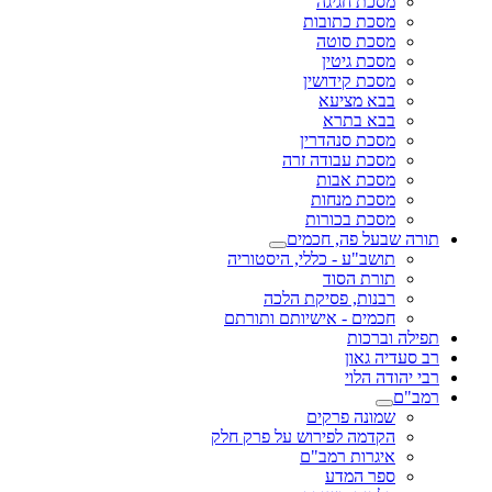
מסכת חגיגה
מסכת כתובות
מסכת סוטה
מסכת גיטין
מסכת קידושין
בבא מציעא
בבא בתרא
מסכת סנהדרין
מסכת עבודה זרה
מסכת אבות
מסכת מנחות
מסכת בכורות
תורה שבעל פה, חכמים
תושב"ע - כללי, היסטוריה
תורת הסוד
רבנות, פסיקת הלכה
חכמים - אישיותם ותורתם
תפילה וברכות
רב סעדיה גאון
רבי יהודה הלוי
רמב"ם
שמונה פרקים
הקדמה לפירוש על פרק חלק
איגרות רמב"ם
ספר המדע