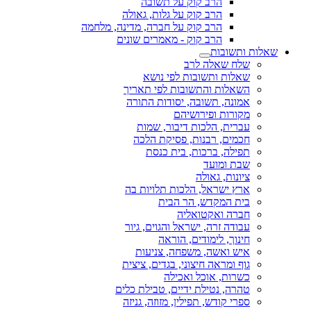
הרב קוק על תשובה
הרב קוק על גלות, גאולה
הרב קוק על חברה, מדינה, מלחמה
הרב קוק - מאמרים שונים
שאלות ותשובות
שלח שאלה לרב
שאלות ותשובות לפי נושא
השאלות והתשובות לפי תאריך
אמונה, תשובה, יסודות התורה
מקורות ופירושיהם
עברית, הלכות דיבור, שמות
חכמים, רבנות, פסיקת הלכה
תפילה, ברכות, בית כנסת
שבת ומועד
ציונות, גאולה
ארץ ישראל, הלכות תלויות בה
בית המקדש, הר הבית
חברה ואקטואליה
עבודה זרה, ישראל והגוים, גיור
חינוך, לימודים, הוראה
איש ואשה, משפחה, צניעות
גוף ומראה חיצוני, בגדים, ציצית
כשרות, אוכל ואכילה
טהרה, נטילת ידיים, טבילת כלים
ספרי קודש, תפילין, מזוזה, גניזה