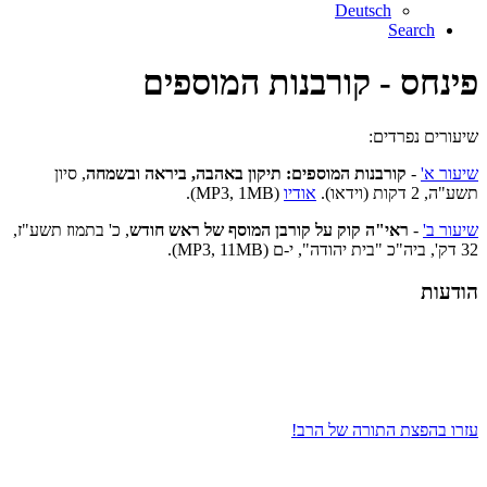
Deutsch
Search
פינחס - קורבנות המוספים
שיעורים נפרדים:
שיעור א'
-
קורבנות המוספים: תיקון באהבה, ביראה ובשמחה
, סיון
תשע"ה, 2 דקות (וידאו).
אודיו
(MP3, 1MB).
שיעור ב'
-
ראי"ה קוק על קורבן המוסף של ראש חודש
, כ' בתמוז תשע"ז,
32 דק', ביה"כ "בית יהודה", י-ם (MP3, 11MB).
הודעות
עזרו בהפצת התורה של הרב!