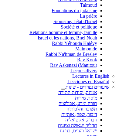
Talmoud
Fondations du judaisme
La prière
Sionisme, l'état d'Israël
Société et politique
Relations homme et femme, famille
Israel et les nations, Bnei Noah
Rabbi Yéhouda Halévy
Maimonide
Rabbi Na'hman de Breslev
Rav Kook
(Rav Askenazi (Manitou
Leçons divers
Lectures in English
Lecciones en Español
שיעורים נפרדים - שונות
אמונה, יסודות התורה
מוסר, מידות
תורה ומדע, אבולוציה
תשובה והלכותיה
דיבור, שפה, אותיות
חברה, אקטואליה
תהליך הגאולה וציונות
ישראל והגוים, בני נח