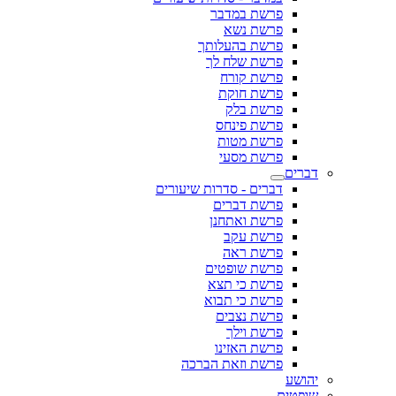
פרשת במדבר
פרשת נשא
פרשת בהעלותך
פרשת שלח לך
פרשת קורח
פרשת חוקת
פרשת בלק
פרשת פינחס
פרשת מטות
פרשת מסעי
דברים
דברים - סדרות שיעורים
פרשת דברים
פרשת ואתחנן
פרשת עקב
פרשת ראה
פרשת שופטים
פרשת כי תצא
פרשת כי תבוא
פרשת נצבים
פרשת וילך
פרשת האזינו
פרשת וזאת הברכה
יהושע
שופטים