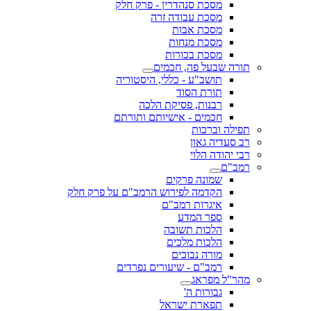
מסכת סנהדרין - פרק חלק
מסכת עבודה זרה
מסכת אבות
מסכת מנחות
מסכת בכורות
תורה שבעל פה, חכמים
תושב"ע - כללי, היסטוריה
תורת הסוד
רבנות, פסיקת הלכה
חכמים - אישיותם ותורתם
תפילה וברכות
רב סעדיה גאון
רבי יהודה הלוי
רמב"ם
שמונה פרקים
הקדמה לפירוש הרמב"ם על פרק חלק
איגרות רמב"ם
ספר המדע
הלכות תשובה
הלכות מלכים
מורה נבוכים
רמב"ם - שיעורים נפרדים
מהר"ל מפראג
גבורות ה'
תפארת ישראל