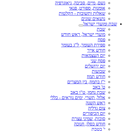
גשם, מיים, סביבה, גיאוגרפיה
אומנות, ספורט, פנאי
שאלות ותשובות - הקלטות
נושאים שונים
שבת ומועדי ישראל
שבת
מועדי ישראל, ראש חודש
פסח
ספירת העומר, ל"ג בעומר
חודש אייר
יום העצמאות
פסח שני
יום ירושלים
שבועות
חודש תמוז
י"ז בתמוז, בין המצרים
ט' באב
שבת נחמו, ט"ו באב
אלול, תשרי, ימים נוראים - כללי
ראש השנה
צום גדליה
יום הכיפורים
סוכות, שמיני עצרת
חודש כסלו, חנוכה
י' בטבת