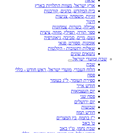
שואה
ארץ ישראל, מצוות התלויות בארץ
בית המקדש, כהנים, קורבנות
זוגיות, משפחה, צניעות
חינוך
אכילה, כשרות, צמחונות
ספר תורה, תפילין, מזוזה, ציצית
גשם, מיים, סביבה, גיאוגרפיה
אומנות, ספורט, פנאי
שאלות ותשובות - הקלטות
נושאים שונים
שבת ומועדי ישראל
שבת
הלוח העברי, מועדי ישראל, ראש חודש - כללי
פסח
ספירת העומר, ל"ג בעומר
חודש אייר
יום העצמאות
פסח שני
יום ירושלים
שבועות
חודש תמוז
י"ז בתמוז, בין המצרים
ט' באב
שבת נחמו, ט"ו באב