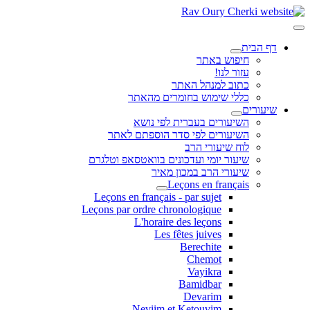
דף הבית
חיפוש באתר
עזור לנו!
כתוב למנהל האתר
כללי שימוש בחומרים מהאתר
שיעורים
השיעורים בעברית לפי נושא
השיעורים לפי סדר הוספתם לאתר
לוח שיעורי הרב
שיעור יומי ועדכונים בוואטסאפ וטלגרם
שיעורי הרב במכון מאיר
Leçons en français
Leçons en français - par sujet
Leçons par ordre chronologique
L'horaire des leçons
Les fêtes juives
Berechite
Chemot
Vayikra
Bamidbar
Devarim
Neviim et Ketouvim