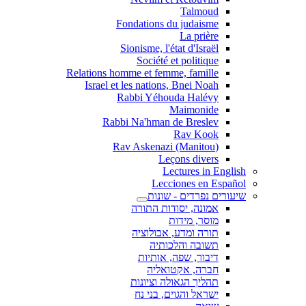
Talmoud
Fondations du judaisme
La prière
Sionisme, l'état d'Israël
Société et politique
Relations homme et femme, famille
Israel et les nations, Bnei Noah
Rabbi Yéhouda Halévy
Maimonide
Rabbi Na'hman de Breslev
Rav Kook
(Rav Askenazi (Manitou
Leçons divers
Lectures in English
Lecciones en Español
שיעורים נפרדים - שונות
אמונה, יסודות התורה
מוסר, מידות
תורה ומדע, אבולוציה
תשובה והלכותיה
דיבור, שפה, אותיות
חברה, אקטואליה
תהליך הגאולה וציונות
ישראל והגוים, בני נח