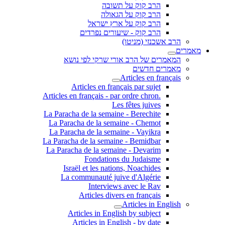
הרב קוק על תשובה
הרב קוק על הגאולה
הרב קוק על ארץ ישראל
הרב קוק - שיעורים נפרדים
הרב אשכנזי (מניטו)
מאמרים
המאמרים של הרב אורי שרקי לפי נושא
מאמרים חדשים
Articles en français
Articles en français par sujet
.Articles en français - par ordre chron
Les fêtes juives
La Paracha de la semaine - Berechite
La Paracha de la semaine - Chemot
La Paracha de la semaine - Vayikra
La Paracha de la semaine - Bemidbar
La Paracha de la semaine - Devarim
Fondations du Judaisme
Israël et les nations, Noachides
La communauté juive d'Algérie
Interviews avec le Rav
Articles divers en français
Articles in English
Articles in English by subject
Articles in English - by date