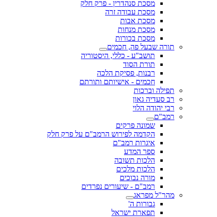
מסכת סנהדרין - פרק חלק
מסכת עבודה זרה
מסכת אבות
מסכת מנחות
מסכת בכורות
תורה שבעל פה, חכמים
תושב"ע - כללי, היסטוריה
תורת הסוד
רבנות, פסיקת הלכה
חכמים - אישיותם ותורתם
תפילה וברכות
רב סעדיה גאון
רבי יהודה הלוי
רמב"ם
שמונה פרקים
הקדמה לפירוש הרמב"ם על פרק חלק
איגרות רמב"ם
ספר המדע
הלכות תשובה
הלכות מלכים
מורה נבוכים
רמב"ם - שיעורים נפרדים
מהר"ל מפראג
גבורות ה'
תפארת ישראל