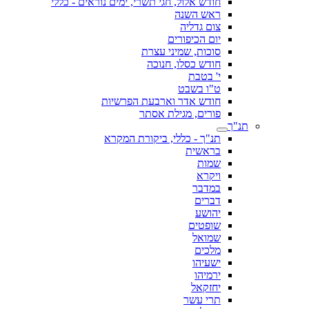
חודש אלול, חגי תשרי, ימים נוראים - כללי
ראש השנה
צום גדליה
יום הכיפורים
סוכות, שמיני עצרת
חודש כסלו, חנוכה
י' בטבת
ט"ו בשבט
חודש אדר וארבעת הפרשיות
פורים, מגילת אסתר
תנ"ך
תנ"ך - כללי, ביקורת המקרא
בראשית
שמות
ויקרא
במדבר
דברים
יהושע
שופטים
שמואל
מלכים
ישעיהו
ירמיהו
יחזקאל
תרי עשר