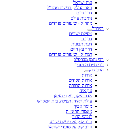
נצח ישראל
באר הגולה, דרשות מהר"ל
דרך חיים
נתיבות עולם
מהר"ל - שיעורים נפרדים
רמח"ל
מסילת ישרים
דרך ה'
דעת תבונות
דרך עץ חיים
רמח"ל - שיעורים נפרדים
רבי נחמן מברסלב
רבי חיים מוולוז'ין
הרב קוק
אורות
אורות הקודש
אורות התורה
עין איה
אדר היקר, עקבי הצאן
עולת ראיה, תפילה, בית המקדש
מוסר אביך
מאמרי הראי"ה
לנבוכי הדור
הרב קוק על פרשת שבוע
הרב קוק על מועדי ישראל