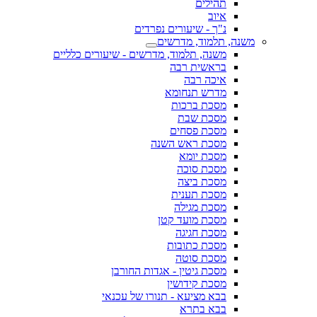
תהילים
איוב
נ"ך - שיעורים נפרדים
משנה, תלמוד, מדרשים
משנה, תלמוד, מדרשים - שיעורים כלליים
בראשית רבה
איכה רבה
מדרש תנחומא
מסכת ברכות
מסכת שבת
מסכת פסחים
מסכת ראש השנה
מסכת יומא
מסכת סוכה
מסכת ביצה
מסכת תענית
מסכת מגילה
מסכת מועד קטן
מסכת חגיגה
מסכת כתובות
מסכת סוטה
מסכת גיטין - אגדות החורבן
מסכת קידושין
בבא מציעא - תנורו של עכנאי
בבא בתרא