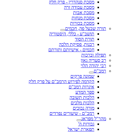
מסכת סנהדרין - פרק חלק
מסכת עבודה זרה
מסכת אבות
מסכת מנחות
מסכת בכורות
תורה שבעל פה, חכמים
תושב"ע - כללי, היסטוריה
תורת הסוד
רבנות, פסיקת הלכה
חכמים - אישיותם ותורתם
תפילה וברכות
רב סעדיה גאון
רבי יהודה הלוי
רמב"ם
שמונה פרקים
הקדמה לפירוש הרמב"ם על פרק חלק
איגרות רמב"ם
ספר המדע
הלכות תשובה
הלכות מלכים
מורה נבוכים
רמב"ם - שיעורים נפרדים
מהר"ל מפראג
גבורות ה'
תפארת ישראל