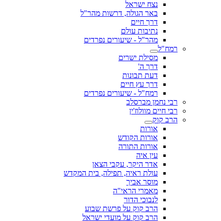
נצח ישראל
באר הגולה, דרשות מהר"ל
דרך חיים
נתיבות עולם
מהר"ל - שיעורים נפרדים
רמח"ל
מסילת ישרים
דרך ה'
דעת תבונות
דרך עץ חיים
רמח"ל - שיעורים נפרדים
רבי נחמן מברסלב
רבי חיים מוולוז'ין
הרב קוק
אורות
אורות הקודש
אורות התורה
עין איה
אדר היקר, עקבי הצאן
עולת ראיה, תפילה, בית המקדש
מוסר אביך
מאמרי הראי"ה
לנבוכי הדור
הרב קוק על פרשת שבוע
הרב קוק על מועדי ישראל