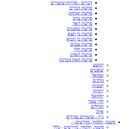
דברים - סדרות שיעורים
פרשת דברים
פרשת ואתחנן
פרשת עקב
פרשת ראה
פרשת שופטים
פרשת כי תצא
פרשת כי תבוא
פרשת נצבים
פרשת וילך
פרשת האזינו
פרשת וזאת הברכה
יהושע
שופטים
שמואל
מלכים
ישעיהו
ירמיהו
יחזקאל
תרי עשר
תהילים
איוב
נ"ך - שיעורים נפרדים
משנה, תלמוד, מדרשים
משנה, תלמוד, מדרשים - כללי