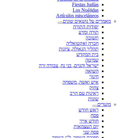
Fiestas Judías
Los Noájidas
Artículos misceláneos
מאמרים על נושאים שונים
יסודות התורה
תורה ומדע
תשובה
חברה ואקטואליה
תהליך הגאולה, ציונות
בית המקדש
שמיטה
ישראל והגוים, בני נח, עבודה זרה
השואה
חינוך
איש ואשה, משפחה
צחוק
ראינות עם הרב
שונות
מועדים
ראש חודש
פסח
חודש אייר
יום העצמאות
פסח שני
ספירת העומר, ל"ג בעומר