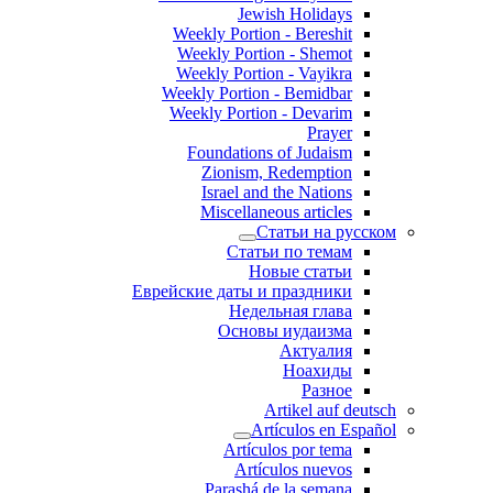
Jewish Holidays
Weekly Portion - Bereshit
Weekly Portion - Shemot
Weekly Portion - Vayikra
Weekly Portion - Bemidbar
Weekly Portion - Devarim
Prayer
Foundations of Judaism
Zionism, Redemption
Israel and the Nations
Miscellaneous articles
Статьи на русском
Статьи по темам
Новые статьи
Еврейские даты и праздники
Недельная глава
Основы иудаизма
Актуалия
Ноахиды
Разное
Artikel auf deutsch
Artículos en Español
Artículos por tema
Artículos nuevos
Parashá de la semana