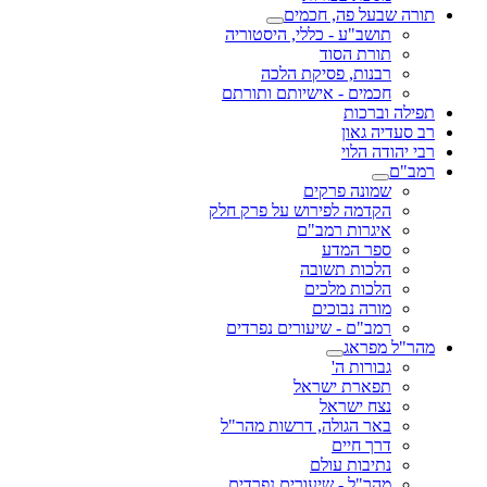
תורה שבעל פה, חכמים
תושב"ע - כללי, היסטוריה
תורת הסוד
רבנות, פסיקת הלכה
חכמים - אישיותם ותורתם
תפילה וברכות
רב סעדיה גאון
רבי יהודה הלוי
רמב"ם
שמונה פרקים
הקדמה לפירוש על פרק חלק
איגרות רמב"ם
ספר המדע
הלכות תשובה
הלכות מלכים
מורה נבוכים
רמב"ם - שיעורים נפרדים
מהר"ל מפראג
גבורות ה'
תפארת ישראל
נצח ישראל
באר הגולה, דרשות מהר"ל
דרך חיים
נתיבות עולם
מהר"ל - שיעורים נפרדים