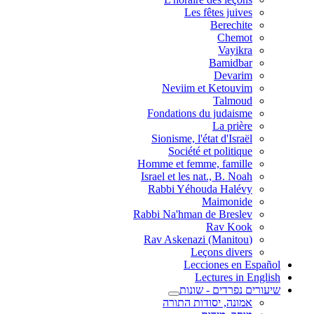
Les fêtes juives
Berechite
Chemot
Vayikra
Bamidbar
Devarim
Neviim et Ketouvim
Talmoud
Fondations du judaisme
La prière
Sionisme, l'état d'Israël
Société et politique
Homme et femme, famille
Israel et les nat., B. Noah
Rabbi Yéhouda Halévy
Maimonide
Rabbi Na'hman de Breslev
Rav Kook
(Rav Askenazi (Manitou
Leçons divers
Lecciones en Español
Lectures in English
שיעורים נפרדים - שונות
אמונה, יסודות התורה