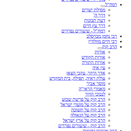
רמח"ל
מסילת ישרים
דרך ה'
דעת תבונות
דרך עץ חיים
רמח"ל - שיעורים נפרדים
רבי נחמן מברסלב
רבי חיים מוולוז'ין
הרב קוק
אורות
אורות הקודש
אורות התורה
עין איה
אדר היקר, עקבי הצאן
עולת ראיה, תפילה, בית המקדש
מוסר אביך
מאמרי הראי"ה
לנבוכי הדור
הרב קוק על פרשת שבוע
הרב קוק על מועדי ישראל
הרב קוק על תשובה
הרב קוק על הגאולה
הרב קוק על ארץ ישראל
הרב קוק - שיעורים נפרדים
הרב אשכנזי (מניטו)