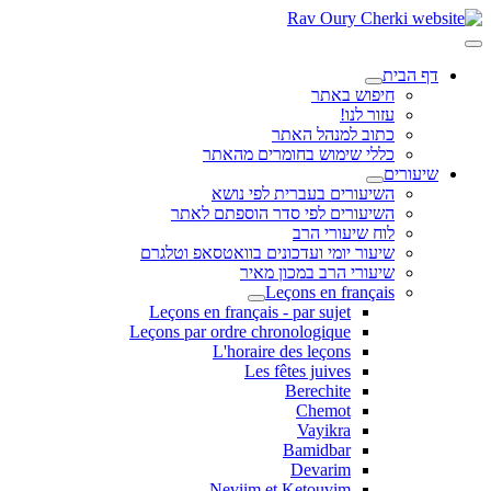
דף הבית
חיפוש באתר
עזור לנו!
כתוב למנהל האתר
כללי שימוש בחומרים מהאתר
שיעורים
השיעורים בעברית לפי נושא
השיעורים לפי סדר הוספתם לאתר
לוח שיעורי הרב
שיעור יומי ועדכונים בוואטסאפ וטלגרם
שיעורי הרב במכון מאיר
Leçons en français
Leçons en français - par sujet
Leçons par ordre chronologique
L'horaire des leçons
Les fêtes juives
Berechite
Chemot
Vayikra
Bamidbar
Devarim
Neviim et Ketouvim