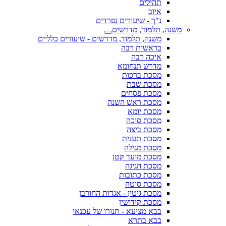
תהילים
איוב
נ"ך - שיעורים נפרדים
משנה, תלמוד, מדרשים
משנה, תלמוד, מדרשים - שיעורים כלליים
בראשית רבה
איכה רבה
מדרש תנחומא
מסכת ברכות
מסכת שבת
מסכת פסחים
מסכת ראש השנה
מסכת יומא
מסכת סוכה
מסכת ביצה
מסכת תענית
מסכת מגילה
מסכת מועד קטן
מסכת חגיגה
מסכת כתובות
מסכת סוטה
מסכת גיטין - אגדות החורבן
מסכת קידושין
בבא מציעא - תנורו של עכנאי
בבא בתרא