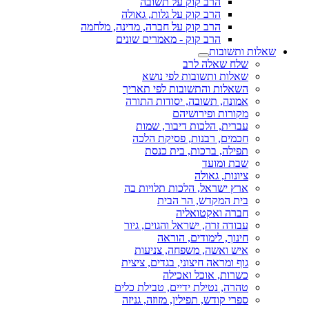
הרב קוק על תשובה
הרב קוק על גלות, גאולה
הרב קוק על חברה, מדינה, מלחמה
הרב קוק - מאמרים שונים
שאלות ותשובות
שלח שאלה לרב
שאלות ותשובות לפי נושא
השאלות והתשובות לפי תאריך
אמונה, תשובה, יסודות התורה
מקורות ופירושיהם
עברית, הלכות דיבור, שמות
חכמים, רבנות, פסיקת הלכה
תפילה, ברכות, בית כנסת
שבת ומועד
ציונות, גאולה
ארץ ישראל, הלכות תלויות בה
בית המקדש, הר הבית
חברה ואקטואליה
עבודה זרה, ישראל והגוים, גיור
חינוך, לימודים, הוראה
איש ואשה, משפחה, צניעות
גוף ומראה חיצוני, בגדים, ציצית
כשרות, אוכל ואכילה
טהרה, נטילת ידיים, טבילת כלים
ספרי קודש, תפילין, מזוזה, גניזה