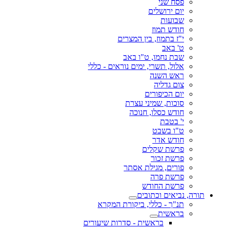
פסח שני
יום ירושלים
שבועות
חודש תמוז
י"ז בתמוז, בין המצרים
ט' באב
שבת נחמו, ט"ו באב
אלול, תשרי, ימים נוראים - כללי
ראש השנה
צום גדליה
יום הכיפורים
סוכות, שמיני עצרת
חודש כסלו, חנוכה
י' בטבת
ט"ו בשבט
חודש אדר
פרשת שקלים
פרשת זכור
פורים, מגילת אסתר
פרשת פרה
פרשת החודש
תורה, נביאים וכתובים
תנ"ך - כללי, ביקורת המקרא
בראשית
בראשית - סדרות שיעורים