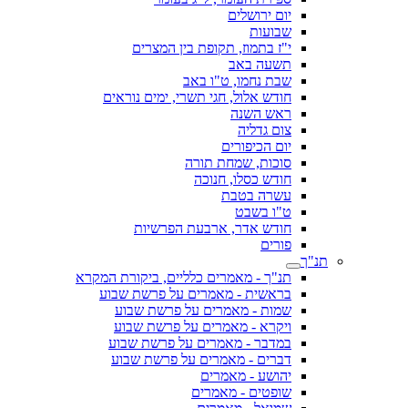
יום ירושלים
שבועות
י"ז בתמוז, תקופת בין המצרים
תשעה באב
שבת נחמו, ט"ו באב
חודש אלול, חגי תשרי, ימים נוראים
ראש השנה
צום גדליה
יום הכיפורים
סוכות, שמחת תורה
חודש כסלו, חנוכה
עשרה בטבת
ט"ו בשבט
חודש אדר, ארבעת הפרשיות
פורים
תנ"ך
תנ"ך - מאמרים כלליים, ביקורת המקרא
בראשית - מאמרים על פרשת שבוע
שמות - מאמרים על פרשת שבוע
ויקרא - מאמרים על פרשת שבוע
במדבר - מאמרים על פרשת שבוע
דברים - מאמרים על פרשת שבוע
יהושע - מאמרים
שופטים - מאמרים