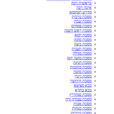
בראשית רבה
איכה רבה
מדרש תנחומא
מסכת ברכות
מסכת שבת
מסכת פסחים
מסכת ראש השנה
מסכת יומא
מסכת סוכה
מסכת ביצה
מסכת תענית
מסכת מגילה
מסכת מועד קטן
מסכת חגיגה
מסכת כתובות
מסכת סוטה
מסכת גיטין
מסכת קידושין
בבא מציעא
בבא בתרא
מסכת סנהדרין
מסכת עבודה זרה
מסכת אבות
מסכת מנחות
מסכת בכורות