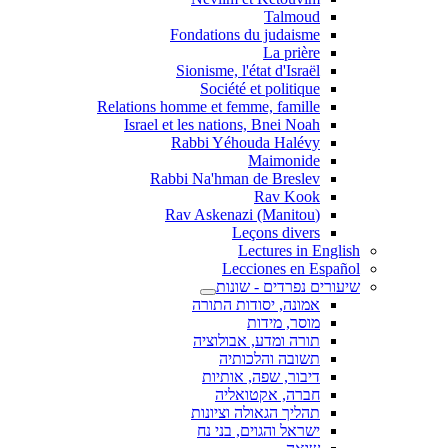
Talmoud
Fondations du judaisme
La prière
Sionisme, l'état d'Israël
Société et politique
Relations homme et femme, famille
Israel et les nations, Bnei Noah
Rabbi Yéhouda Halévy
Maimonide
Rabbi Na'hman de Breslev
Rav Kook
(Rav Askenazi (Manitou
Leçons divers
Lectures in English
Lecciones en Español
שיעורים נפרדים - שונות
אמונה, יסודות התורה
מוסר, מידות
תורה ומדע, אבולוציה
תשובה והלכותיה
דיבור, שפה, אותיות
חברה, אקטואליה
תהליך הגאולה וציונות
ישראל והגוים, בני נח