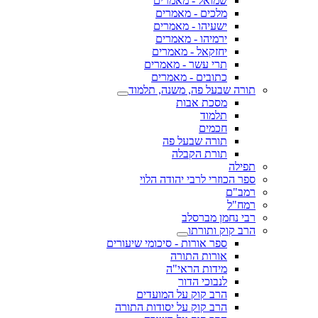
שמואל - מאמרים
מלכים - מאמרים
ישעיהו - מאמרים
ירמיהו - מאמרים
יחזקאל - מאמרים
תרי עשר - מאמרים
כתובים - מאמרים
תורה שבעל פה, משנה, תלמוד
מסכת אבות
תלמוד
חכמים
תורה שבעל פה
תורת הקבלה
תפילה
ספר הכוזרי לרבי יהודה הלוי
רמב"ם
רמח"ל
רבי נחמן מברסלב
הרב קוק ותורתו
ספר אורות - סיכומי שיעורים
אורות התורה
מידות הראי"ה
לנבוכי הדור
הרב קוק על המועדים
הרב קוק על יסודות התורה