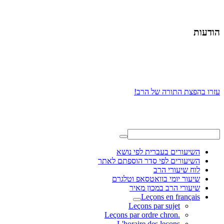
הודעות
עזרו בהפצת התורה של הרב!
השיעורים בעברית לפי נושא
השיעורים לפי סדר הוספתם לאתר
לוח שיעורי הרב
שיעור יומי בוואטסאפ וטלגרם
שיעורי הרב במכון מאיר
Leçons en français
Leçons par sujet
.Leçons par ordre chron
L'horaire des leçons