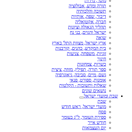
מוסר, מידות
תורה ומדע, אבולוציה
תשובה והלכותיה
דיבור, שפה, אותיות
חברה, אקטואליה
תהליך הגאולה וציונות
ישראל והגוים, בני נח
שואה
ארץ ישראל, מצוות התל' בארץ
בית המקדש, כהנים, קורבנות
זוגיות, משפחה, צניעות
חינוך
כשרות, צמחונות
ספר תורה, תפילין, מזוזה, ציצית
גשם, מיים, סביבה, גיאוגרפיה
אומנות, ספורט, פנאי
שאלות ותשובות - הקלטות
נושאים שונים
שבת ומועדי ישראל
שבת
מועדי ישראל, ראש חודש
פסח
ספירת העומר, ל"ג בעומר
חודש אייר
יום העצמאות