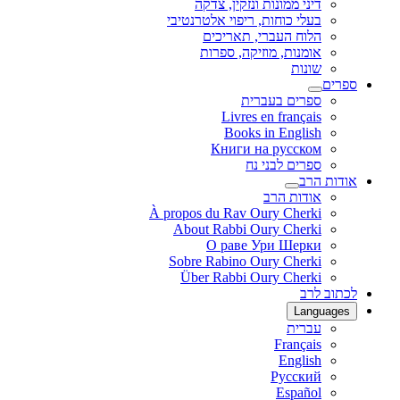
דיני ממונות ונזקין, צדקה
בעלי כוחות, ריפוי אלטרנטיבי
הלוח העברי, תאריכים
אומנות, מוזיקה, ספרות
שונות
ספרים
ספרים בעברית
Livres en français
Books in English
Книги на русском
ספרים לבני נח
אודות הרב
אודות הרב
À propos du Rav Oury Cherki
About Rabbi Oury Cherki
О раве Ури Шерки
Sobre Rabino Oury Cherki
Über Rabbi Oury Cherki
לכתוב לרב
Languages
עברית
Français
English
Русский
Español