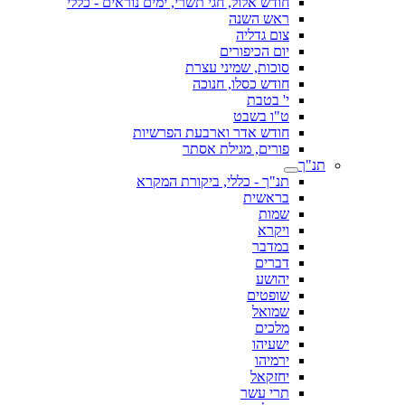
חודש אלול, חגי תשרי, ימים נוראים - כללי
ראש השנה
צום גדליה
יום הכיפורים
סוכות, שמיני עצרת
חודש כסלו, חנוכה
י' בטבת
ט"ו בשבט
חודש אדר וארבעת הפרשיות
פורים, מגילת אסתר
תנ"ך
תנ"ך - כללי, ביקורת המקרא
בראשית
שמות
ויקרא
במדבר
דברים
יהושע
שופטים
שמואל
מלכים
ישעיהו
ירמיהו
יחזקאל
תרי עשר