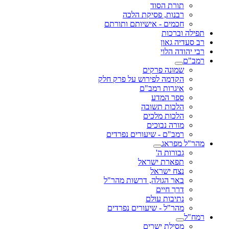
תורת הסוד
רבנות, פסיקת הלכה
חכמים - אישיותם ותורתם
תפילה וברכות
רב סעדיה גאון
רבי יהודה הלוי
רמב"ם
שמונה פרקים
הקדמה לפירוש על פרק חלק
איגרות רמב"ם
ספר המדע
הלכות תשובה
הלכות מלכים
מורה נבוכים
רמב"ם - שיעורים נפרדים
מהר"ל מפראג
גבורות ה'
תפארת ישראל
נצח ישראל
באר הגולה, דרשות מהר"ל
דרך חיים
נתיבות עולם
מהר"ל - שיעורים נפרדים
רמח"ל
מסילת ישרים