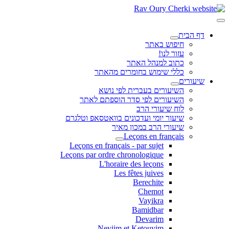
דף הבית
חיפוש באתר
עזור לנו!
כתוב למנהל האתר
כללי שימוש בחומרים מהאתר
שיעורים
השיעורים בעברית לפי נושא
השיעורים לפי סדר הוספתם לאתר
לוח שיעורי הרב
שיעור יומי ועדכונים בוואטסאפ וטלגרם
שיעורי הרב במכון מאיר
Leçons en français
Leçons en français - par sujet
Leçons par ordre chronologique
L'horaire des leçons
Les fêtes juives
Berechite
Chemot
Vayikra
Bamidbar
Devarim
Neviim et Ketouvim