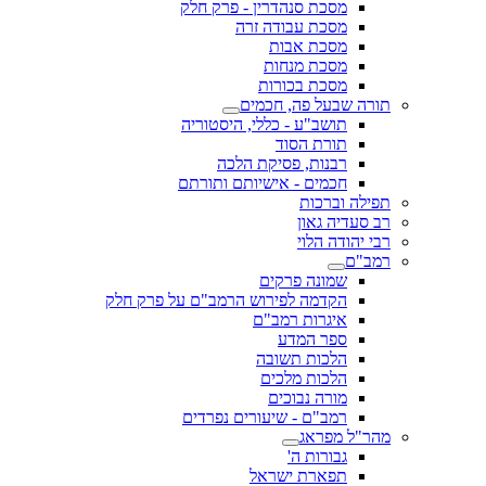
מסכת סנהדרין - פרק חלק
מסכת עבודה זרה
מסכת אבות
מסכת מנחות
מסכת בכורות
תורה שבעל פה, חכמים
תושב"ע - כללי, היסטוריה
תורת הסוד
רבנות, פסיקת הלכה
חכמים - אישיותם ותורתם
תפילה וברכות
רב סעדיה גאון
רבי יהודה הלוי
רמב"ם
שמונה פרקים
הקדמה לפירוש הרמב"ם על פרק חלק
איגרות רמב"ם
ספר המדע
הלכות תשובה
הלכות מלכים
מורה נבוכים
רמב"ם - שיעורים נפרדים
מהר"ל מפראג
גבורות ה'
תפארת ישראל