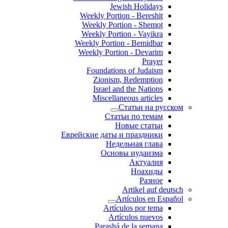
Jewish Holidays
Weekly Portion - Bereshit
Weekly Portion - Shemot
Weekly Portion - Vayikra
Weekly Portion - Bemidbar
Weekly Portion - Devarim
Prayer
Foundations of Judaism
Zionism, Redemption
Israel and the Nations
Miscellaneous articles
Статьи на русском
Статьи по темам
Новые статьи
Еврейские даты и праздники
Недельная глава
Основы иудаизма
Актуалия
Ноахиды
Разное
Artikel auf deutsch
Artículos en Español
Artículos por tema
Artículos nuevos
Parashá de la semana