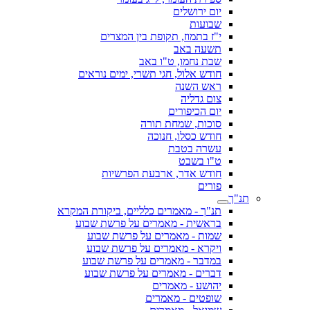
יום ירושלים
שבועות
י"ז בתמוז, תקופת בין המצרים
תשעה באב
שבת נחמו, ט"ו באב
חודש אלול, חגי תשרי, ימים נוראים
ראש השנה
צום גדליה
יום הכיפורים
סוכות, שמחת תורה
חודש כסלו, חנוכה
עשרה בטבת
ט"ו בשבט
חודש אדר, ארבעת הפרשיות
פורים
תנ"ך
תנ"ך - מאמרים כלליים, ביקורת המקרא
בראשית - מאמרים על פרשת שבוע
שמות - מאמרים על פרשת שבוע
ויקרא - מאמרים על פרשת שבוע
במדבר - מאמרים על פרשת שבוע
דברים - מאמרים על פרשת שבוע
יהושע - מאמרים
שופטים - מאמרים