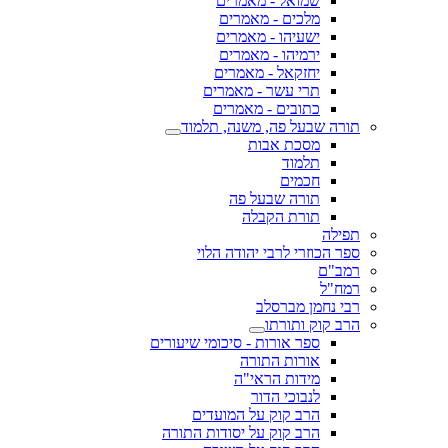
שמואל - מאמרים
מלכים - מאמרים
ישעיהו - מאמרים
ירמיהו - מאמרים
יחזקאל - מאמרים
תרי עשר - מאמרים
כתובים - מאמרים
תורה שבעל פה, משנה, תלמוד
מסכת אבות
תלמוד
חכמים
תורה שבעל פה
תורת הקבלה
תפילה
ספר הכוזרי לרבי יהודה הלוי
רמב"ם
רמח"ל
רבי נחמן מברסלב
הרב קוק ותורתו
ספר אורות - סיכומי שיעורים
אורות התורה
מידות הראי"ה
לנבוכי הדור
הרב קוק על המועדים
הרב קוק על יסודות התורה