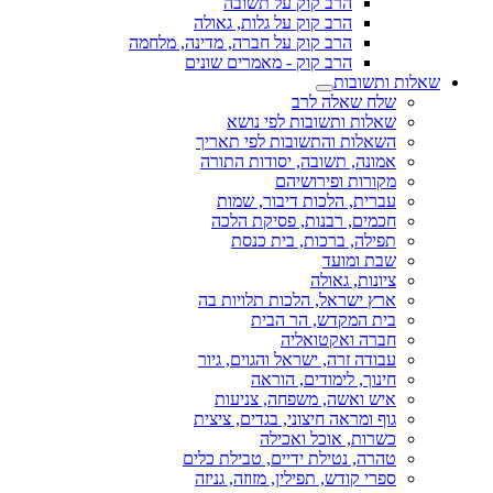
הרב קוק על תשובה
הרב קוק על גלות, גאולה
הרב קוק על חברה, מדינה, מלחמה
הרב קוק - מאמרים שונים
שאלות ותשובות
שלח שאלה לרב
שאלות ותשובות לפי נושא
השאלות והתשובות לפי תאריך
אמונה, תשובה, יסודות התורה
מקורות ופירושיהם
עברית, הלכות דיבור, שמות
חכמים, רבנות, פסיקת הלכה
תפילה, ברכות, בית כנסת
שבת ומועד
ציונות, גאולה
ארץ ישראל, הלכות תלויות בה
בית המקדש, הר הבית
חברה ואקטואליה
עבודה זרה, ישראל והגוים, גיור
חינוך, לימודים, הוראה
איש ואשה, משפחה, צניעות
גוף ומראה חיצוני, בגדים, ציצית
כשרות, אוכל ואכילה
טהרה, נטילת ידיים, טבילת כלים
ספרי קודש, תפילין, מזוזה, גניזה