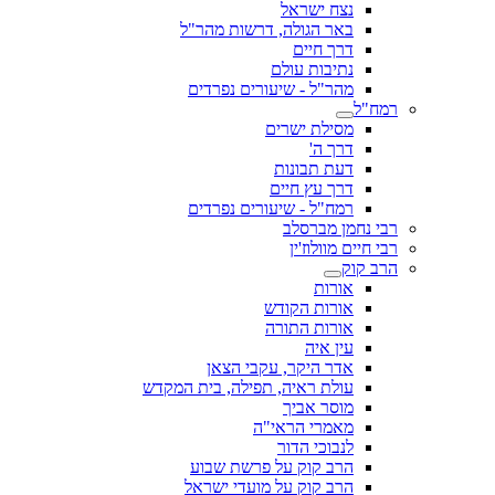
נצח ישראל
באר הגולה, דרשות מהר"ל
דרך חיים
נתיבות עולם
מהר"ל - שיעורים נפרדים
רמח"ל
מסילת ישרים
דרך ה'
דעת תבונות
דרך עץ חיים
רמח"ל - שיעורים נפרדים
רבי נחמן מברסלב
רבי חיים מוולוז'ין
הרב קוק
אורות
אורות הקודש
אורות התורה
עין איה
אדר היקר, עקבי הצאן
עולת ראיה, תפילה, בית המקדש
מוסר אביך
מאמרי הראי"ה
לנבוכי הדור
הרב קוק על פרשת שבוע
הרב קוק על מועדי ישראל