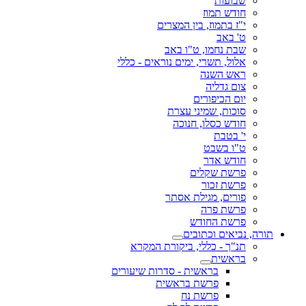
שבועות
חודש תמוז
י"ז בתמוז, בין המצרים
ט' באב
שבת נחמו, ט"ו באב
אלול, תשרי, ימים נוראים - כללי
ראש השנה
צום גדליה
יום הכיפורים
סוכות, שמיני עצרת
חודש כסלו, חנוכה
י' בטבת
ט"ו בשבט
חודש אדר
פרשת שקלים
פרשת זכור
פורים, מגילת אסתר
פרשת פרה
פרשת החודש
תורה, נביאים וכתובים
תנ"ך - כללי, ביקורת המקרא
בראשית
בראשית - סדרות שיעורים
פרשת בראשית
פרשת נח