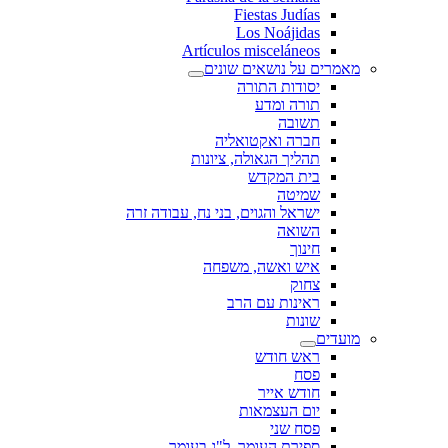
Fiestas Judías
Los Noájidas
Artículos misceláneos
מאמרים על נושאים שונים
יסודות התורה
תורה ומדע
תשובה
חברה ואקטואליה
תהליך הגאולה, ציונות
בית המקדש
שמיטה
ישראל והגוים, בני נח, עבודה זרה
השואה
חינוך
איש ואשה, משפחה
צחוק
ראינות עם הרב
שונות
מועדים
ראש חודש
פסח
חודש אייר
יום העצמאות
פסח שני
ספירת העומר, ל"ג בעומר