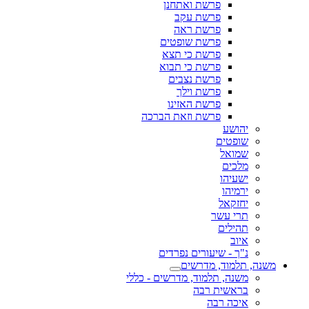
פרשת ואתחנן
פרשת עקב
פרשת ראה
פרשת שופטים
פרשת כי תצא
פרשת כי תבוא
פרשת נצבים
פרשת וילך
פרשת האזינו
פרשת וזאת הברכה
יהושע
שופטים
שמואל
מלכים
ישעיהו
ירמיהו
יחזקאל
תרי עשר
תהילים
איוב
נ"ך - שיעורים נפרדים
משנה, תלמוד, מדרשים
משנה, תלמוד, מדרשים - כללי
בראשית רבה
איכה רבה