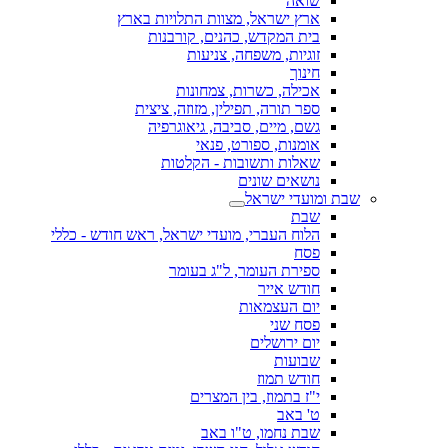
שואה
ארץ ישראל, מצוות התלויות בארץ
בית המקדש, כהנים, קורבנות
זוגיות, משפחה, צניעות
חינוך
אכילה, כשרות, צמחונות
ספר תורה, תפילין, מזוזה, ציצית
גשם, מיים, סביבה, גיאוגרפיה
אומנות, ספורט, פנאי
שאלות ותשובות - הקלטות
נושאים שונים
שבת ומועדי ישראל
שבת
הלוח העברי, מועדי ישראל, ראש חודש - כללי
פסח
ספירת העומר, ל"ג בעומר
חודש אייר
יום העצמאות
פסח שני
יום ירושלים
שבועות
חודש תמוז
י"ז בתמוז, בין המצרים
ט' באב
שבת נחמו, ט"ו באב