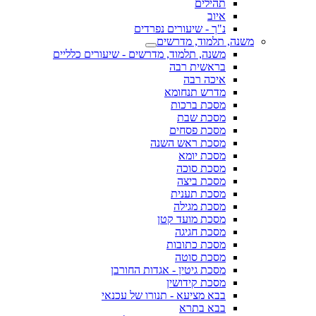
תהילים
איוב
נ"ך - שיעורים נפרדים
משנה, תלמוד, מדרשים
משנה, תלמוד, מדרשים - שיעורים כלליים
בראשית רבה
איכה רבה
מדרש תנחומא
מסכת ברכות
מסכת שבת
מסכת פסחים
מסכת ראש השנה
מסכת יומא
מסכת סוכה
מסכת ביצה
מסכת תענית
מסכת מגילה
מסכת מועד קטן
מסכת חגיגה
מסכת כתובות
מסכת סוטה
מסכת גיטין - אגדות החורבן
מסכת קידושין
בבא מציעא - תנורו של עכנאי
בבא בתרא