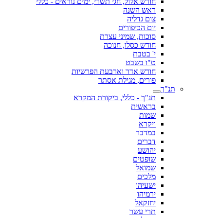
חודש אלול, חגי תשרי, ימים נוראים - כללי
ראש השנה
צום גדליה
יום הכיפורים
סוכות, שמיני עצרת
חודש כסלו, חנוכה
י' בטבת
ט"ו בשבט
חודש אדר וארבעת הפרשיות
פורים, מגילת אסתר
תנ"ך
תנ"ך - כללי, ביקורת המקרא
בראשית
שמות
ויקרא
במדבר
דברים
יהושע
שופטים
שמואל
מלכים
ישעיהו
ירמיהו
יחזקאל
תרי עשר