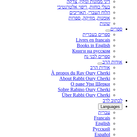
דיני ממונות ונזקין, צדקה
בעלי כוחות, ריפוי אלטרנטיבי
הלוח העברי, תאריכים
אומנות, מוזיקה, ספרות
שונות
ספרים
ספרים בעברית
Livres en français
Books in English
Книги на русском
ספרים לבני נח
אודות הרב
אודות הרב
À propos du Rav Oury Cherki
About Rabbi Oury Cherki
О раве Ури Шерки
Sobre Rabino Oury Cherki
Über Rabbi Oury Cherki
לכתוב לרב
Languages
עברית
Français
English
Русский
Español