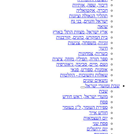
דיבור, שפה, אותיות
חברה, אקטואליה
תהליך הגאולה וציונות
ישראל והגוים, בני נח
שואה
ארץ ישראל, מצוות התל' בארץ
בית המקדש, כהנים, קורבנות
זוגיות, משפחה, צניעות
חינוך
כשרות, צמחונות
ספר תורה, תפילין, מזוזה, ציצית
גשם, מיים, סביבה, גיאוגרפיה
אומנות, ספורט, פנאי
שאלות ותשובות - הקלטות
נושאים שונים
שבת ומועדי ישראל
שבת
מועדי ישראל, ראש חודש
פסח
ספירת העומר, ל"ג בעומר
חודש אייר
יום העצמאות
פסח שני
יום ירושלים