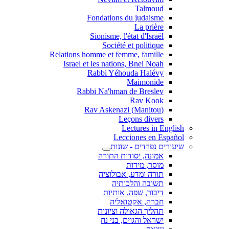
Talmoud
Fondations du judaisme
La prière
Sionisme, l'état d'Israël
Société et politique
Relations homme et femme, famille
Israel et les nations, Bnei Noah
Rabbi Yéhouda Halévy
Maimonide
Rabbi Na'hman de Breslev
Rav Kook
(Rav Askenazi (Manitou
Leçons divers
Lectures in English
Lecciones en Español
שיעורים נפרדים - שונות
אמונה, יסודות התורה
מוסר, מידות
תורה ומדע, אבולוציה
תשובה והלכותיה
דיבור, שפה, אותיות
חברה, אקטואליה
תהליך הגאולה וציונות
ישראל והגוים, בני נח