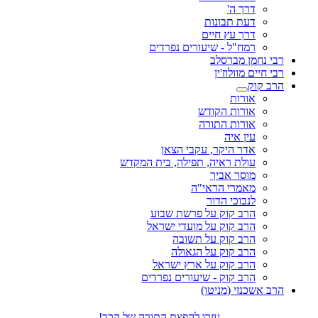
דרך ה'
דעת תבונות
דרך עץ חיים
רמח"ל - שיעורים נפרדים
רבי נחמן מברסלב
רבי חיים מוולוז'ין
הרב קוק
אורות
אורות הקודש
אורות התורה
עין איה
אדר היקר, עקבי הצאן
עולת ראיה, תפילה, בית המקדש
מוסר אביך
מאמרי הראי"ה
לנבוכי הדור
הרב קוק על פרשת שבוע
הרב קוק על מועדי ישראל
הרב קוק על תשובה
הרב קוק על הגאולה
הרב קוק על ארץ ישראל
הרב קוק - שיעורים נפרדים
הרב אשכנזי (מניטו)
עזרו להפצת התורה של הרב!