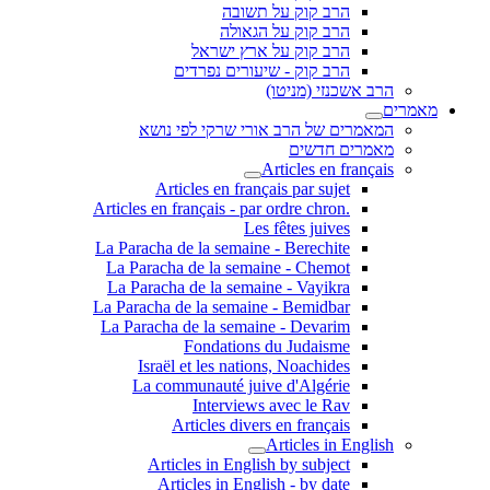
הרב קוק על תשובה
הרב קוק על הגאולה
הרב קוק על ארץ ישראל
הרב קוק - שיעורים נפרדים
הרב אשכנזי (מניטו)
מאמרים
המאמרים של הרב אורי שרקי לפי נושא
מאמרים חדשים
Articles en français
Articles en français par sujet
.Articles en français - par ordre chron
Les fêtes juives
La Paracha de la semaine - Berechite
La Paracha de la semaine - Chemot
La Paracha de la semaine - Vayikra
La Paracha de la semaine - Bemidbar
La Paracha de la semaine - Devarim
Fondations du Judaisme
Israël et les nations, Noachides
La communauté juive d'Algérie
Interviews avec le Rav
Articles divers en français
Articles in English
Articles in English by subject
Articles in English - by date