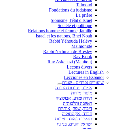
Talmoud
Fondations du judaisme
La prière
Sionisme, l'état d'Israël
Société et politique
Relations homme et femme, famille
Israel et les nations, Bnei Noah
Rabbi Yéhouda Halévy
Maimonide
Rabbi Na'hman de Breslev
Rav Kook
(Rav Askenazi (Manitou
Leçons divers
Lectures in English
Lecciones en Español
שיעורים נפרדים - שונות
אמונה, יסודות התורה
מוסר, מידות
תורה ומדע, אבולוציה
תשובה והלכותיה
דיבור, שפה, אותיות
חברה, אקטואליה
תהליך הגאולה וציונות
ישראל והגוים, בני נח