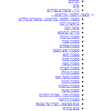
תהילים
איוב
נ"ך - שיעורים נפרדים
משנה, תלמוד, מדרשים
משנה, תלמוד, מדרשים - שיעורים כלליים
בראשית רבה
איכה רבה
מדרש תנחומא
מסכת ברכות
מסכת שבת
מסכת פסחים
מסכת ראש השנה
מסכת יומא
מסכת סוכה
מסכת ביצה
מסכת תענית
מסכת מגילה
מסכת מועד קטן
מסכת חגיגה
מסכת כתובות
מסכת סוטה
מסכת גיטין - אגדות החורבן
מסכת קידושין
בבא מציעא - תנורו של עכנאי
בבא בתרא