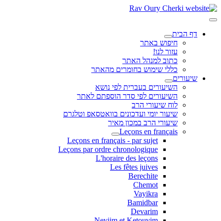
דף הבית
חיפוש באתר
עזור לנו!
כתוב למנהל האתר
כללי שימוש בחומרים מהאתר
שיעורים
השיעורים בעברית לפי נושא
השיעורים לפי סדר הוספתם לאתר
לוח שיעורי הרב
שיעור יומי ועדכונים בוואטסאפ וטלגרם
שיעורי הרב במכון מאיר
Leçons en français
Leçons en français - par sujet
Leçons par ordre chronologique
L'horaire des leçons
Les fêtes juives
Berechite
Chemot
Vayikra
Bamidbar
Devarim
Neviim et Ketouvim