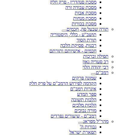
מסכת סנהדרין - פרק חלק
מסכת עבודה זרה
מסכת אבות
מסכת מנחות
מסכת בכורות
תורה שבעל פה, חכמים
תושב"ע - כללי, היסטוריה
תורת הסוד
רבנות, פסיקת הלכה
חכמים - אישיותם ותורתם
תפילה וברכות
רב סעדיה גאון
רבי יהודה הלוי
רמב"ם
שמונה פרקים
הקדמה לפירוש הרמב"ם על פרק חלק
איגרות רמב"ם
ספר המדע
הלכות תשובה
הלכות מלכים
מורה נבוכים
רמב"ם - שיעורים נפרדים
מהר"ל מפראג
גבורות ה'
תפארת ישראל