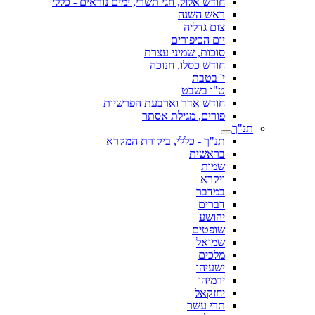
חודש אלול, חגי תשרי, ימים נוראים - כללי
ראש השנה
צום גדליה
יום הכיפורים
סוכות, שמיני עצרת
חודש כסלו, חנוכה
י' בטבת
ט"ו בשבט
חודש אדר וארבעת הפרשיות
פורים, מגילת אסתר
תנ"ך
תנ"ך - כללי, ביקורת המקרא
בראשית
שמות
ויקרא
במדבר
דברים
יהושע
שופטים
שמואל
מלכים
ישעיהו
ירמיהו
יחזקאל
תרי עשר