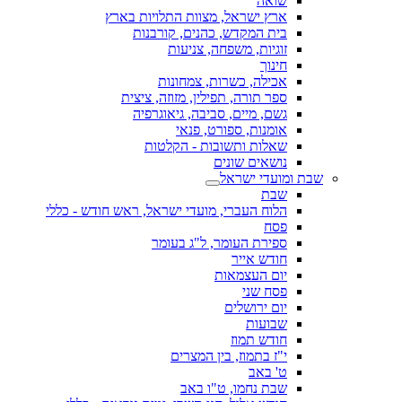
שואה
ארץ ישראל, מצוות התלויות בארץ
בית המקדש, כהנים, קורבנות
זוגיות, משפחה, צניעות
חינוך
אכילה, כשרות, צמחונות
ספר תורה, תפילין, מזוזה, ציצית
גשם, מיים, סביבה, גיאוגרפיה
אומנות, ספורט, פנאי
שאלות ותשובות - הקלטות
נושאים שונים
שבת ומועדי ישראל
שבת
הלוח העברי, מועדי ישראל, ראש חודש - כללי
פסח
ספירת העומר, ל"ג בעומר
חודש אייר
יום העצמאות
פסח שני
יום ירושלים
שבועות
חודש תמוז
י"ז בתמוז, בין המצרים
ט' באב
שבת נחמו, ט"ו באב