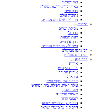
נצח ישראל
באר הגולה, דרשות מהר"ל
דרך חיים
נתיבות עולם
מהר"ל - שיעורים נפרדים
רמח"ל
מסילת ישרים
דרך ה'
דעת תבונות
דרך עץ חיים
רמח"ל - שיעורים נפרדים
רבי נחמן מברסלב
רבי חיים מוולוז'ין
הרב קוק
אורות
אורות הקודש
אורות התורה
עין איה
אדר היקר, עקבי הצאן
עולת ראיה, תפילה, בית המקדש
מוסר אביך
מאמרי הראי"ה
לנבוכי הדור
הרב קוק על פרשת שבוע
הרב קוק על מועדי ישראל