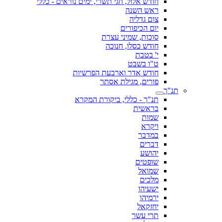
חודש אלול, חגי תשרי, ימים נוראים - כללי
ראש השנה
צום גדליה
יום הכיפורים
סוכות, שמיני עצרת
חודש כסלו, חנוכה
י' בטבת
ט"ו בשבט
חודש אדר וארבעת הפרשיות
פורים, מגילת אסתר
תנ"ך
תנ"ך - כללי, ביקורת המקרא
בראשית
שמות
ויקרא
במדבר
דברים
יהושע
שופטים
שמואל
מלכים
ישעיהו
ירמיהו
יחזקאל
תרי עשר