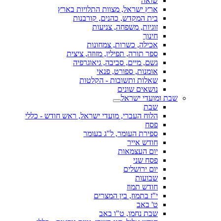
שואה
ארץ ישראל, מצוות התלויות בארץ
בית המקדש, כהנים, קורבנות
זוגיות, משפחה, צניעות
חינוך
אכילה, כשרות, צמחונות
ספר תורה, תפילין, מזוזה, ציצית
גשם, מיים, סביבה, גיאוגרפיה
אומנות, ספורט, פנאי
שאלות ותשובות - הקלטות
נושאים שונים
שבת ומועדי ישראל
שבת
הלוח העברי, מועדי ישראל, ראש חודש - כללי
פסח
ספירת העומר, ל"ג בעומר
חודש אייר
יום העצמאות
פסח שני
יום ירושלים
שבועות
חודש תמוז
י"ז בתמוז, בין המצרים
ט' באב
שבת נחמו, ט"ו באב