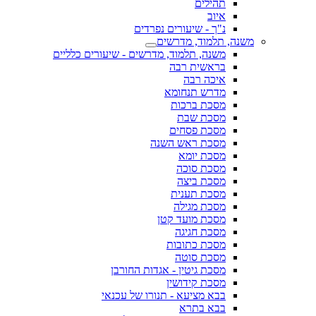
תהילים
איוב
נ"ך - שיעורים נפרדים
משנה, תלמוד, מדרשים
משנה, תלמוד, מדרשים - שיעורים כלליים
בראשית רבה
איכה רבה
מדרש תנחומא
מסכת ברכות
מסכת שבת
מסכת פסחים
מסכת ראש השנה
מסכת יומא
מסכת סוכה
מסכת ביצה
מסכת תענית
מסכת מגילה
מסכת מועד קטן
מסכת חגיגה
מסכת כתובות
מסכת סוטה
מסכת גיטין - אגדות החורבן
מסכת קידושין
בבא מציעא - תנורו של עכנאי
בבא בתרא