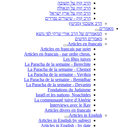
הרב קוק על תשובה
הרב קוק על הגאולה
הרב קוק על ארץ ישראל
הרב קוק - שיעורים נפרדים
הרב אשכנזי (מניטו)
מאמרים
המאמרים של הרב אורי שרקי לפי נושא
מאמרים חדשים
Articles en français
Articles en français par sujet
.Articles en français - par ordre chron
Les fêtes juives
La Paracha de la semaine - Berechite
La Paracha de la semaine - Chemot
La Paracha de la semaine - Vayikra
La Paracha de la semaine - Bemidbar
La Paracha de la semaine - Devarim
Fondations du Judaisme
Israël et les nations, Noachides
La communauté juive d'Algérie
Interviews avec le Rav
Articles divers en français
Articles in English
Articles in English by subject
Articles in English - by date