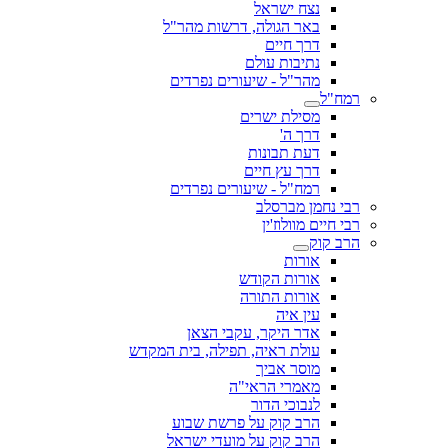
נצח ישראל
באר הגולה, דרשות מהר"ל
דרך חיים
נתיבות עולם
מהר"ל - שיעורים נפרדים
רמח"ל
מסילת ישרים
דרך ה'
דעת תבונות
דרך עץ חיים
רמח"ל - שיעורים נפרדים
רבי נחמן מברסלב
רבי חיים מוולוז'ין
הרב קוק
אורות
אורות הקודש
אורות התורה
עין איה
אדר היקר, עקבי הצאן
עולת ראיה, תפילה, בית המקדש
מוסר אביך
מאמרי הראי"ה
לנבוכי הדור
הרב קוק על פרשת שבוע
הרב קוק על מועדי ישראל