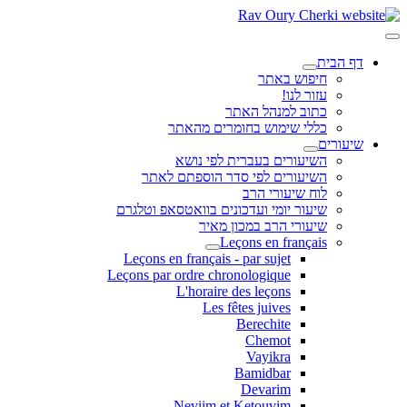
דף הבית
חיפוש באתר
עזור לנו!
כתוב למנהל האתר
כללי שימוש בחומרים מהאתר
שיעורים
השיעורים בעברית לפי נושא
השיעורים לפי סדר הוספתם לאתר
לוח שיעורי הרב
שיעור יומי ועדכונים בוואטסאפ וטלגרם
שיעורי הרב במכון מאיר
Leçons en français
Leçons en français - par sujet
Leçons par ordre chronologique
L'horaire des leçons
Les fêtes juives
Berechite
Chemot
Vayikra
Bamidbar
Devarim
Neviim et Ketouvim