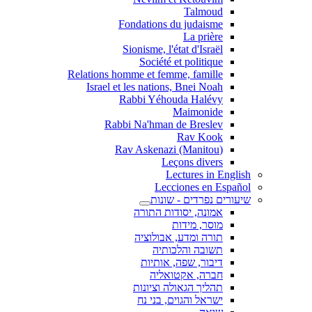
Talmoud
Fondations du judaisme
La prière
Sionisme, l'état d'Israël
Société et politique
Relations homme et femme, famille
Israel et les nations, Bnei Noah
Rabbi Yéhouda Halévy
Maimonide
Rabbi Na'hman de Breslev
Rav Kook
(Rav Askenazi (Manitou
Leçons divers
Lectures in English
Lecciones en Español
שיעורים נפרדים - שונות
אמונה, יסודות התורה
מוסר, מידות
תורה ומדע, אבולוציה
תשובה והלכותיה
דיבור, שפה, אותיות
חברה, אקטואליה
תהליך הגאולה וציונות
ישראל והגוים, בני נח