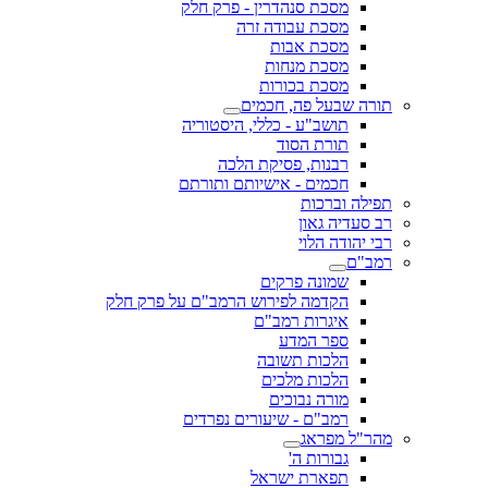
מסכת סנהדרין - פרק חלק
מסכת עבודה זרה
מסכת אבות
מסכת מנחות
מסכת בכורות
תורה שבעל פה, חכמים
תושב"ע - כללי, היסטוריה
תורת הסוד
רבנות, פסיקת הלכה
חכמים - אישיותם ותורתם
תפילה וברכות
רב סעדיה גאון
רבי יהודה הלוי
רמב"ם
שמונה פרקים
הקדמה לפירוש הרמב"ם על פרק חלק
איגרות רמב"ם
ספר המדע
הלכות תשובה
הלכות מלכים
מורה נבוכים
רמב"ם - שיעורים נפרדים
מהר"ל מפראג
גבורות ה'
תפארת ישראל