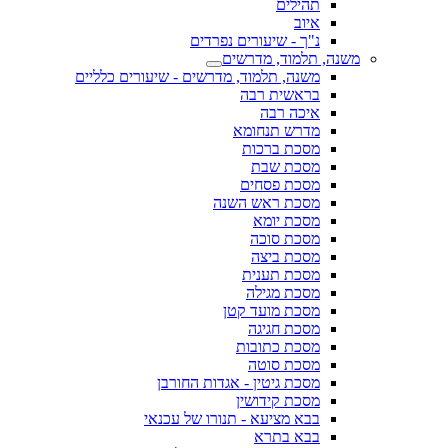
תהילים
איוב
נ"ך - שיעורים נפרדים
משנה, תלמוד, מדרשים
משנה, תלמוד, מדרשים - שיעורים כלליים
בראשית רבה
איכה רבה
מדרש תנחומא
מסכת ברכות
מסכת שבת
מסכת פסחים
מסכת ראש השנה
מסכת יומא
מסכת סוכה
מסכת ביצה
מסכת תענית
מסכת מגילה
מסכת מועד קטן
מסכת חגיגה
מסכת כתובות
מסכת סוטה
מסכת גיטין - אגדות החורבן
מסכת קידושין
בבא מציעא - תנורו של עכנאי
בבא בתרא