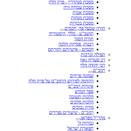
מסכת סנהדרין - פרק חלק
מסכת עבודה זרה
מסכת אבות
מסכת מנחות
מסכת בכורות
תורה שבעל פה, חכמים
תושב"ע - כללי, היסטוריה
תורת הסוד
רבנות, פסיקת הלכה
חכמים - אישיותם ותורתם
תפילה וברכות
רב סעדיה גאון
רבי יהודה הלוי
רמב"ם
שמונה פרקים
הקדמה לפירוש הרמב"ם על פרק חלק
איגרות רמב"ם
ספר המדע
הלכות תשובה
הלכות מלכים
מורה נבוכים
רמב"ם - שיעורים נפרדים
מהר"ל מפראג
גבורות ה'
תפארת ישראל