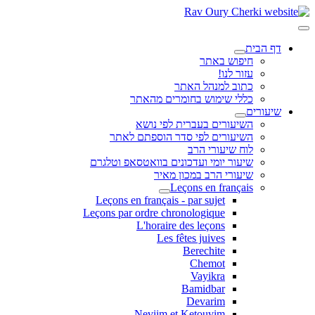
דף הבית
חיפוש באתר
עזור לנו!
כתוב למנהל האתר
כללי שימוש בחומרים מהאתר
שיעורים
השיעורים בעברית לפי נושא
השיעורים לפי סדר הוספתם לאתר
לוח שיעורי הרב
שיעור יומי ועדכונים בוואטסאפ וטלגרם
שיעורי הרב במכון מאיר
Leçons en français
Leçons en français - par sujet
Leçons par ordre chronologique
L'horaire des leçons
Les fêtes juives
Berechite
Chemot
Vayikra
Bamidbar
Devarim
Neviim et Ketouvim