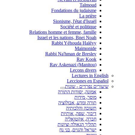
Talmoud
Fondations du judaisme
La prière
Sionisme, l'état d'Israël
Société et politique
Relations homme et femme, famille
Israel et les nations, Bnei Noah
Rabbi Yéhouda Halévy
Maimonide
Rabbi Na'hman de Breslev
Rav Kook
(Rav Askenazi (Manitou
Leçons divers
Lectures in English
Lecciones en Español
שיעורים נפרדים - שונות
אמונה, יסודות התורה
מוסר, מידות
תורה ומדע, אבולוציה
תשובה והלכותיה
דיבור, שפה, אותיות
חברה, אקטואליה
תהליך הגאולה וציונות
ישראל והגוים, בני נח