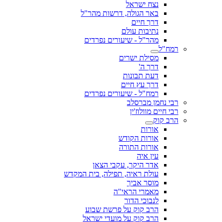
נצח ישראל
באר הגולה, דרשות מהר"ל
דרך חיים
נתיבות עולם
מהר"ל - שיעורים נפרדים
רמח"ל
מסילת ישרים
דרך ה'
דעת תבונות
דרך עץ חיים
רמח"ל - שיעורים נפרדים
רבי נחמן מברסלב
רבי חיים מוולוז'ין
הרב קוק
אורות
אורות הקודש
אורות התורה
עין איה
אדר היקר, עקבי הצאן
עולת ראיה, תפילה, בית המקדש
מוסר אביך
מאמרי הראי"ה
לנבוכי הדור
הרב קוק על פרשת שבוע
הרב קוק על מועדי ישראל