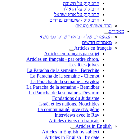
הרב קוק על תשובה
הרב קוק על הגאולה
הרב קוק על ארץ ישראל
הרב קוק - שיעורים נפרדים
הרב אשכנזי (מניטו)
מאמרים
המאמרים של הרב אורי שרקי לפי נושא
מאמרים חדשים
Articles en français
Articles en français par sujet
.Articles en français - par ordre chron
Les fêtes juives
La Paracha de la semaine - Berechite
La Paracha de la semaine - Chemot
La Paracha de la semaine - Vayikra
La Paracha de la semaine - Bemidbar
La Paracha de la semaine - Devarim
Fondations du Judaisme
Israël et les nations, Noachides
La communauté juive d'Algérie
Interviews avec le Rav
Articles divers en français
Articles in English
Articles in English by subject
Articles in English - by date