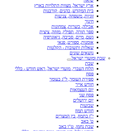
שואה
ארץ ישראל, מצוות התלויות בארץ
בית המקדש, כהנים, קורבנות
זוגיות, משפחה, צניעות
חינוך
אכילה, כשרות, צמחונות
ספר תורה, תפילין, מזוזה, ציצית
גשם, מיים, סביבה, גיאוגרפיה
אומנות, ספורט, פנאי
שאלות ותשובות - הקלטות
נושאים שונים
שבת ומועדי ישראל
שבת
הלוח העברי, מועדי ישראל, ראש חודש - כללי
פסח
ספירת העומר, ל"ג בעומר
חודש אייר
יום העצמאות
פסח שני
יום ירושלים
שבועות
חודש תמוז
י"ז בתמוז, בין המצרים
ט' באב
שבת נחמו, ט"ו באב