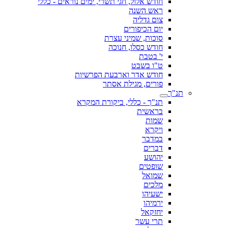
חודש אלול, חגי תשרי, ימים נוראים - כללי
ראש השנה
צום גדליה
יום הכיפורים
סוכות, שמיני עצרת
חודש כסלו, חנוכה
י' בטבת
ט"ו בשבט
חודש אדר וארבעת הפרשיות
פורים, מגילת אסתר
תנ"ך
תנ"ך - כללי, ביקורת המקרא
בראשית
שמות
ויקרא
במדבר
דברים
יהושע
שופטים
שמואל
מלכים
ישעיהו
ירמיהו
יחזקאל
תרי עשר