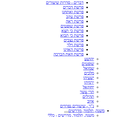
דברים - סדרות שיעורים
פרשת דברים
פרשת ואתחנן
פרשת עקב
פרשת ראה
פרשת שופטים
פרשת כי תצא
פרשת כי תבוא
פרשת נצבים
פרשת וילך
פרשת האזינו
פרשת וזאת הברכה
יהושע
שופטים
שמואל
מלכים
ישעיהו
ירמיהו
יחזקאל
תרי עשר
תהילים
איוב
נ"ך - שיעורים נפרדים
משנה, תלמוד, מדרשים
משנה, תלמוד, מדרשים - כללי