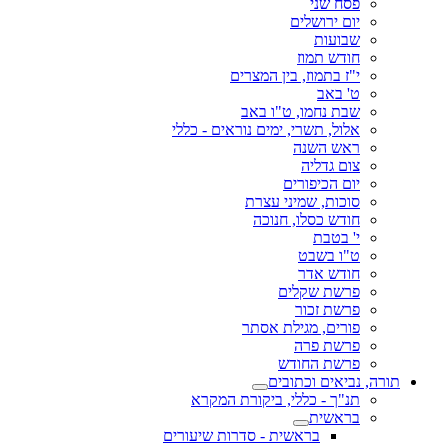
פסח שני
יום ירושלים
שבועות
חודש תמוז
י"ז בתמוז, בין המצרים
ט' באב
שבת נחמו, ט"ו באב
אלול, תשרי, ימים נוראים - כללי
ראש השנה
צום גדליה
יום הכיפורים
סוכות, שמיני עצרת
חודש כסלו, חנוכה
י' בטבת
ט"ו בשבט
חודש אדר
פרשת שקלים
פרשת זכור
פורים, מגילת אסתר
פרשת פרה
פרשת החודש
תורה, נביאים וכתובים
תנ"ך - כללי, ביקורת המקרא
בראשית
בראשית - סדרות שיעורים