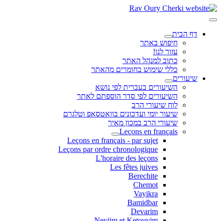
דף הבית
חיפוש באתר
עזור לנו!
כתוב למנהל האתר
כללי שימוש בחומרים מהאתר
שיעורים
השיעורים בעברית לפי נושא
השיעורים לפי סדר הוספתם לאתר
לוח שיעורי הרב
שיעור יומי ועדכונים בוואטסאפ וטלגרם
שיעורי הרב במכון מאיר
Leçons en français
Leçons en français - par sujet
Leçons par ordre chronologique
L'horaire des leçons
Les fêtes juives
Berechite
Chemot
Vayikra
Bamidbar
Devarim
Neviim et Ketouvim