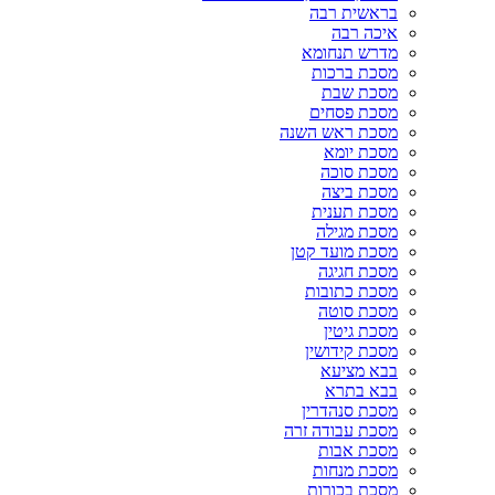
בראשית רבה
איכה רבה
מדרש תנחומא
מסכת ברכות
מסכת שבת
מסכת פסחים
מסכת ראש השנה
מסכת יומא
מסכת סוכה
מסכת ביצה
מסכת תענית
מסכת מגילה
מסכת מועד קטן
מסכת חגיגה
מסכת כתובות
מסכת סוטה
מסכת גיטין
מסכת קידושין
בבא מציעא
בבא בתרא
מסכת סנהדרין
מסכת עבודה זרה
מסכת אבות
מסכת מנחות
מסכת בכורות