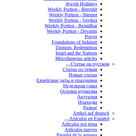
Jewish Holidays
Weekly Portion - Bereshit
Weekly Portion - Shemot
Weekly Portion - Vayikra
Weekly Portion - Bemidbar
Weekly Portion - Devarim
Prayer
Foundations of Judaism
Zionism, Redemption
Israel and the Nations
Miscellaneous articles
Статьи на русском
Статьи по темам
Новые статьи
Еврейские даты и праздники
Недельная глава
Основы иудаизма
Актуалия
Ноахиды
Разное
Artikel auf deutsch
Artículos en Español
Artículos por tema
Artículos nuevos
Parashá de la semana