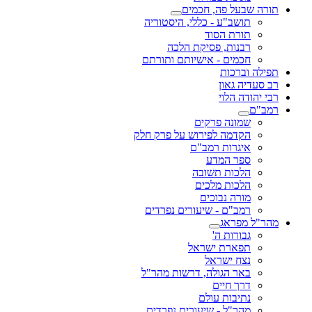
תורה שבעל פה, חכמים
תושב"ע - כללי, היסטוריה
תורת הסוד
רבנות, פסיקת הלכה
חכמים - אישיותם ותורתם
תפילה וברכות
רב סעדיה גאון
רבי יהודה הלוי
רמב"ם
שמונה פרקים
הקדמה לפירוש על פרק חלק
איגרות רמב"ם
ספר המדע
הלכות תשובה
הלכות מלכים
מורה נבוכים
רמב"ם - שיעורים נפרדים
מהר"ל מפראג
גבורות ה'
תפארת ישראל
נצח ישראל
באר הגולה, דרשות מהר"ל
דרך חיים
נתיבות עולם
מהר"ל - שיעורים נפרדים