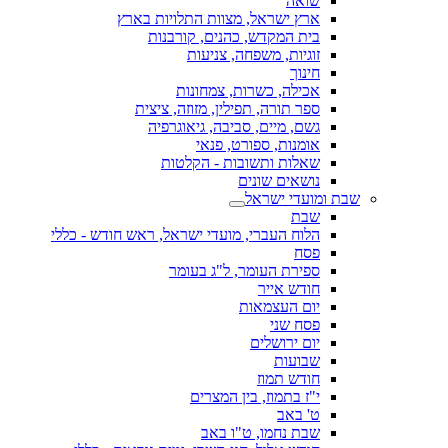
שואה
ארץ ישראל, מצוות התלויות בארץ
בית המקדש, כהנים, קורבנות
זוגיות, משפחה, צניעות
חינוך
אכילה, כשרות, צמחונות
ספר תורה, תפילין, מזוזה, ציצית
גשם, מיים, סביבה, גיאוגרפיה
אומנות, ספורט, פנאי
שאלות ותשובות - הקלטות
נושאים שונים
שבת ומועדי ישראל
שבת
הלוח העברי, מועדי ישראל, ראש חודש - כללי
פסח
ספירת העומר, ל"ג בעומר
חודש אייר
יום העצמאות
פסח שני
יום ירושלים
שבועות
חודש תמוז
י"ז בתמוז, בין המצרים
ט' באב
שבת נחמו, ט"ו באב