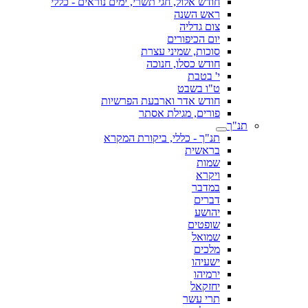
חודש אלול, חגי תשרי, ימים נוראים - כללי
ראש השנה
צום גדליה
יום הכיפורים
סוכות, שמיני עצרת
חודש כסלו, חנוכה
י' בטבת
ט"ו בשבט
חודש אדר וארבעת הפרשיות
פורים, מגילת אסתר
תנ"ך
תנ"ך - כללי, ביקורת המקרא
בראשית
שמות
ויקרא
במדבר
דברים
יהושע
שופטים
שמואל
מלכים
ישעיהו
ירמיהו
יחזקאל
תרי עשר