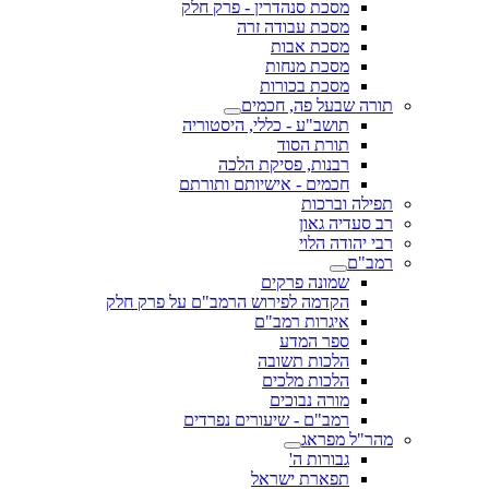
מסכת סנהדרין - פרק חלק
מסכת עבודה זרה
מסכת אבות
מסכת מנחות
מסכת בכורות
תורה שבעל פה, חכמים
תושב"ע - כללי, היסטוריה
תורת הסוד
רבנות, פסיקת הלכה
חכמים - אישיותם ותורתם
תפילה וברכות
רב סעדיה גאון
רבי יהודה הלוי
רמב"ם
שמונה פרקים
הקדמה לפירוש הרמב"ם על פרק חלק
איגרות רמב"ם
ספר המדע
הלכות תשובה
הלכות מלכים
מורה נבוכים
רמב"ם - שיעורים נפרדים
מהר"ל מפראג
גבורות ה'
תפארת ישראל