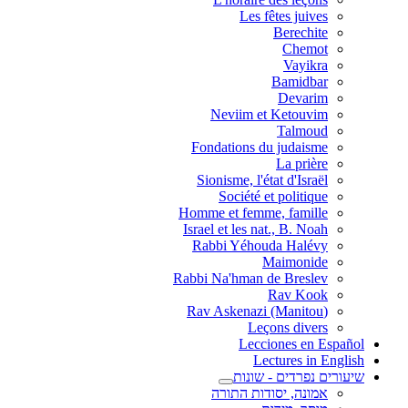
Les fêtes juives
Berechite
Chemot
Vayikra
Bamidbar
Devarim
Neviim et Ketouvim
Talmoud
Fondations du judaisme
La prière
Sionisme, l'état d'Israël
Société et politique
Homme et femme, famille
Israel et les nat., B. Noah
Rabbi Yéhouda Halévy
Maimonide
Rabbi Na'hman de Breslev
Rav Kook
(Rav Askenazi (Manitou
Leçons divers
Lecciones en Español
Lectures in English
שיעורים נפרדים - שונות
אמונה, יסודות התורה