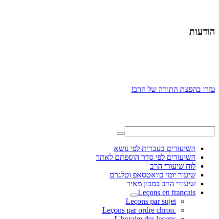
הודעות
עזרו בהפצת התורה של הרב!
השיעורים בעברית לפי נושא
השיעורים לפי סדר הוספתם לאתר
לוח שיעורי הרב
שיעור יומי בוואטסאפ וטלגרם
שיעורי הרב במכון מאיר
Leçons en français
Leçons par sujet
.Leçons par ordre chron
L'horaire des leçons