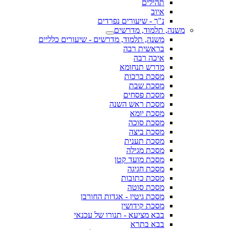
תהילים
איוב
נ"ך - שיעורים נפרדים
משנה, תלמוד, מדרשים
משנה, תלמוד, מדרשים - שיעורים כלליים
בראשית רבה
איכה רבה
מדרש תנחומא
מסכת ברכות
מסכת שבת
מסכת פסחים
מסכת ראש השנה
מסכת יומא
מסכת סוכה
מסכת ביצה
מסכת תענית
מסכת מגילה
מסכת מועד קטן
מסכת חגיגה
מסכת כתובות
מסכת סוטה
מסכת גיטין - אגדות החורבן
מסכת קידושין
בבא מציעא - תנורו של עכנאי
בבא בתרא