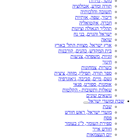
מוסר, מידות
תורה ומדע, אבולוציה
תשובה והלכותיה
דיבור, שפה, אותיות
חברה, אקטואליה
תהליך הגאולה וציונות
ישראל והגוים, בני נח
שואה
ארץ ישראל, מצוות התל' בארץ
בית המקדש, כהנים, קורבנות
זוגיות, משפחה, צניעות
חינוך
כשרות, צמחונות
ספר תורה, תפילין, מזוזה, ציצית
גשם, מיים, סביבה, גיאוגרפיה
אומנות, ספורט, פנאי
שאלות ותשובות - הקלטות
נושאים שונים
שבת ומועדי ישראל
שבת
מועדי ישראל, ראש חודש
פסח
ספירת העומר, ל"ג בעומר
חודש אייר
יום העצמאות