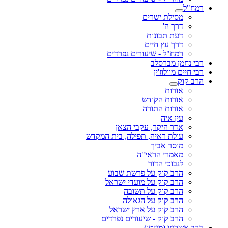
רמח"ל
מסילת ישרים
דרך ה'
דעת תבונות
דרך עץ חיים
רמח"ל - שיעורים נפרדים
רבי נחמן מברסלב
רבי חיים מוולוז'ין
הרב קוק
אורות
אורות הקודש
אורות התורה
עין איה
אדר היקר, עקבי הצאן
עולת ראיה, תפילה, בית המקדש
מוסר אביך
מאמרי הראי"ה
לנבוכי הדור
הרב קוק על פרשת שבוע
הרב קוק על מועדי ישראל
הרב קוק על תשובה
הרב קוק על הגאולה
הרב קוק על ארץ ישראל
הרב קוק - שיעורים נפרדים
הרב אשכנזי (מניטו)