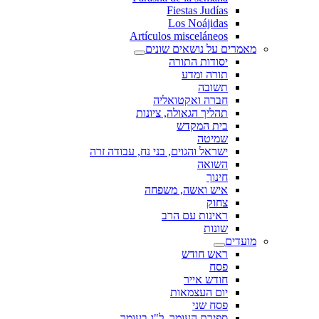
Fiestas Judías
Los Noájidas
Artículos misceláneos
מאמרים על נושאים שונים
יסודות התורה
תורה ומדע
תשובה
חברה ואקטואליה
תהליך הגאולה, ציונות
בית המקדש
שמיטה
ישראל והגוים, בני נח, עבודה זרה
השואה
חינוך
איש ואשה, משפחה
צחוק
ראינות עם הרב
שונות
מועדים
ראש חודש
פסח
חודש אייר
יום העצמאות
פסח שני
ספירת העומר, ל"ג בעומר