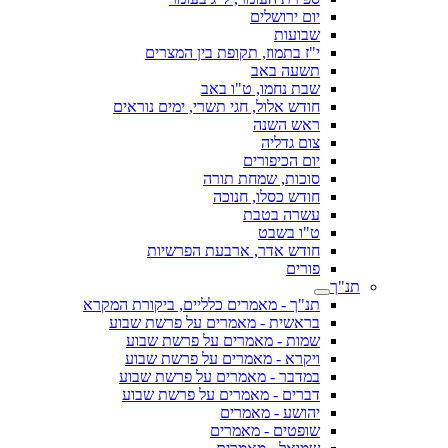
יום ירושלים
שבועות
י"ז בתמוז, תקופת בין המצרים
תשעה באב
שבת נחמו, ט"ו באב
חודש אלול, חגי תשרי, ימים נוראים
ראש השנה
צום גדליה
יום הכיפורים
סוכות, שמחת תורה
חודש כסלו, חנוכה
עשרה בטבת
ט"ו בשבט
חודש אדר, ארבעת הפרשיות
פורים
תנ"ך
תנ"ך - מאמרים כלליים, ביקורת המקרא
בראשית - מאמרים על פרשת שבוע
שמות - מאמרים על פרשת שבוע
ויקרא - מאמרים על פרשת שבוע
במדבר - מאמרים על פרשת שבוע
דברים - מאמרים על פרשת שבוע
יהושע - מאמרים
שופטים - מאמרים