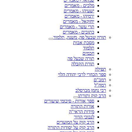
שמואל - מאמרים
מלכים - מאמרים
ישעיהו - מאמרים
ירמיהו - מאמרים
יחזקאל - מאמרים
תרי עשר - מאמרים
כתובים - מאמרים
תורה שבעל פה, משנה, תלמוד
מסכת אבות
תלמוד
חכמים
תורה שבעל פה
תורת הקבלה
תפילה
ספר הכוזרי לרבי יהודה הלוי
רמב"ם
רמח"ל
רבי נחמן מברסלב
הרב קוק ותורתו
ספר אורות - סיכומי שיעורים
אורות התורה
מידות הראי"ה
לנבוכי הדור
הרב קוק על המועדים
הרב קוק על יסודות התורה