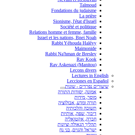
Talmoud
Fondations du judaisme
La prière
Sionisme, l'état d'Israël
Société et politique
Relations homme et femme, famille
Israel et les nations, Bnei Noah
Rabbi Yéhouda Halévy
Maimonide
Rabbi Na'hman de Breslev
Rav Kook
(Rav Askenazi (Manitou
Leçons divers
Lectures in English
Lecciones en Español
שיעורים נפרדים - שונות
אמונה, יסודות התורה
מוסר, מידות
תורה ומדע, אבולוציה
תשובה והלכותיה
דיבור, שפה, אותיות
חברה, אקטואליה
תהליך הגאולה וציונות
ישראל והגוים, בני נח