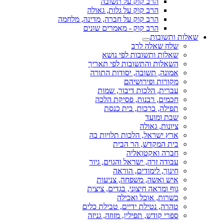
הרב קוק על תשובה
הרב קוק על גלות, גאולה
הרב קוק על חברה, מדינה, מלחמה
הרב קוק - מאמרים שונים
שאלות ותשובות
שלח שאלה לרב
שאלות ותשובות לפי נושא
השאלות והתשובות לפי תאריך
אמונה, תשובה, יסודות התורה
מקורות ופירושיהם
עברית, הלכות דיבור, שמות
חכמים, רבנות, פסיקת הלכה
תפילה, ברכות, בית כנסת
שבת ומועד
ציונות, גאולה
ארץ ישראל, הלכות תלויות בה
בית המקדש, הר הבית
חברה ואקטואליה
עבודה זרה, ישראל והגוים, גיור
חינוך, לימודים, הוראה
איש ואשה, משפחה, צניעות
גוף ומראה חיצוני, בגדים, ציצית
כשרות, אוכל ואכילה
טהרה, נטילת ידיים, טבילת כלים
ספרי קודש, תפילין, מזוזה, גניזה