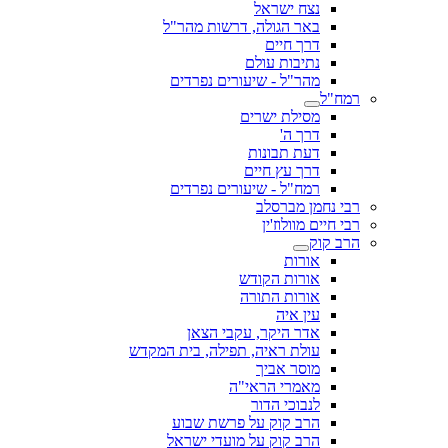
נצח ישראל
באר הגולה, דרשות מהר"ל
דרך חיים
נתיבות עולם
מהר"ל - שיעורים נפרדים
רמח"ל
מסילת ישרים
דרך ה'
דעת תבונות
דרך עץ חיים
רמח"ל - שיעורים נפרדים
רבי נחמן מברסלב
רבי חיים מוולוז'ין
הרב קוק
אורות
אורות הקודש
אורות התורה
עין איה
אדר היקר, עקבי הצאן
עולת ראיה, תפילה, בית המקדש
מוסר אביך
מאמרי הראי"ה
לנבוכי הדור
הרב קוק על פרשת שבוע
הרב קוק על מועדי ישראל