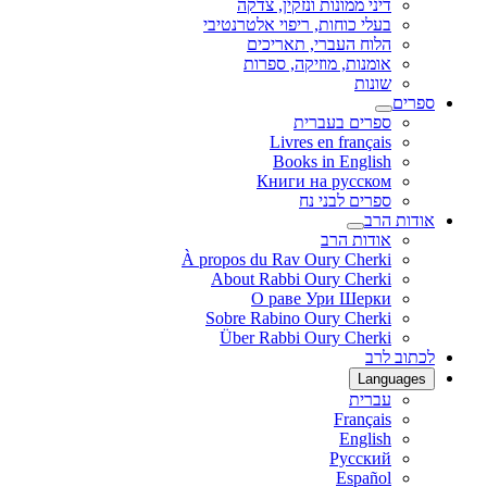
דיני ממונות ונזקין, צדקה
בעלי כוחות, ריפוי אלטרנטיבי
הלוח העברי, תאריכים
אומנות, מוזיקה, ספרות
שונות
ספרים
ספרים בעברית
Livres en français
Books in English
Книги на русском
ספרים לבני נח
אודות הרב
אודות הרב
À propos du Rav Oury Cherki
About Rabbi Oury Cherki
О раве Ури Шерки
Sobre Rabino Oury Cherki
Über Rabbi Oury Cherki
לכתוב לרב
Languages
עברית
Français
English
Русский
Español