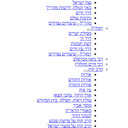
נצח ישראל
באר הגולה, דרשות מהר"ל
דרך חיים
נתיבות עולם
מהר"ל - שיעורים נפרדים
רמח"ל
מסילת ישרים
דרך ה'
דעת תבונות
דרך עץ חיים
רמח"ל - שיעורים נפרדים
רבי נחמן מברסלב
רבי חיים מוולוז'ין
הרב קוק
אורות
אורות הקודש
אורות התורה
עין איה
אדר היקר, עקבי הצאן
עולת ראיה, תפילה, בית המקדש
מוסר אביך
מאמרי הראי"ה
לנבוכי הדור
הרב קוק על פרשת שבוע
הרב קוק על מועדי ישראל