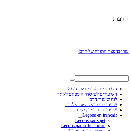
הודעות
עזרו בהפצת התורה של הרב!
השיעורים בעברית לפי נושא
השיעורים לפי סדר הוספתם לאתר
לוח שיעורי הרב
שיעור יומי בוואטסאפ וטלגרם
שיעורי הרב במכון מאיר
Leçons en français
Leçons par sujet
.Leçons par ordre chron
L'horaire des leçons