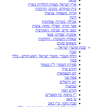
שואה
ארץ ישראל, מצוות התלויות בארץ
בית המקדש, כהנים, קורבנות
זוגיות, משפחה, צניעות
חינוך
אכילה, כשרות, צמחונות
ספר תורה, תפילין, מזוזה, ציצית
גשם, מיים, סביבה, גיאוגרפיה
אומנות, ספורט, פנאי
שאלות ותשובות - הקלטות
נושאים שונים
שבת ומועדי ישראל
שבת
הלוח העברי, מועדי ישראל, ראש חודש - כללי
פסח
ספירת העומר, ל"ג בעומר
חודש אייר
יום העצמאות
פסח שני
יום ירושלים
שבועות
חודש תמוז
י"ז בתמוז, בין המצרים
ט' באב
שבת נחמו, ט"ו באב