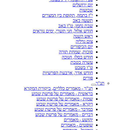
יום ירושלים
שבועות
י"ז בתמוז, תקופת בין המצרים
תשעה באב
שבת נחמו, ט"ו באב
חודש אלול, חגי תשרי, ימים נוראים
ראש השנה
צום גדליה
יום הכיפורים
סוכות, שמחת תורה
חודש כסלו, חנוכה
עשרה בטבת
ט"ו בשבט
חודש אדר, ארבעת הפרשיות
פורים
תנ"ך
תנ"ך - מאמרים כלליים, ביקורת המקרא
בראשית - מאמרים על פרשת שבוע
שמות - מאמרים על פרשת שבוע
ויקרא - מאמרים על פרשת שבוע
במדבר - מאמרים על פרשת שבוע
דברים - מאמרים על פרשת שבוע
יהושע - מאמרים
שופטים - מאמרים