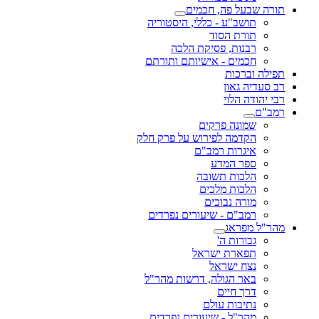
תורה שבעל פה, חכמים
תושב"ע - כללי, היסטוריה
תורת הסוד
רבנות, פסיקת הלכה
חכמים - אישיותם ותורתם
תפילה וברכות
רב סעדיה גאון
רבי יהודה הלוי
רמב"ם
שמונה פרקים
הקדמה לפירוש על פרק חלק
איגרות רמב"ם
ספר המדע
הלכות תשובה
הלכות מלכים
מורה נבוכים
רמב"ם - שיעורים נפרדים
מהר"ל מפראג
גבורות ה'
תפארת ישראל
נצח ישראל
באר הגולה, דרשות מהר"ל
דרך חיים
נתיבות עולם
מהר"ל - שיעורים נפרדים