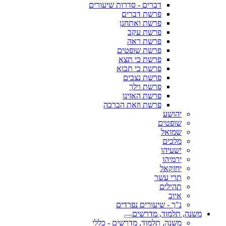
דברים - סדרות שיעורים
פרשת דברים
פרשת ואתחנן
פרשת עקב
פרשת ראה
פרשת שופטים
פרשת כי תצא
פרשת כי תבוא
פרשת נצבים
פרשת וילך
פרשת האזינו
פרשת וזאת הברכה
יהושע
שופטים
שמואל
מלכים
ישעיהו
ירמיהו
יחזקאל
תרי עשר
תהילים
איוב
נ"ך - שיעורים נפרדים
משנה, תלמוד, מדרשים
משנה, תלמוד, מדרשים - כללי