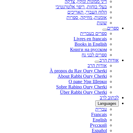
דיני ממונות ונזקין, צדקה
בעלי כוחות, ריפוי אלטרנטיבי
הלוח העברי, תאריכים
אומנות, מוזיקה, ספרות
שונות
ספרים
ספרים בעברית
Livres en français
Books in English
Книги на русском
ספרים לבני נח
אודות הרב
אודות הרב
À propos du Rav Oury Cherki
About Rabbi Oury Cherki
О раве Ури Шерки
Sobre Rabino Oury Cherki
Über Rabbi Oury Cherki
לכתוב לרב
Languages
עברית
Français
English
Русский
Español