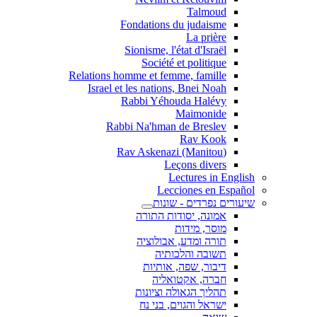
Talmoud
Fondations du judaisme
La prière
Sionisme, l'état d'Israël
Société et politique
Relations homme et femme, famille
Israel et les nations, Bnei Noah
Rabbi Yéhouda Halévy
Maimonide
Rabbi Na'hman de Breslev
Rav Kook
(Rav Askenazi (Manitou
Leçons divers
Lectures in English
Lecciones en Español
שיעורים נפרדים - שונות
אמונה, יסודות התורה
מוסר, מידות
תורה ומדע, אבולוציה
תשובה והלכותיה
דיבור, שפה, אותיות
חברה, אקטואליה
תהליך הגאולה וציונות
ישראל והגוים, בני נח