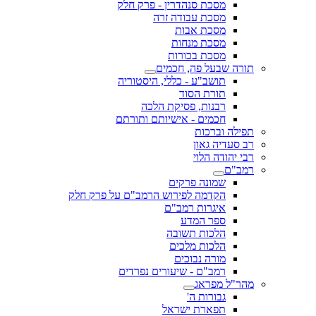
מסכת סנהדרין - פרק חלק
מסכת עבודה זרה
מסכת אבות
מסכת מנחות
מסכת בכורות
תורה שבעל פה, חכמים
תושב"ע - כללי, היסטוריה
תורת הסוד
רבנות, פסיקת הלכה
חכמים - אישיותם ותורתם
תפילה וברכות
רב סעדיה גאון
רבי יהודה הלוי
רמב"ם
שמונה פרקים
הקדמה לפירוש הרמב"ם על פרק חלק
איגרות רמב"ם
ספר המדע
הלכות תשובה
הלכות מלכים
מורה נבוכים
רמב"ם - שיעורים נפרדים
מהר"ל מפראג
גבורות ה'
תפארת ישראל