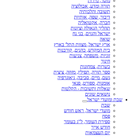
מוסר, מידות
תורה ומדע, אבולוציה
תשובה והלכותיה
דיבור, שפה, אותיות
חברה, אקטואליה
תהליך הגאולה וציונות
ישראל והגוים, בני נח
שואה
ארץ ישראל, מצוות התל' בארץ
בית המקדש, כהנים, קורבנות
זוגיות, משפחה, צניעות
חינוך
כשרות, צמחונות
ספר תורה, תפילין, מזוזה, ציצית
גשם, מיים, סביבה, גיאוגרפיה
אומנות, ספורט, פנאי
שאלות ותשובות - הקלטות
נושאים שונים
שבת ומועדי ישראל
שבת
מועדי ישראל, ראש חודש
פסח
ספירת העומר, ל"ג בעומר
חודש אייר
יום העצמאות