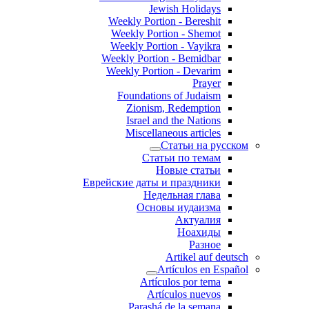
Jewish Holidays
Weekly Portion - Bereshit
Weekly Portion - Shemot
Weekly Portion - Vayikra
Weekly Portion - Bemidbar
Weekly Portion - Devarim
Prayer
Foundations of Judaism
Zionism, Redemption
Israel and the Nations
Miscellaneous articles
Статьи на русском
Статьи по темам
Новые статьи
Еврейские даты и праздники
Недельная глава
Основы иудаизма
Актуалия
Ноахиды
Разное
Artikel auf deutsch
Artículos en Español
Artículos por tema
Artículos nuevos
Parashá de la semana