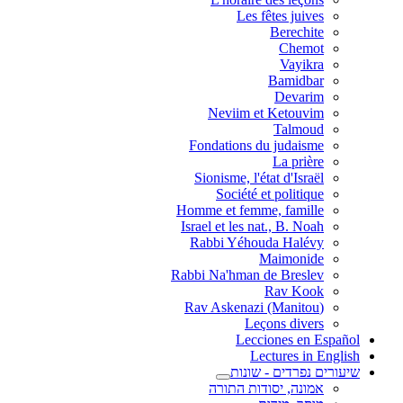
Les fêtes juives
Berechite
Chemot
Vayikra
Bamidbar
Devarim
Neviim et Ketouvim
Talmoud
Fondations du judaisme
La prière
Sionisme, l'état d'Israël
Société et politique
Homme et femme, famille
Israel et les nat., B. Noah
Rabbi Yéhouda Halévy
Maimonide
Rabbi Na'hman de Breslev
Rav Kook
(Rav Askenazi (Manitou
Leçons divers
Lecciones en Español
Lectures in English
שיעורים נפרדים - שונות
אמונה, יסודות התורה