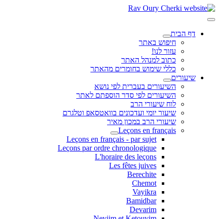
דף הבית
חיפוש באתר
עזור לנו!
כתוב למנהל האתר
כללי שימוש בחומרים מהאתר
שיעורים
השיעורים בעברית לפי נושא
השיעורים לפי סדר הוספתם לאתר
לוח שיעורי הרב
שיעור יומי ועדכונים בוואטסאפ וטלגרם
שיעורי הרב במכון מאיר
Leçons en français
Leçons en français - par sujet
Leçons par ordre chronologique
L'horaire des leçons
Les fêtes juives
Berechite
Chemot
Vayikra
Bamidbar
Devarim
Neviim et Ketouvim