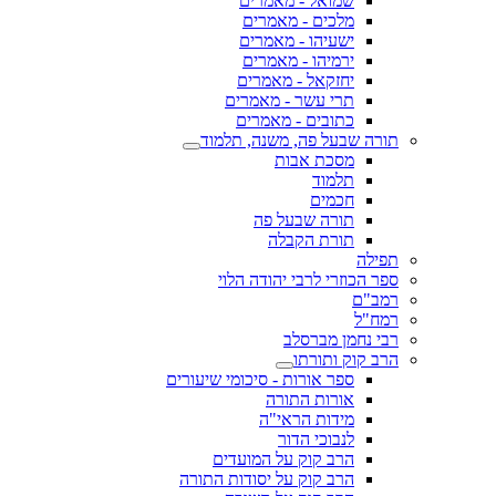
שמואל - מאמרים
מלכים - מאמרים
ישעיהו - מאמרים
ירמיהו - מאמרים
יחזקאל - מאמרים
תרי עשר - מאמרים
כתובים - מאמרים
תורה שבעל פה, משנה, תלמוד
מסכת אבות
תלמוד
חכמים
תורה שבעל פה
תורת הקבלה
תפילה
ספר הכוזרי לרבי יהודה הלוי
רמב"ם
רמח"ל
רבי נחמן מברסלב
הרב קוק ותורתו
ספר אורות - סיכומי שיעורים
אורות התורה
מידות הראי"ה
לנבוכי הדור
הרב קוק על המועדים
הרב קוק על יסודות התורה