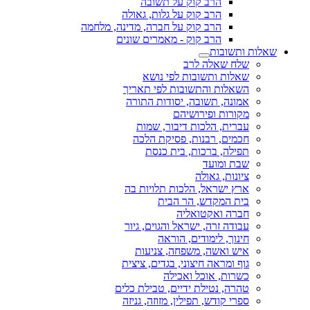
הרב קוק על תשובה
הרב קוק על גלות, גאולה
הרב קוק על חברה, מדינה, מלחמה
הרב קוק - מאמרים שונים
שאלות ותשובות
שלח שאלה לרב
שאלות ותשובות לפי נושא
השאלות והתשובות לפי תאריך
אמונה, תשובה, יסודות התורה
מקורות ופירושיהם
עברית, הלכות דיבור, שמות
חכמים, רבנות, פסיקת הלכה
תפילה, ברכות, בית כנסת
שבת ומועד
ציונות, גאולה
ארץ ישראל, הלכות תלויות בה
בית המקדש, הר הבית
חברה ואקטואליה
עבודה זרה, ישראל והגוים, גיור
חינוך, לימודים, הוראה
איש ואשה, משפחה, צניעות
גוף ומראה חיצוני, בגדים, ציצית
כשרות, אוכל ואכילה
טהרה, נטילת ידיים, טבילת כלים
ספרי קודש, תפילין, מזוזה, גניזה