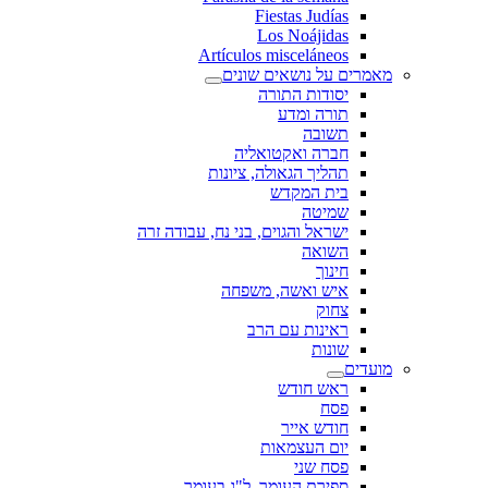
Fiestas Judías
Los Noájidas
Artículos misceláneos
מאמרים על נושאים שונים
יסודות התורה
תורה ומדע
תשובה
חברה ואקטואליה
תהליך הגאולה, ציונות
בית המקדש
שמיטה
ישראל והגוים, בני נח, עבודה זרה
השואה
חינוך
איש ואשה, משפחה
צחוק
ראינות עם הרב
שונות
מועדים
ראש חודש
פסח
חודש אייר
יום העצמאות
פסח שני
ספירת העומר, ל"ג בעומר