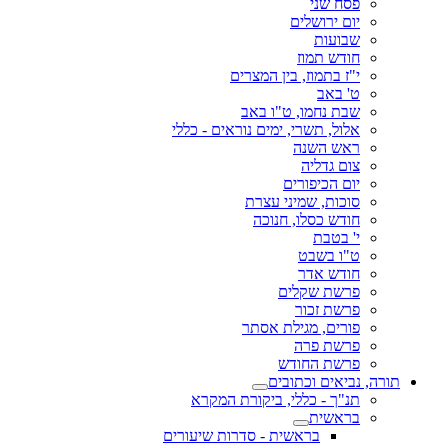
פסח שני
יום ירושלים
שבועות
חודש תמוז
י"ז בתמוז, בין המצרים
ט' באב
שבת נחמו, ט"ו באב
אלול, תשרי, ימים נוראים - כללי
ראש השנה
צום גדליה
יום הכיפורים
סוכות, שמיני עצרת
חודש כסלו, חנוכה
י' בטבת
ט"ו בשבט
חודש אדר
פרשת שקלים
פרשת זכור
פורים, מגילת אסתר
פרשת פרה
פרשת החודש
תורה, נביאים וכתובים
תנ"ך - כללי, ביקורת המקרא
בראשית
בראשית - סדרות שיעורים