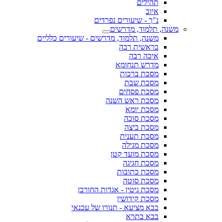
תהילים
איוב
נ"ך - שיעורים נפרדים
משנה, תלמוד, מדרשים
משנה, תלמוד, מדרשים - שיעורים כלליים
בראשית רבה
איכה רבה
מדרש תנחומא
מסכת ברכות
מסכת שבת
מסכת פסחים
מסכת ראש השנה
מסכת יומא
מסכת סוכה
מסכת ביצה
מסכת תענית
מסכת מגילה
מסכת מועד קטן
מסכת חגיגה
מסכת כתובות
מסכת סוטה
מסכת גיטין - אגדות החורבן
מסכת קידושין
בבא מציעא - תנורו של עכנאי
בבא בתרא