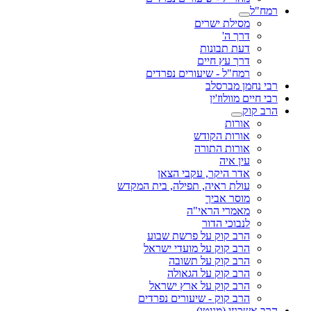
רמח"ל
מסילת ישרים
דרך ה'
דעת תבונות
דרך עץ חיים
רמח"ל - שיעורים נפרדים
רבי נחמן מברסלב
רבי חיים מוולוז'ין
הרב קוק
אורות
אורות הקודש
אורות התורה
עין איה
אדר היקר, עקבי הצאן
עולת ראיה, תפילה, בית המקדש
מוסר אביך
מאמרי הראי"ה
לנבוכי הדור
הרב קוק על פרשת שבוע
הרב קוק על מועדי ישראל
הרב קוק על תשובה
הרב קוק על הגאולה
הרב קוק על ארץ ישראל
הרב קוק - שיעורים נפרדים
הרב אשכנזי (מניטו)