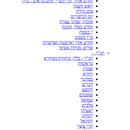
חודש אלול, חגי תשרי, ימים נוראים - כללי
ראש השנה
צום גדליה
יום הכיפורים
סוכות, שמיני עצרת
חודש כסלו, חנוכה
י' בטבת
ט"ו בשבט
חודש אדר וארבעת הפרשיות
פורים, מגילת אסתר
תנ"ך
תנ"ך - כללי, ביקורת המקרא
בראשית
שמות
ויקרא
במדבר
דברים
יהושע
שופטים
שמואל
מלכים
ישעיהו
ירמיהו
יחזקאל
תרי עשר