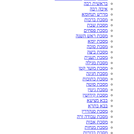
בראשית רבה
איכה רבה
מדרש תנחומא
מסכת ברכות
מסכת שבת
מסכת פסחים
מסכת ראש השנה
מסכת יומא
מסכת סוכה
מסכת ביצה
מסכת תענית
מסכת מגילה
מסכת מועד קטן
מסכת חגיגה
מסכת כתובות
מסכת סוטה
מסכת גיטין
מסכת קידושין
בבא מציעא
בבא בתרא
מסכת סנהדרין
מסכת עבודה זרה
מסכת אבות
מסכת מנחות
מסכת בכורות