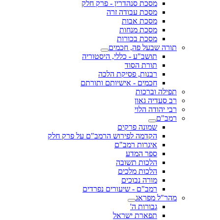
מסכת סנהדרין - פרק חלק
מסכת עבודה זרה
מסכת אבות
מסכת מנחות
מסכת בכורות
תורה שבעל פה, חכמים
תושב"ע - כללי, היסטוריה
תורת הסוד
רבנות, פסיקת הלכה
חכמים - אישיותם ותורתם
תפילה וברכות
רב סעדיה גאון
רבי יהודה הלוי
רמב"ם
שמונה פרקים
הקדמה לפירוש הרמב"ם על פרק חלק
איגרות רמב"ם
ספר המדע
הלכות תשובה
הלכות מלכים
מורה נבוכים
רמב"ם - שיעורים נפרדים
מהר"ל מפראג
גבורות ה'
תפארת ישראל