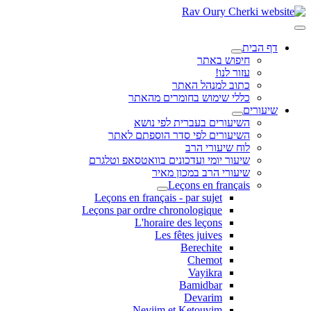
דף הבית
חיפוש באתר
עזור לנו!
כתוב למנהל האתר
כללי שימוש בחומרים מהאתר
שיעורים
השיעורים בעברית לפי נושא
השיעורים לפי סדר הוספתם לאתר
לוח שיעורי הרב
שיעור יומי ועדכונים בוואטסאפ וטלגרם
שיעורי הרב במכון מאיר
Leçons en français
Leçons en français - par sujet
Leçons par ordre chronologique
L'horaire des leçons
Les fêtes juives
Berechite
Chemot
Vayikra
Bamidbar
Devarim
Neviim et Ketouvim