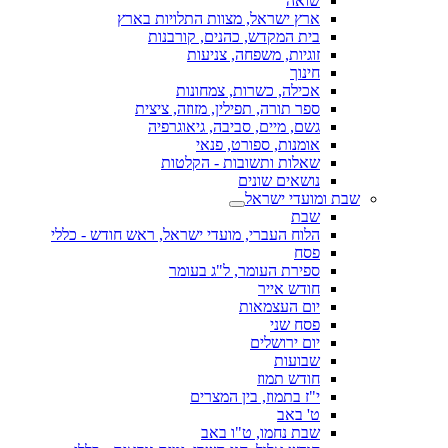
שואה
ארץ ישראל, מצוות התלויות בארץ
בית המקדש, כהנים, קורבנות
זוגיות, משפחה, צניעות
חינוך
אכילה, כשרות, צמחונות
ספר תורה, תפילין, מזוזה, ציצית
גשם, מיים, סביבה, גיאוגרפיה
אומנות, ספורט, פנאי
שאלות ותשובות - הקלטות
נושאים שונים
שבת ומועדי ישראל
שבת
הלוח העברי, מועדי ישראל, ראש חודש - כללי
פסח
ספירת העומר, ל"ג בעומר
חודש אייר
יום העצמאות
פסח שני
יום ירושלים
שבועות
חודש תמוז
י"ז בתמוז, בין המצרים
ט' באב
שבת נחמו, ט"ו באב