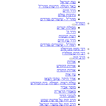
נצח ישראל
באר הגולה, דרשות מהר"ל
דרך חיים
נתיבות עולם
מהר"ל - שיעורים נפרדים
רמח"ל
מסילת ישרים
דרך ה'
דעת תבונות
דרך עץ חיים
רמח"ל - שיעורים נפרדים
רבי נחמן מברסלב
רבי חיים מוולוז'ין
הרב קוק
אורות
אורות הקודש
אורות התורה
עין איה
אדר היקר, עקבי הצאן
עולת ראיה, תפילה, בית המקדש
מוסר אביך
מאמרי הראי"ה
לנבוכי הדור
הרב קוק על פרשת שבוע
הרב קוק על מועדי ישראל