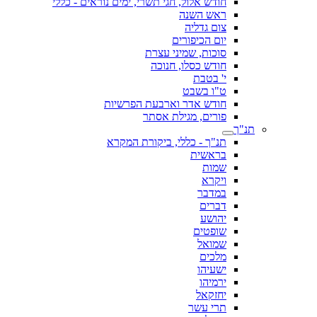
חודש אלול, חגי תשרי, ימים נוראים - כללי
ראש השנה
צום גדליה
יום הכיפורים
סוכות, שמיני עצרת
חודש כסלו, חנוכה
י' בטבת
ט"ו בשבט
חודש אדר וארבעת הפרשיות
פורים, מגילת אסתר
תנ"ך
תנ"ך - כללי, ביקורת המקרא
בראשית
שמות
ויקרא
במדבר
דברים
יהושע
שופטים
שמואל
מלכים
ישעיהו
ירמיהו
יחזקאל
תרי עשר