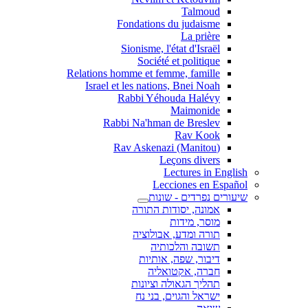
Talmoud
Fondations du judaisme
La prière
Sionisme, l'état d'Israël
Société et politique
Relations homme et femme, famille
Israel et les nations, Bnei Noah
Rabbi Yéhouda Halévy
Maimonide
Rabbi Na'hman de Breslev
Rav Kook
(Rav Askenazi (Manitou
Leçons divers
Lectures in English
Lecciones en Español
שיעורים נפרדים - שונות
אמונה, יסודות התורה
מוסר, מידות
תורה ומדע, אבולוציה
תשובה והלכותיה
דיבור, שפה, אותיות
חברה, אקטואליה
תהליך הגאולה וציונות
ישראל והגוים, בני נח