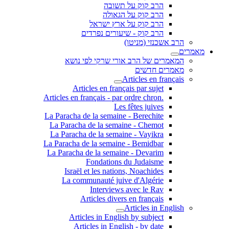
הרב קוק על תשובה
הרב קוק על הגאולה
הרב קוק על ארץ ישראל
הרב קוק - שיעורים נפרדים
הרב אשכנזי (מניטו)
מאמרים
המאמרים של הרב אורי שרקי לפי נושא
מאמרים חדשים
Articles en français
Articles en français par sujet
.Articles en français - par ordre chron
Les fêtes juives
La Paracha de la semaine - Berechite
La Paracha de la semaine - Chemot
La Paracha de la semaine - Vayikra
La Paracha de la semaine - Bemidbar
La Paracha de la semaine - Devarim
Fondations du Judaisme
Israël et les nations, Noachides
La communauté juive d'Algérie
Interviews avec le Rav
Articles divers en français
Articles in English
Articles in English by subject
Articles in English - by date