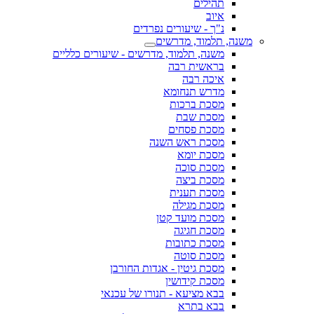
תהילים
איוב
נ"ך - שיעורים נפרדים
משנה, תלמוד, מדרשים
משנה, תלמוד, מדרשים - שיעורים כלליים
בראשית רבה
איכה רבה
מדרש תנחומא
מסכת ברכות
מסכת שבת
מסכת פסחים
מסכת ראש השנה
מסכת יומא
מסכת סוכה
מסכת ביצה
מסכת תענית
מסכת מגילה
מסכת מועד קטן
מסכת חגיגה
מסכת כתובות
מסכת סוטה
מסכת גיטין - אגדות החורבן
מסכת קידושין
בבא מציעא - תנורו של עכנאי
בבא בתרא