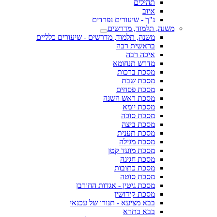
תהילים
איוב
נ"ך - שיעורים נפרדים
משנה, תלמוד, מדרשים
משנה, תלמוד, מדרשים - שיעורים כלליים
בראשית רבה
איכה רבה
מדרש תנחומא
מסכת ברכות
מסכת שבת
מסכת פסחים
מסכת ראש השנה
מסכת יומא
מסכת סוכה
מסכת ביצה
מסכת תענית
מסכת מגילה
מסכת מועד קטן
מסכת חגיגה
מסכת כתובות
מסכת סוטה
מסכת גיטין - אגדות החורבן
מסכת קידושין
בבא מציעא - תנורו של עכנאי
בבא בתרא