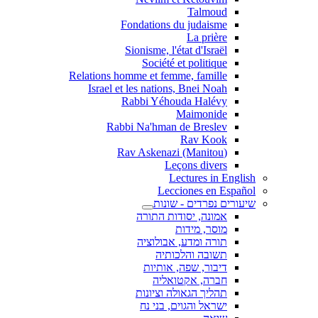
Talmoud
Fondations du judaisme
La prière
Sionisme, l'état d'Israël
Société et politique
Relations homme et femme, famille
Israel et les nations, Bnei Noah
Rabbi Yéhouda Halévy
Maimonide
Rabbi Na'hman de Breslev
Rav Kook
(Rav Askenazi (Manitou
Leçons divers
Lectures in English
Lecciones en Español
שיעורים נפרדים - שונות
אמונה, יסודות התורה
מוסר, מידות
תורה ומדע, אבולוציה
תשובה והלכותיה
דיבור, שפה, אותיות
חברה, אקטואליה
תהליך הגאולה וציונות
ישראל והגוים, בני נח