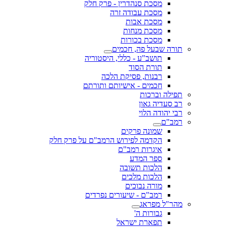
מסכת סנהדרין - פרק חלק
מסכת עבודה זרה
מסכת אבות
מסכת מנחות
מסכת בכורות
תורה שבעל פה, חכמים
תושב"ע - כללי, היסטוריה
תורת הסוד
רבנות, פסיקת הלכה
חכמים - אישיותם ותורתם
תפילה וברכות
רב סעדיה גאון
רבי יהודה הלוי
רמב"ם
שמונה פרקים
הקדמה לפירוש הרמב"ם על פרק חלק
איגרות רמב"ם
ספר המדע
הלכות תשובה
הלכות מלכים
מורה נבוכים
רמב"ם - שיעורים נפרדים
מהר"ל מפראג
גבורות ה'
תפארת ישראל