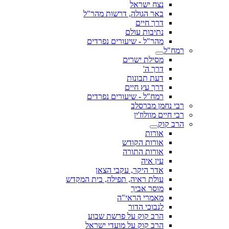
נצח ישראל
באר הגולה, דרשות מהר"ל
דרך חיים
נתיבות עולם
מהר"ל - שיעורים נפרדים
רמח"ל
מסילת ישרים
דרך ה'
דעת תבונות
דרך עץ חיים
רמח"ל - שיעורים נפרדים
רבי נחמן מברסלב
רבי חיים מוולוז'ין
הרב קוק
אורות
אורות הקודש
אורות התורה
עין איה
אדר היקר, עקבי הצאן
עולת ראיה, תפילה, בית המקדש
מוסר אביך
מאמרי הראי"ה
לנבוכי הדור
הרב קוק על פרשת שבוע
הרב קוק על מועדי ישראל