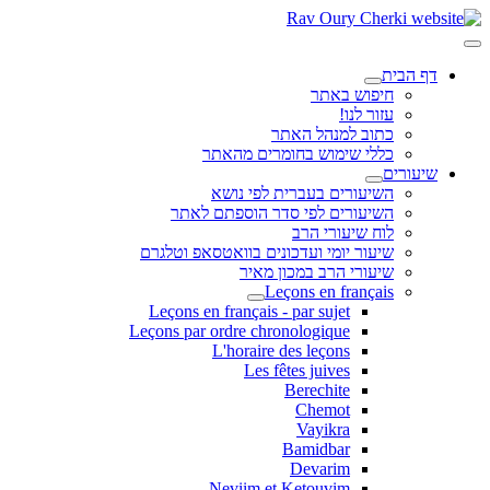
דף הבית
חיפוש באתר
עזור לנו!
כתוב למנהל האתר
כללי שימוש בחומרים מהאתר
שיעורים
השיעורים בעברית לפי נושא
השיעורים לפי סדר הוספתם לאתר
לוח שיעורי הרב
שיעור יומי ועדכונים בוואטסאפ וטלגרם
שיעורי הרב במכון מאיר
Leçons en français
Leçons en français - par sujet
Leçons par ordre chronologique
L'horaire des leçons
Les fêtes juives
Berechite
Chemot
Vayikra
Bamidbar
Devarim
Neviim et Ketouvim