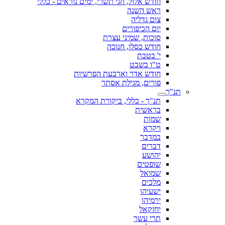
חודש אלול, חגי תשרי, ימים נוראים - כללי
ראש השנה
צום גדליה
יום הכיפורים
סוכות, שמיני עצרת
חודש כסלו, חנוכה
י' בטבת
ט"ו בשבט
חודש אדר וארבעת הפרשיות
פורים, מגילת אסתר
תנ"ך
תנ"ך - כללי, ביקורת המקרא
בראשית
שמות
ויקרא
במדבר
דברים
יהושע
שופטים
שמואל
מלכים
ישעיהו
ירמיהו
יחזקאל
תרי עשר