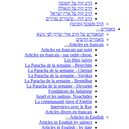
הרב קוק על תשובה
הרב קוק על הגאולה
הרב קוק על ארץ ישראל
הרב קוק - שיעורים נפרדים
הרב אשכנזי (מניטו)
מאמרים
המאמרים של הרב אורי שרקי לפי נושא
מאמרים חדשים
Articles en français
Articles en français par sujet
.Articles en français - par ordre chron
Les fêtes juives
La Paracha de la semaine - Berechite
La Paracha de la semaine - Chemot
La Paracha de la semaine - Vayikra
La Paracha de la semaine - Bemidbar
La Paracha de la semaine - Devarim
Fondations du Judaisme
Israël et les nations, Noachides
La communauté juive d'Algérie
Interviews avec le Rav
Articles divers en français
Articles in English
Articles in English by subject
Articles in English - by date