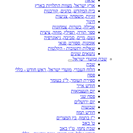
שואה
ארץ ישראל, מצוות התלויות בארץ
בית המקדש, כהנים, קורבנות
זוגיות, משפחה, צניעות
חינוך
אכילה, כשרות, צמחונות
ספר תורה, תפילין, מזוזה, ציצית
גשם, מיים, סביבה, גיאוגרפיה
אומנות, ספורט, פנאי
שאלות ותשובות - הקלטות
נושאים שונים
שבת ומועדי ישראל
שבת
הלוח העברי, מועדי ישראל, ראש חודש - כללי
פסח
ספירת העומר, ל"ג בעומר
חודש אייר
יום העצמאות
פסח שני
יום ירושלים
שבועות
חודש תמוז
י"ז בתמוז, בין המצרים
ט' באב
שבת נחמו, ט"ו באב