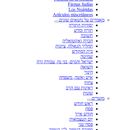
Fiestas Judías
Los Noájidas
Artículos misceláneos
מאמרים על נושאים שונים
יסודות התורה
תורה ומדע
תשובה
חברה ואקטואליה
תהליך הגאולה, ציונות
בית המקדש
שמיטה
ישראל והגוים, בני נח, עבודה זרה
השואה
חינוך
איש ואשה, משפחה
צחוק
ראינות עם הרב
שונות
מועדים
ראש חודש
פסח
חודש אייר
יום העצמאות
פסח שני
ספירת העומר, ל"ג בעומר