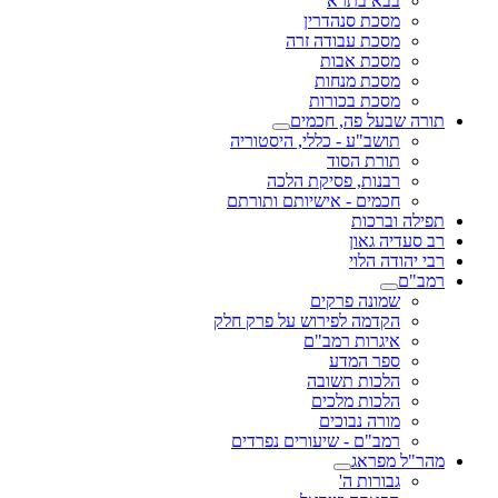
בבא בתרא
מסכת סנהדרין
מסכת עבודה זרה
מסכת אבות
מסכת מנחות
מסכת בכורות
תורה שבעל פה, חכמים
תושב"ע - כללי, היסטוריה
תורת הסוד
רבנות, פסיקת הלכה
חכמים - אישיותם ותורתם
תפילה וברכות
רב סעדיה גאון
רבי יהודה הלוי
רמב"ם
שמונה פרקים
הקדמה לפירוש על פרק חלק
איגרות רמב"ם
ספר המדע
הלכות תשובה
הלכות מלכים
מורה נבוכים
רמב"ם - שיעורים נפרדים
מהר"ל מפראג
גבורות ה'