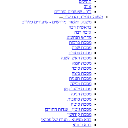
תהילים
איוב
נ"ך - שיעורים נפרדים
משנה, תלמוד, מדרשים
משנה, תלמוד, מדרשים - שיעורים כלליים
בראשית רבה
איכה רבה
מדרש תנחומא
מסכת ברכות
מסכת שבת
מסכת פסחים
מסכת ראש השנה
מסכת יומא
מסכת סוכה
מסכת ביצה
מסכת תענית
מסכת מגילה
מסכת מועד קטן
מסכת חגיגה
מסכת כתובות
מסכת סוטה
מסכת גיטין - אגדות החורבן
מסכת קידושין
בבא מציעא - תנורו של עכנאי
בבא בתרא