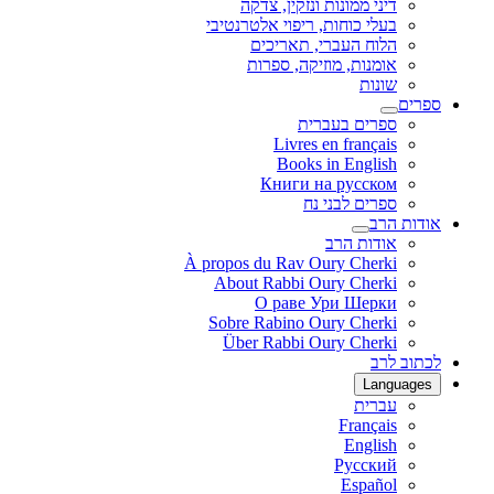
דיני ממונות ונזקין, צדקה
בעלי כוחות, ריפוי אלטרנטיבי
הלוח העברי, תאריכים
אומנות, מוזיקה, ספרות
שונות
ספרים
ספרים בעברית
Livres en français
Books in English
Книги на русском
ספרים לבני נח
אודות הרב
אודות הרב
À propos du Rav Oury Cherki
About Rabbi Oury Cherki
О раве Ури Шерки
Sobre Rabino Oury Cherki
Über Rabbi Oury Cherki
לכתוב לרב
Languages
עברית
Français
English
Русский
Español