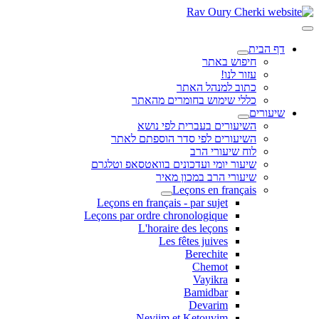
דף הבית
חיפוש באתר
עזור לנו!
כתוב למנהל האתר
כללי שימוש בחומרים מהאתר
שיעורים
השיעורים בעברית לפי נושא
השיעורים לפי סדר הוספתם לאתר
לוח שיעורי הרב
שיעור יומי ועדכונים בוואטסאפ וטלגרם
שיעורי הרב במכון מאיר
Leçons en français
Leçons en français - par sujet
Leçons par ordre chronologique
L'horaire des leçons
Les fêtes juives
Berechite
Chemot
Vayikra
Bamidbar
Devarim
Neviim et Ketouvim