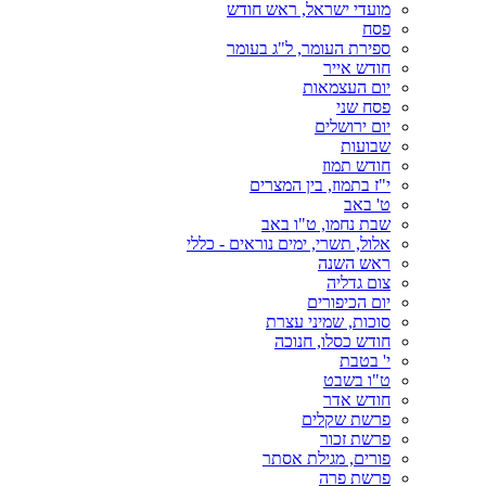
מועדי ישראל, ראש חודש
פסח
ספירת העומר, ל"ג בעומר
חודש אייר
יום העצמאות
פסח שני
יום ירושלים
שבועות
חודש תמוז
י"ז בתמוז, בין המצרים
ט' באב
שבת נחמו, ט"ו באב
אלול, תשרי, ימים נוראים - כללי
ראש השנה
צום גדליה
יום הכיפורים
סוכות, שמיני עצרת
חודש כסלו, חנוכה
י' בטבת
ט"ו בשבט
חודש אדר
פרשת שקלים
פרשת זכור
פורים, מגילת אסתר
פרשת פרה