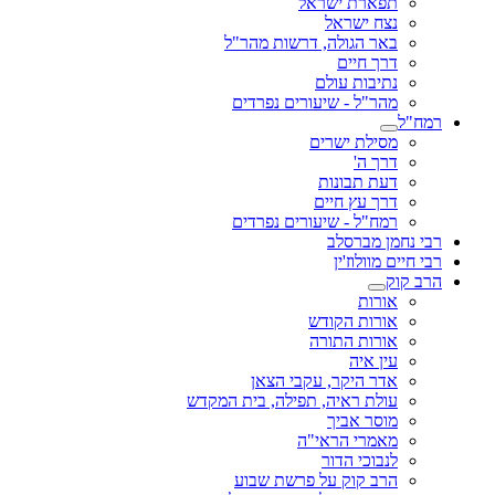
תפארת ישראל
נצח ישראל
באר הגולה, דרשות מהר"ל
דרך חיים
נתיבות עולם
מהר"ל - שיעורים נפרדים
רמח"ל
מסילת ישרים
דרך ה'
דעת תבונות
דרך עץ חיים
רמח"ל - שיעורים נפרדים
רבי נחמן מברסלב
רבי חיים מוולוז'ין
הרב קוק
אורות
אורות הקודש
אורות התורה
עין איה
אדר היקר, עקבי הצאן
עולת ראיה, תפילה, בית המקדש
מוסר אביך
מאמרי הראי"ה
לנבוכי הדור
הרב קוק על פרשת שבוע