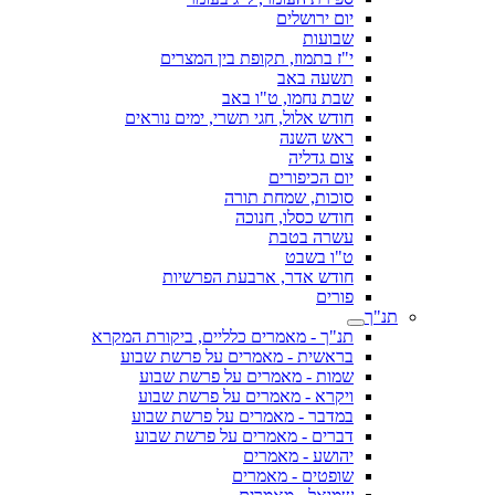
יום ירושלים
שבועות
י"ז בתמוז, תקופת בין המצרים
תשעה באב
שבת נחמו, ט"ו באב
חודש אלול, חגי תשרי, ימים נוראים
ראש השנה
צום גדליה
יום הכיפורים
סוכות, שמחת תורה
חודש כסלו, חנוכה
עשרה בטבת
ט"ו בשבט
חודש אדר, ארבעת הפרשיות
פורים
תנ"ך
תנ"ך - מאמרים כלליים, ביקורת המקרא
בראשית - מאמרים על פרשת שבוע
שמות - מאמרים על פרשת שבוע
ויקרא - מאמרים על פרשת שבוע
במדבר - מאמרים על פרשת שבוע
דברים - מאמרים על פרשת שבוע
יהושע - מאמרים
שופטים - מאמרים