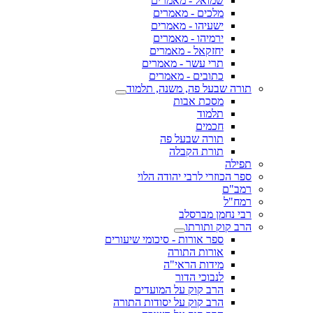
שמואל - מאמרים
מלכים - מאמרים
ישעיהו - מאמרים
ירמיהו - מאמרים
יחזקאל - מאמרים
תרי עשר - מאמרים
כתובים - מאמרים
תורה שבעל פה, משנה, תלמוד
מסכת אבות
תלמוד
חכמים
תורה שבעל פה
תורת הקבלה
תפילה
ספר הכוזרי לרבי יהודה הלוי
רמב"ם
רמח"ל
רבי נחמן מברסלב
הרב קוק ותורתו
ספר אורות - סיכומי שיעורים
אורות התורה
מידות הראי"ה
לנבוכי הדור
הרב קוק על המועדים
הרב קוק על יסודות התורה