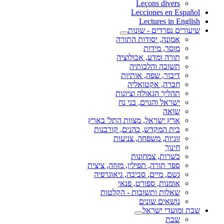
Leçons divers
Lecciones en Español
Lectures in English
שיעורים נפרדים - שונות
אמונה, יסודות התורה
מוסר, מידות
תורה ומדע, אבולוציה
תשובה והלכותיה
דיבור, שפה, אותיות
חברה, אקטואליה
תהליך הגאולה וציונות
ישראל והגוים, בני נח
שואה
ארץ ישראל, מצוות התל' בארץ
בית המקדש, כהנים, קורבנות
זוגיות, משפחה, צניעות
חינוך
כשרות, צמחונות
ספר תורה, תפילין, מזוזה, ציצית
גשם, מיים, סביבה, גיאוגרפיה
אומנות, ספורט, פנאי
שאלות ותשובות - הקלטות
נושאים שונים
שבת ומועדי ישראל
שבת