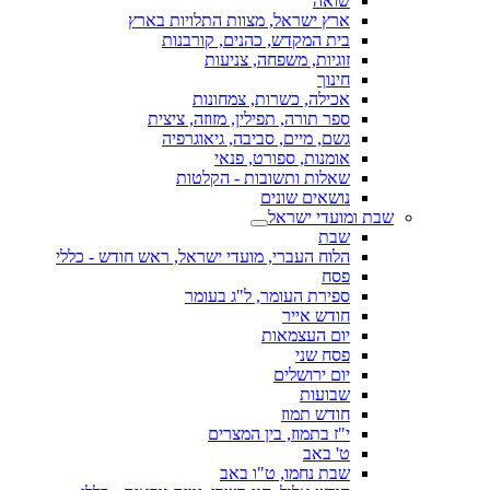
שואה
ארץ ישראל, מצוות התלויות בארץ
בית המקדש, כהנים, קורבנות
זוגיות, משפחה, צניעות
חינוך
אכילה, כשרות, צמחונות
ספר תורה, תפילין, מזוזה, ציצית
גשם, מיים, סביבה, גיאוגרפיה
אומנות, ספורט, פנאי
שאלות ותשובות - הקלטות
נושאים שונים
שבת ומועדי ישראל
שבת
הלוח העברי, מועדי ישראל, ראש חודש - כללי
פסח
ספירת העומר, ל"ג בעומר
חודש אייר
יום העצמאות
פסח שני
יום ירושלים
שבועות
חודש תמוז
י"ז בתמוז, בין המצרים
ט' באב
שבת נחמו, ט"ו באב