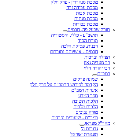
מסכת סנהדרין - פרק חלק
מסכת עבודה זרה
מסכת אבות
מסכת מנחות
מסכת בכורות
תורה שבעל פה, חכמים
תושב"ע - כללי, היסטוריה
תורת הסוד
רבנות, פסיקת הלכה
חכמים - אישיותם ותורתם
תפילה וברכות
רב סעדיה גאון
רבי יהודה הלוי
רמב"ם
שמונה פרקים
הקדמה לפירוש הרמב"ם על פרק חלק
איגרות רמב"ם
ספר המדע
הלכות תשובה
הלכות מלכים
מורה נבוכים
רמב"ם - שיעורים נפרדים
מהר"ל מפראג
גבורות ה'
תפארת ישראל