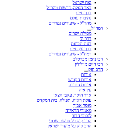
נצח ישראל
באר הגולה, דרשות מהר"ל
דרך חיים
נתיבות עולם
מהר"ל - שיעורים נפרדים
רמח"ל
מסילת ישרים
דרך ה'
דעת תבונות
דרך עץ חיים
רמח"ל - שיעורים נפרדים
רבי נחמן מברסלב
רבי חיים מוולוז'ין
הרב קוק
אורות
אורות הקודש
אורות התורה
עין איה
אדר היקר, עקבי הצאן
עולת ראיה, תפילה, בית המקדש
מוסר אביך
מאמרי הראי"ה
לנבוכי הדור
הרב קוק על פרשת שבוע
הרב קוק על מועדי ישראל