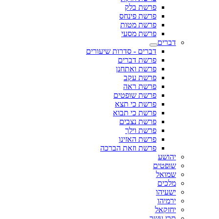
פרשת בלק
פרשת פינחס
פרשת מטות
פרשת מסעי
דברים
דברים - סדרות שיעורים
פרשת דברים
פרשת ואתחנן
פרשת עקב
פרשת ראה
פרשת שופטים
פרשת כי תצא
פרשת כי תבוא
פרשת נצבים
פרשת וילך
פרשת האזינו
פרשת וזאת הברכה
יהושע
שופטים
שמואל
מלכים
ישעיהו
ירמיהו
יחזקאל
תרי עשר