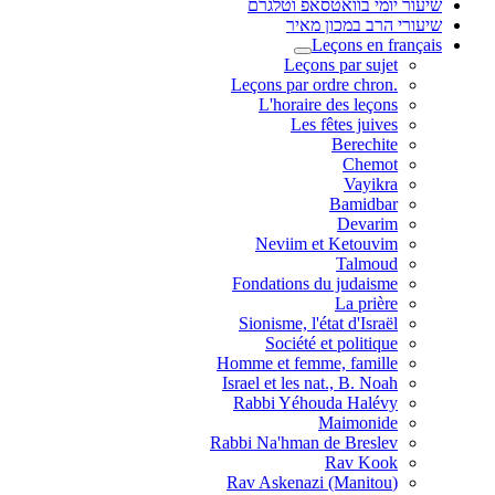
שיעור יומי בוואטסאפ וטלגרם
שיעורי הרב במכון מאיר
Leçons en français
Leçons par sujet
.Leçons par ordre chron
L'horaire des leçons
Les fêtes juives
Berechite
Chemot
Vayikra
Bamidbar
Devarim
Neviim et Ketouvim
Talmoud
Fondations du judaisme
La prière
Sionisme, l'état d'Israël
Société et politique
Homme et femme, famille
Israel et les nat., B. Noah
Rabbi Yéhouda Halévy
Maimonide
Rabbi Na'hman de Breslev
Rav Kook
(Rav Askenazi (Manitou