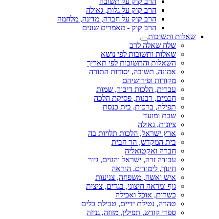
הרב קוק על תשובה
הרב קוק על גלות, גאולה
הרב קוק על חברה, מדינה, מלחמה
הרב קוק - מאמרים שונים
שאלות ותשובות
שלח שאלה לרב
שאלות ותשובות לפי נושא
השאלות והתשובות לפי תאריך
אמונה, תשובה, יסודות התורה
מקורות ופירושיהם
עברית, הלכות דיבור, שמות
חכמים, רבנות, פסיקת הלכה
תפילה, ברכות, בית כנסת
שבת ומועד
ציונות, גאולה
ארץ ישראל, הלכות תלויות בה
בית המקדש, הר הבית
חברה ואקטואליה
עבודה זרה, ישראל והגוים, גיור
חינוך, לימודים, הוראה
איש ואשה, משפחה, צניעות
גוף ומראה חיצוני, בגדים, ציצית
כשרות, אוכל ואכילה
טהרה, נטילת ידיים, טבילת כלים
ספרי קודש, תפילין, מזוזה, גניזה