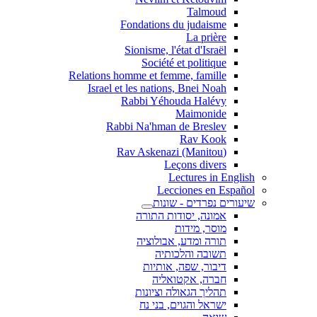
Talmoud
Fondations du judaisme
La prière
Sionisme, l'état d'Israël
Société et politique
Relations homme et femme, famille
Israel et les nations, Bnei Noah
Rabbi Yéhouda Halévy
Maimonide
Rabbi Na'hman de Breslev
Rav Kook
(Rav Askenazi (Manitou
Leçons divers
Lectures in English
Lecciones en Español
שיעורים נפרדים - שונות
אמונה, יסודות התורה
מוסר, מידות
תורה ומדע, אבולוציה
תשובה והלכותיה
דיבור, שפה, אותיות
חברה, אקטואליה
תהליך הגאולה וציונות
ישראל והגוים, בני נח