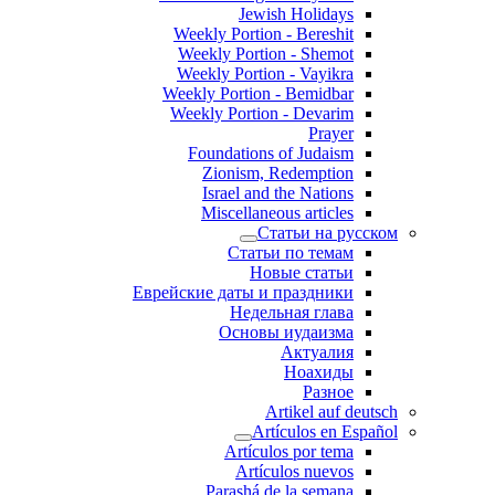
Jewish Holidays
Weekly Portion - Bereshit
Weekly Portion - Shemot
Weekly Portion - Vayikra
Weekly Portion - Bemidbar
Weekly Portion - Devarim
Prayer
Foundations of Judaism
Zionism, Redemption
Israel and the Nations
Miscellaneous articles
Статьи на русском
Статьи по темам
Новые статьи
Еврейские даты и праздники
Недельная глава
Основы иудаизма
Актуалия
Ноахиды
Разное
Artikel auf deutsch
Artículos en Español
Artículos por tema
Artículos nuevos
Parashá de la semana