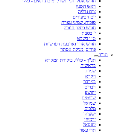
חודש אלול, חגי תשרי, ימים נוראים - כללי
ראש השנה
צום גדליה
יום הכיפורים
סוכות, שמיני עצרת
חודש כסלו, חנוכה
י' בטבת
ט"ו בשבט
חודש אדר וארבעת הפרשיות
פורים, מגילת אסתר
תנ"ך
תנ"ך - כללי, ביקורת המקרא
בראשית
שמות
ויקרא
במדבר
דברים
יהושע
שופטים
שמואל
מלכים
ישעיהו
ירמיהו
יחזקאל
תרי עשר