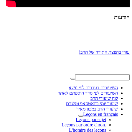
הודעות
עזרו בהפצת התורה של הרב!
השיעורים בעברית לפי נושא
השיעורים לפי סדר הוספתם לאתר
לוח שיעורי הרב
שיעור יומי בוואטסאפ וטלגרם
שיעורי הרב במכון מאיר
Leçons en français
Leçons par sujet
.Leçons par ordre chron
L'horaire des leçons