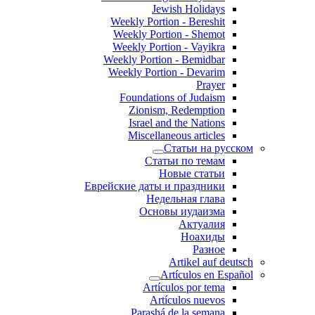
Jewish Holidays
Weekly Portion - Bereshit
Weekly Portion - Shemot
Weekly Portion - Vayikra
Weekly Portion - Bemidbar
Weekly Portion - Devarim
Prayer
Foundations of Judaism
Zionism, Redemption
Israel and the Nations
Miscellaneous articles
Статьи на русском
Статьи по темам
Новые статьи
Еврейские даты и праздники
Недельная глава
Основы иудаизма
Актуалия
Ноахиды
Разное
Artikel auf deutsch
Artículos en Español
Artículos por tema
Artículos nuevos
Parashá de la semana