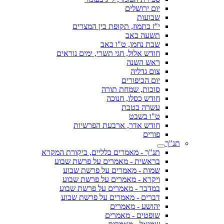
יום ירושלים
שבועות
י"ז בתמוז, תקופת בין המצרים
תשעה באב
שבת נחמו, ט"ו באב
חודש אלול, חגי תשרי, ימים נוראים
ראש השנה
צום גדליה
יום הכיפורים
סוכות, שמחת תורה
חודש כסלו, חנוכה
עשרה בטבת
ט"ו בשבט
חודש אדר, ארבעת הפרשיות
פורים
תנ"ך
תנ"ך - מאמרים כלליים, ביקורת המקרא
בראשית - מאמרים על פרשת שבוע
שמות - מאמרים על פרשת שבוע
ויקרא - מאמרים על פרשת שבוע
במדבר - מאמרים על פרשת שבוע
דברים - מאמרים על פרשת שבוע
יהושע - מאמרים
שופטים - מאמרים