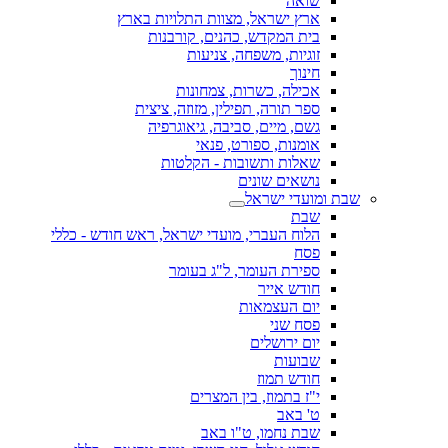
שואה
ארץ ישראל, מצוות התלויות בארץ
בית המקדש, כהנים, קורבנות
זוגיות, משפחה, צניעות
חינוך
אכילה, כשרות, צמחונות
ספר תורה, תפילין, מזוזה, ציצית
גשם, מיים, סביבה, גיאוגרפיה
אומנות, ספורט, פנאי
שאלות ותשובות - הקלטות
נושאים שונים
שבת ומועדי ישראל
שבת
הלוח העברי, מועדי ישראל, ראש חודש - כללי
פסח
ספירת העומר, ל"ג בעומר
חודש אייר
יום העצמאות
פסח שני
יום ירושלים
שבועות
חודש תמוז
י"ז בתמוז, בין המצרים
ט' באב
שבת נחמו, ט"ו באב