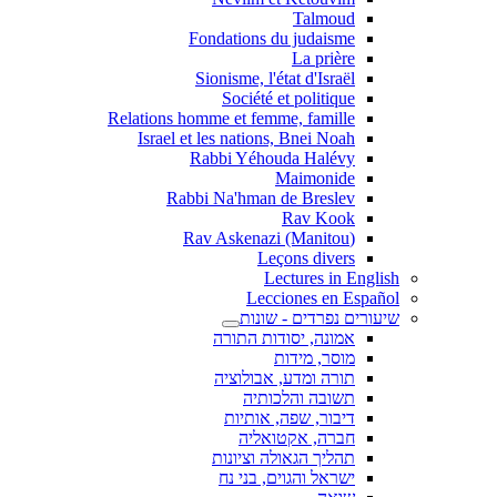
Talmoud
Fondations du judaisme
La prière
Sionisme, l'état d'Israël
Société et politique
Relations homme et femme, famille
Israel et les nations, Bnei Noah
Rabbi Yéhouda Halévy
Maimonide
Rabbi Na'hman de Breslev
Rav Kook
(Rav Askenazi (Manitou
Leçons divers
Lectures in English
Lecciones en Español
שיעורים נפרדים - שונות
אמונה, יסודות התורה
מוסר, מידות
תורה ומדע, אבולוציה
תשובה והלכותיה
דיבור, שפה, אותיות
חברה, אקטואליה
תהליך הגאולה וציונות
ישראל והגוים, בני נח