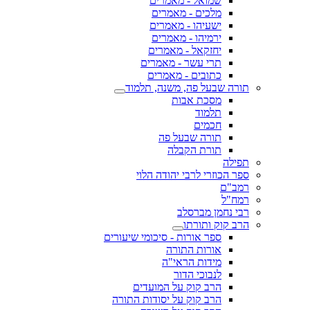
שמואל - מאמרים
מלכים - מאמרים
ישעיהו - מאמרים
ירמיהו - מאמרים
יחזקאל - מאמרים
תרי עשר - מאמרים
כתובים - מאמרים
תורה שבעל פה, משנה, תלמוד
מסכת אבות
תלמוד
חכמים
תורה שבעל פה
תורת הקבלה
תפילה
ספר הכוזרי לרבי יהודה הלוי
רמב"ם
רמח"ל
רבי נחמן מברסלב
הרב קוק ותורתו
ספר אורות - סיכומי שיעורים
אורות התורה
מידות הראי"ה
לנבוכי הדור
הרב קוק על המועדים
הרב קוק על יסודות התורה