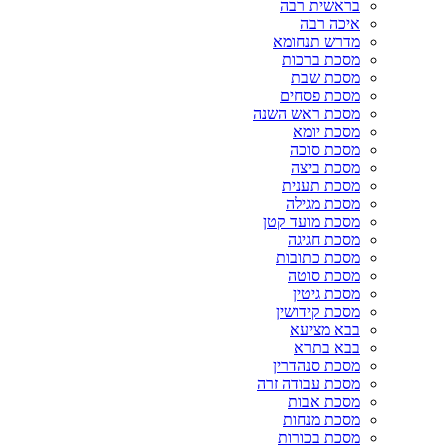
בראשית רבה
איכה רבה
מדרש תנחומא
מסכת ברכות
מסכת שבת
מסכת פסחים
מסכת ראש השנה
מסכת יומא
מסכת סוכה
מסכת ביצה
מסכת תענית
מסכת מגילה
מסכת מועד קטן
מסכת חגיגה
מסכת כתובות
מסכת סוטה
מסכת גיטין
מסכת קידושין
בבא מציעא
בבא בתרא
מסכת סנהדרין
מסכת עבודה זרה
מסכת אבות
מסכת מנחות
מסכת בכורות