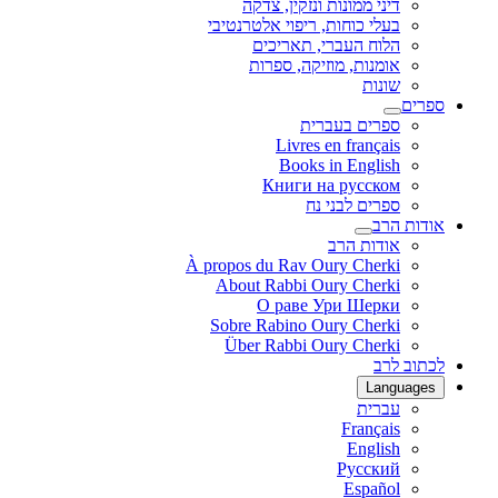
דיני ממונות ונזקין, צדקה
בעלי כוחות, ריפוי אלטרנטיבי
הלוח העברי, תאריכים
אומנות, מוזיקה, ספרות
שונות
ספרים
ספרים בעברית
Livres en français
Books in English
Книги на русском
ספרים לבני נח
אודות הרב
אודות הרב
À propos du Rav Oury Cherki
About Rabbi Oury Cherki
О раве Ури Шерки
Sobre Rabino Oury Cherki
Über Rabbi Oury Cherki
לכתוב לרב
Languages
עברית
Français
English
Русский
Español