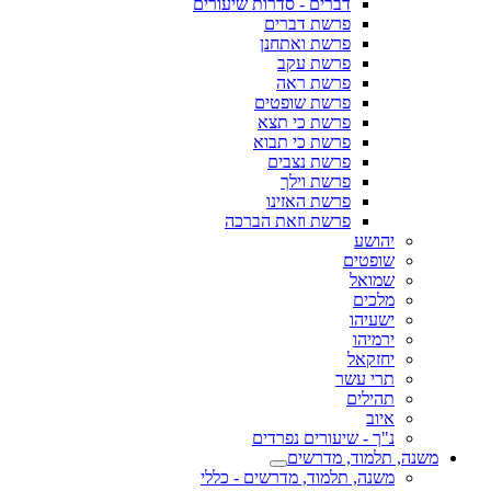
דברים - סדרות שיעורים
פרשת דברים
פרשת ואתחנן
פרשת עקב
פרשת ראה
פרשת שופטים
פרשת כי תצא
פרשת כי תבוא
פרשת נצבים
פרשת וילך
פרשת האזינו
פרשת וזאת הברכה
יהושע
שופטים
שמואל
מלכים
ישעיהו
ירמיהו
יחזקאל
תרי עשר
תהילים
איוב
נ"ך - שיעורים נפרדים
משנה, תלמוד, מדרשים
משנה, תלמוד, מדרשים - כללי