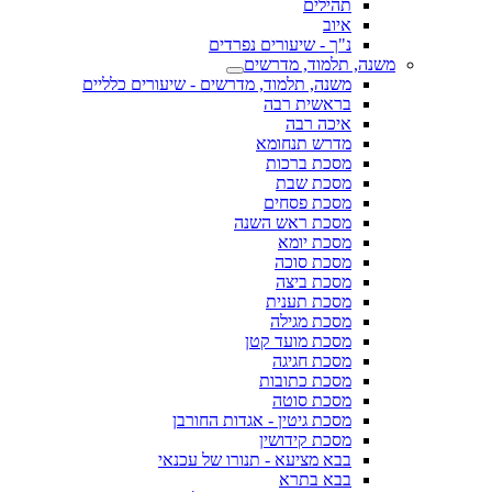
תהילים
איוב
נ"ך - שיעורים נפרדים
משנה, תלמוד, מדרשים
משנה, תלמוד, מדרשים - שיעורים כלליים
בראשית רבה
איכה רבה
מדרש תנחומא
מסכת ברכות
מסכת שבת
מסכת פסחים
מסכת ראש השנה
מסכת יומא
מסכת סוכה
מסכת ביצה
מסכת תענית
מסכת מגילה
מסכת מועד קטן
מסכת חגיגה
מסכת כתובות
מסכת סוטה
מסכת גיטין - אגדות החורבן
מסכת קידושין
בבא מציעא - תנורו של עכנאי
בבא בתרא