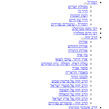
רמח"ל
מסילת ישרים
דרך ה'
דעת תבונות
דרך עץ חיים
רמח"ל - שיעורים נפרדים
רבי נחמן מברסלב
רבי חיים מוולוז'ין
הרב קוק
אורות
אורות הקודש
אורות התורה
עין איה
אדר היקר, עקבי הצאן
עולת ראיה, תפילה, בית המקדש
מוסר אביך
מאמרי הראי"ה
לנבוכי הדור
הרב קוק על פרשת שבוע
הרב קוק על מועדי ישראל
הרב קוק על תשובה
הרב קוק על הגאולה
הרב קוק על ארץ ישראל
הרב קוק - שיעורים נפרדים
הרב אשכנזי (מניטו)