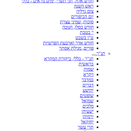
חודש אלול, חגי תשרי, ימים נוראים - כללי
ראש השנה
צום גדליה
יום הכיפורים
סוכות, שמיני עצרת
חודש כסלו, חנוכה
י' בטבת
ט"ו בשבט
חודש אדר וארבעת הפרשיות
פורים, מגילת אסתר
תנ"ך
תנ"ך - כללי, ביקורת המקרא
בראשית
שמות
ויקרא
במדבר
דברים
יהושע
שופטים
שמואל
מלכים
ישעיהו
ירמיהו
יחזקאל
תרי עשר