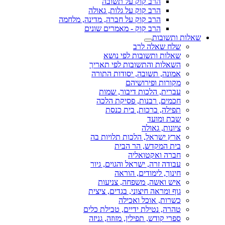
הרב קוק על תשובה
הרב קוק על גלות, גאולה
הרב קוק על חברה, מדינה, מלחמה
הרב קוק - מאמרים שונים
שאלות ותשובות
שלח שאלה לרב
שאלות ותשובות לפי נושא
השאלות והתשובות לפי תאריך
אמונה, תשובה, יסודות התורה
מקורות ופירושיהם
עברית, הלכות דיבור, שמות
חכמים, רבנות, פסיקת הלכה
תפילה, ברכות, בית כנסת
שבת ומועד
ציונות, גאולה
ארץ ישראל, הלכות תלויות בה
בית המקדש, הר הבית
חברה ואקטואליה
עבודה זרה, ישראל והגוים, גיור
חינוך, לימודים, הוראה
איש ואשה, משפחה, צניעות
גוף ומראה חיצוני, בגדים, ציצית
כשרות, אוכל ואכילה
טהרה, נטילת ידיים, טבילת כלים
ספרי קודש, תפילין, מזוזה, גניזה