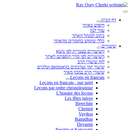
דף הבית
חיפוש באתר
עזור לנו!
כתוב למנהל האתר
כללי שימוש בחומרים מהאתר
שיעורים
השיעורים בעברית לפי נושא
השיעורים לפי סדר הוספתם לאתר
לוח שיעורי הרב
שיעור יומי ועדכונים בוואטסאפ וטלגרם
שיעורי הרב במכון מאיר
Leçons en français
Leçons en français - par sujet
Leçons par ordre chronologique
L'horaire des leçons
Les fêtes juives
Berechite
Chemot
Vayikra
Bamidbar
Devarim
Neviim et Ketouvim