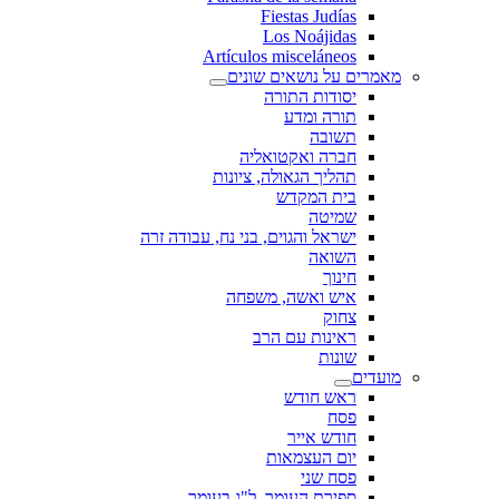
Fiestas Judías
Los Noájidas
Artículos misceláneos
מאמרים על נושאים שונים
יסודות התורה
תורה ומדע
תשובה
חברה ואקטואליה
תהליך הגאולה, ציונות
בית המקדש
שמיטה
ישראל והגוים, בני נח, עבודה זרה
השואה
חינוך
איש ואשה, משפחה
צחוק
ראינות עם הרב
שונות
מועדים
ראש חודש
פסח
חודש אייר
יום העצמאות
פסח שני
ספירת העומר, ל"ג בעומר