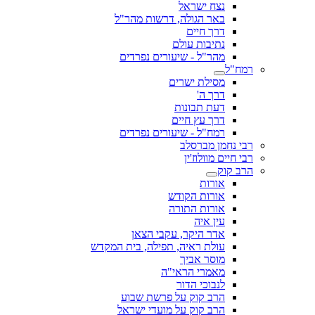
נצח ישראל
באר הגולה, דרשות מהר"ל
דרך חיים
נתיבות עולם
מהר"ל - שיעורים נפרדים
רמח"ל
מסילת ישרים
דרך ה'
דעת תבונות
דרך עץ חיים
רמח"ל - שיעורים נפרדים
רבי נחמן מברסלב
רבי חיים מוולוז'ין
הרב קוק
אורות
אורות הקודש
אורות התורה
עין איה
אדר היקר, עקבי הצאן
עולת ראיה, תפילה, בית המקדש
מוסר אביך
מאמרי הראי"ה
לנבוכי הדור
הרב קוק על פרשת שבוע
הרב קוק על מועדי ישראל