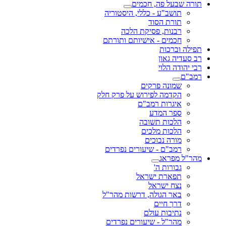
תורה שבעל פה, חכמים
תושב"ע - כללי, היסטוריה
תורת הסוד
רבנות, פסיקת הלכה
חכמים - אישיותם ותורתם
תפילה וברכות
רב סעדיה גאון
רבי יהודה הלוי
רמב"ם
שמונה פרקים
הקדמה לפירוש על פרק חלק
איגרות רמב"ם
ספר המדע
הלכות תשובה
הלכות מלכים
מורה נבוכים
רמב"ם - שיעורים נפרדים
מהר"ל מפראג
גבורות ה'
תפארת ישראל
נצח ישראל
באר הגולה, דרשות מהר"ל
דרך חיים
נתיבות עולם
מהר"ל - שיעורים נפרדים