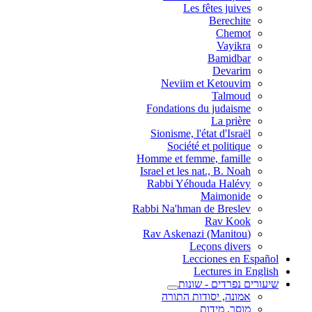
Les fêtes juives
Berechite
Chemot
Vayikra
Bamidbar
Devarim
Neviim et Ketouvim
Talmoud
Fondations du judaisme
La prière
Sionisme, l'état d'Israël
Société et politique
Homme et femme, famille
Israel et les nat., B. Noah
Rabbi Yéhouda Halévy
Maimonide
Rabbi Na'hman de Breslev
Rav Kook
(Rav Askenazi (Manitou
Leçons divers
Lecciones en Español
Lectures in English
שיעורים נפרדים - שונות
אמונה, יסודות התורה
מוסר, מידות