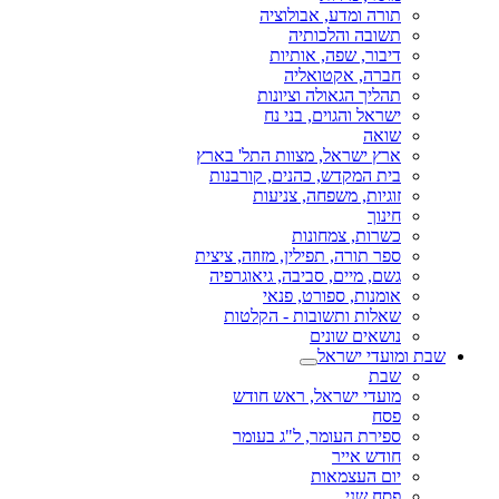
תורה ומדע, אבולוציה
תשובה והלכותיה
דיבור, שפה, אותיות
חברה, אקטואליה
תהליך הגאולה וציונות
ישראל והגוים, בני נח
שואה
ארץ ישראל, מצוות התל' בארץ
בית המקדש, כהנים, קורבנות
זוגיות, משפחה, צניעות
חינוך
כשרות, צמחונות
ספר תורה, תפילין, מזוזה, ציצית
גשם, מיים, סביבה, גיאוגרפיה
אומנות, ספורט, פנאי
שאלות ותשובות - הקלטות
נושאים שונים
שבת ומועדי ישראל
שבת
מועדי ישראל, ראש חודש
פסח
ספירת העומר, ל"ג בעומר
חודש אייר
יום העצמאות
פסח שני