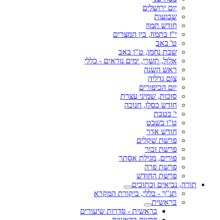
יום ירושלים
שבועות
חודש תמוז
י"ז בתמוז, בין המצרים
ט' באב
שבת נחמו, ט"ו באב
אלול, תשרי, ימים נוראים - כללי
ראש השנה
צום גדליה
יום הכיפורים
סוכות, שמיני עצרת
חודש כסלו, חנוכה
י' בטבת
ט"ו בשבט
חודש אדר
פרשת שקלים
פרשת זכור
פורים, מגילת אסתר
פרשת פרה
פרשת החודש
תורה, נביאים וכתובים
תנ"ך - כללי, ביקורת המקרא
בראשית
בראשית - סדרות שיעורים
פרשת בראשית