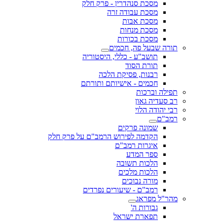
מסכת סנהדרין - פרק חלק
מסכת עבודה זרה
מסכת אבות
מסכת מנחות
מסכת בכורות
תורה שבעל פה, חכמים
תושב"ע - כללי, היסטוריה
תורת הסוד
רבנות, פסיקת הלכה
חכמים - אישיותם ותורתם
תפילה וברכות
רב סעדיה גאון
רבי יהודה הלוי
רמב"ם
שמונה פרקים
הקדמה לפירוש הרמב"ם על פרק חלק
איגרות רמב"ם
ספר המדע
הלכות תשובה
הלכות מלכים
מורה נבוכים
רמב"ם - שיעורים נפרדים
מהר"ל מפראג
גבורות ה'
תפארת ישראל