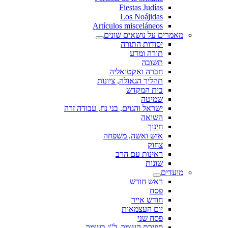
Fiestas Judías
Los Noájidas
Artículos misceláneos
מאמרים על נושאים שונים
יסודות התורה
תורה ומדע
תשובה
חברה ואקטואליה
תהליך הגאולה, ציונות
בית המקדש
שמיטה
ישראל והגוים, בני נח, עבודה זרה
השואה
חינוך
איש ואשה, משפחה
צחוק
ראינות עם הרב
שונות
מועדים
ראש חודש
פסח
חודש אייר
יום העצמאות
פסח שני
ספירת העומר, ל"ג בעומר