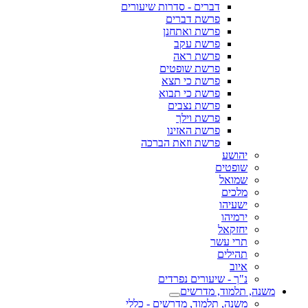
דברים - סדרות שיעורים
פרשת דברים
פרשת ואתחנן
פרשת עקב
פרשת ראה
פרשת שופטים
פרשת כי תצא
פרשת כי תבוא
פרשת נצבים
פרשת וילך
פרשת האזינו
פרשת וזאת הברכה
יהושע
שופטים
שמואל
מלכים
ישעיהו
ירמיהו
יחזקאל
תרי עשר
תהילים
איוב
נ"ך - שיעורים נפרדים
משנה, תלמוד, מדרשים
משנה, תלמוד, מדרשים - כללי