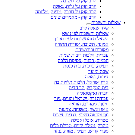
הרב קוק על תשובה
הרב קוק על גלות, גאולה
הרב קוק על חברה, מדינה, מלחמה
הרב קוק - מאמרים שונים
שאלות ותשובות
שלח שאלה לרב
שאלות ותשובות לפי נושא
השאלות והתשובות לפי תאריך
אמונה, תשובה, יסודות התורה
מקורות ופירושיהם
עברית, הלכות דיבור, שמות
חכמים, רבנות, פסיקת הלכה
תפילה, ברכות, בית כנסת
שבת ומועד
ציונות, גאולה
ארץ ישראל, הלכות תלויות בה
בית המקדש, הר הבית
חברה ואקטואליה
עבודה זרה, ישראל והגוים, גיור
חינוך, לימודים, הוראה
איש ואשה, משפחה, צניעות
גוף ומראה חיצוני, בגדים, ציצית
כשרות, אוכל ואכילה
טהרה, נטילת ידיים, טבילת כלים
ספרי קודש, תפילין, מזוזה, גניזה