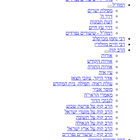
רמח"ל
מסילת ישרים
דרך ה'
דעת תבונות
דרך עץ חיים
רמח"ל - שיעורים נפרדים
רבי נחמן מברסלב
רבי חיים מוולוז'ין
הרב קוק
אורות
אורות הקודש
אורות התורה
עין איה
אדר היקר, עקבי הצאן
עולת ראיה, תפילה, בית המקדש
מוסר אביך
מאמרי הראי"ה
לנבוכי הדור
הרב קוק על פרשת שבוע
הרב קוק על מועדי ישראל
הרב קוק על תשובה
הרב קוק על הגאולה
הרב קוק על ארץ ישראל
הרב קוק - שיעורים נפרדים
הרב אשכנזי (מניטו)