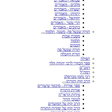
שמואל - מאמרים
מלכים - מאמרים
ישעיהו - מאמרים
ירמיהו - מאמרים
יחזקאל - מאמרים
תרי עשר - מאמרים
כתובים - מאמרים
תורה שבעל פה, משנה, תלמוד
מסכת אבות
תלמוד
חכמים
תורה שבעל פה
תורת הקבלה
תפילה
ספר הכוזרי לרבי יהודה הלוי
רמב"ם
רמח"ל
רבי נחמן מברסלב
הרב קוק ותורתו
ספר אורות - סיכומי שיעורים
אורות התורה
מידות הראי"ה
לנבוכי הדור
הרב קוק על המועדים
הרב קוק על יסודות התורה