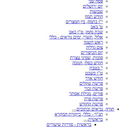
פסח שני
יום ירושלים
שבועות
חודש תמוז
י"ז בתמוז, בין המצרים
ט' באב
שבת נחמו, ט"ו באב
אלול, תשרי, ימים נוראים - כללי
ראש השנה
צום גדליה
יום הכיפורים
סוכות, שמיני עצרת
חודש כסלו, חנוכה
י' בטבת
ט"ו בשבט
חודש אדר
פרשת שקלים
פרשת זכור
פורים, מגילת אסתר
פרשת פרה
פרשת החודש
תורה, נביאים וכתובים
תנ"ך - כללי, ביקורת המקרא
בראשית
בראשית - סדרות שיעורים