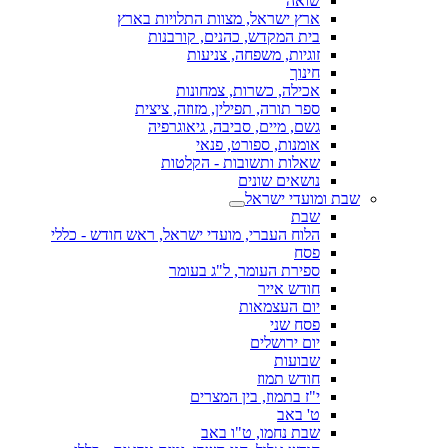
שואה
ארץ ישראל, מצוות התלויות בארץ
בית המקדש, כהנים, קורבנות
זוגיות, משפחה, צניעות
חינוך
אכילה, כשרות, צמחונות
ספר תורה, תפילין, מזוזה, ציצית
גשם, מיים, סביבה, גיאוגרפיה
אומנות, ספורט, פנאי
שאלות ותשובות - הקלטות
נושאים שונים
שבת ומועדי ישראל
שבת
הלוח העברי, מועדי ישראל, ראש חודש - כללי
פסח
ספירת העומר, ל"ג בעומר
חודש אייר
יום העצמאות
פסח שני
יום ירושלים
שבועות
חודש תמוז
י"ז בתמוז, בין המצרים
ט' באב
שבת נחמו, ט"ו באב