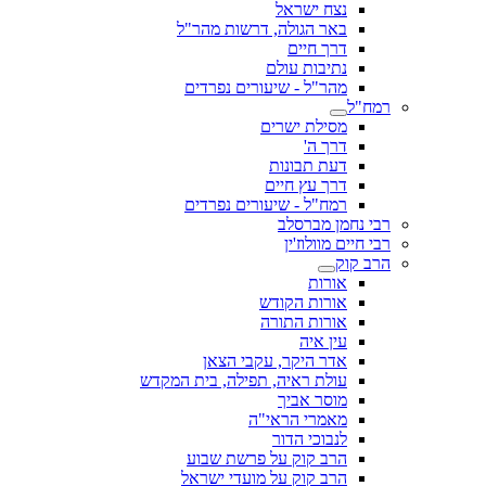
נצח ישראל
באר הגולה, דרשות מהר"ל
דרך חיים
נתיבות עולם
מהר"ל - שיעורים נפרדים
רמח"ל
מסילת ישרים
דרך ה'
דעת תבונות
דרך עץ חיים
רמח"ל - שיעורים נפרדים
רבי נחמן מברסלב
רבי חיים מוולוז'ין
הרב קוק
אורות
אורות הקודש
אורות התורה
עין איה
אדר היקר, עקבי הצאן
עולת ראיה, תפילה, בית המקדש
מוסר אביך
מאמרי הראי"ה
לנבוכי הדור
הרב קוק על פרשת שבוע
הרב קוק על מועדי ישראל