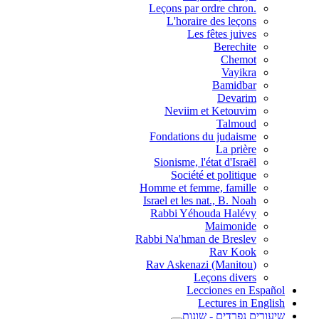
.Leçons par ordre chron
L'horaire des leçons
Les fêtes juives
Berechite
Chemot
Vayikra
Bamidbar
Devarim
Neviim et Ketouvim
Talmoud
Fondations du judaisme
La prière
Sionisme, l'état d'Israël
Société et politique
Homme et femme, famille
Israel et les nat., B. Noah
Rabbi Yéhouda Halévy
Maimonide
Rabbi Na'hman de Breslev
Rav Kook
(Rav Askenazi (Manitou
Leçons divers
Lecciones en Español
Lectures in English
שיעורים נפרדים - שונות