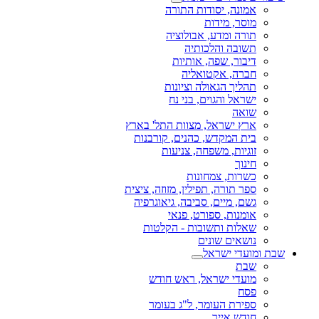
אמונה, יסודות התורה
מוסר, מידות
תורה ומדע, אבולוציה
תשובה והלכותיה
דיבור, שפה, אותיות
חברה, אקטואליה
תהליך הגאולה וציונות
ישראל והגוים, בני נח
שואה
ארץ ישראל, מצוות התל' בארץ
בית המקדש, כהנים, קורבנות
זוגיות, משפחה, צניעות
חינוך
כשרות, צמחונות
ספר תורה, תפילין, מזוזה, ציצית
גשם, מיים, סביבה, גיאוגרפיה
אומנות, ספורט, פנאי
שאלות ותשובות - הקלטות
נושאים שונים
שבת ומועדי ישראל
שבת
מועדי ישראל, ראש חודש
פסח
ספירת העומר, ל"ג בעומר
חודש אייר