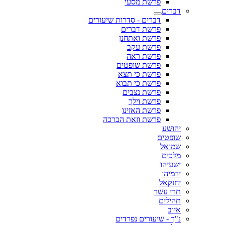
פרשת מסעי
דברים
דברים - סדרות שיעורים
פרשת דברים
פרשת ואתחנן
פרשת עקב
פרשת ראה
פרשת שופטים
פרשת כי תצא
פרשת כי תבוא
פרשת נצבים
פרשת וילך
פרשת האזינו
פרשת וזאת הברכה
יהושע
שופטים
שמואל
מלכים
ישעיהו
ירמיהו
יחזקאל
תרי עשר
תהילים
איוב
נ"ך - שיעורים נפרדים