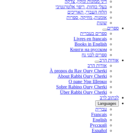
דיני ממונות ונזקין, צדקה
בעלי כוחות, ריפוי אלטרנטיבי
הלוח העברי, תאריכים
אומנות, מוזיקה, ספרות
שונות
ספרים
ספרים בעברית
Livres en français
Books in English
Книги на русском
ספרים לבני נח
אודות הרב
אודות הרב
À propos du Rav Oury Cherki
About Rabbi Oury Cherki
О раве Ури Шерки
Sobre Rabino Oury Cherki
Über Rabbi Oury Cherki
לכתוב לרב
Languages
עברית
Français
English
Русский
Español