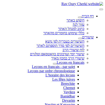
דף הבית
חיפוש באתר
עזור לנו!
כתוב למנהל האתר
כללי שימוש בחומרים מהאתר
שיעורים
השיעורים בעברית לפי נושא
השיעורים לפי סדר הוספתם לאתר
לוח שיעורי הרב
שיעור יומי ועדכונים בוואטסאפ וטלגרם
שיעורי הרב במכון מאיר
Leçons en français
Leçons en français - par sujet
Leçons par ordre chronologique
L'horaire des leçons
Les fêtes juives
Berechite
Chemot
Vayikra
Bamidbar
Devarim
Neviim et Ketouvim