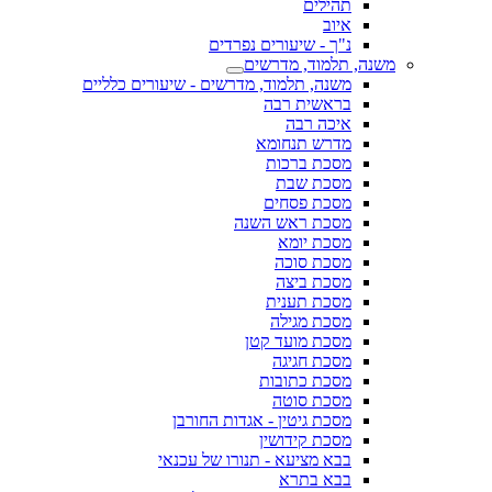
תהילים
איוב
נ"ך - שיעורים נפרדים
משנה, תלמוד, מדרשים
משנה, תלמוד, מדרשים - שיעורים כלליים
בראשית רבה
איכה רבה
מדרש תנחומא
מסכת ברכות
מסכת שבת
מסכת פסחים
מסכת ראש השנה
מסכת יומא
מסכת סוכה
מסכת ביצה
מסכת תענית
מסכת מגילה
מסכת מועד קטן
מסכת חגיגה
מסכת כתובות
מסכת סוטה
מסכת גיטין - אגדות החורבן
מסכת קידושין
בבא מציעא - תנורו של עכנאי
בבא בתרא