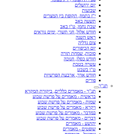
יום ירושלים
שבועות
י"ז בתמוז, תקופת בין המצרים
תשעה באב
שבת נחמו, ט"ו באב
חודש אלול, חגי תשרי, ימים נוראים
ראש השנה
צום גדליה
יום הכיפורים
סוכות, שמחת תורה
חודש כסלו, חנוכה
עשרה בטבת
ט"ו בשבט
חודש אדר, ארבעת הפרשיות
פורים
תנ"ך
תנ"ך - מאמרים כלליים, ביקורת המקרא
בראשית - מאמרים על פרשת שבוע
שמות - מאמרים על פרשת שבוע
ויקרא - מאמרים על פרשת שבוע
במדבר - מאמרים על פרשת שבוע
דברים - מאמרים על פרשת שבוע
יהושע - מאמרים
שופטים - מאמרים