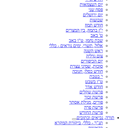
יום העצמאות
פסח שני
יום ירושלים
שבועות
חודש תמוז
י"ז בתמוז, בין המצרים
ט' באב
שבת נחמו, ט"ו באב
אלול, תשרי, ימים נוראים - כללי
ראש השנה
צום גדליה
יום הכיפורים
סוכות, שמיני עצרת
חודש כסלו, חנוכה
י' בטבת
ט"ו בשבט
חודש אדר
פרשת שקלים
פרשת זכור
פורים, מגילת אסתר
פרשת פרה
פרשת החודש
תורה, נביאים וכתובים
תנ"ך - כללי, ביקורת המקרא
בראשית