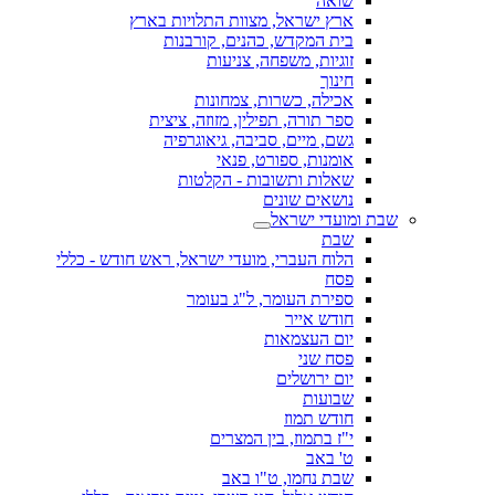
שואה
ארץ ישראל, מצוות התלויות בארץ
בית המקדש, כהנים, קורבנות
זוגיות, משפחה, צניעות
חינוך
אכילה, כשרות, צמחונות
ספר תורה, תפילין, מזוזה, ציצית
גשם, מיים, סביבה, גיאוגרפיה
אומנות, ספורט, פנאי
שאלות ותשובות - הקלטות
נושאים שונים
שבת ומועדי ישראל
שבת
הלוח העברי, מועדי ישראל, ראש חודש - כללי
פסח
ספירת העומר, ל"ג בעומר
חודש אייר
יום העצמאות
פסח שני
יום ירושלים
שבועות
חודש תמוז
י"ז בתמוז, בין המצרים
ט' באב
שבת נחמו, ט"ו באב