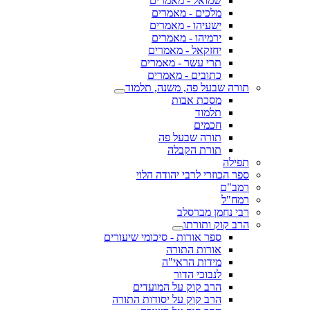
שמואל - מאמרים
מלכים - מאמרים
ישעיהו - מאמרים
ירמיהו - מאמרים
יחזקאל - מאמרים
תרי עשר - מאמרים
כתובים - מאמרים
תורה שבעל פה, משנה, תלמוד
מסכת אבות
תלמוד
חכמים
תורה שבעל פה
תורת הקבלה
תפילה
ספר הכוזרי לרבי יהודה הלוי
רמב"ם
רמח"ל
רבי נחמן מברסלב
הרב קוק ותורתו
ספר אורות - סיכומי שיעורים
אורות התורה
מידות הראי"ה
לנבוכי הדור
הרב קוק על המועדים
הרב קוק על יסודות התורה