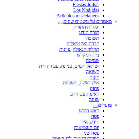
Fiestas Judías
Los Noájidas
Artículos misceláneos
מאמרים על נושאים שונים
יסודות התורה
תורה ומדע
תשובה
חברה ואקטואליה
תהליך הגאולה, ציונות
בית המקדש
שמיטה
ישראל והגוים, בני נח, עבודה זרה
השואה
חינוך
איש ואשה, משפחה
צחוק
ראינות עם הרב
שונות
מועדים
ראש חודש
פסח
חודש אייר
יום העצמאות
פסח שני
ספירת העומר, ל"ג בעומר