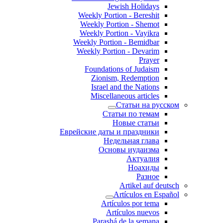
Jewish Holidays
Weekly Portion - Bereshit
Weekly Portion - Shemot
Weekly Portion - Vayikra
Weekly Portion - Bemidbar
Weekly Portion - Devarim
Prayer
Foundations of Judaism
Zionism, Redemption
Israel and the Nations
Miscellaneous articles
Статьи на русском
Статьи по темам
Новые статьи
Еврейские даты и праздники
Недельная глава
Основы иудаизма
Актуалия
Ноахиды
Разное
Artikel auf deutsch
Artículos en Español
Artículos por tema
Artículos nuevos
Parashá de la semana