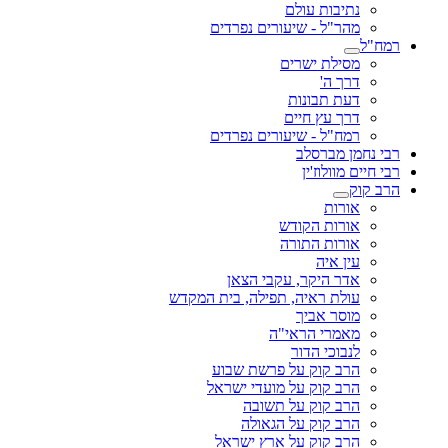
נתיבות עולם
מהר"ל - שיעורים נפרדים
רמח"ל
מסילת ישרים
דרך ה'
דעת תבונות
דרך עץ חיים
רמח"ל - שיעורים נפרדים
רבי נחמן מברסלב
רבי חיים מוולוז'ין
הרב קוק
אורות
אורות הקודש
אורות התורה
עין איה
אדר היקר, עקבי הצאן
עולת ראיה, תפילה, בית המקדש
מוסר אביך
מאמרי הראי"ה
לנבוכי הדור
הרב קוק על פרשת שבוע
הרב קוק על מועדי ישראל
הרב קוק על תשובה
הרב קוק על הגאולה
הרב קוק על ארץ ישראל