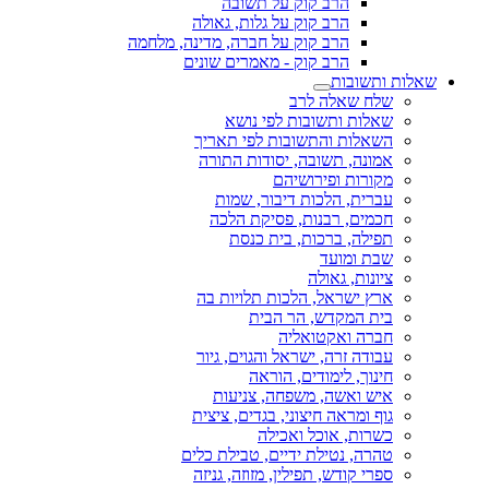
הרב קוק על תשובה
הרב קוק על גלות, גאולה
הרב קוק על חברה, מדינה, מלחמה
הרב קוק - מאמרים שונים
שאלות ותשובות
שלח שאלה לרב
שאלות ותשובות לפי נושא
השאלות והתשובות לפי תאריך
אמונה, תשובה, יסודות התורה
מקורות ופירושיהם
עברית, הלכות דיבור, שמות
חכמים, רבנות, פסיקת הלכה
תפילה, ברכות, בית כנסת
שבת ומועד
ציונות, גאולה
ארץ ישראל, הלכות תלויות בה
בית המקדש, הר הבית
חברה ואקטואליה
עבודה זרה, ישראל והגוים, גיור
חינוך, לימודים, הוראה
איש ואשה, משפחה, צניעות
גוף ומראה חיצוני, בגדים, ציצית
כשרות, אוכל ואכילה
טהרה, נטילת ידיים, טבילת כלים
ספרי קודש, תפילין, מזוזה, גניזה