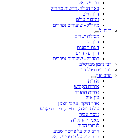
נצח ישראל
באר הגולה, דרשות מהר"ל
דרך חיים
נתיבות עולם
מהר"ל - שיעורים נפרדים
רמח"ל
מסילת ישרים
דרך ה'
דעת תבונות
דרך עץ חיים
רמח"ל - שיעורים נפרדים
רבי נחמן מברסלב
רבי חיים מוולוז'ין
הרב קוק
אורות
אורות הקודש
אורות התורה
עין איה
אדר היקר, עקבי הצאן
עולת ראיה, תפילה, בית המקדש
מוסר אביך
מאמרי הראי"ה
לנבוכי הדור
הרב קוק על פרשת שבוע
הרב קוק על מועדי ישראל