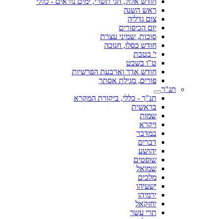
חודש אלול, חגי תשרי, ימים נוראים - כללי
ראש השנה
צום גדליה
יום הכיפורים
סוכות, שמיני עצרת
חודש כסלו, חנוכה
י' בטבת
ט"ו בשבט
חודש אדר וארבעת הפרשיות
פורים, מגילת אסתר
תנ"ך
תנ"ך - כללי, ביקורת המקרא
בראשית
שמות
ויקרא
במדבר
דברים
יהושע
שופטים
שמואל
מלכים
ישעיהו
ירמיהו
יחזקאל
תרי עשר