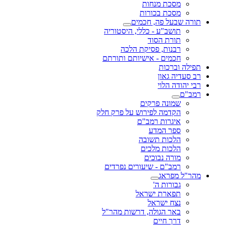
מסכת מנחות
מסכת בכורות
תורה שבעל פה, חכמים
תושב"ע - כללי, היסטוריה
תורת הסוד
רבנות, פסיקת הלכה
חכמים - אישיותם ותורתם
תפילה וברכות
רב סעדיה גאון
רבי יהודה הלוי
רמב"ם
שמונה פרקים
הקדמה לפירוש על פרק חלק
איגרות רמב"ם
ספר המדע
הלכות תשובה
הלכות מלכים
מורה נבוכים
רמב"ם - שיעורים נפרדים
מהר"ל מפראג
גבורות ה'
תפארת ישראל
נצח ישראל
באר הגולה, דרשות מהר"ל
דרך חיים