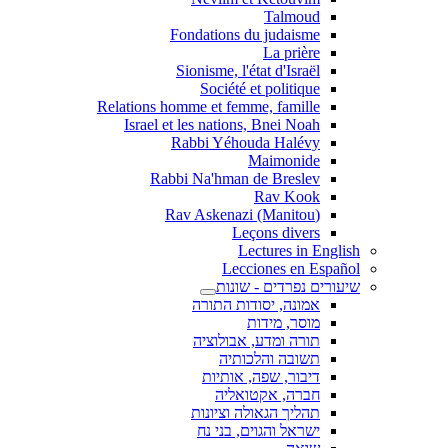
Talmoud
Fondations du judaisme
La prière
Sionisme, l'état d'Israël
Société et politique
Relations homme et femme, famille
Israel et les nations, Bnei Noah
Rabbi Yéhouda Halévy
Maimonide
Rabbi Na'hman de Breslev
Rav Kook
(Rav Askenazi (Manitou
Leçons divers
Lectures in English
Lecciones en Español
שיעורים נפרדים - שונות
אמונה, יסודות התורה
מוסר, מידות
תורה ומדע, אבולוציה
תשובה והלכותיה
דיבור, שפה, אותיות
חברה, אקטואליה
תהליך הגאולה וציונות
ישראל והגוים, בני נח