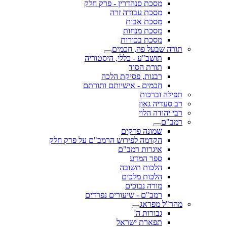
מסכת סנהדרין - פרק חלק
מסכת עבודה זרה
מסכת אבות
מסכת מנחות
מסכת בכורות
תורה שבעל פה, חכמים
תושב"ע - כללי, היסטוריה
תורת הסוד
רבנות, פסיקת הלכה
חכמים - אישיותם ותורתם
תפילה וברכות
רב סעדיה גאון
רבי יהודה הלוי
רמב"ם
שמונה פרקים
הקדמה לפירוש הרמב"ם על פרק חלק
איגרות רמב"ם
ספר המדע
הלכות תשובה
הלכות מלכים
מורה נבוכים
רמב"ם - שיעורים נפרדים
מהר"ל מפראג
גבורות ה'
תפארת ישראל