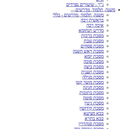
נ"ך - שיעורים נפרדים
משנה, תלמוד, מדרשים
משנה, תלמוד, מדרשים - כללי
בראשית רבה
איכה רבה
מדרש תנחומא
מסכת ברכות
מסכת שבת
מסכת פסחים
מסכת ראש השנה
מסכת יומא
מסכת סוכה
מסכת ביצה
מסכת תענית
מסכת מגילה
מסכת מועד קטן
מסכת חגיגה
מסכת כתובות
מסכת סוטה
מסכת גיטין
מסכת קידושין
בבא מציעא
בבא בתרא
מסכת סנהדרין
מסכת עבודה זרה