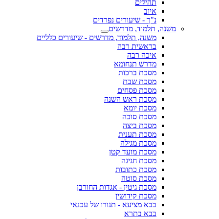
תהילים
איוב
נ"ך - שיעורים נפרדים
משנה, תלמוד, מדרשים
משנה, תלמוד, מדרשים - שיעורים כלליים
בראשית רבה
איכה רבה
מדרש תנחומא
מסכת ברכות
מסכת שבת
מסכת פסחים
מסכת ראש השנה
מסכת יומא
מסכת סוכה
מסכת ביצה
מסכת תענית
מסכת מגילה
מסכת מועד קטן
מסכת חגיגה
מסכת כתובות
מסכת סוטה
מסכת גיטין - אגדות החורבן
מסכת קידושין
בבא מציעא - תנורו של עכנאי
בבא בתרא