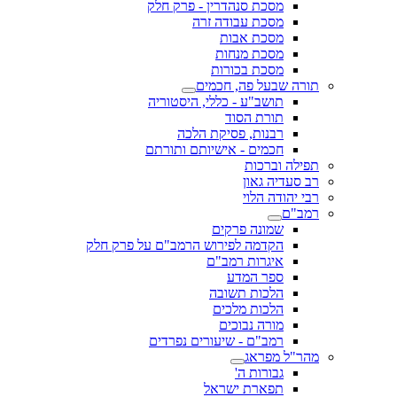
מסכת סנהדרין - פרק חלק
מסכת עבודה זרה
מסכת אבות
מסכת מנחות
מסכת בכורות
תורה שבעל פה, חכמים
תושב"ע - כללי, היסטוריה
תורת הסוד
רבנות, פסיקת הלכה
חכמים - אישיותם ותורתם
תפילה וברכות
רב סעדיה גאון
רבי יהודה הלוי
רמב"ם
שמונה פרקים
הקדמה לפירוש הרמב"ם על פרק חלק
איגרות רמב"ם
ספר המדע
הלכות תשובה
הלכות מלכים
מורה נבוכים
רמב"ם - שיעורים נפרדים
מהר"ל מפראג
גבורות ה'
תפארת ישראל