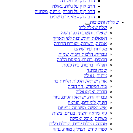
הרב קוק על תשובה
הרב קוק על גלות, גאולה
הרב קוק על חברה, מדינה, מלחמה
הרב קוק - מאמרים שונים
שאלות ותשובות
שלח שאלה לרב
שאלות ותשובות לפי נושא
השאלות והתשובות לפי תאריך
אמונה, תשובה, יסודות התורה
מקורות ופירושיהם
עברית, הלכות דיבור, שמות
חכמים, רבנות, פסיקת הלכה
תפילה, ברכות, בית כנסת
שבת ומועד
ציונות, גאולה
ארץ ישראל, הלכות תלויות בה
בית המקדש, הר הבית
חברה ואקטואליה
עבודה זרה, ישראל והגוים, גיור
חינוך, לימודים, הוראה
איש ואשה, משפחה, צניעות
גוף ומראה חיצוני, בגדים, ציצית
כשרות, אוכל ואכילה
טהרה, נטילת ידיים, טבילת כלים
ספרי קודש, תפילין, מזוזה, גניזה