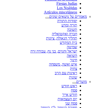
Fiestas Judías
Los Noájidas
Artículos misceláneos
מאמרים על נושאים שונים
יסודות התורה
תורה ומדע
תשובה
חברה ואקטואליה
תהליך הגאולה, ציונות
בית המקדש
שמיטה
ישראל והגוים, בני נח, עבודה זרה
השואה
חינוך
איש ואשה, משפחה
צחוק
ראינות עם הרב
שונות
מועדים
ראש חודש
פסח
חודש אייר
יום העצמאות
פסח שני
ספירת העומר, ל"ג בעומר