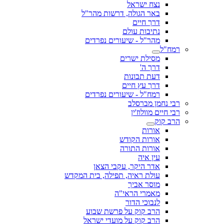
נצח ישראל
באר הגולה, דרשות מהר"ל
דרך חיים
נתיבות עולם
מהר"ל - שיעורים נפרדים
רמח"ל
מסילת ישרים
דרך ה'
דעת תבונות
דרך עץ חיים
רמח"ל - שיעורים נפרדים
רבי נחמן מברסלב
רבי חיים מוולוז'ין
הרב קוק
אורות
אורות הקודש
אורות התורה
עין איה
אדר היקר, עקבי הצאן
עולת ראיה, תפילה, בית המקדש
מוסר אביך
מאמרי הראי"ה
לנבוכי הדור
הרב קוק על פרשת שבוע
הרב קוק על מועדי ישראל