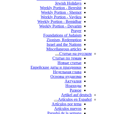
Jewish Holidays
Weekly Portion - Bereshit
Weekly Portion - Shemot
Weekly Portion - Vayikra
Weekly Portion - Bemidbar
Weekly Portion - Devarim
Prayer
Foundations of Judaism
Zionism, Redemption
Israel and the Nations
Miscellaneous articles
Статьи на русском
Статьи по темам
Новые статьи
Еврейские даты и праздники
Недельная глава
Основы иудаизма
Актуалия
Ноахиды
Разное
Artikel auf deutsch
Artículos en Español
Artículos por tema
Artículos nuevos
Parashá de la semana