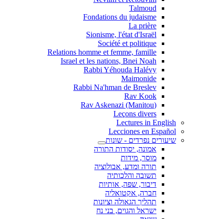
Talmoud
Fondations du judaisme
La prière
Sionisme, l'état d'Israël
Société et politique
Relations homme et femme, famille
Israel et les nations, Bnei Noah
Rabbi Yéhouda Halévy
Maimonide
Rabbi Na'hman de Breslev
Rav Kook
(Rav Askenazi (Manitou
Leçons divers
Lectures in English
Lecciones en Español
שיעורים נפרדים - שונות
אמונה, יסודות התורה
מוסר, מידות
תורה ומדע, אבולוציה
תשובה והלכותיה
דיבור, שפה, אותיות
חברה, אקטואליה
תהליך הגאולה וציונות
ישראל והגוים, בני נח