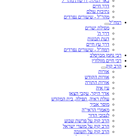
באר הגולה, דרשות מהר"ל
דרך חיים
נתיבות עולם
מהר"ל - שיעורים נפרדים
רמח"ל
מסילת ישרים
דרך ה'
דעת תבונות
דרך עץ חיים
רמח"ל - שיעורים נפרדים
רבי נחמן מברסלב
רבי חיים מוולוז'ין
הרב קוק
אורות
אורות הקודש
אורות התורה
עין איה
אדר היקר, עקבי הצאן
עולת ראיה, תפילה, בית המקדש
מוסר אביך
מאמרי הראי"ה
לנבוכי הדור
הרב קוק על פרשת שבוע
הרב קוק על מועדי ישראל
הרב קוק על תשובה