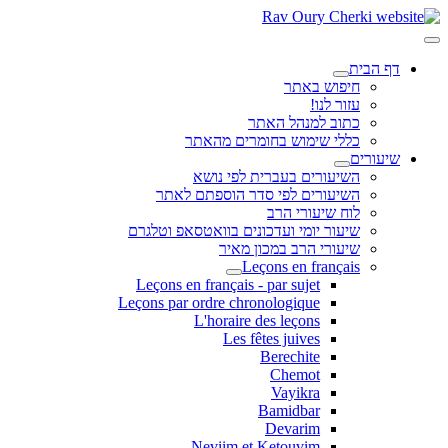
דף הבית
חיפוש באתר
עזור לנו!
כתוב למנהל האתר
כללי שימוש בחומרים מהאתר
שיעורים
השיעורים בעברית לפי נושא
השיעורים לפי סדר הוספתם לאתר
לוח שיעורי הרב
שיעור יומי ועדכונים בוואטסאפ וטלגרם
שיעורי הרב במכון מאיר
Leçons en français
Leçons en français - par sujet
Leçons par ordre chronologique
L'horaire des leçons
Les fêtes juives
Berechite
Chemot
Vayikra
Bamidbar
Devarim
Neviim et Ketouvim