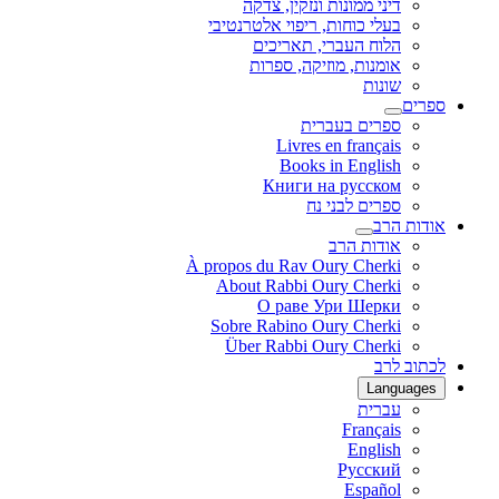
דיני ממונות ונזקין, צדקה
בעלי כוחות, ריפוי אלטרנטיבי
הלוח העברי, תאריכים
אומנות, מוזיקה, ספרות
שונות
ספרים
ספרים בעברית
Livres en français
Books in English
Книги на русском
ספרים לבני נח
אודות הרב
אודות הרב
À propos du Rav Oury Cherki
About Rabbi Oury Cherki
О раве Ури Шерки
Sobre Rabino Oury Cherki
Über Rabbi Oury Cherki
לכתוב לרב
Languages
עברית
Français
English
Русский
Español