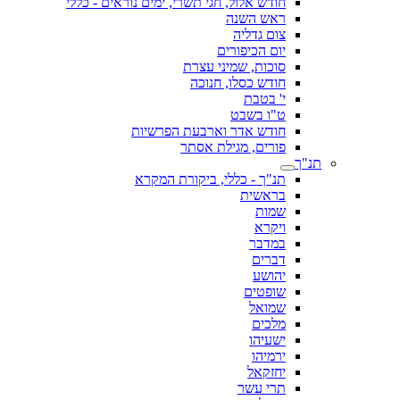
חודש אלול, חגי תשרי, ימים נוראים - כללי
ראש השנה
צום גדליה
יום הכיפורים
סוכות, שמיני עצרת
חודש כסלו, חנוכה
י' בטבת
ט"ו בשבט
חודש אדר וארבעת הפרשיות
פורים, מגילת אסתר
תנ"ך
תנ"ך - כללי, ביקורת המקרא
בראשית
שמות
ויקרא
במדבר
דברים
יהושע
שופטים
שמואל
מלכים
ישעיהו
ירמיהו
יחזקאל
תרי עשר