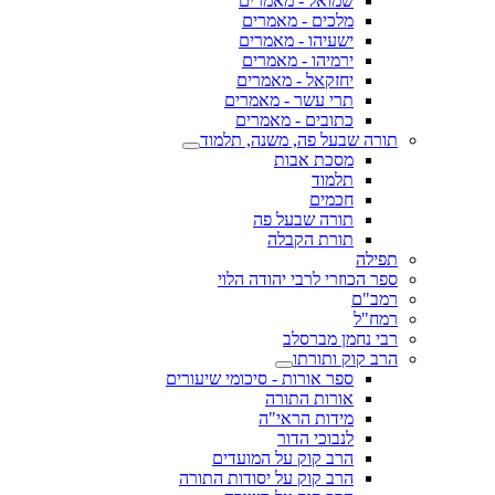
שמואל - מאמרים
מלכים - מאמרים
ישעיהו - מאמרים
ירמיהו - מאמרים
יחזקאל - מאמרים
תרי עשר - מאמרים
כתובים - מאמרים
תורה שבעל פה, משנה, תלמוד
מסכת אבות
תלמוד
חכמים
תורה שבעל פה
תורת הקבלה
תפילה
ספר הכוזרי לרבי יהודה הלוי
רמב"ם
רמח"ל
רבי נחמן מברסלב
הרב קוק ותורתו
ספר אורות - סיכומי שיעורים
אורות התורה
מידות הראי"ה
לנבוכי הדור
הרב קוק על המועדים
הרב קוק על יסודות התורה