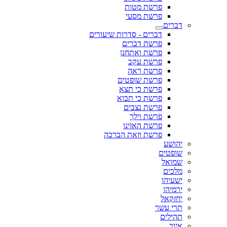
פרשת מטות
פרשת מסעי
דברים
דברים - סדרות שיעורים
פרשת דברים
פרשת ואתחנן
פרשת עקב
פרשת ראה
פרשת שופטים
פרשת כי תצא
פרשת כי תבוא
פרשת נצבים
פרשת וילך
פרשת האזינו
פרשת וזאת הברכה
יהושע
שופטים
שמואל
מלכים
ישעיהו
ירמיהו
יחזקאל
תרי עשר
תהילים
איוב