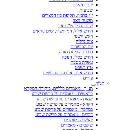
יום ירושלים
שבועות
י"ז בתמוז, תקופת בין המצרים
תשעה באב
שבת נחמו, ט"ו באב
חודש אלול, חגי תשרי, ימים נוראים
ראש השנה
צום גדליה
יום הכיפורים
סוכות, שמחת תורה
חודש כסלו, חנוכה
עשרה בטבת
ט"ו בשבט
חודש אדר, ארבעת הפרשיות
פורים
תנ"ך
תנ"ך - מאמרים כלליים, ביקורת המקרא
בראשית - מאמרים על פרשת שבוע
שמות - מאמרים על פרשת שבוע
ויקרא - מאמרים על פרשת שבוע
במדבר - מאמרים על פרשת שבוע
דברים - מאמרים על פרשת שבוע
יהושע - מאמרים
שופטים - מאמרים