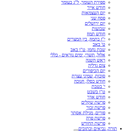
ספירת העומר, ל"ג בעומר
חודש אייר
יום העצמאות
פסח שני
יום ירושלים
שבועות
חודש תמוז
י"ז בתמוז, בין המצרים
ט' באב
שבת נחמו, ט"ו באב
אלול, תשרי, ימים נוראים - כללי
ראש השנה
צום גדליה
יום הכיפורים
סוכות, שמיני עצרת
חודש כסלו, חנוכה
י' בטבת
ט"ו בשבט
חודש אדר
פרשת שקלים
פרשת זכור
פורים, מגילת אסתר
פרשת פרה
פרשת החודש
תורה, נביאים וכתובים