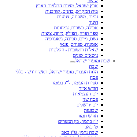
שואה
ארץ ישראל, מצוות התלויות בארץ
בית המקדש, כהנים, קורבנות
זוגיות, משפחה, צניעות
חינוך
אכילה, כשרות, צמחונות
ספר תורה, תפילין, מזוזה, ציצית
גשם, מיים, סביבה, גיאוגרפיה
אומנות, ספורט, פנאי
שאלות ותשובות - הקלטות
נושאים שונים
שבת ומועדי ישראל
שבת
הלוח העברי, מועדי ישראל, ראש חודש - כללי
פסח
ספירת העומר, ל"ג בעומר
חודש אייר
יום העצמאות
פסח שני
יום ירושלים
שבועות
חודש תמוז
י"ז בתמוז, בין המצרים
ט' באב
שבת נחמו, ט"ו באב