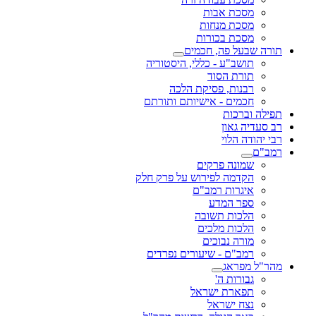
מסכת אבות
מסכת מנחות
מסכת בכורות
תורה שבעל פה, חכמים
תושב"ע - כללי, היסטוריה
תורת הסוד
רבנות, פסיקת הלכה
חכמים - אישיותם ותורתם
תפילה וברכות
רב סעדיה גאון
רבי יהודה הלוי
רמב"ם
שמונה פרקים
הקדמה לפירוש על פרק חלק
איגרות רמב"ם
ספר המדע
הלכות תשובה
הלכות מלכים
מורה נבוכים
רמב"ם - שיעורים נפרדים
מהר"ל מפראג
גבורות ה'
תפארת ישראל
נצח ישראל