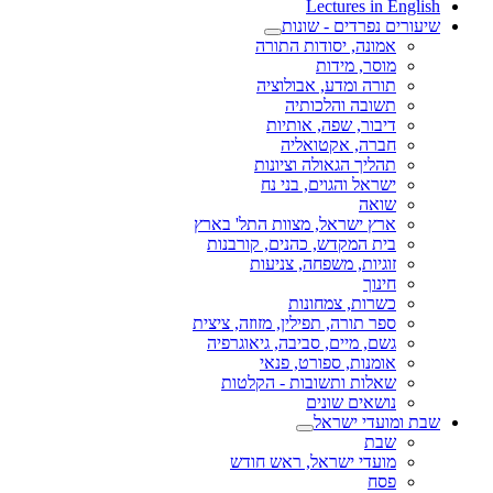
Lectures in English
שיעורים נפרדים - שונות
אמונה, יסודות התורה
מוסר, מידות
תורה ומדע, אבולוציה
תשובה והלכותיה
דיבור, שפה, אותיות
חברה, אקטואליה
תהליך הגאולה וציונות
ישראל והגוים, בני נח
שואה
ארץ ישראל, מצוות התל' בארץ
בית המקדש, כהנים, קורבנות
זוגיות, משפחה, צניעות
חינוך
כשרות, צמחונות
ספר תורה, תפילין, מזוזה, ציצית
גשם, מיים, סביבה, גיאוגרפיה
אומנות, ספורט, פנאי
שאלות ותשובות - הקלטות
נושאים שונים
שבת ומועדי ישראל
שבת
מועדי ישראל, ראש חודש
פסח