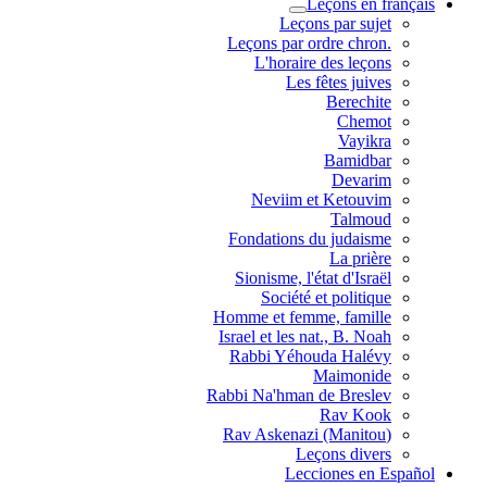
Leçons en français
Leçons par sujet
.Leçons par ordre chron
L'horaire des leçons
Les fêtes juives
Berechite
Chemot
Vayikra
Bamidbar
Devarim
Neviim et Ketouvim
Talmoud
Fondations du judaisme
La prière
Sionisme, l'état d'Israël
Société et politique
Homme et femme, famille
Israel et les nat., B. Noah
Rabbi Yéhouda Halévy
Maimonide
Rabbi Na'hman de Breslev
Rav Kook
(Rav Askenazi (Manitou
Leçons divers
Lecciones en Español