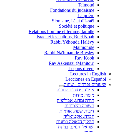
Talmoud
Fondations du judaisme
La prière
Sionisme, l'état d'Israël
Société et politique
Relations homme et femme, famille
Israel et les nations, Bnei Noah
Rabbi Yéhouda Halévy
Maimonide
Rabbi Na'hman de Breslev
Rav Kook
(Rav Askenazi (Manitou
Leçons divers
Lectures in English
Lecciones en Español
שיעורים נפרדים - שונות
אמונה, יסודות התורה
מוסר, מידות
תורה ומדע, אבולוציה
תשובה והלכותיה
דיבור, שפה, אותיות
חברה, אקטואליה
תהליך הגאולה וציונות
ישראל והגוים, בני נח