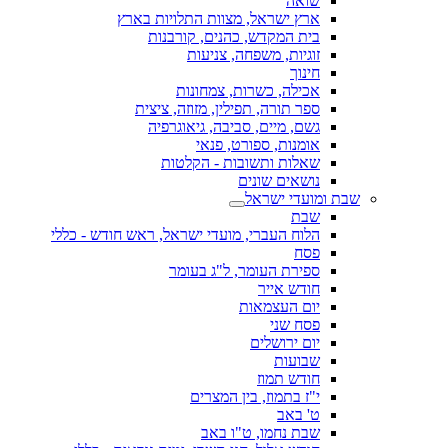
שואה
ארץ ישראל, מצוות התלויות בארץ
בית המקדש, כהנים, קורבנות
זוגיות, משפחה, צניעות
חינוך
אכילה, כשרות, צמחונות
ספר תורה, תפילין, מזוזה, ציצית
גשם, מיים, סביבה, גיאוגרפיה
אומנות, ספורט, פנאי
שאלות ותשובות - הקלטות
נושאים שונים
שבת ומועדי ישראל
שבת
הלוח העברי, מועדי ישראל, ראש חודש - כללי
פסח
ספירת העומר, ל"ג בעומר
חודש אייר
יום העצמאות
פסח שני
יום ירושלים
שבועות
חודש תמוז
י"ז בתמוז, בין המצרים
ט' באב
שבת נחמו, ט"ו באב