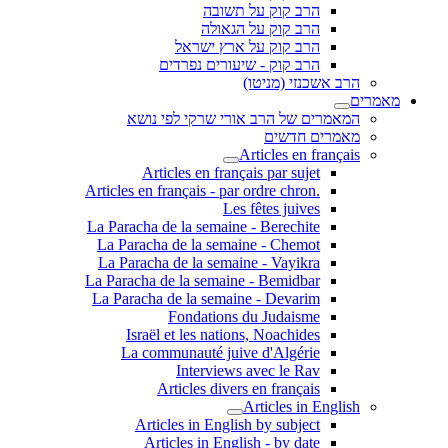
הרב קוק על תשובה
הרב קוק על הגאולה
הרב קוק על ארץ ישראל
הרב קוק - שיעורים נפרדים
הרב אשכנזי (מניטו)
מאמרים
המאמרים של הרב אורי שרקי לפי נושא
מאמרים חדשים
Articles en français
Articles en français par sujet
.Articles en français - par ordre chron
Les fêtes juives
La Paracha de la semaine - Berechite
La Paracha de la semaine - Chemot
La Paracha de la semaine - Vayikra
La Paracha de la semaine - Bemidbar
La Paracha de la semaine - Devarim
Fondations du Judaisme
Israël et les nations, Noachides
La communauté juive d'Algérie
Interviews avec le Rav
Articles divers en français
Articles in English
Articles in English by subject
Articles in English - by date