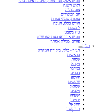
חודש אלול, חגי תשרי, ימים נוראים - כללי
ראש השנה
צום גדליה
יום הכיפורים
סוכות, שמיני עצרת
חודש כסלו, חנוכה
י' בטבת
ט"ו בשבט
חודש אדר וארבעת הפרשיות
פורים, מגילת אסתר
תנ"ך
תנ"ך - כללי, ביקורת המקרא
בראשית
שמות
ויקרא
במדבר
דברים
יהושע
שופטים
שמואל
מלכים
ישעיהו
ירמיהו
יחזקאל
תרי עשר