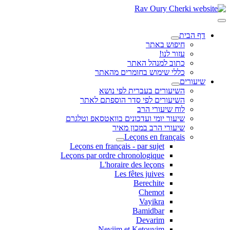
דף הבית
חיפוש באתר
עזור לנו!
כתוב למנהל האתר
כללי שימוש בחומרים מהאתר
שיעורים
השיעורים בעברית לפי נושא
השיעורים לפי סדר הוספתם לאתר
לוח שיעורי הרב
שיעור יומי ועדכונים בוואטסאפ וטלגרם
שיעורי הרב במכון מאיר
Leçons en français
Leçons en français - par sujet
Leçons par ordre chronologique
L'horaire des leçons
Les fêtes juives
Berechite
Chemot
Vayikra
Bamidbar
Devarim
Neviim et Ketouvim