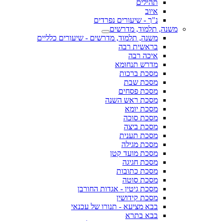
תהילים
איוב
נ"ך - שיעורים נפרדים
משנה, תלמוד, מדרשים
משנה, תלמוד, מדרשים - שיעורים כלליים
בראשית רבה
איכה רבה
מדרש תנחומא
מסכת ברכות
מסכת שבת
מסכת פסחים
מסכת ראש השנה
מסכת יומא
מסכת סוכה
מסכת ביצה
מסכת תענית
מסכת מגילה
מסכת מועד קטן
מסכת חגיגה
מסכת כתובות
מסכת סוטה
מסכת גיטין - אגדות החורבן
מסכת קידושין
בבא מציעא - תנורו של עכנאי
בבא בתרא