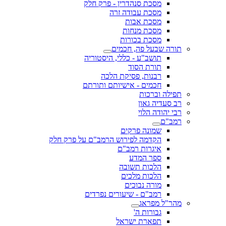
מסכת סנהדרין - פרק חלק
מסכת עבודה זרה
מסכת אבות
מסכת מנחות
מסכת בכורות
תורה שבעל פה, חכמים
תושב"ע - כללי, היסטוריה
תורת הסוד
רבנות, פסיקת הלכה
חכמים - אישיותם ותורתם
תפילה וברכות
רב סעדיה גאון
רבי יהודה הלוי
רמב"ם
שמונה פרקים
הקדמה לפירוש הרמב"ם על פרק חלק
איגרות רמב"ם
ספר המדע
הלכות תשובה
הלכות מלכים
מורה נבוכים
רמב"ם - שיעורים נפרדים
מהר"ל מפראג
גבורות ה'
תפארת ישראל