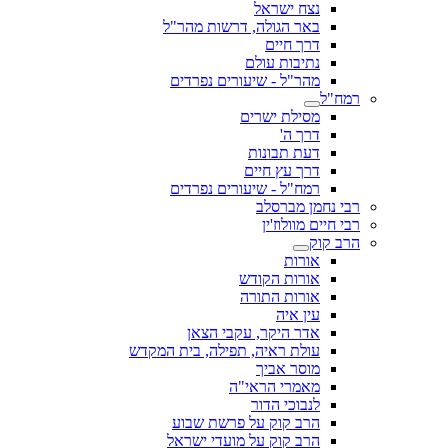
נצח ישראל
באר הגולה, דרשות מהר"ל
דרך חיים
נתיבות עולם
מהר"ל - שיעורים נפרדים
רמח"ל
מסילת ישרים
דרך ה'
דעת תבונות
דרך עץ חיים
רמח"ל - שיעורים נפרדים
רבי נחמן מברסלב
רבי חיים מוולוז'ין
הרב קוק
אורות
אורות הקודש
אורות התורה
עין איה
אדר היקר, עקבי הצאן
עולת ראיה, תפילה, בית המקדש
מוסר אביך
מאמרי הראי"ה
לנבוכי הדור
הרב קוק על פרשת שבוע
הרב קוק על מועדי ישראל