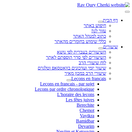
דף הבית
חיפוש באתר
עזור לנו!
כתוב למנהל האתר
כללי שימוש בחומרים מהאתר
שיעורים
השיעורים בעברית לפי נושא
השיעורים לפי סדר הוספתם לאתר
לוח שיעורי הרב
שיעור יומי ועדכונים בוואטסאפ וטלגרם
שיעורי הרב במכון מאיר
Leçons en français
Leçons en français - par sujet
Leçons par ordre chronologique
L'horaire des leçons
Les fêtes juives
Berechite
Chemot
Vayikra
Bamidbar
Devarim
Neviim et Ketouvim