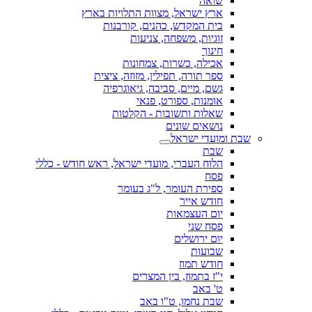
שואה
ארץ ישראל, מצוות התלויות בארץ
בית המקדש, כהנים, קורבנות
זוגיות, משפחה, צניעות
חינוך
אכילה, כשרות, צמחונות
ספר תורה, תפילין, מזוזה, ציצית
גשם, מיים, סביבה, גיאוגרפיה
אומנות, ספורט, פנאי
שאלות ותשובות - הקלטות
נושאים שונים
שבת ומועדי ישראל
שבת
הלוח העברי, מועדי ישראל, ראש חודש - כללי
פסח
ספירת העומר, ל"ג בעומר
חודש אייר
יום העצמאות
פסח שני
יום ירושלים
שבועות
חודש תמוז
י"ז בתמוז, בין המצרים
ט' באב
שבת נחמו, ט"ו באב