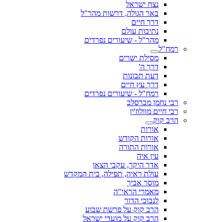
נצח ישראל
באר הגולה, דרשות מהר"ל
דרך חיים
נתיבות עולם
מהר"ל - שיעורים נפרדים
רמח"ל
מסילת ישרים
דרך ה'
דעת תבונות
דרך עץ חיים
רמח"ל - שיעורים נפרדים
רבי נחמן מברסלב
רבי חיים מוולוז'ין
הרב קוק
אורות
אורות הקודש
אורות התורה
עין איה
אדר היקר, עקבי הצאן
עולת ראיה, תפילה, בית המקדש
מוסר אביך
מאמרי הראי"ה
לנבוכי הדור
הרב קוק על פרשת שבוע
הרב קוק על מועדי ישראל