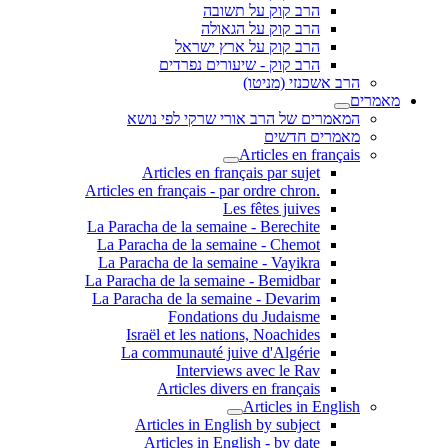
הרב קוק על תשובה
הרב קוק על הגאולה
הרב קוק על ארץ ישראל
הרב קוק - שיעורים נפרדים
הרב אשכנזי (מניטו)
מאמרים
המאמרים של הרב אורי שרקי לפי נושא
מאמרים חדשים
Articles en français
Articles en français par sujet
.Articles en français - par ordre chron
Les fêtes juives
La Paracha de la semaine - Berechite
La Paracha de la semaine - Chemot
La Paracha de la semaine - Vayikra
La Paracha de la semaine - Bemidbar
La Paracha de la semaine - Devarim
Fondations du Judaisme
Israël et les nations, Noachides
La communauté juive d'Algérie
Interviews avec le Rav
Articles divers en français
Articles in English
Articles in English by subject
Articles in English - by date