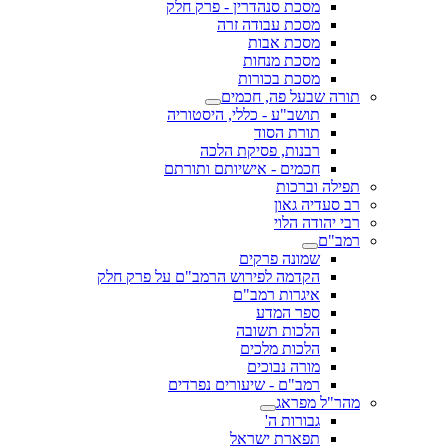
מסכת סנהדרין - פרק חלק
מסכת עבודה זרה
מסכת אבות
מסכת מנחות
מסכת בכורות
תורה שבעל פה, חכמים
תושב"ע - כללי, היסטוריה
תורת הסוד
רבנות, פסיקת הלכה
חכמים - אישיותם ותורתם
תפילה וברכות
רב סעדיה גאון
רבי יהודה הלוי
רמב"ם
שמונה פרקים
הקדמה לפירוש הרמב"ם על פרק חלק
איגרות רמב"ם
ספר המדע
הלכות תשובה
הלכות מלכים
מורה נבוכים
רמב"ם - שיעורים נפרדים
מהר"ל מפראג
גבורות ה'
תפארת ישראל