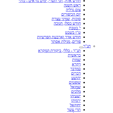
חודש אלול, חגי תשרי, ימים נוראים - כללי
ראש השנה
צום גדליה
יום הכיפורים
סוכות, שמיני עצרת
חודש כסלו, חנוכה
י' בטבת
ט"ו בשבט
חודש אדר וארבעת הפרשיות
פורים, מגילת אסתר
תנ"ך
תנ"ך - כללי, ביקורת המקרא
בראשית
שמות
ויקרא
במדבר
דברים
יהושע
שופטים
שמואל
מלכים
ישעיהו
ירמיהו
יחזקאל
תרי עשר