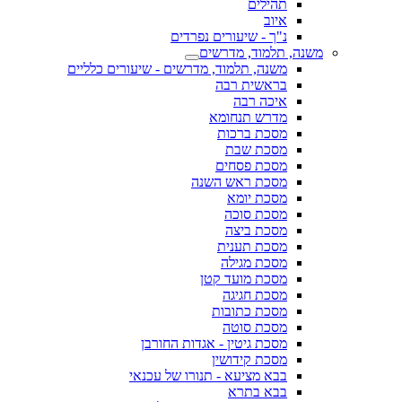
תהילים
איוב
נ"ך - שיעורים נפרדים
משנה, תלמוד, מדרשים
משנה, תלמוד, מדרשים - שיעורים כלליים
בראשית רבה
איכה רבה
מדרש תנחומא
מסכת ברכות
מסכת שבת
מסכת פסחים
מסכת ראש השנה
מסכת יומא
מסכת סוכה
מסכת ביצה
מסכת תענית
מסכת מגילה
מסכת מועד קטן
מסכת חגיגה
מסכת כתובות
מסכת סוטה
מסכת גיטין - אגדות החורבן
מסכת קידושין
בבא מציעא - תנורו של עכנאי
בבא בתרא