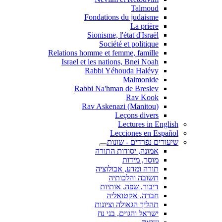
Talmoud
Fondations du judaisme
La prière
Sionisme, l'état d'Israël
Société et politique
Relations homme et femme, famille
Israel et les nations, Bnei Noah
Rabbi Yéhouda Halévy
Maimonide
Rabbi Na'hman de Breslev
Rav Kook
(Rav Askenazi (Manitou
Leçons divers
Lectures in English
Lecciones en Español
שיעורים נפרדים - שונות
אמונה, יסודות התורה
מוסר, מידות
תורה ומדע, אבולוציה
תשובה והלכותיה
דיבור, שפה, אותיות
חברה, אקטואליה
תהליך הגאולה וציונות
ישראל והגוים, בני נח