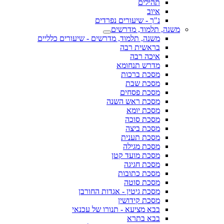
תהילים
איוב
נ"ך - שיעורים נפרדים
משנה, תלמוד, מדרשים
משנה, תלמוד, מדרשים - שיעורים כלליים
בראשית רבה
איכה רבה
מדרש תנחומא
מסכת ברכות
מסכת שבת
מסכת פסחים
מסכת ראש השנה
מסכת יומא
מסכת סוכה
מסכת ביצה
מסכת תענית
מסכת מגילה
מסכת מועד קטן
מסכת חגיגה
מסכת כתובות
מסכת סוטה
מסכת גיטין - אגדות החורבן
מסכת קידושין
בבא מציעא - תנורו של עכנאי
בבא בתרא