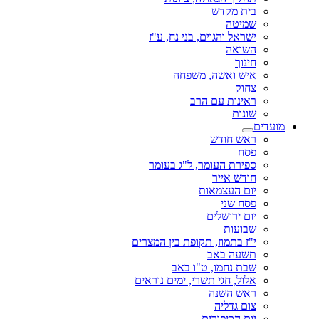
בית מקדש
שמיטה
ישראל והגוים, בני נח, ע"ז
השואה
חינוך
איש ואשה, משפחה
צחוק
ראינות עם הרב
שונות
מועדים
ראש חודש
פסח
ספירת העומר, ל"ג בעומר
חודש אייר
יום העצמאות
פסח שני
יום ירושלים
שבועות
י"ז בתמוז, תקופת בין המצרים
תשעה באב
שבת נחמו, ט"ו באב
אלול, חגי תשרי, ימים נוראים
ראש השנה
צום גדליה
יום הכיפורים