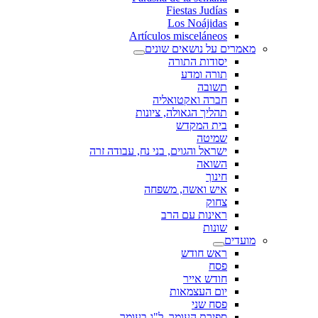
Fiestas Judías
Los Noájidas
Artículos misceláneos
מאמרים על נושאים שונים
יסודות התורה
תורה ומדע
תשובה
חברה ואקטואליה
תהליך הגאולה, ציונות
בית המקדש
שמיטה
ישראל והגוים, בני נח, עבודה זרה
השואה
חינוך
איש ואשה, משפחה
צחוק
ראינות עם הרב
שונות
מועדים
ראש חודש
פסח
חודש אייר
יום העצמאות
פסח שני
ספירת העומר, ל"ג בעומר