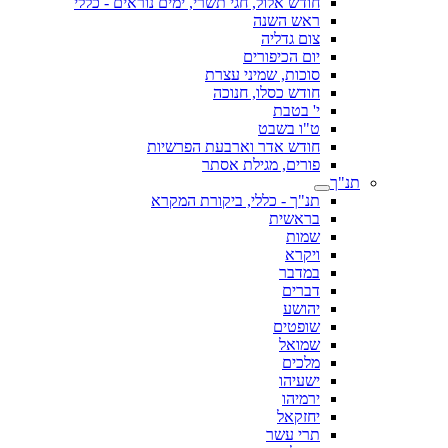
חודש אלול, חגי תשרי, ימים נוראים - כללי
ראש השנה
צום גדליה
יום הכיפורים
סוכות, שמיני עצרת
חודש כסלו, חנוכה
י' בטבת
ט"ו בשבט
חודש אדר וארבעת הפרשיות
פורים, מגילת אסתר
תנ"ך
תנ"ך - כללי, ביקורת המקרא
בראשית
שמות
ויקרא
במדבר
דברים
יהושע
שופטים
שמואל
מלכים
ישעיהו
ירמיהו
יחזקאל
תרי עשר