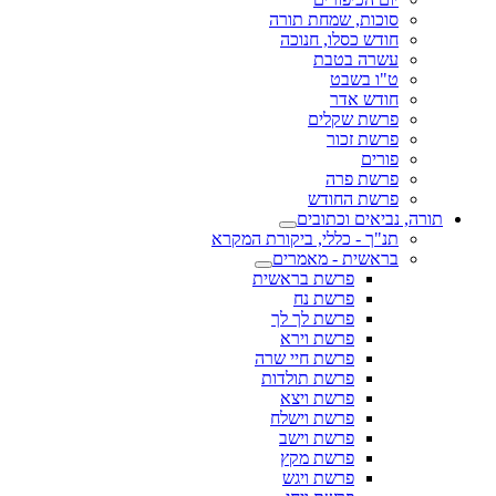
סוכות, שמחת תורה
חודש כסלו, חנוכה
עשרה בטבת
ט"ו בשבט
חודש אדר
פרשת שקלים
פרשת זכור
פורים
פרשת פרה
פרשת החודש
תורה, נביאים וכתובים
תנ"ך - כללי, ביקורת המקרא
בראשית - מאמרים
פרשת בראשית
פרשת נח
פרשת לך לך
פרשת וירא
פרשת חיי שרה
פרשת תולדות
פרשת ויצא
פרשת וישלח
פרשת וישב
פרשת מקץ
פרשת ויגש