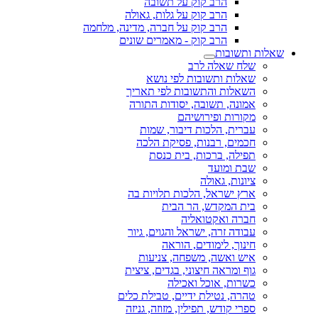
הרב קוק על תשובה
הרב קוק על גלות, גאולה
הרב קוק על חברה, מדינה, מלחמה
הרב קוק - מאמרים שונים
שאלות ותשובות
שלח שאלה לרב
שאלות ותשובות לפי נושא
השאלות והתשובות לפי תאריך
אמונה, תשובה, יסודות התורה
מקורות ופירושיהם
עברית, הלכות דיבור, שמות
חכמים, רבנות, פסיקת הלכה
תפילה, ברכות, בית כנסת
שבת ומועד
ציונות, גאולה
ארץ ישראל, הלכות תלויות בה
בית המקדש, הר הבית
חברה ואקטואליה
עבודה זרה, ישראל והגוים, גיור
חינוך, לימודים, הוראה
איש ואשה, משפחה, צניעות
גוף ומראה חיצוני, בגדים, ציצית
כשרות, אוכל ואכילה
טהרה, נטילת ידיים, טבילת כלים
ספרי קודש, תפילין, מזוזה, גניזה