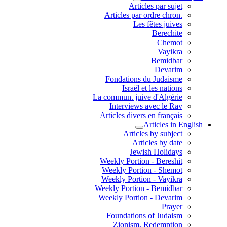
Articles par sujet
.Articles par ordre chron
Les fêtes juives
Berechite
Chemot
Vayikra
Bemidbar
Devarim
Fondations du Judaisme
Israël et les nations
La commun. juive d'Algérie
Interviews avec le Rav
Articles divers en français
Articles in English
Articles by subject
Articles by date
Jewish Holidays
Weekly Portion - Bereshit
Weekly Portion - Shemot
Weekly Portion - Vayikra
Weekly Portion - Bemidbar
Weekly Portion - Devarim
Prayer
Foundations of Judaism
Zionism, Redemption