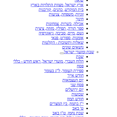
שואה
ארץ ישראל, מצוות התלויות בארץ
בית המקדש, כהנים, קורבנות
זוגיות, משפחה, צניעות
חינוך
אכילה, כשרות, צמחונות
ספר תורה, תפילין, מזוזה, ציצית
גשם, מיים, סביבה, גיאוגרפיה
אומנות, ספורט, פנאי
שאלות ותשובות - הקלטות
נושאים שונים
שבת ומועדי ישראל
שבת
הלוח העברי, מועדי ישראל, ראש חודש - כללי
פסח
ספירת העומר, ל"ג בעומר
חודש אייר
יום העצמאות
פסח שני
יום ירושלים
שבועות
חודש תמוז
י"ז בתמוז, בין המצרים
ט' באב
שבת נחמו, ט"ו באב