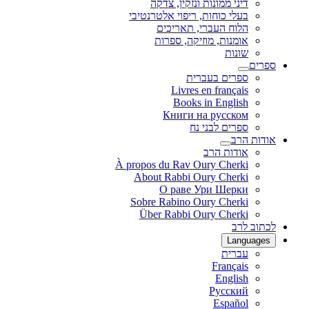
דיני ממונות ונזקין, צדקה
בעלי כוחות, ריפוי אלטרנטיבי
הלוח העברי, תאריכים
אומנות, מוזיקה, ספרות
שונות
ספרים
ספרים בעברית
Livres en français
Books in English
Книги на русском
ספרים לבני נח
אודות הרב
אודות הרב
À propos du Rav Oury Cherki
About Rabbi Oury Cherki
О раве Ури Шерки
Sobre Rabino Oury Cherki
Über Rabbi Oury Cherki
לכתוב לרב
Languages
עברית
Français
English
Русский
Español