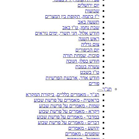
יום ירושלים
שבועות
י"ז בתמוז, תקופת בין המצרים
תשעה באב
שבת נחמו, ט"ו באב
חודש אלול, חגי תשרי, ימים נוראים
ראש השנה
צום גדליה
יום הכיפורים
סוכות, שמחת תורה
חודש כסלו, חנוכה
עשרה בטבת
ט"ו בשבט
חודש אדר, ארבעת הפרשיות
פורים
תנ"ך
תנ"ך - מאמרים כלליים, ביקורת המקרא
בראשית - מאמרים על פרשת שבוע
שמות - מאמרים על פרשת שבוע
ויקרא - מאמרים על פרשת שבוע
במדבר - מאמרים על פרשת שבוע
דברים - מאמרים על פרשת שבוע
יהושע - מאמרים
שופטים - מאמרים