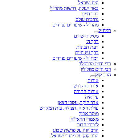
נצח ישראל
באר הגולה, דרשות מהר"ל
דרך חיים
נתיבות עולם
מהר"ל - שיעורים נפרדים
רמח"ל
מסילת ישרים
דרך ה'
דעת תבונות
דרך עץ חיים
רמח"ל - שיעורים נפרדים
רבי נחמן מברסלב
רבי חיים מוולוז'ין
הרב קוק
אורות
אורות הקודש
אורות התורה
עין איה
אדר היקר, עקבי הצאן
עולת ראיה, תפילה, בית המקדש
מוסר אביך
מאמרי הראי"ה
לנבוכי הדור
הרב קוק על פרשת שבוע
הרב קוק על מועדי ישראל