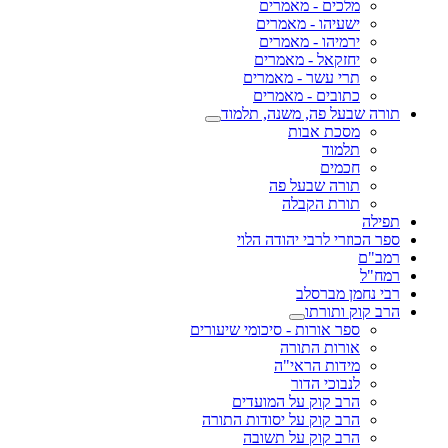
מלכים - מאמרים
ישעיהו - מאמרים
ירמיהו - מאמרים
יחזקאל - מאמרים
תרי עשר - מאמרים
כתובים - מאמרים
תורה שבעל פה, משנה, תלמוד
מסכת אבות
תלמוד
חכמים
תורה שבעל פה
תורת הקבלה
תפילה
ספר הכוזרי לרבי יהודה הלוי
רמב"ם
רמח"ל
רבי נחמן מברסלב
הרב קוק ותורתו
ספר אורות - סיכומי שיעורים
אורות התורה
מידות הראי"ה
לנבוכי הדור
הרב קוק על המועדים
הרב קוק על יסודות התורה
הרב קוק על תשובה