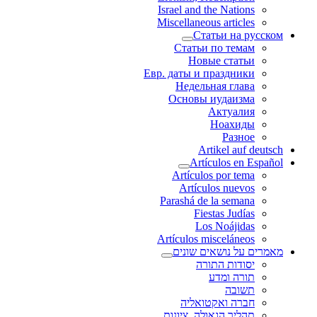
Israel and the Nations
Miscellaneous articles
Статьи на русском
Статьи по темам
Новые статьи
Евр. даты и праздники
Недельная глава
Основы иудаизма
Актуалия
Ноахиды
Разное
Artikel auf deutsch
Artículos en Español
Artículos por tema
Artículos nuevos
Parashá de la semana
Fiestas Judías
Los Noájidas
Artículos misceláneos
מאמרים על נושאים שונים
יסודות התורה
תורה ומדע
תשובה
חברה ואקטואליה
תהליך הגאולה, ציונות