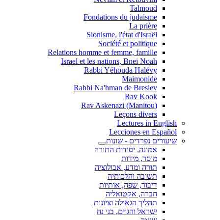
Talmoud
Fondations du judaisme
La prière
Sionisme, l'état d'Israël
Société et politique
Relations homme et femme, famille
Israel et les nations, Bnei Noah
Rabbi Yéhouda Halévy
Maimonide
Rabbi Na'hman de Breslev
Rav Kook
(Rav Askenazi (Manitou
Leçons divers
Lectures in English
Lecciones en Español
שיעורים נפרדים - שונות
אמונה, יסודות התורה
מוסר, מידות
תורה ומדע, אבולוציה
תשובה והלכותיה
דיבור, שפה, אותיות
חברה, אקטואליה
תהליך הגאולה וציונות
ישראל והגוים, בני נח