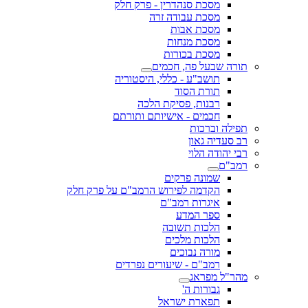
מסכת סנהדרין - פרק חלק
מסכת עבודה זרה
מסכת אבות
מסכת מנחות
מסכת בכורות
תורה שבעל פה, חכמים
תושב"ע - כללי, היסטוריה
תורת הסוד
רבנות, פסיקת הלכה
חכמים - אישיותם ותורתם
תפילה וברכות
רב סעדיה גאון
רבי יהודה הלוי
רמב"ם
שמונה פרקים
הקדמה לפירוש הרמב"ם על פרק חלק
איגרות רמב"ם
ספר המדע
הלכות תשובה
הלכות מלכים
מורה נבוכים
רמב"ם - שיעורים נפרדים
מהר"ל מפראג
גבורות ה'
תפארת ישראל