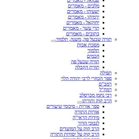
שמואל - מאמרים
מלכים - מאמרים
ישעיהו - מאמרים
ירמיהו - מאמרים
יחזקאל - מאמרים
תרי עשר - מאמרים
כתובים - מאמרים
תורה שבעל פה, משנה, תלמוד
מסכת אבות
תלמוד
חכמים
תורה שבעל פה
תורת הקבלה
תפילה
ספר הכוזרי לרבי יהודה הלוי
רמב"ם
רמח"ל
רבי נחמן מברסלב
הרב קוק ותורתו
ספר אורות - סיכומי שיעורים
אורות התורה
מידות הראי"ה
לנבוכי הדור
הרב קוק על המועדים
הרב קוק על יסודות התורה