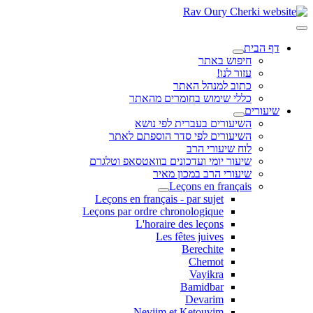
דף הבית
חיפוש באתר
עזור לנו!
כתוב למנהל האתר
כללי שימוש בחומרים מהאתר
שיעורים
השיעורים בעברית לפי נושא
השיעורים לפי סדר הוספתם לאתר
לוח שיעורי הרב
שיעור יומי ועדכונים בוואטסאפ וטלגרם
שיעורי הרב במכון מאיר
Leçons en français
Leçons en français - par sujet
Leçons par ordre chronologique
L'horaire des leçons
Les fêtes juives
Berechite
Chemot
Vayikra
Bamidbar
Devarim
Neviim et Ketouvim