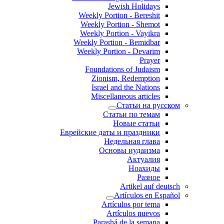
Jewish Holidays
Weekly Portion - Bereshit
Weekly Portion - Shemot
Weekly Portion - Vayikra
Weekly Portion - Bemidbar
Weekly Portion - Devarim
Prayer
Foundations of Judaism
Zionism, Redemption
Israel and the Nations
Miscellaneous articles
Статьи на русском
Статьи по темам
Новые статьи
Еврейские даты и праздники
Недельная глава
Основы иудаизма
Актуалия
Ноахиды
Разное
Artikel auf deutsch
Artículos en Español
Artículos por tema
Artículos nuevos
Parashá de la semana