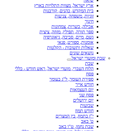
שואה
ארץ ישראל, מצוות התלויות בארץ
בית המקדש, כהנים, קורבנות
זוגיות, משפחה, צניעות
חינוך
אכילה, כשרות, צמחונות
ספר תורה, תפילין, מזוזה, ציצית
גשם, מיים, סביבה, גיאוגרפיה
אומנות, ספורט, פנאי
שאלות ותשובות - הקלטות
נושאים שונים
שבת ומועדי ישראל
שבת
הלוח העברי, מועדי ישראל, ראש חודש - כללי
פסח
ספירת העומר, ל"ג בעומר
חודש אייר
יום העצמאות
פסח שני
יום ירושלים
שבועות
חודש תמוז
י"ז בתמוז, בין המצרים
ט' באב
שבת נחמו, ט"ו באב