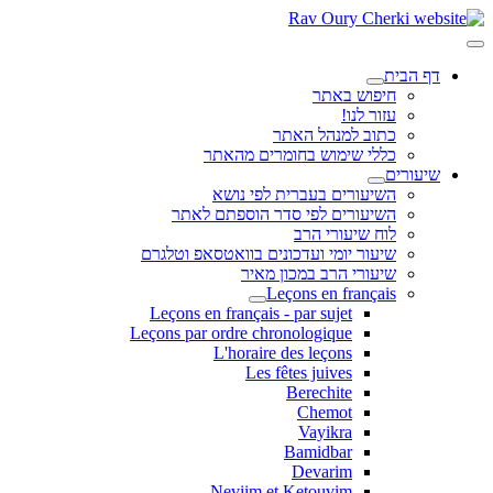
דף הבית
חיפוש באתר
עזור לנו!
כתוב למנהל האתר
כללי שימוש בחומרים מהאתר
שיעורים
השיעורים בעברית לפי נושא
השיעורים לפי סדר הוספתם לאתר
לוח שיעורי הרב
שיעור יומי ועדכונים בוואטסאפ וטלגרם
שיעורי הרב במכון מאיר
Leçons en français
Leçons en français - par sujet
Leçons par ordre chronologique
L'horaire des leçons
Les fêtes juives
Berechite
Chemot
Vayikra
Bamidbar
Devarim
Neviim et Ketouvim