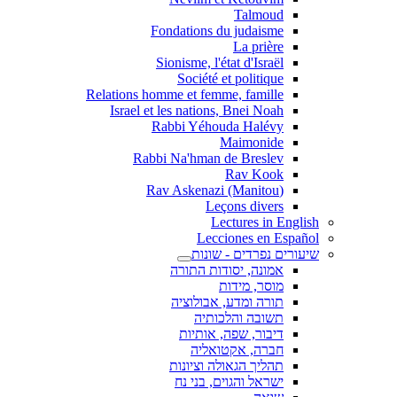
Talmoud
Fondations du judaisme
La prière
Sionisme, l'état d'Israël
Société et politique
Relations homme et femme, famille
Israel et les nations, Bnei Noah
Rabbi Yéhouda Halévy
Maimonide
Rabbi Na'hman de Breslev
Rav Kook
(Rav Askenazi (Manitou
Leçons divers
Lectures in English
Lecciones en Español
שיעורים נפרדים - שונות
אמונה, יסודות התורה
מוסר, מידות
תורה ומדע, אבולוציה
תשובה והלכותיה
דיבור, שפה, אותיות
חברה, אקטואליה
תהליך הגאולה וציונות
ישראל והגוים, בני נח