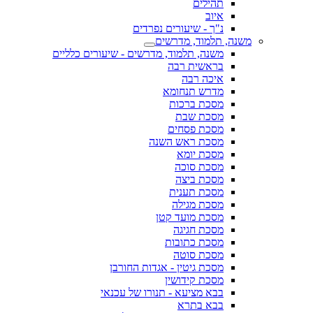
תהילים
איוב
נ"ך - שיעורים נפרדים
משנה, תלמוד, מדרשים
משנה, תלמוד, מדרשים - שיעורים כלליים
בראשית רבה
איכה רבה
מדרש תנחומא
מסכת ברכות
מסכת שבת
מסכת פסחים
מסכת ראש השנה
מסכת יומא
מסכת סוכה
מסכת ביצה
מסכת תענית
מסכת מגילה
מסכת מועד קטן
מסכת חגיגה
מסכת כתובות
מסכת סוטה
מסכת גיטין - אגדות החורבן
מסכת קידושין
בבא מציעא - תנורו של עכנאי
בבא בתרא