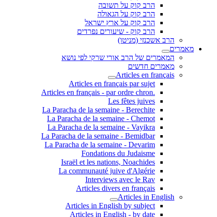
הרב קוק על תשובה
הרב קוק על הגאולה
הרב קוק על ארץ ישראל
הרב קוק - שיעורים נפרדים
הרב אשכנזי (מניטו)
מאמרים
המאמרים של הרב אורי שרקי לפי נושא
מאמרים חדשים
Articles en français
Articles en français par sujet
.Articles en français - par ordre chron
Les fêtes juives
La Paracha de la semaine - Berechite
La Paracha de la semaine - Chemot
La Paracha de la semaine - Vayikra
La Paracha de la semaine - Bemidbar
La Paracha de la semaine - Devarim
Fondations du Judaisme
Israël et les nations, Noachides
La communauté juive d'Algérie
Interviews avec le Rav
Articles divers en français
Articles in English
Articles in English by subject
Articles in English - by date