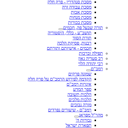
מסכת סנהדרין - פרק חלק
מסכת עבודה זרה
מסכת אבות
מסכת מנחות
מסכת בכורות
תורה שבעל פה, חכמים
תושב"ע - כללי, היסטוריה
תורת הסוד
רבנות, פסיקת הלכה
חכמים - אישיותם ותורתם
תפילה וברכות
רב סעדיה גאון
רבי יהודה הלוי
רמב"ם
שמונה פרקים
הקדמה לפירוש הרמב"ם על פרק חלק
איגרות רמב"ם
ספר המדע
הלכות תשובה
הלכות מלכים
מורה נבוכים
רמב"ם - שיעורים נפרדים
מהר"ל מפראג
גבורות ה'
תפארת ישראל