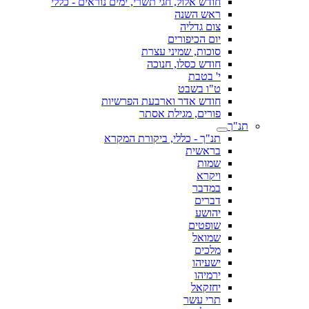
חודש אלול, חגי תשרי, ימים נוראים - כללי
ראש השנה
צום גדליה
יום הכיפורים
סוכות, שמיני עצרת
חודש כסלו, חנוכה
י' בטבת
ט"ו בשבט
חודש אדר וארבעת הפרשיות
פורים, מגילת אסתר
תנ"ך
תנ"ך - כללי, ביקורת המקרא
בראשית
שמות
ויקרא
במדבר
דברים
יהושע
שופטים
שמואל
מלכים
ישעיהו
ירמיהו
יחזקאל
תרי עשר