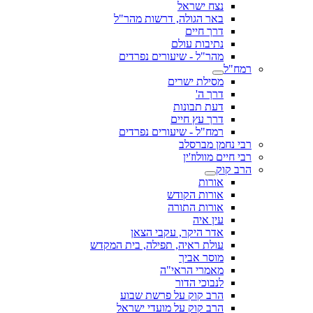
נצח ישראל
באר הגולה, דרשות מהר"ל
דרך חיים
נתיבות עולם
מהר"ל - שיעורים נפרדים
רמח"ל
מסילת ישרים
דרך ה'
דעת תבונות
דרך עץ חיים
רמח"ל - שיעורים נפרדים
רבי נחמן מברסלב
רבי חיים מוולוז'ין
הרב קוק
אורות
אורות הקודש
אורות התורה
עין איה
אדר היקר, עקבי הצאן
עולת ראיה, תפילה, בית המקדש
מוסר אביך
מאמרי הראי"ה
לנבוכי הדור
הרב קוק על פרשת שבוע
הרב קוק על מועדי ישראל