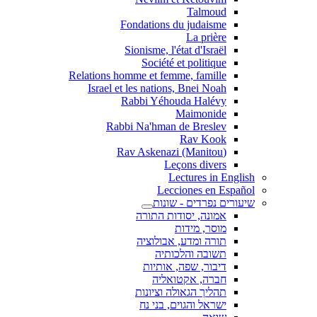
Talmoud
Fondations du judaisme
La prière
Sionisme, l'état d'Israël
Société et politique
Relations homme et femme, famille
Israel et les nations, Bnei Noah
Rabbi Yéhouda Halévy
Maimonide
Rabbi Na'hman de Breslev
Rav Kook
(Rav Askenazi (Manitou
Leçons divers
Lectures in English
Lecciones en Español
שיעורים נפרדים - שונות
אמונה, יסודות התורה
מוסר, מידות
תורה ומדע, אבולוציה
תשובה והלכותיה
דיבור, שפה, אותיות
חברה, אקטואליה
תהליך הגאולה וציונות
ישראל והגוים, בני נח