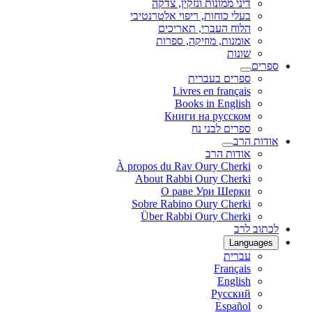
דיני ממונות ונזקין, צדקה
בעלי כוחות, ריפוי אלטרנטיבי
הלוח העברי, תאריכים
אומנות, מוזיקה, ספרות
שונות
ספרים
ספרים בעברית
Livres en français
Books in English
Книги на русском
ספרים לבני נח
אודות הרב
אודות הרב
À propos du Rav Oury Cherki
About Rabbi Oury Cherki
О раве Ури Шерки
Sobre Rabino Oury Cherki
Über Rabbi Oury Cherki
לכתוב לרב
Languages
עברית
Français
English
Русский
Español