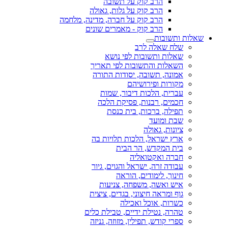
הרב קוק על תשובה
הרב קוק על גלות, גאולה
הרב קוק על חברה, מדינה, מלחמה
הרב קוק - מאמרים שונים
שאלות ותשובות
שלח שאלה לרב
שאלות ותשובות לפי נושא
השאלות והתשובות לפי תאריך
אמונה, תשובה, יסודות התורה
מקורות ופירושיהם
עברית, הלכות דיבור, שמות
חכמים, רבנות, פסיקת הלכה
תפילה, ברכות, בית כנסת
שבת ומועד
ציונות, גאולה
ארץ ישראל, הלכות תלויות בה
בית המקדש, הר הבית
חברה ואקטואליה
עבודה זרה, ישראל והגוים, גיור
חינוך, לימודים, הוראה
איש ואשה, משפחה, צניעות
גוף ומראה חיצוני, בגדים, ציצית
כשרות, אוכל ואכילה
טהרה, נטילת ידיים, טבילת כלים
ספרי קודש, תפילין, מזוזה, גניזה