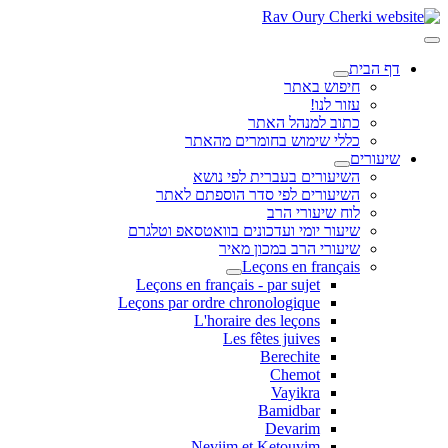
דף הבית
חיפוש באתר
עזור לנו!
כתוב למנהל האתר
כללי שימוש בחומרים מהאתר
שיעורים
השיעורים בעברית לפי נושא
השיעורים לפי סדר הוספתם לאתר
לוח שיעורי הרב
שיעור יומי ועדכונים בוואטסאפ וטלגרם
שיעורי הרב במכון מאיר
Leçons en français
Leçons en français - par sujet
Leçons par ordre chronologique
L'horaire des leçons
Les fêtes juives
Berechite
Chemot
Vayikra
Bamidbar
Devarim
Neviim et Ketouvim