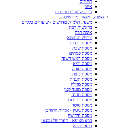
תהילים
איוב
נ"ך - שיעורים נפרדים
משנה, תלמוד, מדרשים
משנה, תלמוד, מדרשים - שיעורים כלליים
בראשית רבה
איכה רבה
מדרש תנחומא
מסכת ברכות
מסכת שבת
מסכת פסחים
מסכת ראש השנה
מסכת יומא
מסכת סוכה
מסכת ביצה
מסכת תענית
מסכת מגילה
מסכת מועד קטן
מסכת חגיגה
מסכת כתובות
מסכת סוטה
מסכת גיטין - אגדות החורבן
מסכת קידושין
בבא מציעא - תנורו של עכנאי
בבא בתרא