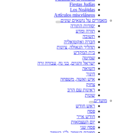
Fiestas Judías
Los Noájidas
Artículos misceláneos
מאמרים על נושאים שונים
יסודות התורה
תורה ומדע
תשובה
חברה ואקטואליה
תהליך הגאולה, ציונות
בית המקדש
שמיטה
ישראל והגוים, בני נח, עבודה זרה
השואה
חינוך
איש ואשה, משפחה
צחוק
ראינות עם הרב
שונות
מועדים
ראש חודש
פסח
חודש אייר
יום העצמאות
פסח שני
ספירת העומר, ל"ג בעומר