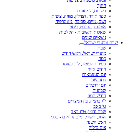
זוגיות, משפחה, צניעות
חינוך
כשרות, צמחונות
ספר תורה, תפילין, מזוזה, ציצית
גשם, מיים, סביבה, גיאוגרפיה
אומנות, ספורט, פנאי
שאלות ותשובות - הקלטות
נושאים שונים
שבת ומועדי ישראל
שבת
מועדי ישראל, ראש חודש
פסח
ספירת העומר, ל"ג בעומר
חודש אייר
יום העצמאות
פסח שני
יום ירושלים
שבועות
חודש תמוז
י"ז בתמוז, בין המצרים
ט' באב
שבת נחמו, ט"ו באב
אלול, תשרי, ימים נוראים - כללי
ראש השנה
צום גדליה