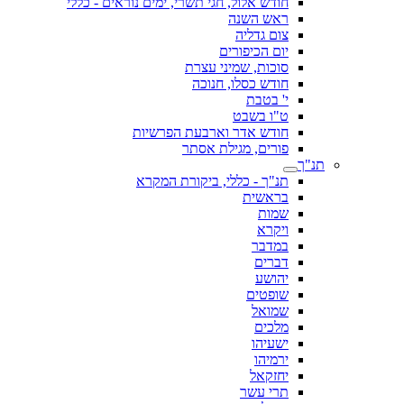
חודש אלול, חגי תשרי, ימים נוראים - כללי
ראש השנה
צום גדליה
יום הכיפורים
סוכות, שמיני עצרת
חודש כסלו, חנוכה
י' בטבת
ט"ו בשבט
חודש אדר וארבעת הפרשיות
פורים, מגילת אסתר
תנ"ך
תנ"ך - כללי, ביקורת המקרא
בראשית
שמות
ויקרא
במדבר
דברים
יהושע
שופטים
שמואל
מלכים
ישעיהו
ירמיהו
יחזקאל
תרי עשר