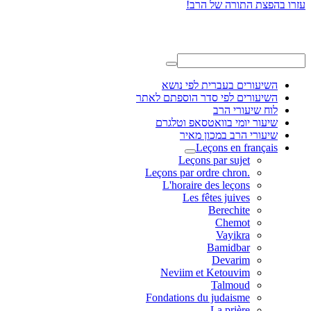
השיעורים בעברית לפי נושא
השיעורים לפי סדר הוספתם לאתר
לוח שיעורי הרב
שיעור יומי בוואטסאפ וטלגרם
שיעורי הרב במכון מאיר
Leçons en français
Leçons par sujet
.Leçons par ordre chron
L'horaire des leçons
Les fêtes juives
Berechite
Chemot
Vayikra
Bamidbar
Devarim
Neviim et Ketouvim
Talmoud
Fondations du judaisme
La prière