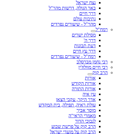
נצח ישראל
באר הגולה, דרשות מהר"ל
דרך חיים
נתיבות עולם
מהר"ל - שיעורים נפרדים
רמח"ל
מסילת ישרים
דרך ה'
דעת תבונות
דרך עץ חיים
רמח"ל - שיעורים נפרדים
רבי נחמן מברסלב
רבי חיים מוולוז'ין
הרב קוק
אורות
אורות הקודש
אורות התורה
עין איה
אדר היקר, עקבי הצאן
עולת ראיה, תפילה, בית המקדש
מוסר אביך
מאמרי הראי"ה
לנבוכי הדור
הרב קוק על פרשת שבוע
הרב קוק על מועדי ישראל