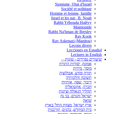
Sionisme, l'état d'Israël
Société et politique
Homme et femme, famille
Israel et les nat., B. Noah
Rabbi Yéhouda Halévy
Maimonide
Rabbi Na'hman de Breslev
Rav Kook
(Rav Askenazi (Manitou
Leçons divers
Lecciones en Español
Lectures in English
שיעורים נפרדים - שונות
אמונה, יסודות התורה
מוסר, מידות
תורה ומדע, אבולוציה
תשובה והלכותיה
דיבור, שפה, אותיות
חברה, אקטואליה
תהליך הגאולה וציונות
ישראל והגוים, בני נח
שואה
ארץ ישראל, מצוות התל' בארץ
בית המקדש, כהנים, קורבנות