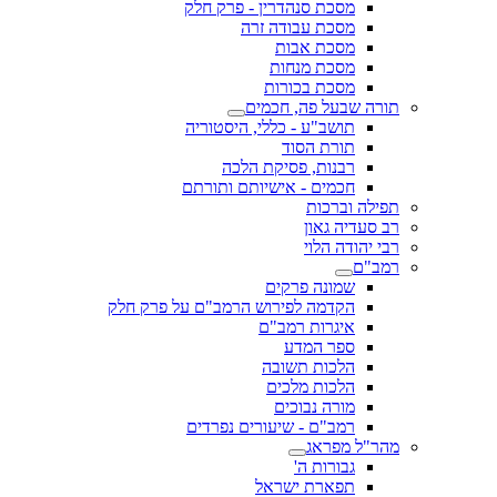
מסכת סנהדרין - פרק חלק
מסכת עבודה זרה
מסכת אבות
מסכת מנחות
מסכת בכורות
תורה שבעל פה, חכמים
תושב"ע - כללי, היסטוריה
תורת הסוד
רבנות, פסיקת הלכה
חכמים - אישיותם ותורתם
תפילה וברכות
רב סעדיה גאון
רבי יהודה הלוי
רמב"ם
שמונה פרקים
הקדמה לפירוש הרמב"ם על פרק חלק
איגרות רמב"ם
ספר המדע
הלכות תשובה
הלכות מלכים
מורה נבוכים
רמב"ם - שיעורים נפרדים
מהר"ל מפראג
גבורות ה'
תפארת ישראל