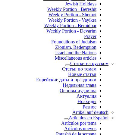
Jewish Holidays
Weekly Portion - Bereshit
Weekly Portion - Shemot
Weekly Portion - Vayikra
Weekly Portion - Bemidbar
Weekly Portion - Devarim
Prayer
Foundations of Judaism
Zionism, Redemption
Israel and the Nations
Miscellaneous articles
Статьи на русском
Статьи по темам
Новые статьи
Еврейские даты и праздники
Недельная глава
Основы иудаизма
Актуалия
Ноахиды
Разное
Artikel auf deutsch
Artículos en Español
Artículos por tema
Artículos nuevos
Parashá de la semana