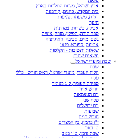
שואה
ארץ ישראל, מצוות התלויות בארץ
בית המקדש, כהנים, קורבנות
זוגיות, משפחה, צניעות
חינוך
אכילה, כשרות, צמחונות
ספר תורה, תפילין, מזוזה, ציצית
גשם, מיים, סביבה, גיאוגרפיה
אומנות, ספורט, פנאי
שאלות ותשובות - הקלטות
נושאים שונים
שבת ומועדי ישראל
שבת
הלוח העברי, מועדי ישראל, ראש חודש - כללי
פסח
ספירת העומר, ל"ג בעומר
חודש אייר
יום העצמאות
פסח שני
יום ירושלים
שבועות
חודש תמוז
י"ז בתמוז, בין המצרים
ט' באב
שבת נחמו, ט"ו באב