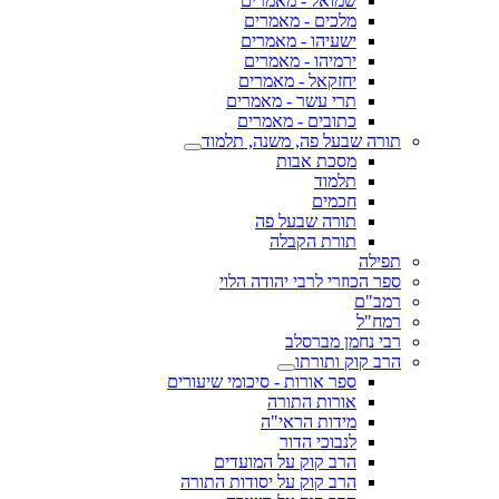
שמואל - מאמרים
מלכים - מאמרים
ישעיהו - מאמרים
ירמיהו - מאמרים
יחזקאל - מאמרים
תרי עשר - מאמרים
כתובים - מאמרים
תורה שבעל פה, משנה, תלמוד
מסכת אבות
תלמוד
חכמים
תורה שבעל פה
תורת הקבלה
תפילה
ספר הכוזרי לרבי יהודה הלוי
רמב"ם
רמח"ל
רבי נחמן מברסלב
הרב קוק ותורתו
ספר אורות - סיכומי שיעורים
אורות התורה
מידות הראי"ה
לנבוכי הדור
הרב קוק על המועדים
הרב קוק על יסודות התורה