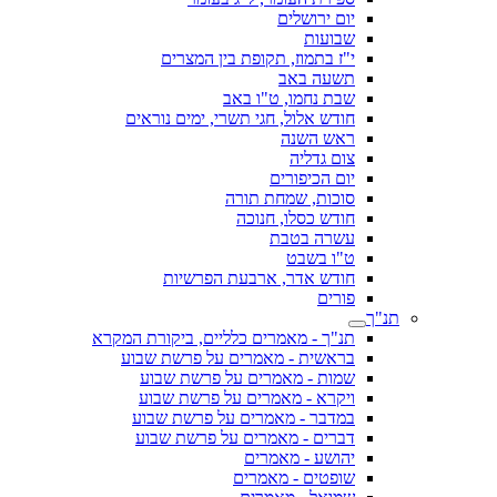
יום ירושלים
שבועות
י"ז בתמוז, תקופת בין המצרים
תשעה באב
שבת נחמו, ט"ו באב
חודש אלול, חגי תשרי, ימים נוראים
ראש השנה
צום גדליה
יום הכיפורים
סוכות, שמחת תורה
חודש כסלו, חנוכה
עשרה בטבת
ט"ו בשבט
חודש אדר, ארבעת הפרשיות
פורים
תנ"ך
תנ"ך - מאמרים כלליים, ביקורת המקרא
בראשית - מאמרים על פרשת שבוע
שמות - מאמרים על פרשת שבוע
ויקרא - מאמרים על פרשת שבוע
במדבר - מאמרים על פרשת שבוע
דברים - מאמרים על פרשת שבוע
יהושע - מאמרים
שופטים - מאמרים