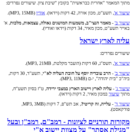
מתוך המאמר "אחרית כבראשית" בקובץ "שיבת ציון. שיעורים נפרדים:
שיעור א'
,
תשע"ט, מכון אורה, 42 דקות (וידאו).
אודיו
(MP3, 15MB).
שיעור ב'
-
מאמר הנצי"ב, משמעות המושגים גאולה, עצמאות, מלכות
, א'
באייר תשע"ט, מכון מאיר, 34 דקות (וידאו ואודיו).
עליה לארץ ישראל
שיעורים נפרדים:
שיעור א'
, תשס"ג, 60 דקות (הועבר מקלטת, MP3, 21MB).
שיעור ב'
-
הרב עובדיה יוסף על חובת העליה לא"י
, תשע"ד, 30 דקות,
ביה"כ "בית יהודה", י-ם (MP3, 11MB).
שיעור ג'
-
עליה לארץ ויישוב הארץ במצבי ירידה
, ט"ז בסיון תשע"ח,
מתוך
שיעור
במכון מאיר, 2 דקות (וידאו).
שיעור ד'
-
עלייה, זה קריטי?
, אב תש"פ, 7 דקות (MP3, 3MB,
פודקאסט).
מקורות תורניים לציונות - רמב"ם, רמב"ן ובעל
"מגילת אסתר" על מצוות יישוב א"י