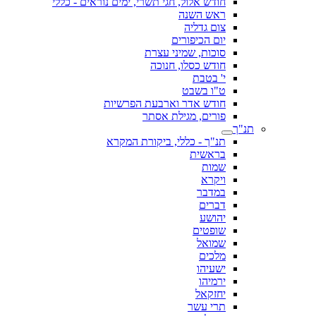
חודש אלול, חגי תשרי, ימים נוראים - כללי
ראש השנה
צום גדליה
יום הכיפורים
סוכות, שמיני עצרת
חודש כסלו, חנוכה
י' בטבת
ט"ו בשבט
חודש אדר וארבעת הפרשיות
פורים, מגילת אסתר
תנ"ך
תנ"ך - כללי, ביקורת המקרא
בראשית
שמות
ויקרא
במדבר
דברים
יהושע
שופטים
שמואל
מלכים
ישעיהו
ירמיהו
יחזקאל
תרי עשר