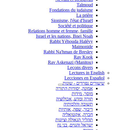
Talmoud
Fondations du judaisme
La prière
Sionisme, l'état d'Israël
Société et politique
Relations homme et femme, famille
Israel et les nations, Bnei Noah
Rabbi Yéhouda Halévy
Maimonide
Rabbi Na'hman de Breslev
Rav Kook
(Rav Askenazi (Manitou
Leçons divers
Lectures in English
Lecciones en Español
שיעורים נפרדים - שונות
אמונה, יסודות התורה
מוסר, מידות
תורה ומדע, אבולוציה
תשובה והלכותיה
דיבור, שפה, אותיות
חברה, אקטואליה
תהליך הגאולה וציונות
ישראל והגוים, בני נח