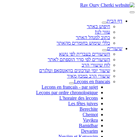
דף הבית
חיפוש באתר
עזור לנו!
כתוב למנהל האתר
כללי שימוש בחומרים מהאתר
שיעורים
השיעורים בעברית לפי נושא
השיעורים לפי סדר הוספתם לאתר
לוח שיעורי הרב
שיעור יומי ועדכונים בוואטסאפ וטלגרם
שיעורי הרב במכון מאיר
Leçons en français
Leçons en français - par sujet
Leçons par ordre chronologique
L'horaire des leçons
Les fêtes juives
Berechite
Chemot
Vayikra
Bamidbar
Devarim
Neviim et Ketouvim