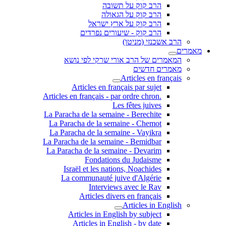
הרב קוק על תשובה
הרב קוק על הגאולה
הרב קוק על ארץ ישראל
הרב קוק - שיעורים נפרדים
הרב אשכנזי (מניטו)
מאמרים
המאמרים של הרב אורי שרקי לפי נושא
מאמרים חדשים
Articles en français
Articles en français par sujet
.Articles en français - par ordre chron
Les fêtes juives
La Paracha de la semaine - Berechite
La Paracha de la semaine - Chemot
La Paracha de la semaine - Vayikra
La Paracha de la semaine - Bemidbar
La Paracha de la semaine - Devarim
Fondations du Judaisme
Israël et les nations, Noachides
La communauté juive d'Algérie
Interviews avec le Rav
Articles divers en français
Articles in English
Articles in English by subject
Articles in English - by date