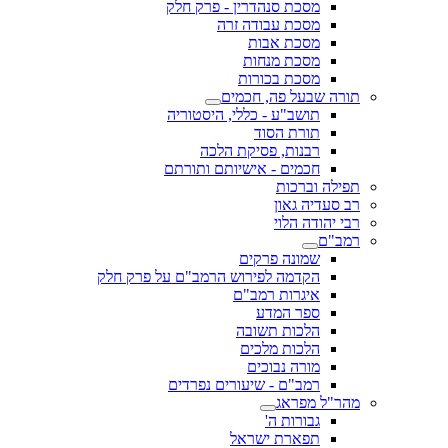
מסכת סנהדרין - פרק חלק
מסכת עבודה זרה
מסכת אבות
מסכת מנחות
מסכת בכורות
תורה שבעל פה, חכמים
תושב"ע - כללי, היסטוריה
תורת הסוד
רבנות, פסיקת הלכה
חכמים - אישיותם ותורתם
תפילה וברכות
רב סעדיה גאון
רבי יהודה הלוי
רמב"ם
שמונה פרקים
הקדמה לפירוש הרמב"ם על פרק חלק
איגרות רמב"ם
ספר המדע
הלכות תשובה
הלכות מלכים
מורה נבוכים
רמב"ם - שיעורים נפרדים
מהר"ל מפראג
גבורות ה'
תפארת ישראל