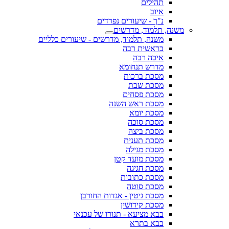
תהילים
איוב
נ"ך - שיעורים נפרדים
משנה, תלמוד, מדרשים
משנה, תלמוד, מדרשים - שיעורים כלליים
בראשית רבה
איכה רבה
מדרש תנחומא
מסכת ברכות
מסכת שבת
מסכת פסחים
מסכת ראש השנה
מסכת יומא
מסכת סוכה
מסכת ביצה
מסכת תענית
מסכת מגילה
מסכת מועד קטן
מסכת חגיגה
מסכת כתובות
מסכת סוטה
מסכת גיטין - אגדות החורבן
מסכת קידושין
בבא מציעא - תנורו של עכנאי
בבא בתרא