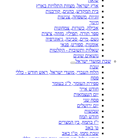
שואה
ארץ ישראל, מצוות התלויות בארץ
בית המקדש, כהנים, קורבנות
זוגיות, משפחה, צניעות
חינוך
אכילה, כשרות, צמחונות
ספר תורה, תפילין, מזוזה, ציצית
גשם, מיים, סביבה, גיאוגרפיה
אומנות, ספורט, פנאי
שאלות ותשובות - הקלטות
נושאים שונים
שבת ומועדי ישראל
שבת
הלוח העברי, מועדי ישראל, ראש חודש - כללי
פסח
ספירת העומר, ל"ג בעומר
חודש אייר
יום העצמאות
פסח שני
יום ירושלים
שבועות
חודש תמוז
י"ז בתמוז, בין המצרים
ט' באב
שבת נחמו, ט"ו באב