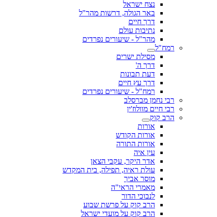
נצח ישראל
באר הגולה, דרשות מהר"ל
דרך חיים
נתיבות עולם
מהר"ל - שיעורים נפרדים
רמח"ל
מסילת ישרים
דרך ה'
דעת תבונות
דרך עץ חיים
רמח"ל - שיעורים נפרדים
רבי נחמן מברסלב
רבי חיים מוולוז'ין
הרב קוק
אורות
אורות הקודש
אורות התורה
עין איה
אדר היקר, עקבי הצאן
עולת ראיה, תפילה, בית המקדש
מוסר אביך
מאמרי הראי"ה
לנבוכי הדור
הרב קוק על פרשת שבוע
הרב קוק על מועדי ישראל