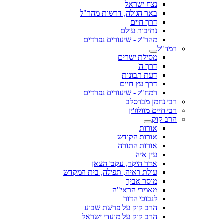
נצח ישראל
באר הגולה, דרשות מהר"ל
דרך חיים
נתיבות עולם
מהר"ל - שיעורים נפרדים
רמח"ל
מסילת ישרים
דרך ה'
דעת תבונות
דרך עץ חיים
רמח"ל - שיעורים נפרדים
רבי נחמן מברסלב
רבי חיים מוולוז'ין
הרב קוק
אורות
אורות הקודש
אורות התורה
עין איה
אדר היקר, עקבי הצאן
עולת ראיה, תפילה, בית המקדש
מוסר אביך
מאמרי הראי"ה
לנבוכי הדור
הרב קוק על פרשת שבוע
הרב קוק על מועדי ישראל