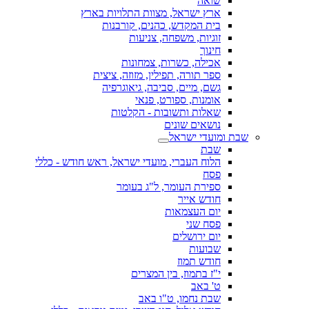
שואה
ארץ ישראל, מצוות התלויות בארץ
בית המקדש, כהנים, קורבנות
זוגיות, משפחה, צניעות
חינוך
אכילה, כשרות, צמחונות
ספר תורה, תפילין, מזוזה, ציצית
גשם, מיים, סביבה, גיאוגרפיה
אומנות, ספורט, פנאי
שאלות ותשובות - הקלטות
נושאים שונים
שבת ומועדי ישראל
שבת
הלוח העברי, מועדי ישראל, ראש חודש - כללי
פסח
ספירת העומר, ל"ג בעומר
חודש אייר
יום העצמאות
פסח שני
יום ירושלים
שבועות
חודש תמוז
י"ז בתמוז, בין המצרים
ט' באב
שבת נחמו, ט"ו באב