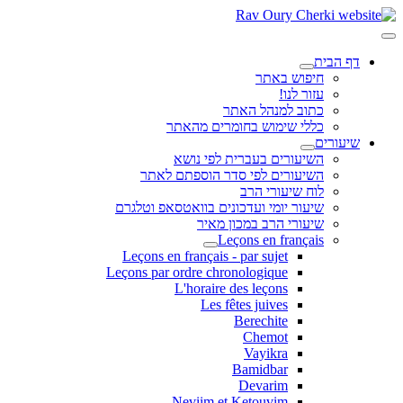
דף הבית
חיפוש באתר
עזור לנו!
כתוב למנהל האתר
כללי שימוש בחומרים מהאתר
שיעורים
השיעורים בעברית לפי נושא
השיעורים לפי סדר הוספתם לאתר
לוח שיעורי הרב
שיעור יומי ועדכונים בוואטסאפ וטלגרם
שיעורי הרב במכון מאיר
Leçons en français
Leçons en français - par sujet
Leçons par ordre chronologique
L'horaire des leçons
Les fêtes juives
Berechite
Chemot
Vayikra
Bamidbar
Devarim
Neviim et Ketouvim