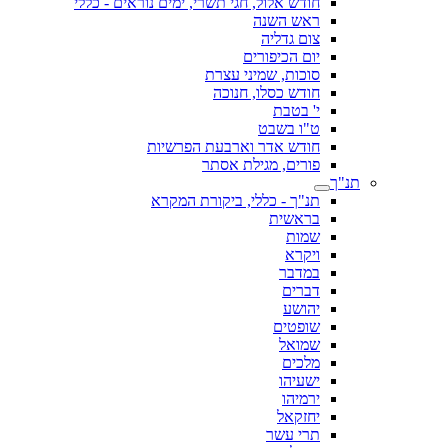
חודש אלול, חגי תשרי, ימים נוראים - כללי
ראש השנה
צום גדליה
יום הכיפורים
סוכות, שמיני עצרת
חודש כסלו, חנוכה
י' בטבת
ט"ו בשבט
חודש אדר וארבעת הפרשיות
פורים, מגילת אסתר
תנ"ך
תנ"ך - כללי, ביקורת המקרא
בראשית
שמות
ויקרא
במדבר
דברים
יהושע
שופטים
שמואל
מלכים
ישעיהו
ירמיהו
יחזקאל
תרי עשר