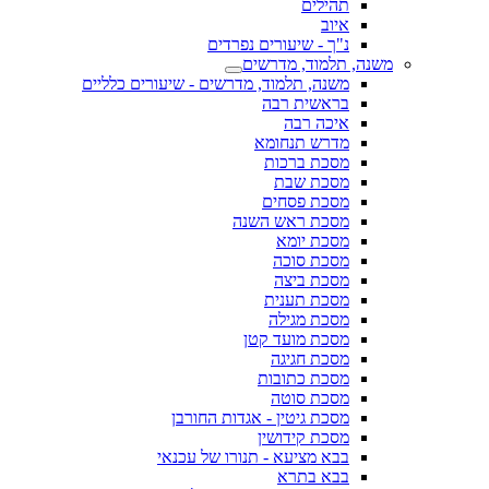
תהילים
איוב
נ"ך - שיעורים נפרדים
משנה, תלמוד, מדרשים
משנה, תלמוד, מדרשים - שיעורים כלליים
בראשית רבה
איכה רבה
מדרש תנחומא
מסכת ברכות
מסכת שבת
מסכת פסחים
מסכת ראש השנה
מסכת יומא
מסכת סוכה
מסכת ביצה
מסכת תענית
מסכת מגילה
מסכת מועד קטן
מסכת חגיגה
מסכת כתובות
מסכת סוטה
מסכת גיטין - אגדות החורבן
מסכת קידושין
בבא מציעא - תנורו של עכנאי
בבא בתרא