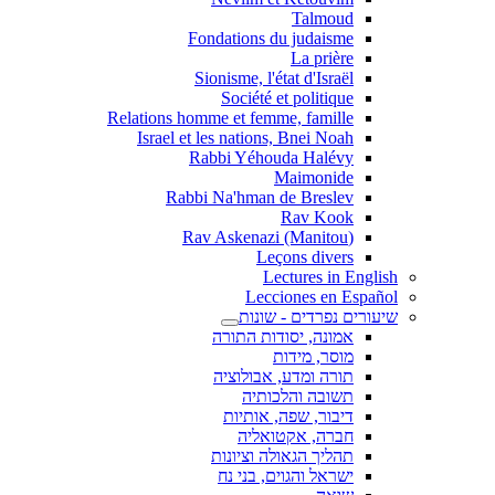
Talmoud
Fondations du judaisme
La prière
Sionisme, l'état d'Israël
Société et politique
Relations homme et femme, famille
Israel et les nations, Bnei Noah
Rabbi Yéhouda Halévy
Maimonide
Rabbi Na'hman de Breslev
Rav Kook
(Rav Askenazi (Manitou
Leçons divers
Lectures in English
Lecciones en Español
שיעורים נפרדים - שונות
אמונה, יסודות התורה
מוסר, מידות
תורה ומדע, אבולוציה
תשובה והלכותיה
דיבור, שפה, אותיות
חברה, אקטואליה
תהליך הגאולה וציונות
ישראל והגוים, בני נח