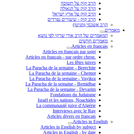
הרב קוק על תשובה
הרב קוק על הגאולה
הרב קוק על ארץ ישראל
הרב קוק - שיעורים נפרדים
הרב אשכנזי (מניטו)
מאמרים
המאמרים של הרב אורי שרקי לפי נושא
מאמרים חדשים
Articles en français
Articles en français par sujet
.Articles en français - par ordre chron
Les fêtes juives
La Paracha de la semaine - Berechite
La Paracha de la semaine - Chemot
La Paracha de la semaine - Vayikra
La Paracha de la semaine - Bemidbar
La Paracha de la semaine - Devarim
Fondations du Judaisme
Israël et les nations, Noachides
La communauté juive d'Algérie
Interviews avec le Rav
Articles divers en français
Articles in English
Articles in English by subject
Articles in English - by date