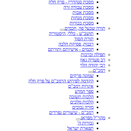
מסכת סנהדרין - פרק חלק
מסכת עבודה זרה
מסכת אבות
מסכת מנחות
מסכת בכורות
תורה שבעל פה, חכמים
תושב"ע - כללי, היסטוריה
תורת הסוד
רבנות, פסיקת הלכה
חכמים - אישיותם ותורתם
תפילה וברכות
רב סעדיה גאון
רבי יהודה הלוי
רמב"ם
שמונה פרקים
הקדמה לפירוש הרמב"ם על פרק חלק
איגרות רמב"ם
ספר המדע
הלכות תשובה
הלכות מלכים
מורה נבוכים
רמב"ם - שיעורים נפרדים
מהר"ל מפראג
גבורות ה'
תפארת ישראל