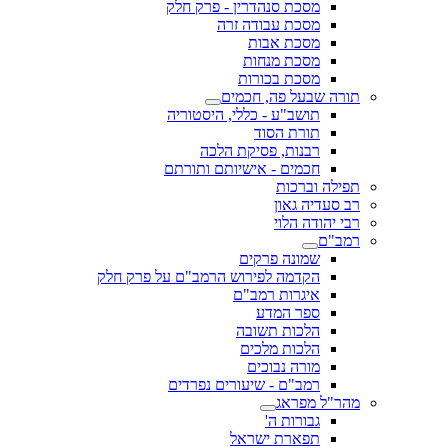
מסכת סנהדרין - פרק חלק
מסכת עבודה זרה
מסכת אבות
מסכת מנחות
מסכת בכורות
תורה שבעל פה, חכמים
תושב"ע - כללי, היסטוריה
תורת הסוד
רבנות, פסיקת הלכה
חכמים - אישיותם ותורתם
תפילה וברכות
רב סעדיה גאון
רבי יהודה הלוי
רמב"ם
שמונה פרקים
הקדמה לפירוש הרמב"ם על פרק חלק
איגרות רמב"ם
ספר המדע
הלכות תשובה
הלכות מלכים
מורה נבוכים
רמב"ם - שיעורים נפרדים
מהר"ל מפראג
גבורות ה'
תפארת ישראל