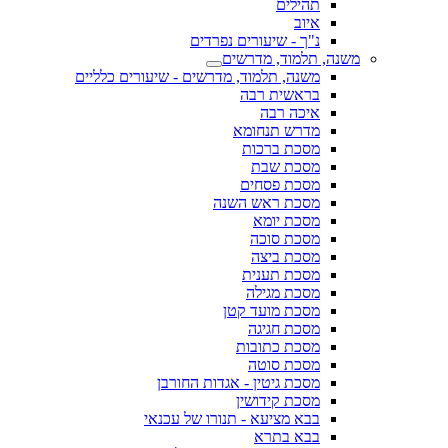
תהילים
איוב
נ"ך - שיעורים נפרדים
משנה, תלמוד, מדרשים
משנה, תלמוד, מדרשים - שיעורים כלליים
בראשית רבה
איכה רבה
מדרש תנחומא
מסכת ברכות
מסכת שבת
מסכת פסחים
מסכת ראש השנה
מסכת יומא
מסכת סוכה
מסכת ביצה
מסכת תענית
מסכת מגילה
מסכת מועד קטן
מסכת חגיגה
מסכת כתובות
מסכת סוטה
מסכת גיטין - אגדות החורבן
מסכת קידושין
בבא מציעא - תנורו של עכנאי
בבא בתרא