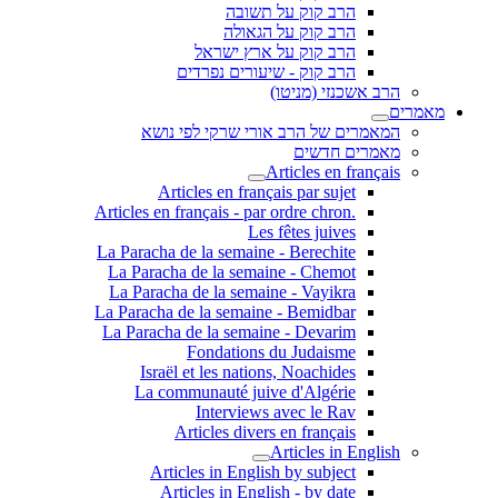
הרב קוק על תשובה
הרב קוק על הגאולה
הרב קוק על ארץ ישראל
הרב קוק - שיעורים נפרדים
הרב אשכנזי (מניטו)
מאמרים
המאמרים של הרב אורי שרקי לפי נושא
מאמרים חדשים
Articles en français
Articles en français par sujet
.Articles en français - par ordre chron
Les fêtes juives
La Paracha de la semaine - Berechite
La Paracha de la semaine - Chemot
La Paracha de la semaine - Vayikra
La Paracha de la semaine - Bemidbar
La Paracha de la semaine - Devarim
Fondations du Judaisme
Israël et les nations, Noachides
La communauté juive d'Algérie
Interviews avec le Rav
Articles divers en français
Articles in English
Articles in English by subject
Articles in English - by date