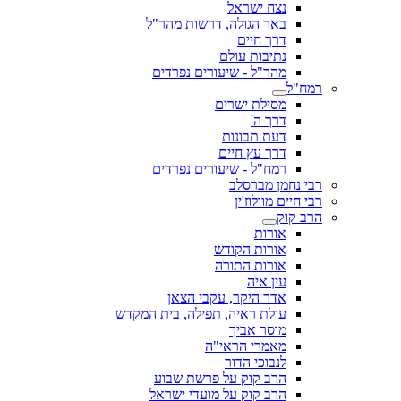
נצח ישראל
באר הגולה, דרשות מהר"ל
דרך חיים
נתיבות עולם
מהר"ל - שיעורים נפרדים
רמח"ל
מסילת ישרים
דרך ה'
דעת תבונות
דרך עץ חיים
רמח"ל - שיעורים נפרדים
רבי נחמן מברסלב
רבי חיים מוולוז'ין
הרב קוק
אורות
אורות הקודש
אורות התורה
עין איה
אדר היקר, עקבי הצאן
עולת ראיה, תפילה, בית המקדש
מוסר אביך
מאמרי הראי"ה
לנבוכי הדור
הרב קוק על פרשת שבוע
הרב קוק על מועדי ישראל