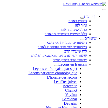
דף הבית
חיפוש באתר
עזור לנו!
כתוב למנהל האתר
כללי שימוש בחומרים מהאתר
שיעורים
השיעורים בעברית לפי נושא
השיעורים לפי סדר הוספתם לאתר
לוח שיעורי הרב
שיעור יומי ועדכונים בוואטסאפ וטלגרם
שיעורי הרב במכון מאיר
Leçons en français
Leçons en français - par sujet
Leçons par ordre chronologique
L'horaire des leçons
Les fêtes juives
Berechite
Chemot
Vayikra
Bamidbar
Devarim
Neviim et Ketouvim