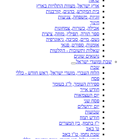
שואה
ארץ ישראל, מצוות התלויות בארץ
בית המקדש, כהנים, קורבנות
זוגיות, משפחה, צניעות
חינוך
אכילה, כשרות, צמחונות
ספר תורה, תפילין, מזוזה, ציצית
גשם, מיים, סביבה, גיאוגרפיה
אומנות, ספורט, פנאי
שאלות ותשובות - הקלטות
נושאים שונים
שבת ומועדי ישראל
שבת
הלוח העברי, מועדי ישראל, ראש חודש - כללי
פסח
ספירת העומר, ל"ג בעומר
חודש אייר
יום העצמאות
פסח שני
יום ירושלים
שבועות
חודש תמוז
י"ז בתמוז, בין המצרים
ט' באב
שבת נחמו, ט"ו באב