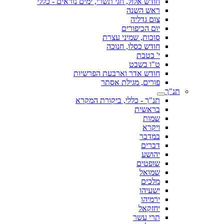
חודש אלול, חגי תשרי, ימים נוראים - כללי
ראש השנה
צום גדליה
יום הכיפורים
סוכות, שמיני עצרת
חודש כסלו, חנוכה
י' בטבת
ט"ו בשבט
חודש אדר וארבעת הפרשיות
פורים, מגילת אסתר
תנ"ך
תנ"ך - כללי, ביקורת המקרא
בראשית
שמות
ויקרא
במדבר
דברים
יהושע
שופטים
שמואל
מלכים
ישעיהו
ירמיהו
יחזקאל
תרי עשר