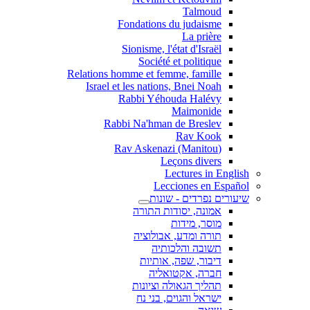
Talmoud
Fondations du judaisme
La prière
Sionisme, l'état d'Israël
Société et politique
Relations homme et femme, famille
Israel et les nations, Bnei Noah
Rabbi Yéhouda Halévy
Maimonide
Rabbi Na'hman de Breslev
Rav Kook
(Rav Askenazi (Manitou
Leçons divers
Lectures in English
Lecciones en Español
שיעורים נפרדים - שונות
אמונה, יסודות התורה
מוסר, מידות
תורה ומדע, אבולוציה
תשובה והלכותיה
דיבור, שפה, אותיות
חברה, אקטואליה
תהליך הגאולה וציונות
ישראל והגוים, בני נח