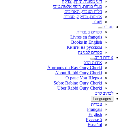
דיני ממונות ונזקין, צדקה
בעלי כוחות, ריפוי אלטרנטיבי
הלוח העברי, תאריכים
אומנות, מוזיקה, ספרות
שונות
ספרים
ספרים בעברית
Livres en français
Books in English
Книги на русском
ספרים לבני נח
אודות הרב
אודות הרב
À propos du Rav Oury Cherki
About Rabbi Oury Cherki
О раве Ури Шерки
Sobre Rabino Oury Cherki
Über Rabbi Oury Cherki
לכתוב לרב
Languages
עברית
Français
English
Русский
Español