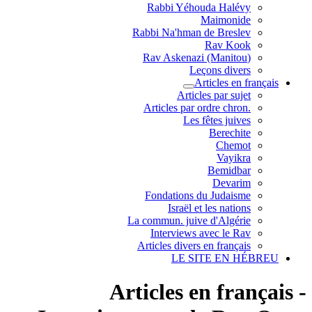
Rabbi Yéhouda Halévy
Maimonide
Rabbi Na'hman de Breslev
Rav Kook
(Rav Askenazi (Manitou
Leçons divers
Articles en français
Articles par sujet
.Articles par ordre chron
Les fêtes juives
Berechite
Chemot
Vayikra
Bemidbar
Devarim
Fondations du Judaisme
Israël et les nations
La commun. juive d'Algérie
Interviews avec le Rav
Articles divers en français
LE SITE EN HÉBREU
Articles en français -