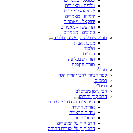
שמואל - מאמרים
מלכים - מאמרים
ישעיהו - מאמרים
ירמיהו - מאמרים
יחזקאל - מאמרים
תרי עשר - מאמרים
כתובים - מאמרים
תורה שבעל פה, משנה, תלמוד
מסכת אבות
תלמוד
חכמים
תורה שבעל פה
תורת הקבלה
תפילה
ספר הכוזרי לרבי יהודה הלוי
רמב"ם
רמח"ל
רבי נחמן מברסלב
הרב קוק ותורתו
ספר אורות - סיכומי שיעורים
אורות התורה
מידות הראי"ה
לנבוכי הדור
הרב קוק על המועדים
הרב קוק על יסודות התורה