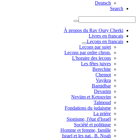
Deutsch
Search
À propos du Rav Oury Cherki
Livres en français
Leçons en français
Leçons par sujet
.Leçons par ordre chron
L'horaire des leçons
Les fêtes juives
Berechite
Chemot
Vayikra
Bamidbar
Devarim
Neviim et Ketouvim
Talmoud
Fondations du judaisme
La prière
Sionisme, l'état d'Israël
Société et politique
Homme et femme, famille
Israel et les nat., B. Noah