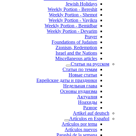
Jewish Holidays
Weekly Portion - Bereshit
Weekly Portion - Shemot
Weekly Portion - Vayikra
Weekly Portion - Bemidbar
Weekly Portion - Devarim
Prayer
Foundations of Judaism
Zionism, Redemption
Israel and the Nations
Miscellaneous articles
Статьи на русском
Статьи по темам
Новые статьи
Еврейские даты и праздники
Недельная глава
Основы иудаизма
Актуалия
Ноахиды
Разное
Artikel auf deutsch
Artículos en Español
Artículos por tema
Artículos nuevos
Parashá de la semana