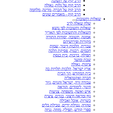
הרב קוק על תשובה
הרב קוק על גלות, גאולה
הרב קוק על חברה, מדינה, מלחמה
הרב קוק - מאמרים שונים
שאלות ותשובות
שלח שאלה לרב
שאלות ותשובות לפי נושא
השאלות והתשובות לפי תאריך
אמונה, תשובה, יסודות התורה
מקורות ופירושיהם
עברית, הלכות דיבור, שמות
חכמים, רבנות, פסיקת הלכה
תפילה, ברכות, בית כנסת
שבת ומועד
ציונות, גאולה
ארץ ישראל, הלכות תלויות בה
בית המקדש, הר הבית
חברה ואקטואליה
עבודה זרה, ישראל והגוים, גיור
חינוך, לימודים, הוראה
איש ואשה, משפחה, צניעות
גוף ומראה חיצוני, בגדים, ציצית
כשרות, אוכל ואכילה
טהרה, נטילת ידיים, טבילת כלים
ספרי קודש, תפילין, מזוזה, גניזה