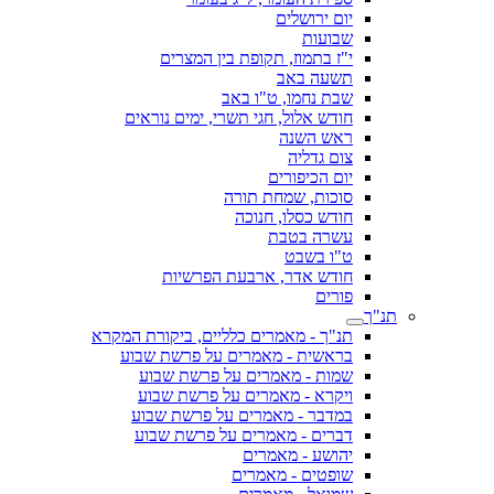
יום ירושלים
שבועות
י"ז בתמוז, תקופת בין המצרים
תשעה באב
שבת נחמו, ט"ו באב
חודש אלול, חגי תשרי, ימים נוראים
ראש השנה
צום גדליה
יום הכיפורים
סוכות, שמחת תורה
חודש כסלו, חנוכה
עשרה בטבת
ט"ו בשבט
חודש אדר, ארבעת הפרשיות
פורים
תנ"ך
תנ"ך - מאמרים כלליים, ביקורת המקרא
בראשית - מאמרים על פרשת שבוע
שמות - מאמרים על פרשת שבוע
ויקרא - מאמרים על פרשת שבוע
במדבר - מאמרים על פרשת שבוע
דברים - מאמרים על פרשת שבוע
יהושע - מאמרים
שופטים - מאמרים