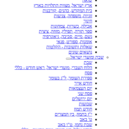
שואה
ארץ ישראל, מצוות התלויות בארץ
בית המקדש, כהנים, קורבנות
זוגיות, משפחה, צניעות
חינוך
אכילה, כשרות, צמחונות
ספר תורה, תפילין, מזוזה, ציצית
גשם, מיים, סביבה, גיאוגרפיה
אומנות, ספורט, פנאי
שאלות ותשובות - הקלטות
נושאים שונים
שבת ומועדי ישראל
שבת
הלוח העברי, מועדי ישראל, ראש חודש - כללי
פסח
ספירת העומר, ל"ג בעומר
חודש אייר
יום העצמאות
פסח שני
יום ירושלים
שבועות
חודש תמוז
י"ז בתמוז, בין המצרים
ט' באב
שבת נחמו, ט"ו באב