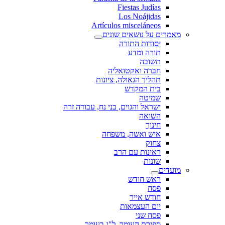
Fiestas Judías
Los Noájidas
Artículos misceláneos
מאמרים על נושאים שונים
יסודות התורה
תורה ומדע
תשובה
חברה ואקטואליה
תהליך הגאולה, ציונות
בית המקדש
שמיטה
ישראל והגוים, בני נח, עבודה זרה
השואה
חינוך
איש ואשה, משפחה
צחוק
ראינות עם הרב
שונות
מועדים
ראש חודש
פסח
חודש אייר
יום העצמאות
פסח שני
ספירת העומר, ל"ג בעומר