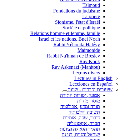
Talmoud
Fondations du judaisme
La prière
Sionisme, l'état d'Israël
Société et politique
Relations homme et femme, famille
Israel et les nations, Bnei Noah
Rabbi Yéhouda Halévy
Maimonide
Rabbi Na'hman de Breslev
Rav Kook
(Rav Askenazi (Manitou
Leçons divers
Lectures in English
Lecciones en Español
שיעורים נפרדים - שונות
אמונה, יסודות התורה
מוסר, מידות
תורה ומדע, אבולוציה
תשובה והלכותיה
דיבור, שפה, אותיות
חברה, אקטואליה
תהליך הגאולה וציונות
ישראל והגוים, בני נח