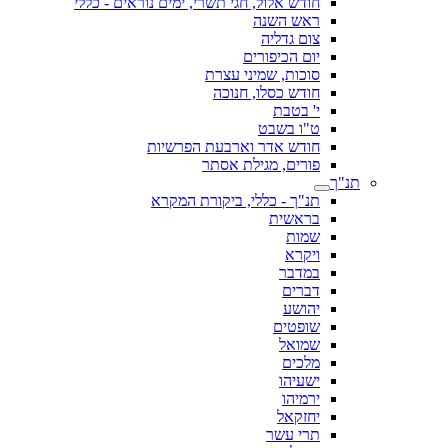
חודש אלול, חגי תשרי, ימים נוראים - כללי
ראש השנה
צום גדליה
יום הכיפורים
סוכות, שמיני עצרת
חודש כסלו, חנוכה
י' בטבת
ט"ו בשבט
חודש אדר וארבעת הפרשיות
פורים, מגילת אסתר
תנ"ך
תנ"ך - כללי, ביקורת המקרא
בראשית
שמות
ויקרא
במדבר
דברים
יהושע
שופטים
שמואל
מלכים
ישעיהו
ירמיהו
יחזקאל
תרי עשר