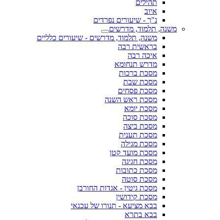
תהילים
איוב
נ"ך - שיעורים נפרדים
משנה, תלמוד, מדרשים
משנה, תלמוד, מדרשים - שיעורים כלליים
בראשית רבה
איכה רבה
מדרש תנחומא
מסכת ברכות
מסכת שבת
מסכת פסחים
מסכת ראש השנה
מסכת יומא
מסכת סוכה
מסכת ביצה
מסכת תענית
מסכת מגילה
מסכת מועד קטן
מסכת חגיגה
מסכת כתובות
מסכת סוטה
מסכת גיטין - אגדות החורבן
מסכת קידושין
בבא מציעא - תנורו של עכנאי
בבא בתרא