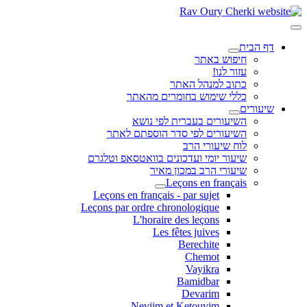
דף הבית
חיפוש באתר
עזור לנו!
כתוב למנהל האתר
כללי שימוש בחומרים מהאתר
שיעורים
השיעורים בעברית לפי נושא
השיעורים לפי סדר הוספתם לאתר
לוח שיעורי הרב
שיעור יומי ועדכונים בוואטסאפ וטלגרם
שיעורי הרב במכון מאיר
Leçons en français
Leçons en français - par sujet
Leçons par ordre chronologique
L'horaire des leçons
Les fêtes juives
Berechite
Chemot
Vayikra
Bamidbar
Devarim
Neviim et Ketouvim