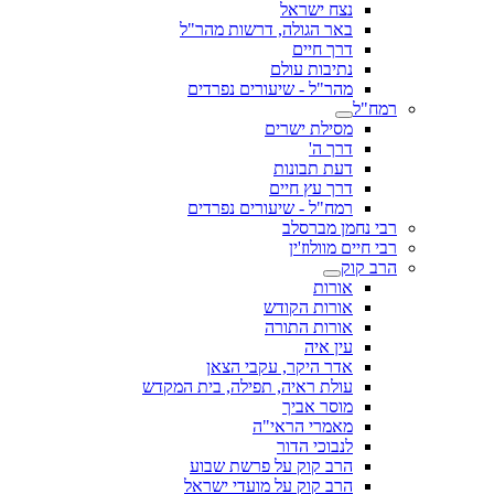
נצח ישראל
באר הגולה, דרשות מהר"ל
דרך חיים
נתיבות עולם
מהר"ל - שיעורים נפרדים
רמח"ל
מסילת ישרים
דרך ה'
דעת תבונות
דרך עץ חיים
רמח"ל - שיעורים נפרדים
רבי נחמן מברסלב
רבי חיים מוולוז'ין
הרב קוק
אורות
אורות הקודש
אורות התורה
עין איה
אדר היקר, עקבי הצאן
עולת ראיה, תפילה, בית המקדש
מוסר אביך
מאמרי הראי"ה
לנבוכי הדור
הרב קוק על פרשת שבוע
הרב קוק על מועדי ישראל