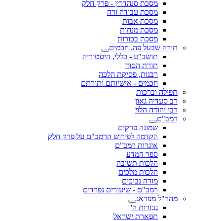
מסכת סנהדרין - פרק חלק
מסכת עבודה זרה
מסכת אבות
מסכת מנחות
מסכת בכורות
תורה שבעל פה, חכמים
תושב"ע - כללי, היסטוריה
תורת הסוד
רבנות, פסיקת הלכה
חכמים - אישיותם ותורתם
תפילה וברכות
רב סעדיה גאון
רבי יהודה הלוי
רמב"ם
שמונה פרקים
הקדמה לפירוש הרמב"ם על פרק חלק
איגרות רמב"ם
ספר המדע
הלכות תשובה
הלכות מלכים
מורה נבוכים
רמב"ם - שיעורים נפרדים
מהר"ל מפראג
גבורות ה'
תפארת ישראל