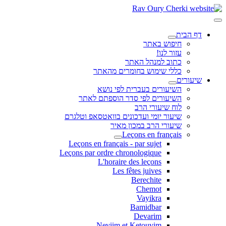
דף הבית
חיפוש באתר
עזור לנו!
כתוב למנהל האתר
כללי שימוש בחומרים מהאתר
שיעורים
השיעורים בעברית לפי נושא
השיעורים לפי סדר הוספתם לאתר
לוח שיעורי הרב
שיעור יומי ועדכונים בוואטסאפ וטלגרם
שיעורי הרב במכון מאיר
Leçons en français
Leçons en français - par sujet
Leçons par ordre chronologique
L'horaire des leçons
Les fêtes juives
Berechite
Chemot
Vayikra
Bamidbar
Devarim
Neviim et Ketouvim