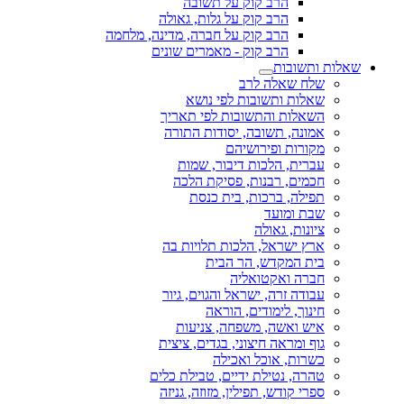
הרב קוק על תשובה
הרב קוק על גלות, גאולה
הרב קוק על חברה, מדינה, מלחמה
הרב קוק - מאמרים שונים
שאלות ותשובות
שלח שאלה לרב
שאלות ותשובות לפי נושא
השאלות והתשובות לפי תאריך
אמונה, תשובה, יסודות התורה
מקורות ופירושיהם
עברית, הלכות דיבור, שמות
חכמים, רבנות, פסיקת הלכה
תפילה, ברכות, בית כנסת
שבת ומועד
ציונות, גאולה
ארץ ישראל, הלכות תלויות בה
בית המקדש, הר הבית
חברה ואקטואליה
עבודה זרה, ישראל והגוים, גיור
חינוך, לימודים, הוראה
איש ואשה, משפחה, צניעות
גוף ומראה חיצוני, בגדים, ציצית
כשרות, אוכל ואכילה
טהרה, נטילת ידיים, טבילת כלים
ספרי קודש, תפילין, מזוזה, גניזה