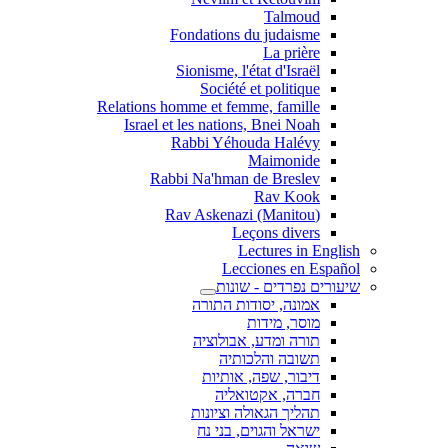
Talmoud
Fondations du judaisme
La prière
Sionisme, l'état d'Israël
Société et politique
Relations homme et femme, famille
Israel et les nations, Bnei Noah
Rabbi Yéhouda Halévy
Maimonide
Rabbi Na'hman de Breslev
Rav Kook
(Rav Askenazi (Manitou
Leçons divers
Lectures in English
Lecciones en Español
שיעורים נפרדים - שונות
אמונה, יסודות התורה
מוסר, מידות
תורה ומדע, אבולוציה
תשובה והלכותיה
דיבור, שפה, אותיות
חברה, אקטואליה
תהליך הגאולה וציונות
ישראל והגוים, בני נח