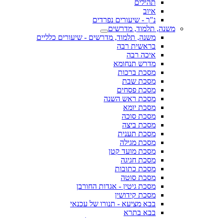
תהילים
איוב
נ"ך - שיעורים נפרדים
משנה, תלמוד, מדרשים
משנה, תלמוד, מדרשים - שיעורים כלליים
בראשית רבה
איכה רבה
מדרש תנחומא
מסכת ברכות
מסכת שבת
מסכת פסחים
מסכת ראש השנה
מסכת יומא
מסכת סוכה
מסכת ביצה
מסכת תענית
מסכת מגילה
מסכת מועד קטן
מסכת חגיגה
מסכת כתובות
מסכת סוטה
מסכת גיטין - אגדות החורבן
מסכת קידושין
בבא מציעא - תנורו של עכנאי
בבא בתרא