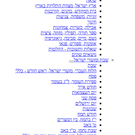
שואה
ארץ ישראל, מצוות התלויות בארץ
בית המקדש, כהנים, קורבנות
זוגיות, משפחה, צניעות
חינוך
אכילה, כשרות, צמחונות
ספר תורה, תפילין, מזוזה, ציצית
גשם, מיים, סביבה, גיאוגרפיה
אומנות, ספורט, פנאי
שאלות ותשובות - הקלטות
נושאים שונים
שבת ומועדי ישראל
שבת
הלוח העברי, מועדי ישראל, ראש חודש - כללי
פסח
ספירת העומר, ל"ג בעומר
חודש אייר
יום העצמאות
פסח שני
יום ירושלים
שבועות
חודש תמוז
י"ז בתמוז, בין המצרים
ט' באב
שבת נחמו, ט"ו באב