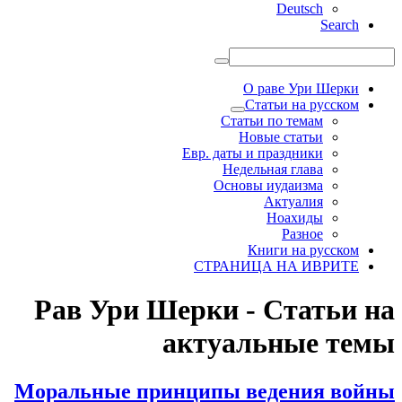
Deutsch
Search
О раве Ури Шерки
Статьи на русском
Статьи по темам
Новые статьи
Евр. даты и праздники
Недельная глава
Основы иудаизма
Актуалия
Ноахиды
Разное
Книги на русском
СТРАНИЦА НА ИВРИТЕ
Рав Ури Шерки - Статьи на
актуальные темы
Моральные принципы ведения войны