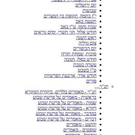
יום ירושלים
שבועות
י"ז בתמוז, תקופת בין המצרים
תשעה באב
שבת נחמו, ט"ו באב
חודש אלול, חגי תשרי, ימים נוראים
ראש השנה
צום גדליה
יום הכיפורים
סוכות, שמחת תורה
חודש כסלו, חנוכה
עשרה בטבת
ט"ו בשבט
חודש אדר, ארבעת הפרשיות
פורים
תנ"ך
תנ"ך - מאמרים כלליים, ביקורת המקרא
בראשית - מאמרים על פרשת שבוע
שמות - מאמרים על פרשת שבוע
ויקרא - מאמרים על פרשת שבוע
במדבר - מאמרים על פרשת שבוע
דברים - מאמרים על פרשת שבוע
יהושע - מאמרים
שופטים - מאמרים