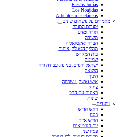
Fiestas Judías
Los Noájidas
Artículos misceláneos
מאמרים על נושאים שונים
יסודות התורה
תורה ומדע
תשובה
חברה ואקטואליה
תהליך הגאולה, ציונות
בית המקדש
שמיטה
ישראל והגוים, בני נח, עבודה זרה
השואה
חינוך
איש ואשה, משפחה
צחוק
ראינות עם הרב
שונות
מועדים
ראש חודש
פסח
חודש אייר
יום העצמאות
פסח שני
ספירת העומר, ל"ג בעומר