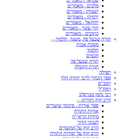
שמואל - מאמרים
מלכים - מאמרים
ישעיהו - מאמרים
ירמיהו - מאמרים
יחזקאל - מאמרים
תרי עשר - מאמרים
כתובים - מאמרים
תורה שבעל פה, משנה, תלמוד
מסכת אבות
תלמוד
חכמים
תורה שבעל פה
תורת הקבלה
תפילה
ספר הכוזרי לרבי יהודה הלוי
רמב"ם
רמח"ל
רבי נחמן מברסלב
הרב קוק ותורתו
ספר אורות - סיכומי שיעורים
אורות התורה
מידות הראי"ה
לנבוכי הדור
הרב קוק על המועדים
הרב קוק על יסודות התורה