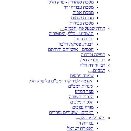
מסכת סנהדרין - פרק חלק
מסכת עבודה זרה
מסכת אבות
מסכת מנחות
מסכת בכורות
תורה שבעל פה, חכמים
תושב"ע - כללי, היסטוריה
תורת הסוד
רבנות, פסיקת הלכה
חכמים - אישיותם ותורתם
תפילה וברכות
רב סעדיה גאון
רבי יהודה הלוי
רמב"ם
שמונה פרקים
הקדמה לפירוש הרמב"ם על פרק חלק
איגרות רמב"ם
ספר המדע
הלכות תשובה
הלכות מלכים
מורה נבוכים
רמב"ם - שיעורים נפרדים
מהר"ל מפראג
גבורות ה'
תפארת ישראל