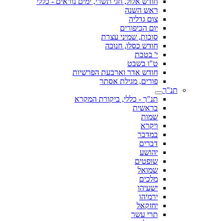
חודש אלול, חגי תשרי, ימים נוראים - כללי
ראש השנה
צום גדליה
יום הכיפורים
סוכות, שמיני עצרת
חודש כסלו, חנוכה
י' בטבת
ט"ו בשבט
חודש אדר וארבעת הפרשיות
פורים, מגילת אסתר
תנ"ך
תנ"ך - כללי, ביקורת המקרא
בראשית
שמות
ויקרא
במדבר
דברים
יהושע
שופטים
שמואל
מלכים
ישעיהו
ירמיהו
יחזקאל
תרי עשר