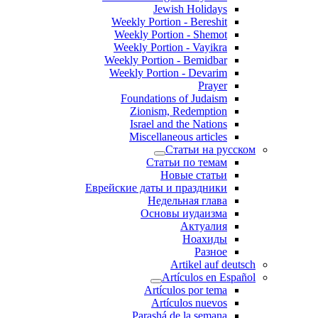
Jewish Holidays
Weekly Portion - Bereshit
Weekly Portion - Shemot
Weekly Portion - Vayikra
Weekly Portion - Bemidbar
Weekly Portion - Devarim
Prayer
Foundations of Judaism
Zionism, Redemption
Israel and the Nations
Miscellaneous articles
Статьи на русском
Статьи по темам
Новые статьи
Еврейские даты и праздники
Недельная глава
Основы иудаизма
Актуалия
Ноахиды
Разное
Artikel auf deutsch
Artículos en Español
Artículos por tema
Artículos nuevos
Parashá de la semana