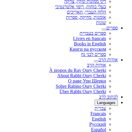
דיני ממונות ונזקין, צדקה
בעלי כוחות, ריפוי אלטרנטיבי
הלוח העברי, תאריכים
אומנות, מוזיקה, ספרות
שונות
ספרים
ספרים בעברית
Livres en français
Books in English
Книги на русском
ספרים לבני נח
אודות הרב
אודות הרב
À propos du Rav Oury Cherki
About Rabbi Oury Cherki
О раве Ури Шерки
Sobre Rabino Oury Cherki
Über Rabbi Oury Cherki
לכתוב לרב
Languages
עברית
Français
English
Русский
Español