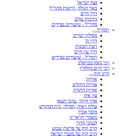
נצח ישראל
באר הגולה, דרשות מהר"ל
דרך חיים
נתיבות עולם
מהר"ל - שיעורים נפרדים
רמח"ל
מסילת ישרים
דרך ה'
דעת תבונות
דרך עץ חיים
רמח"ל - שיעורים נפרדים
רבי נחמן מברסלב
רבי חיים מוולוז'ין
הרב קוק
אורות
אורות הקודש
אורות התורה
עין איה
אדר היקר, עקבי הצאן
עולת ראיה, תפילה, בית המקדש
מוסר אביך
מאמרי הראי"ה
לנבוכי הדור
הרב קוק על פרשת שבוע
הרב קוק על מועדי ישראל