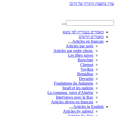
עזרו בהפצת התורה של הרב!
מאמרים בעברית לפי נושא
מאמרים חדשים
Articles en français
Articles par sujet
.Articles par ordre chron
Les fêtes juives
Berechite
Chemot
Vayikra
Bemidbar
Devarim
Fondations du Judaisme
Israël et les nations
La commun. juive d'Algérie
Interviews avec le Rav
Articles divers en français
Articles in English
Articles by subject
Articles by date