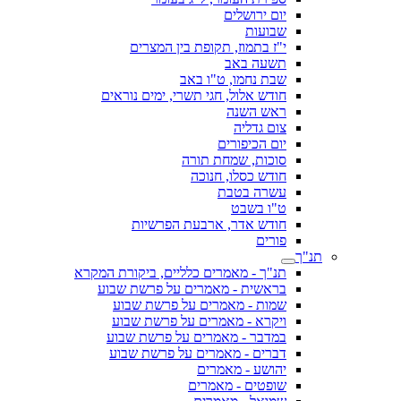
יום ירושלים
שבועות
י"ז בתמוז, תקופת בין המצרים
תשעה באב
שבת נחמו, ט"ו באב
חודש אלול, חגי תשרי, ימים נוראים
ראש השנה
צום גדליה
יום הכיפורים
סוכות, שמחת תורה
חודש כסלו, חנוכה
עשרה בטבת
ט"ו בשבט
חודש אדר, ארבעת הפרשיות
פורים
תנ"ך
תנ"ך - מאמרים כלליים, ביקורת המקרא
בראשית - מאמרים על פרשת שבוע
שמות - מאמרים על פרשת שבוע
ויקרא - מאמרים על פרשת שבוע
במדבר - מאמרים על פרשת שבוע
דברים - מאמרים על פרשת שבוע
יהושע - מאמרים
שופטים - מאמרים