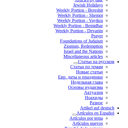
Jewish Holidays
Weekly Portion - Bereshit
Weekly Portion - Shemot
Weekly Portion - Vayikra
Weekly Portion - Bemidbar
Weekly Portion - Devarim
Prayer
Foundations of Judaism
Zionism, Redemption
Israel and the Nations
Miscellaneous articles
Статьи на русском
Статьи по темам
Новые статьи
Евр. даты и праздники
Недельная глава
Основы иудаизма
Актуалия
Ноахиды
Разное
Artikel auf deutsch
Artículos en Español
Artículos por tema
Artículos nuevos