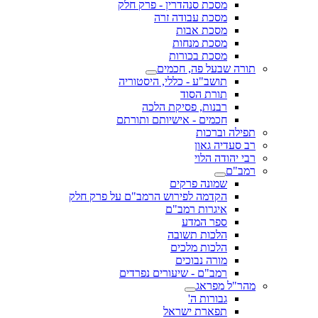
מסכת סנהדרין - פרק חלק
מסכת עבודה זרה
מסכת אבות
מסכת מנחות
מסכת בכורות
תורה שבעל פה, חכמים
תושב"ע - כללי, היסטוריה
תורת הסוד
רבנות, פסיקת הלכה
חכמים - אישיותם ותורתם
תפילה וברכות
רב סעדיה גאון
רבי יהודה הלוי
רמב"ם
שמונה פרקים
הקדמה לפירוש הרמב"ם על פרק חלק
איגרות רמב"ם
ספר המדע
הלכות תשובה
הלכות מלכים
מורה נבוכים
רמב"ם - שיעורים נפרדים
מהר"ל מפראג
גבורות ה'
תפארת ישראל