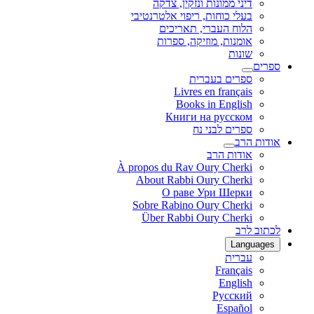
דיני ממונות ונזקין, צדקה
בעלי כוחות, ריפוי אלטרנטיבי
הלוח העברי, תאריכים
אומנות, מוזיקה, ספרות
שונות
ספרים
ספרים בעברית
Livres en français
Books in English
Книги на русском
ספרים לבני נח
אודות הרב
אודות הרב
À propos du Rav Oury Cherki
About Rabbi Oury Cherki
О раве Ури Шерки
Sobre Rabino Oury Cherki
Über Rabbi Oury Cherki
לכתוב לרב
Languages
עברית
Français
English
Русский
Español