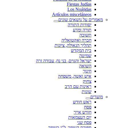
Fiestas Judías
Los Noájidas
Artículos misceláneos
מאמרים על נושאים שונים
יסודות התורה
תורה ומדע
תשובה
חברה ואקטואליה
תהליך הגאולה, ציונות
בית המקדש
שמיטה
ישראל והגוים, בני נח, עבודה זרה
השואה
חינוך
איש ואשה, משפחה
צחוק
ראינות עם הרב
שונות
מועדים
ראש חודש
פסח
חודש אייר
יום העצמאות
פסח שני
ספירת העומר, ל"ג בעומר