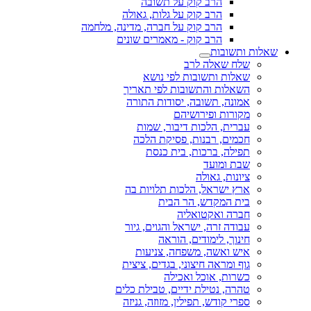
הרב קוק על תשובה
הרב קוק על גלות, גאולה
הרב קוק על חברה, מדינה, מלחמה
הרב קוק - מאמרים שונים
שאלות ותשובות
שלח שאלה לרב
שאלות ותשובות לפי נושא
השאלות והתשובות לפי תאריך
אמונה, תשובה, יסודות התורה
מקורות ופירושיהם
עברית, הלכות דיבור, שמות
חכמים, רבנות, פסיקת הלכה
תפילה, ברכות, בית כנסת
שבת ומועד
ציונות, גאולה
ארץ ישראל, הלכות תלויות בה
בית המקדש, הר הבית
חברה ואקטואליה
עבודה זרה, ישראל והגוים, גיור
חינוך, לימודים, הוראה
איש ואשה, משפחה, צניעות
גוף ומראה חיצוני, בגדים, ציצית
כשרות, אוכל ואכילה
טהרה, נטילת ידיים, טבילת כלים
ספרי קודש, תפילין, מזוזה, גניזה