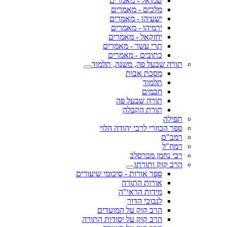
שמואל - מאמרים
מלכים - מאמרים
ישעיהו - מאמרים
ירמיהו - מאמרים
יחזקאל - מאמרים
תרי עשר - מאמרים
כתובים - מאמרים
תורה שבעל פה, משנה, תלמוד
מסכת אבות
תלמוד
חכמים
תורה שבעל פה
תורת הקבלה
תפילה
ספר הכוזרי לרבי יהודה הלוי
רמב"ם
רמח"ל
רבי נחמן מברסלב
הרב קוק ותורתו
ספר אורות - סיכומי שיעורים
אורות התורה
מידות הראי"ה
לנבוכי הדור
הרב קוק על המועדים
הרב קוק על יסודות התורה