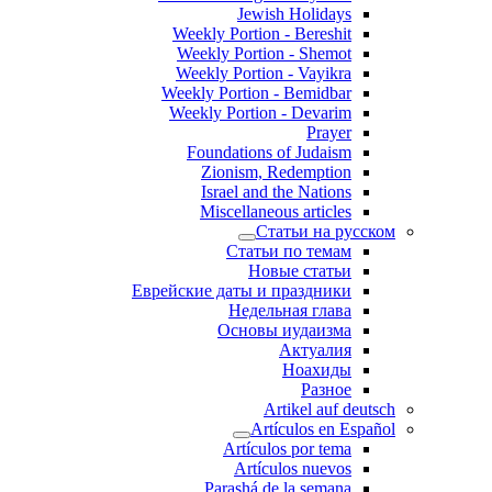
Jewish Holidays
Weekly Portion - Bereshit
Weekly Portion - Shemot
Weekly Portion - Vayikra
Weekly Portion - Bemidbar
Weekly Portion - Devarim
Prayer
Foundations of Judaism
Zionism, Redemption
Israel and the Nations
Miscellaneous articles
Статьи на русском
Статьи по темам
Новые статьи
Еврейские даты и праздники
Недельная глава
Основы иудаизма
Актуалия
Ноахиды
Разное
Artikel auf deutsch
Artículos en Español
Artículos por tema
Artículos nuevos
Parashá de la semana