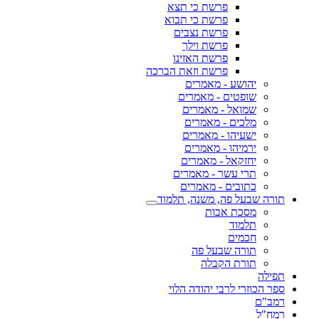
פרשת כי תצא
פרשת כי תבוא
פרשת נצבים
פרשת וילך
פרשת האזינו
פרשת וזאת הברכה
יהושע - מאמרים
שופטים - מאמרים
שמואל - מאמרים
מלכים - מאמרים
ישעיהו - מאמרים
ירמיהו - מאמרים
יחזקאל - מאמרים
תרי עשר - מאמרים
כתובים - מאמרים
תורה שבעל פה, משנה, תלמוד
מסכת אבות
תלמוד
חכמים
תורה שבעל פה
תורת הקבלה
תפילה
ספר הכוזרי לרבי יהודה הלוי
רמב"ם
רמח"ל