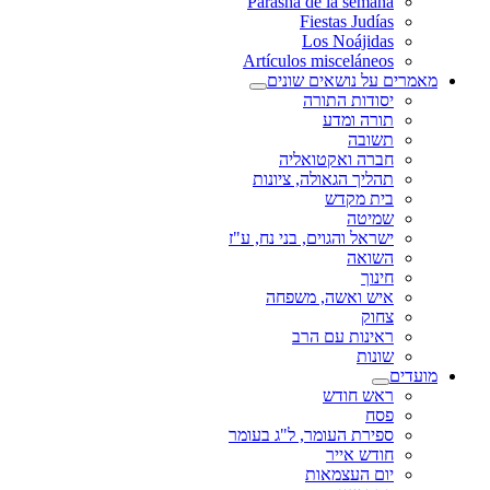
Parashá de la semana
Fiestas Judías
Los Noájidas
Artículos misceláneos
מאמרים על נושאים שונים
יסודות התורה
תורה ומדע
תשובה
חברה ואקטואליה
תהליך הגאולה, ציונות
בית מקדש
שמיטה
ישראל והגוים, בני נח, ע"ז
השואה
חינוך
איש ואשה, משפחה
צחוק
ראינות עם הרב
שונות
מועדים
ראש חודש
פסח
ספירת העומר, ל"ג בעומר
חודש אייר
יום העצמאות