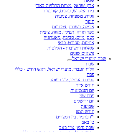
שואה
ארץ ישראל, מצוות התלויות בארץ
בית המקדש, כהנים, קורבנות
זוגיות, משפחה, צניעות
חינוך
אכילה, כשרות, צמחונות
ספר תורה, תפילין, מזוזה, ציצית
גשם, מיים, סביבה, גיאוגרפיה
אומנות, ספורט, פנאי
שאלות ותשובות - הקלטות
נושאים שונים
שבת ומועדי ישראל
שבת
הלוח העברי, מועדי ישראל, ראש חודש - כללי
פסח
ספירת העומר, ל"ג בעומר
חודש אייר
יום העצמאות
פסח שני
יום ירושלים
שבועות
חודש תמוז
י"ז בתמוז, בין המצרים
ט' באב
שבת נחמו, ט"ו באב