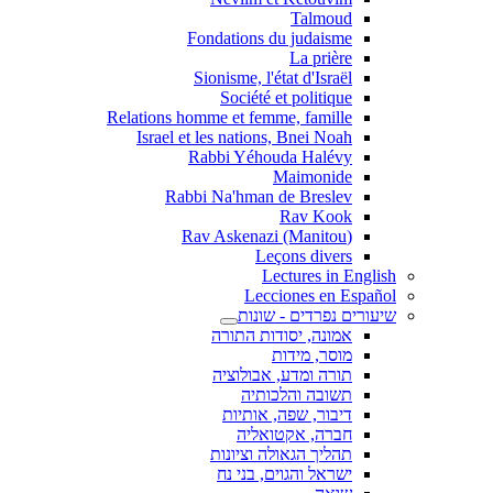
Talmoud
Fondations du judaisme
La prière
Sionisme, l'état d'Israël
Société et politique
Relations homme et femme, famille
Israel et les nations, Bnei Noah
Rabbi Yéhouda Halévy
Maimonide
Rabbi Na'hman de Breslev
Rav Kook
(Rav Askenazi (Manitou
Leçons divers
Lectures in English
Lecciones en Español
שיעורים נפרדים - שונות
אמונה, יסודות התורה
מוסר, מידות
תורה ומדע, אבולוציה
תשובה והלכותיה
דיבור, שפה, אותיות
חברה, אקטואליה
תהליך הגאולה וציונות
ישראל והגוים, בני נח