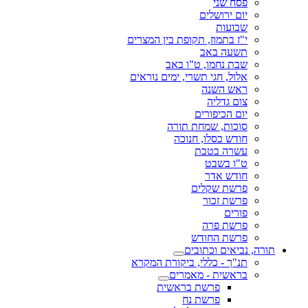
פסח שני
יום ירושלים
שבועות
י"ז בתמוז, תקופת בין המצרים
תשעה באב
שבת נחמו, ט"ו באב
אלול, חגי תשרי, ימים נוראים
ראש השנה
צום גדליה
יום הכיפורים
סוכות, שמחת תורה
חודש כסלו, חנוכה
עשרה בטבת
ט"ו בשבט
חודש אדר
פרשת שקלים
פרשת זכור
פורים
פרשת פרה
פרשת החודש
תורה, נביאים וכתובים
תנ"ך - כללי, ביקורת המקרא
בראשית - מאמרים
פרשת בראשית
פרשת נח