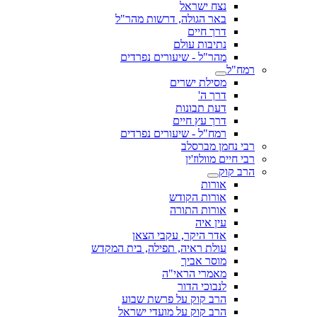
נצח ישראל
באר הגולה, דרשות מהר"ל
דרך חיים
נתיבות עולם
מהר"ל - שיעורים נפרדים
רמח"ל
מסילת ישרים
דרך ה'
דעת תבונות
דרך עץ חיים
רמח"ל - שיעורים נפרדים
רבי נחמן מברסלב
רבי חיים מוולוז'ין
הרב קוק
אורות
אורות הקודש
אורות התורה
עין איה
אדר היקר, עקבי הצאן
עולת ראיה, תפילה, בית המקדש
מוסר אביך
מאמרי הראי"ה
לנבוכי הדור
הרב קוק על פרשת שבוע
הרב קוק על מועדי ישראל