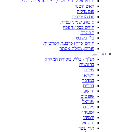
חודש אלול, חגי תשרי, ימים נוראים - כללי
ראש השנה
צום גדליה
יום הכיפורים
סוכות, שמיני עצרת
חודש כסלו, חנוכה
י' בטבת
ט"ו בשבט
חודש אדר וארבעת הפרשיות
פורים, מגילת אסתר
תנ"ך
תנ"ך - כללי, ביקורת המקרא
בראשית
שמות
ויקרא
במדבר
דברים
יהושע
שופטים
שמואל
מלכים
ישעיהו
ירמיהו
יחזקאל
תרי עשר