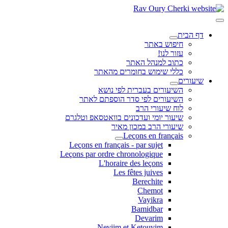
דף הבית
חיפוש באתר
עזור לנו!
כתוב למנהל האתר
כללי שימוש בחומרים מהאתר
שיעורים
השיעורים בעברית לפי נושא
השיעורים לפי סדר הוספתם לאתר
לוח שיעורי הרב
שיעור יומי ועדכונים בוואטסאפ וטלגרם
שיעורי הרב במכון מאיר
Leçons en français
Leçons en français - par sujet
Leçons par ordre chronologique
L'horaire des leçons
Les fêtes juives
Berechite
Chemot
Vayikra
Bamidbar
Devarim
Neviim et Ketouvim