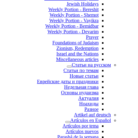
Jewish Holidays
Weekly Portion - Bereshit
Weekly Portion - Shemot
Weekly Portion - Vayikra
Weekly Portion - Bemidbar
Weekly Portion - Devarim
Prayer
Foundations of Judaism
Zionism, Redemption
Israel and the Nations
Miscellaneous articles
Статьи на русском
Статьи по темам
Новые статьи
Еврейские даты и праздники
Недельная глава
Основы иудаизма
Актуалия
Ноахиды
Разное
Artikel auf deutsch
Artículos en Español
Artículos por tema
Artículos nuevos
Parashá de la semana