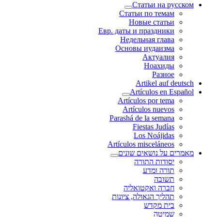
Статьи на русском
Статьи по темам
Новые статьи
Евр. даты и праздники
Недельная глава
Основы иудаизма
Актуалия
Ноахиды
Разное
Artikel auf deutsch
Artículos en Español
Artículos por tema
Artículos nuevos
Parashá de la semana
Fiestas Judías
Los Noájidas
Artículos misceláneos
מאמרים על נושאים שונים
יסודות התורה
תורה ומדע
תשובה
חברה ואקטואליה
תהליך הגאולה, ציונות
בית מקדש
שמיטה