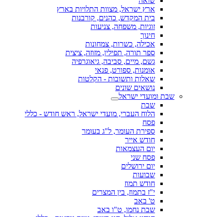
שואה
ארץ ישראל, מצוות התלויות בארץ
בית המקדש, כהנים, קורבנות
זוגיות, משפחה, צניעות
חינוך
אכילה, כשרות, צמחונות
ספר תורה, תפילין, מזוזה, ציצית
גשם, מיים, סביבה, גיאוגרפיה
אומנות, ספורט, פנאי
שאלות ותשובות - הקלטות
נושאים שונים
שבת ומועדי ישראל
שבת
הלוח העברי, מועדי ישראל, ראש חודש - כללי
פסח
ספירת העומר, ל"ג בעומר
חודש אייר
יום העצמאות
פסח שני
יום ירושלים
שבועות
חודש תמוז
י"ז בתמוז, בין המצרים
ט' באב
שבת נחמו, ט"ו באב