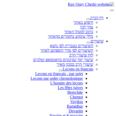
דף הבית
חיפוש באתר
עזור לנו!
כתוב למנהל האתר
כללי שימוש בחומרים מהאתר
שיעורים
השיעורים בעברית לפי נושא
השיעורים לפי סדר הוספתם לאתר
לוח שיעורי הרב
שיעור יומי ועדכונים בוואטסאפ וטלגרם
שיעורי הרב במכון מאיר
Leçons en français
Leçons en français - par sujet
Leçons par ordre chronologique
L'horaire des leçons
Les fêtes juives
Berechite
Chemot
Vayikra
Bamidbar
Devarim
Neviim et Ketouvim