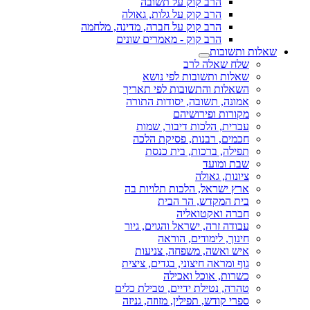
הרב קוק על תשובה
הרב קוק על גלות, גאולה
הרב קוק על חברה, מדינה, מלחמה
הרב קוק - מאמרים שונים
שאלות ותשובות
שלח שאלה לרב
שאלות ותשובות לפי נושא
השאלות והתשובות לפי תאריך
אמונה, תשובה, יסודות התורה
מקורות ופירושיהם
עברית, הלכות דיבור, שמות
חכמים, רבנות, פסיקת הלכה
תפילה, ברכות, בית כנסת
שבת ומועד
ציונות, גאולה
ארץ ישראל, הלכות תלויות בה
בית המקדש, הר הבית
חברה ואקטואליה
עבודה זרה, ישראל והגוים, גיור
חינוך, לימודים, הוראה
איש ואשה, משפחה, צניעות
גוף ומראה חיצוני, בגדים, ציצית
כשרות, אוכל ואכילה
טהרה, נטילת ידיים, טבילת כלים
ספרי קודש, תפילין, מזוזה, גניזה