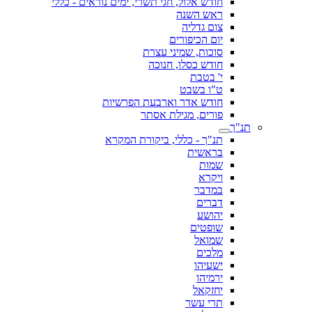
חודש אלול, חגי תשרי, ימים נוראים - כללי
ראש השנה
צום גדליה
יום הכיפורים
סוכות, שמיני עצרת
חודש כסלו, חנוכה
י' בטבת
ט"ו בשבט
חודש אדר וארבעת הפרשיות
פורים, מגילת אסתר
תנ"ך
תנ"ך - כללי, ביקורת המקרא
בראשית
שמות
ויקרא
במדבר
דברים
יהושע
שופטים
שמואל
מלכים
ישעיהו
ירמיהו
יחזקאל
תרי עשר