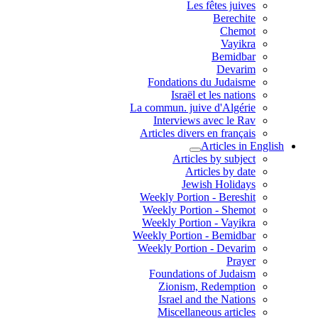
Les fêtes juives
Berechite
Chemot
Vayikra
Bemidbar
Devarim
Fondations du Judaisme
Israël et les nations
La commun. juive d'Algérie
Interviews avec le Rav
Articles divers en français
Articles in English
Articles by subject
Articles by date
Jewish Holidays
Weekly Portion - Bereshit
Weekly Portion - Shemot
Weekly Portion - Vayikra
Weekly Portion - Bemidbar
Weekly Portion - Devarim
Prayer
Foundations of Judaism
Zionism, Redemption
Israel and the Nations
Miscellaneous articles