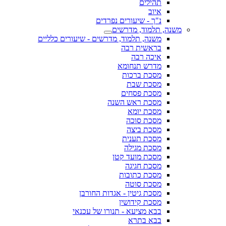
תהילים
איוב
נ"ך - שיעורים נפרדים
משנה, תלמוד, מדרשים
משנה, תלמוד, מדרשים - שיעורים כלליים
בראשית רבה
איכה רבה
מדרש תנחומא
מסכת ברכות
מסכת שבת
מסכת פסחים
מסכת ראש השנה
מסכת יומא
מסכת סוכה
מסכת ביצה
מסכת תענית
מסכת מגילה
מסכת מועד קטן
מסכת חגיגה
מסכת כתובות
מסכת סוטה
מסכת גיטין - אגדות החורבן
מסכת קידושין
בבא מציעא - תנורו של עכנאי
בבא בתרא