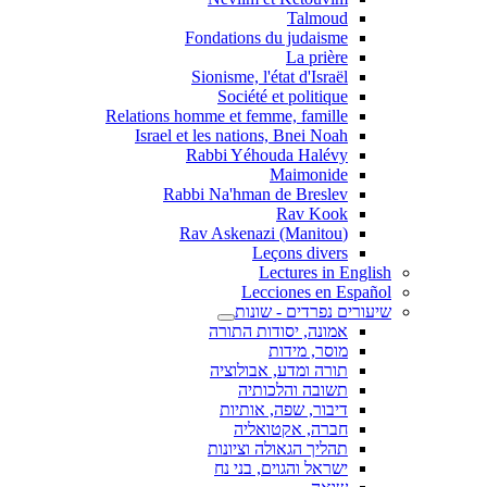
Talmoud
Fondations du judaisme
La prière
Sionisme, l'état d'Israël
Société et politique
Relations homme et femme, famille
Israel et les nations, Bnei Noah
Rabbi Yéhouda Halévy
Maimonide
Rabbi Na'hman de Breslev
Rav Kook
(Rav Askenazi (Manitou
Leçons divers
Lectures in English
Lecciones en Español
שיעורים נפרדים - שונות
אמונה, יסודות התורה
מוסר, מידות
תורה ומדע, אבולוציה
תשובה והלכותיה
דיבור, שפה, אותיות
חברה, אקטואליה
תהליך הגאולה וציונות
ישראל והגוים, בני נח