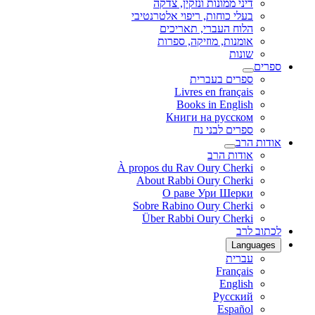
דיני ממונות ונזקין, צדקה
בעלי כוחות, ריפוי אלטרנטיבי
הלוח העברי, תאריכים
אומנות, מוזיקה, ספרות
שונות
ספרים
ספרים בעברית
Livres en français
Books in English
Книги на русском
ספרים לבני נח
אודות הרב
אודות הרב
À propos du Rav Oury Cherki
About Rabbi Oury Cherki
О раве Ури Шерки
Sobre Rabino Oury Cherki
Über Rabbi Oury Cherki
לכתוב לרב
Languages
עברית
Français
English
Русский
Español