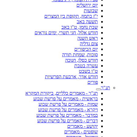
יום ירושלים
שבועות
י"ז בתמוז, תקופת בין המצרים
תשעה באב
שבת נחמו, ט"ו באב
חודש אלול, חגי תשרי, ימים נוראים
ראש השנה
צום גדליה
יום הכיפורים
סוכות, שמחת תורה
חודש כסלו, חנוכה
עשרה בטבת
ט"ו בשבט
חודש אדר, ארבעת הפרשיות
פורים
תנ"ך
תנ"ך - מאמרים כלליים, ביקורת המקרא
בראשית - מאמרים על פרשת שבוע
שמות - מאמרים על פרשת שבוע
ויקרא - מאמרים על פרשת שבוע
במדבר - מאמרים על פרשת שבוע
דברים - מאמרים על פרשת שבוע
יהושע - מאמרים
שופטים - מאמרים