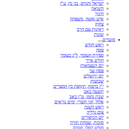
ישראל והגוים, בני נח, ע"ז
השואה
חינוך
איש ואשה, משפחה
צחוק
ראינות עם הרב
שונות
מועדים
ראש חודש
פסח
ספירת העומר, ל"ג בעומר
חודש אייר
יום העצמאות
פסח שני
יום ירושלים
שבועות
י"ז בתמוז, תקופת בין המצרים
תשעה באב
שבת נחמו, ט"ו באב
אלול, חגי תשרי, ימים נוראים
ראש השנה
צום גדליה
יום הכיפורים
סוכות, שמחת תורה
חודש כסלו, חנוכה