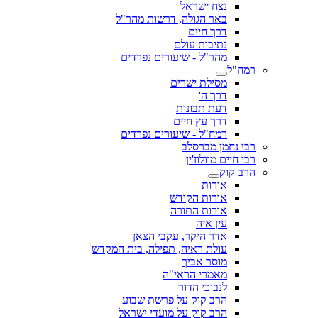
נצח ישראל
באר הגולה, דרשות מהר"ל
דרך חיים
נתיבות עולם
מהר"ל - שיעורים נפרדים
רמח"ל
מסילת ישרים
דרך ה'
דעת תבונות
דרך עץ חיים
רמח"ל - שיעורים נפרדים
רבי נחמן מברסלב
רבי חיים מוולוז'ין
הרב קוק
אורות
אורות הקודש
אורות התורה
עין איה
אדר היקר, עקבי הצאן
עולת ראיה, תפילה, בית המקדש
מוסר אביך
מאמרי הראי"ה
לנבוכי הדור
הרב קוק על פרשת שבוע
הרב קוק על מועדי ישראל