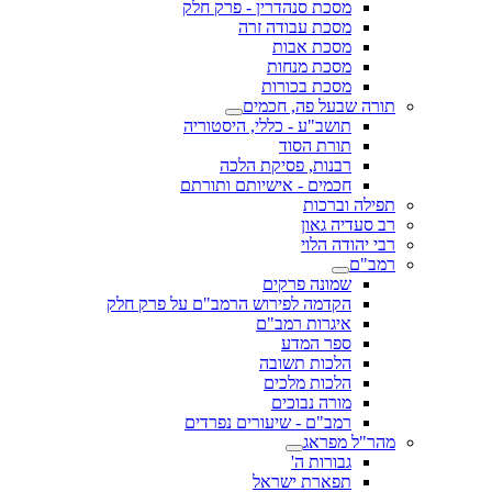
מסכת סנהדרין - פרק חלק
מסכת עבודה זרה
מסכת אבות
מסכת מנחות
מסכת בכורות
תורה שבעל פה, חכמים
תושב"ע - כללי, היסטוריה
תורת הסוד
רבנות, פסיקת הלכה
חכמים - אישיותם ותורתם
תפילה וברכות
רב סעדיה גאון
רבי יהודה הלוי
רמב"ם
שמונה פרקים
הקדמה לפירוש הרמב"ם על פרק חלק
איגרות רמב"ם
ספר המדע
הלכות תשובה
הלכות מלכים
מורה נבוכים
רמב"ם - שיעורים נפרדים
מהר"ל מפראג
גבורות ה'
תפארת ישראל