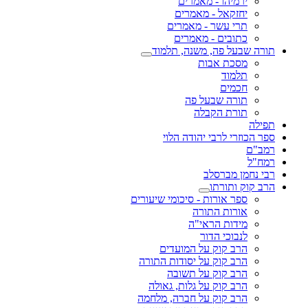
ירמיהו - מאמרים
יחזקאל - מאמרים
תרי עשר - מאמרים
כתובים - מאמרים
תורה שבעל פה, משנה, תלמוד
מסכת אבות
תלמוד
חכמים
תורה שבעל פה
תורת הקבלה
תפילה
ספר הכוזרי לרבי יהודה הלוי
רמב"ם
רמח"ל
רבי נחמן מברסלב
הרב קוק ותורתו
ספר אורות - סיכומי שיעורים
אורות התורה
מידות הראי"ה
לנבוכי הדור
הרב קוק על המועדים
הרב קוק על יסודות התורה
הרב קוק על תשובה
הרב קוק על גלות, גאולה
הרב קוק על חברה, מלחמה