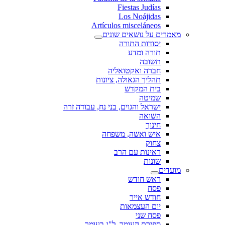
Fiestas Judías
Los Noájidas
Artículos misceláneos
מאמרים על נושאים שונים
יסודות התורה
תורה ומדע
תשובה
חברה ואקטואליה
תהליך הגאולה, ציונות
בית המקדש
שמיטה
ישראל והגוים, בני נח, עבודה זרה
השואה
חינוך
איש ואשה, משפחה
צחוק
ראינות עם הרב
שונות
מועדים
ראש חודש
פסח
חודש אייר
יום העצמאות
פסח שני
ספירת העומר, ל"ג בעומר