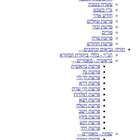
עשרה בטבת
ט"ו בשבט
חודש אדר
פרשת שקלים
פרשת זכור
פורים
פרשת פרה
פרשת החודש
תורה, נביאים וכתובים
תנ"ך - כללי, ביקורת המקרא
בראשית - מאמרים
פרשת בראשית
פרשת נח
פרשת לך לך
פרשת וירא
פרשת חיי שרה
פרשת תולדות
פרשת ויצא
פרשת וישלח
פרשת וישב
פרשת מקץ
פרשת ויגש
פרשת ויחי
שמות - מאמרים
פרשת שמות