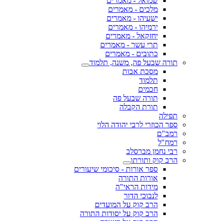
שמואל - מאמרים
מלכים - מאמרים
ישעיהו - מאמרים
ירמיהו - מאמרים
יחזקאל - מאמרים
תרי עשר - מאמרים
כתובים - מאמרים
תורה שבעל פה, משנה, תלמוד
מסכת אבות
תלמוד
חכמים
תורה שבעל פה
תורת הקבלה
תפילה
ספר הכוזרי לרבי יהודה הלוי
רמב"ם
רמח"ל
רבי נחמן מברסלב
הרב קוק ותורתו
ספר אורות - סיכומי שיעורים
אורות התורה
מידות הראי"ה
לנבוכי הדור
הרב קוק על המועדים
הרב קוק על יסודות התורה