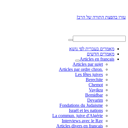
עזרו בהפצת התורה של הרב!
מאמרים בעברית לפי נושא
מאמרים חדשים
Articles en français
Articles par sujet
.Articles par ordre chron
Les fêtes juives
Berechite
Chemot
Vayikra
Bemidbar
Devarim
Fondations du Judaisme
Israël et les nations
La commun. juive d'Algérie
Interviews avec le Rav
Articles divers en français