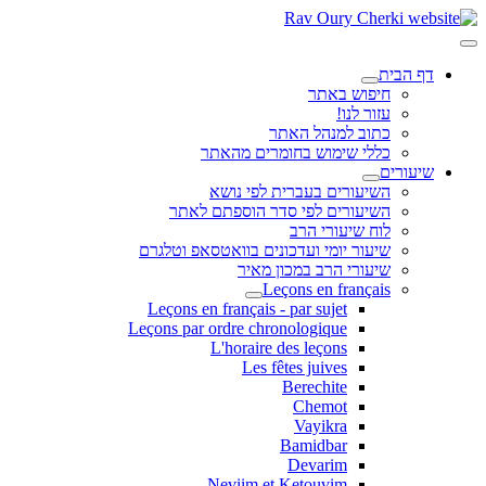
דף הבית
חיפוש באתר
עזור לנו!
כתוב למנהל האתר
כללי שימוש בחומרים מהאתר
שיעורים
השיעורים בעברית לפי נושא
השיעורים לפי סדר הוספתם לאתר
לוח שיעורי הרב
שיעור יומי ועדכונים בוואטסאפ וטלגרם
שיעורי הרב במכון מאיר
Leçons en français
Leçons en français - par sujet
Leçons par ordre chronologique
L'horaire des leçons
Les fêtes juives
Berechite
Chemot
Vayikra
Bamidbar
Devarim
Neviim et Ketouvim