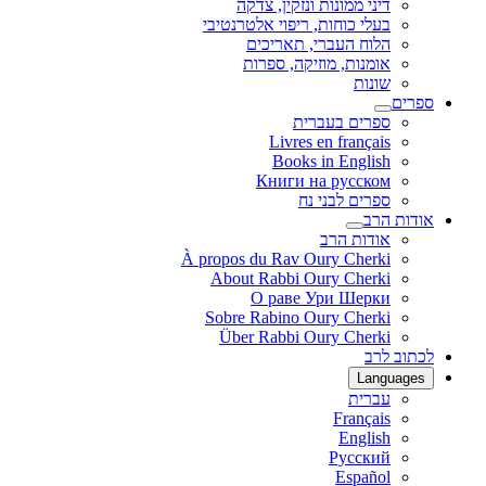
דיני ממונות ונזקין, צדקה
בעלי כוחות, ריפוי אלטרנטיבי
הלוח העברי, תאריכים
אומנות, מוזיקה, ספרות
שונות
ספרים
ספרים בעברית
Livres en français
Books in English
Книги на русском
ספרים לבני נח
אודות הרב
אודות הרב
À propos du Rav Oury Cherki
About Rabbi Oury Cherki
О раве Ури Шерки
Sobre Rabino Oury Cherki
Über Rabbi Oury Cherki
לכתוב לרב
Languages
עברית
Français
English
Русский
Español