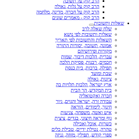
הרב קוק על תשובה
הרב קוק על גלות, גאולה
הרב קוק על חברה, מדינה, מלחמה
הרב קוק - מאמרים שונים
שאלות ותשובות
שלח שאלה לרב
שאלות ותשובות לפי נושא
השאלות והתשובות לפי תאריך
אמונה, תשובה, יסודות התורה
מקורות ופירושיהם
עברית, הלכות דיבור, שמות
חכמים, רבנות, פסיקת הלכה
תפילה, ברכות, בית כנסת
שבת ומועד
ציונות, גאולה
ארץ ישראל, הלכות תלויות בה
בית המקדש, הר הבית
חברה ואקטואליה
עבודה זרה, ישראל והגוים, גיור
חינוך, לימודים, הוראה
איש ואשה, משפחה, צניעות
גוף ומראה חיצוני, בגדים, ציצית
כשרות, אוכל ואכילה
טהרה, נטילת ידיים, טבילת כלים
ספרי קודש, תפילין, מזוזה, גניזה