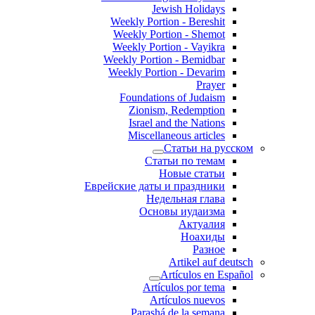
Jewish Holidays
Weekly Portion - Bereshit
Weekly Portion - Shemot
Weekly Portion - Vayikra
Weekly Portion - Bemidbar
Weekly Portion - Devarim
Prayer
Foundations of Judaism
Zionism, Redemption
Israel and the Nations
Miscellaneous articles
Статьи на русском
Статьи по темам
Новые статьи
Еврейские даты и праздники
Недельная глава
Основы иудаизма
Актуалия
Ноахиды
Разное
Artikel auf deutsch
Artículos en Español
Artículos por tema
Artículos nuevos
Parashá de la semana