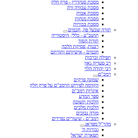
מסכת סנהדרין - פרק חלק
מסכת עבודה זרה
מסכת אבות
מסכת מנחות
מסכת בכורות
תורה שבעל פה, חכמים
תושב"ע - כללי, היסטוריה
תורת הסוד
רבנות, פסיקת הלכה
חכמים - אישיותם ותורתם
תפילה וברכות
רב סעדיה גאון
רבי יהודה הלוי
רמב"ם
שמונה פרקים
הקדמה לפירוש הרמב"ם על פרק חלק
איגרות רמב"ם
ספר המדע
הלכות תשובה
הלכות מלכים
מורה נבוכים
רמב"ם - שיעורים נפרדים
מהר"ל מפראג
גבורות ה'
תפארת ישראל