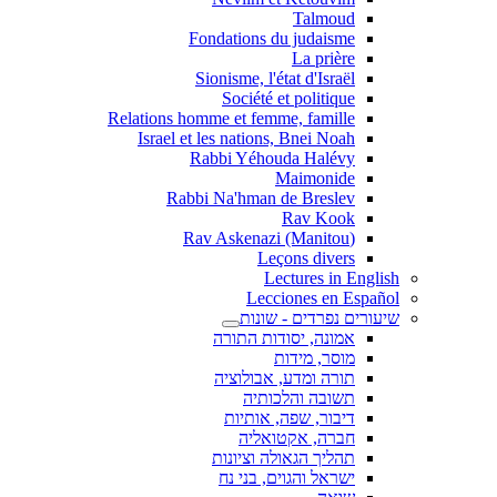
Talmoud
Fondations du judaisme
La prière
Sionisme, l'état d'Israël
Société et politique
Relations homme et femme, famille
Israel et les nations, Bnei Noah
Rabbi Yéhouda Halévy
Maimonide
Rabbi Na'hman de Breslev
Rav Kook
(Rav Askenazi (Manitou
Leçons divers
Lectures in English
Lecciones en Español
שיעורים נפרדים - שונות
אמונה, יסודות התורה
מוסר, מידות
תורה ומדע, אבולוציה
תשובה והלכותיה
דיבור, שפה, אותיות
חברה, אקטואליה
תהליך הגאולה וציונות
ישראל והגוים, בני נח