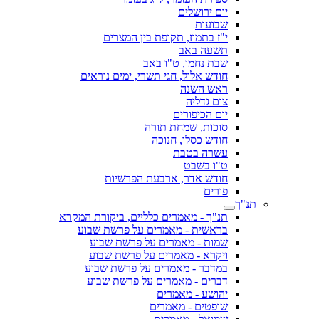
יום ירושלים
שבועות
י"ז בתמוז, תקופת בין המצרים
תשעה באב
שבת נחמו, ט"ו באב
חודש אלול, חגי תשרי, ימים נוראים
ראש השנה
צום גדליה
יום הכיפורים
סוכות, שמחת תורה
חודש כסלו, חנוכה
עשרה בטבת
ט"ו בשבט
חודש אדר, ארבעת הפרשיות
פורים
תנ"ך
תנ"ך - מאמרים כלליים, ביקורת המקרא
בראשית - מאמרים על פרשת שבוע
שמות - מאמרים על פרשת שבוע
ויקרא - מאמרים על פרשת שבוע
במדבר - מאמרים על פרשת שבוע
דברים - מאמרים על פרשת שבוע
יהושע - מאמרים
שופטים - מאמרים