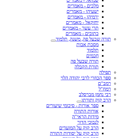
שמואל - מאמרים
מלכים - מאמרים
ישעיהו - מאמרים
ירמיהו - מאמרים
יחזקאל - מאמרים
תרי עשר - מאמרים
כתובים - מאמרים
תורה שבעל פה, משנה, תלמוד
מסכת אבות
תלמוד
חכמים
תורה שבעל פה
תורת הקבלה
תפילה
ספר הכוזרי לרבי יהודה הלוי
רמב"ם
רמח"ל
רבי נחמן מברסלב
הרב קוק ותורתו
ספר אורות - סיכומי שיעורים
אורות התורה
מידות הראי"ה
לנבוכי הדור
הרב קוק על המועדים
הרב קוק על יסודות התורה