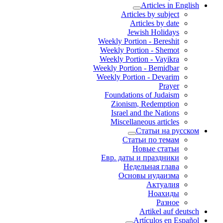
Articles in English
Articles by subject
Articles by date
Jewish Holidays
Weekly Portion - Bereshit
Weekly Portion - Shemot
Weekly Portion - Vayikra
Weekly Portion - Bemidbar
Weekly Portion - Devarim
Prayer
Foundations of Judaism
Zionism, Redemption
Israel and the Nations
Miscellaneous articles
Статьи на русском
Статьи по темам
Новые статьи
Евр. даты и праздники
Недельная глава
Основы иудаизма
Актуалия
Ноахиды
Разное
Artikel auf deutsch
Artículos en Español