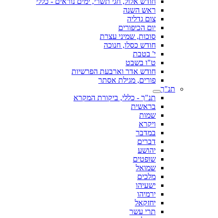
חודש אלול, חגי תשרי, ימים נוראים - כללי
ראש השנה
צום גדליה
יום הכיפורים
סוכות, שמיני עצרת
חודש כסלו, חנוכה
י' בטבת
ט"ו בשבט
חודש אדר וארבעת הפרשיות
פורים, מגילת אסתר
תנ"ך
תנ"ך - כללי, ביקורת המקרא
בראשית
שמות
ויקרא
במדבר
דברים
יהושע
שופטים
שמואל
מלכים
ישעיהו
ירמיהו
יחזקאל
תרי עשר