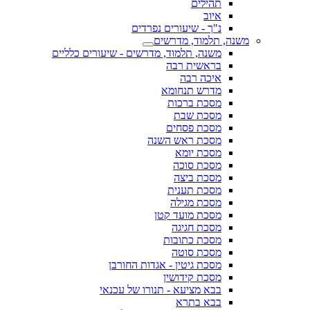
תהילים
איוב
נ"ך - שיעורים נפרדים
משנה, תלמוד, מדרשים
משנה, תלמוד, מדרשים - שיעורים כלליים
בראשית רבה
איכה רבה
מדרש תנחומא
מסכת ברכות
מסכת שבת
מסכת פסחים
מסכת ראש השנה
מסכת יומא
מסכת סוכה
מסכת ביצה
מסכת תענית
מסכת מגילה
מסכת מועד קטן
מסכת חגיגה
מסכת כתובות
מסכת סוטה
מסכת גיטין - אגדות החורבן
מסכת קידושין
בבא מציעא - תנורו של עכנאי
בבא בתרא