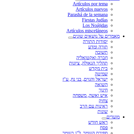
Artículos por tema
Artículos nuevos
Parashá de la semana
Fiestas Judías
Los Noájidas
Artículos misceláneos
מאמרים על נושאים שונים
יסודות התורה
תורה ומדע
תשובה
חברה ואקטואליה
תהליך הגאולה, ציונות
בית מקדש
שמיטה
ישראל והגוים, בני נח, ע"ז
השואה
חינוך
איש ואשה, משפחה
צחוק
ראינות עם הרב
שונות
מועדים
ראש חודש
פסח
ספירת העומר, ל"ג בעומר