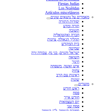
Fiestas Judías
Los Noájidas
Artículos misceláneos
מאמרים על נושאים שונים
יסודות התורה
תורה ומדע
תשובה
חברה ואקטואליה
תהליך הגאולה, ציונות
בית המקדש
שמיטה
ישראל והגוים, בני נח, עבודה זרה
השואה
חינוך
איש ואשה, משפחה
צחוק
ראינות עם הרב
שונות
מועדים
ראש חודש
פסח
חודש אייר
יום העצמאות
פסח שני
ספירת העומר, ל"ג בעומר