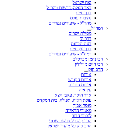
נצח ישראל
באר הגולה, דרשות מהר"ל
דרך חיים
נתיבות עולם
מהר"ל - שיעורים נפרדים
רמח"ל
מסילת ישרים
דרך ה'
דעת תבונות
דרך עץ חיים
רמח"ל - שיעורים נפרדים
רבי נחמן מברסלב
רבי חיים מוולוז'ין
הרב קוק
אורות
אורות הקודש
אורות התורה
עין איה
אדר היקר, עקבי הצאן
עולת ראיה, תפילה, בית המקדש
מוסר אביך
מאמרי הראי"ה
לנבוכי הדור
הרב קוק על פרשת שבוע
הרב קוק על מועדי ישראל