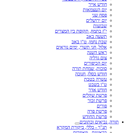
חודש אייר
יום העצמאות
פסח שני
יום ירושלים
שבועות
י"ז בתמוז, תקופת בין המצרים
תשעה באב
שבת נחמו, ט"ו באב
אלול, חגי תשרי, ימים נוראים
ראש השנה
צום גדליה
יום הכיפורים
סוכות, שמחת תורה
חודש כסלו, חנוכה
עשרה בטבת
ט"ו בשבט
חודש אדר
פרשת שקלים
פרשת זכור
פורים
פרשת פרה
פרשת החודש
תורה, נביאים וכתובים
תנ"ך - כללי, ביקורת המקרא
בראשית - מאמרים