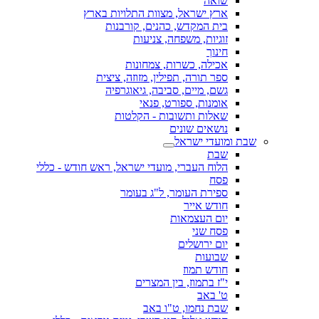
שואה
ארץ ישראל, מצוות התלויות בארץ
בית המקדש, כהנים, קורבנות
זוגיות, משפחה, צניעות
חינוך
אכילה, כשרות, צמחונות
ספר תורה, תפילין, מזוזה, ציצית
גשם, מיים, סביבה, גיאוגרפיה
אומנות, ספורט, פנאי
שאלות ותשובות - הקלטות
נושאים שונים
שבת ומועדי ישראל
שבת
הלוח העברי, מועדי ישראל, ראש חודש - כללי
פסח
ספירת העומר, ל"ג בעומר
חודש אייר
יום העצמאות
פסח שני
יום ירושלים
שבועות
חודש תמוז
י"ז בתמוז, בין המצרים
ט' באב
שבת נחמו, ט"ו באב