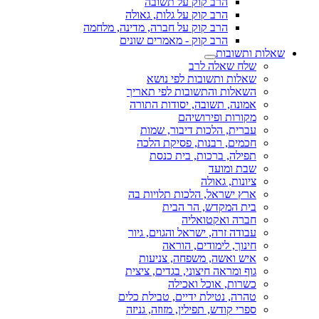
הרב קוק על תשובה
הרב קוק על גלות, גאולה
הרב קוק על חברה, מדינה, מלחמה
הרב קוק - מאמרים שונים
שאלות ותשובות
שלח שאלה לרב
שאלות ותשובות לפי נושא
השאלות והתשובות לפי תאריך
אמונה, תשובה, יסודות התורה
מקורות ופירושיהם
עברית, הלכות דיבור, שמות
חכמים, רבנות, פסיקת הלכה
תפילה, ברכות, בית כנסת
שבת ומועד
ציונות, גאולה
ארץ ישראל, הלכות תלויות בה
בית המקדש, הר הבית
חברה ואקטואליה
עבודה זרה, ישראל והגוים, גיור
חינוך, לימודים, הוראה
איש ואשה, משפחה, צניעות
גוף ומראה חיצוני, בגדים, ציצית
כשרות, אוכל ואכילה
טהרה, נטילת ידיים, טבילת כלים
ספרי קודש, תפילין, מזוזה, גניזה