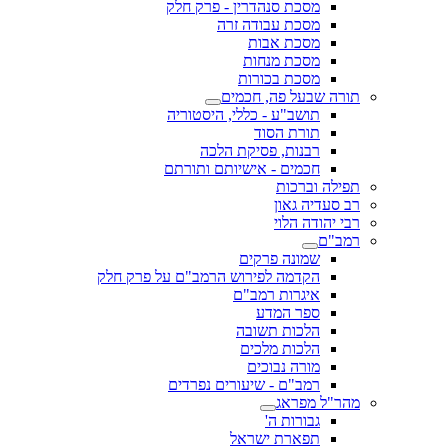
מסכת סנהדרין - פרק חלק
מסכת עבודה זרה
מסכת אבות
מסכת מנחות
מסכת בכורות
תורה שבעל פה, חכמים
תושב"ע - כללי, היסטוריה
תורת הסוד
רבנות, פסיקת הלכה
חכמים - אישיותם ותורתם
תפילה וברכות
רב סעדיה גאון
רבי יהודה הלוי
רמב"ם
שמונה פרקים
הקדמה לפירוש הרמב"ם על פרק חלק
איגרות רמב"ם
ספר המדע
הלכות תשובה
הלכות מלכים
מורה נבוכים
רמב"ם - שיעורים נפרדים
מהר"ל מפראג
גבורות ה'
תפארת ישראל