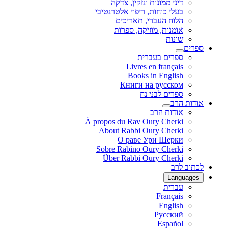
דיני ממונות ונזקין, צדקה
בעלי כוחות, ריפוי אלטרנטיבי
הלוח העברי, תאריכים
אומנות, מוזיקה, ספרות
שונות
ספרים
ספרים בעברית
Livres en français
Books in English
Книги на русском
ספרים לבני נח
אודות הרב
אודות הרב
À propos du Rav Oury Cherki
About Rabbi Oury Cherki
О раве Ури Шерки
Sobre Rabino Oury Cherki
Über Rabbi Oury Cherki
לכתוב לרב
Languages
עברית
Français
English
Русский
Español