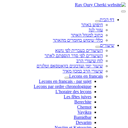
דף הבית
חיפוש באתר
עזור לנו!
כתוב למנהל האתר
כללי שימוש בחומרים מהאתר
שיעורים
השיעורים בעברית לפי נושא
השיעורים לפי סדר הוספתם לאתר
לוח שיעורי הרב
שיעור יומי ועדכונים בוואטסאפ וטלגרם
שיעורי הרב במכון מאיר
Leçons en français
Leçons en français - par sujet
Leçons par ordre chronologique
L'horaire des leçons
Les fêtes juives
Berechite
Chemot
Vayikra
Bamidbar
Devarim
Neviim et Ketouvim