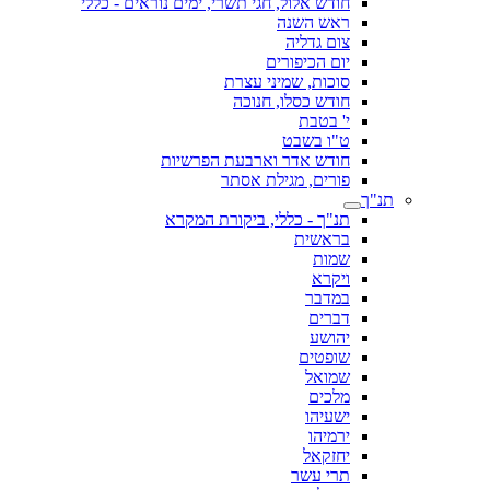
חודש אלול, חגי תשרי, ימים נוראים - כללי
ראש השנה
צום גדליה
יום הכיפורים
סוכות, שמיני עצרת
חודש כסלו, חנוכה
י' בטבת
ט"ו בשבט
חודש אדר וארבעת הפרשיות
פורים, מגילת אסתר
תנ"ך
תנ"ך - כללי, ביקורת המקרא
בראשית
שמות
ויקרא
במדבר
דברים
יהושע
שופטים
שמואל
מלכים
ישעיהו
ירמיהו
יחזקאל
תרי עשר