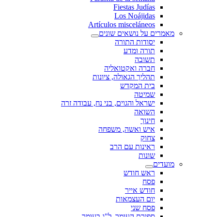
Fiestas Judías
Los Noájidas
Artículos misceláneos
מאמרים על נושאים שונים
יסודות התורה
תורה ומדע
תשובה
חברה ואקטואליה
תהליך הגאולה, ציונות
בית המקדש
שמיטה
ישראל והגוים, בני נח, עבודה זרה
השואה
חינוך
איש ואשה, משפחה
צחוק
ראינות עם הרב
שונות
מועדים
ראש חודש
פסח
חודש אייר
יום העצמאות
פסח שני
ספירת העומר, ל"ג בעומר