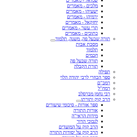
שמואל - מאמרים
מלכים - מאמרים
ישעיהו - מאמרים
ירמיהו - מאמרים
יחזקאל - מאמרים
תרי עשר - מאמרים
כתובים - מאמרים
תורה שבעל פה, משנה, תלמוד
מסכת אבות
תלמוד
חכמים
תורה שבעל פה
תורת הקבלה
תפילה
ספר הכוזרי לרבי יהודה הלוי
רמב"ם
רמח"ל
רבי נחמן מברסלב
הרב קוק ותורתו
ספר אורות - סיכומי שיעורים
אורות התורה
מידות הראי"ה
לנבוכי הדור
הרב קוק על המועדים
הרב קוק על יסודות התורה