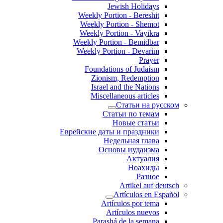
Jewish Holidays
Weekly Portion - Bereshit
Weekly Portion - Shemot
Weekly Portion - Vayikra
Weekly Portion - Bemidbar
Weekly Portion - Devarim
Prayer
Foundations of Judaism
Zionism, Redemption
Israel and the Nations
Miscellaneous articles
Статьи на русском
Статьи по темам
Новые статьи
Еврейские даты и праздники
Недельная глава
Основы иудаизма
Актуалия
Ноахиды
Разное
Artikel auf deutsch
Artículos en Español
Artículos por tema
Artículos nuevos
Parashá de la semana