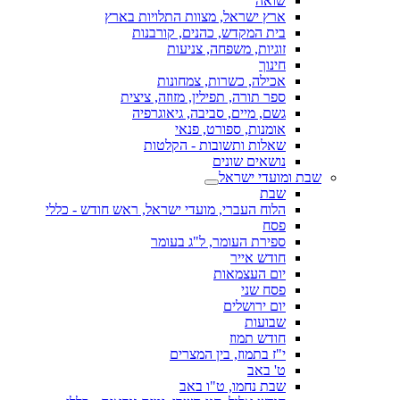
שואה
ארץ ישראל, מצוות התלויות בארץ
בית המקדש, כהנים, קורבנות
זוגיות, משפחה, צניעות
חינוך
אכילה, כשרות, צמחונות
ספר תורה, תפילין, מזוזה, ציצית
גשם, מיים, סביבה, גיאוגרפיה
אומנות, ספורט, פנאי
שאלות ותשובות - הקלטות
נושאים שונים
שבת ומועדי ישראל
שבת
הלוח העברי, מועדי ישראל, ראש חודש - כללי
פסח
ספירת העומר, ל"ג בעומר
חודש אייר
יום העצמאות
פסח שני
יום ירושלים
שבועות
חודש תמוז
י"ז בתמוז, בין המצרים
ט' באב
שבת נחמו, ט"ו באב