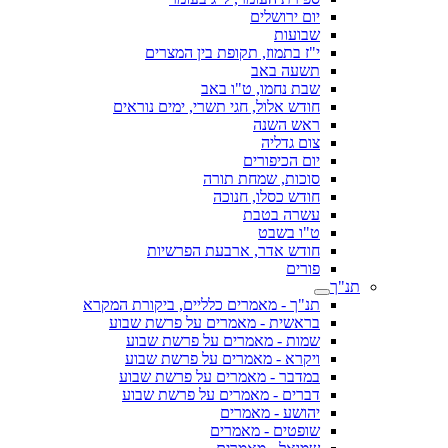
יום ירושלים
שבועות
י"ז בתמוז, תקופת בין המצרים
תשעה באב
שבת נחמו, ט"ו באב
חודש אלול, חגי תשרי, ימים נוראים
ראש השנה
צום גדליה
יום הכיפורים
סוכות, שמחת תורה
חודש כסלו, חנוכה
עשרה בטבת
ט"ו בשבט
חודש אדר, ארבעת הפרשיות
פורים
תנ"ך
תנ"ך - מאמרים כלליים, ביקורת המקרא
בראשית - מאמרים על פרשת שבוע
שמות - מאמרים על פרשת שבוע
ויקרא - מאמרים על פרשת שבוע
במדבר - מאמרים על פרשת שבוע
דברים - מאמרים על פרשת שבוע
יהושע - מאמרים
שופטים - מאמרים