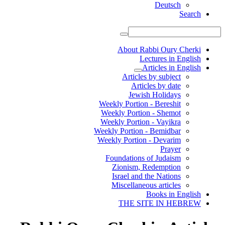
Deutsch
Search
About Rabbi Oury Cherki
Lectures in English
Articles in English
Articles by subject
Articles by date
Jewish Holidays
Weekly Portion - Bereshit
Weekly Portion - Shemot
Weekly Portion - Vayikra
Weekly Portion - Bemidbar
Weekly Portion - Devarim
Prayer
Foundations of Judaism
Zionism, Redemption
Israel and the Nations
Miscellaneous articles
Books in English
THE SITE IN HEBREW