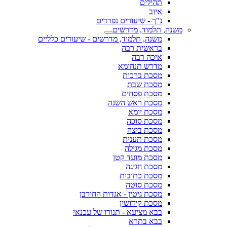
תהילים
איוב
נ"ך - שיעורים נפרדים
משנה, תלמוד, מדרשים
משנה, תלמוד, מדרשים - שיעורים כלליים
בראשית רבה
איכה רבה
מדרש תנחומא
מסכת ברכות
מסכת שבת
מסכת פסחים
מסכת ראש השנה
מסכת יומא
מסכת סוכה
מסכת ביצה
מסכת תענית
מסכת מגילה
מסכת מועד קטן
מסכת חגיגה
מסכת כתובות
מסכת סוטה
מסכת גיטין - אגדות החורבן
מסכת קידושין
בבא מציעא - תנורו של עכנאי
בבא בתרא