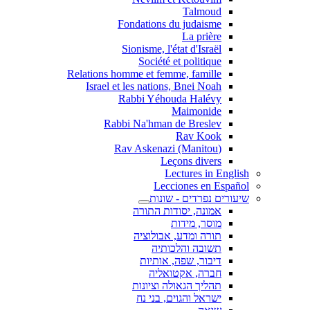
Talmoud
Fondations du judaisme
La prière
Sionisme, l'état d'Israël
Société et politique
Relations homme et femme, famille
Israel et les nations, Bnei Noah
Rabbi Yéhouda Halévy
Maimonide
Rabbi Na'hman de Breslev
Rav Kook
(Rav Askenazi (Manitou
Leçons divers
Lectures in English
Lecciones en Español
שיעורים נפרדים - שונות
אמונה, יסודות התורה
מוסר, מידות
תורה ומדע, אבולוציה
תשובה והלכותיה
דיבור, שפה, אותיות
חברה, אקטואליה
תהליך הגאולה וציונות
ישראל והגוים, בני נח