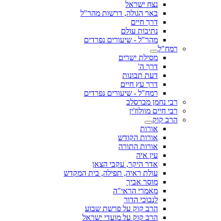
נצח ישראל
באר הגולה, דרשות מהר"ל
דרך חיים
נתיבות עולם
מהר"ל - שיעורים נפרדים
רמח"ל
מסילת ישרים
דרך ה'
דעת תבונות
דרך עץ חיים
רמח"ל - שיעורים נפרדים
רבי נחמן מברסלב
רבי חיים מוולוז'ין
הרב קוק
אורות
אורות הקודש
אורות התורה
עין איה
אדר היקר, עקבי הצאן
עולת ראיה, תפילה, בית המקדש
מוסר אביך
מאמרי הראי"ה
לנבוכי הדור
הרב קוק על פרשת שבוע
הרב קוק על מועדי ישראל