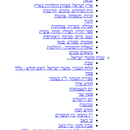
שואה
ארץ ישראל, מצוות התלויות בארץ
בית המקדש, כהנים, קורבנות
זוגיות, משפחה, צניעות
חינוך
אכילה, כשרות, צמחונות
ספר תורה, תפילין, מזוזה, ציצית
גשם, מיים, סביבה, גיאוגרפיה
אומנות, ספורט, פנאי
שאלות ותשובות - הקלטות
נושאים שונים
שבת ומועדי ישראל
שבת
הלוח העברי, מועדי ישראל, ראש חודש - כללי
פסח
ספירת העומר, ל"ג בעומר
חודש אייר
יום העצמאות
פסח שני
יום ירושלים
שבועות
חודש תמוז
י"ז בתמוז, בין המצרים
ט' באב
שבת נחמו, ט"ו באב