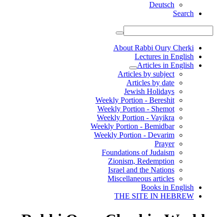
Deutsch
Search
About Rabbi Oury Cherki
Lectures in English
Articles in English
Articles by subject
Articles by date
Jewish Holidays
Weekly Portion - Bereshit
Weekly Portion - Shemot
Weekly Portion - Vayikra
Weekly Portion - Bemidbar
Weekly Portion - Devarim
Prayer
Foundations of Judaism
Zionism, Redemption
Israel and the Nations
Miscellaneous articles
Books in English
THE SITE IN HEBREW