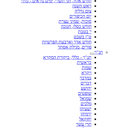
חודש אלול, חגי תשרי, ימים נוראים - כללי
ראש השנה
צום גדליה
יום הכיפורים
סוכות, שמיני עצרת
חודש כסלו, חנוכה
י' בטבת
ט"ו בשבט
חודש אדר וארבעת הפרשיות
פורים, מגילת אסתר
תנ"ך
תנ"ך - כללי, ביקורת המקרא
בראשית
שמות
ויקרא
במדבר
דברים
יהושע
שופטים
שמואל
מלכים
ישעיהו
ירמיהו
יחזקאל
תרי עשר