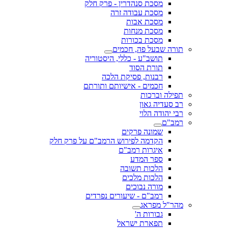
מסכת סנהדרין - פרק חלק
מסכת עבודה זרה
מסכת אבות
מסכת מנחות
מסכת בכורות
תורה שבעל פה, חכמים
תושב"ע - כללי, היסטוריה
תורת הסוד
רבנות, פסיקת הלכה
חכמים - אישיותם ותורתם
תפילה וברכות
רב סעדיה גאון
רבי יהודה הלוי
רמב"ם
שמונה פרקים
הקדמה לפירוש הרמב"ם על פרק חלק
איגרות רמב"ם
ספר המדע
הלכות תשובה
הלכות מלכים
מורה נבוכים
רמב"ם - שיעורים נפרדים
מהר"ל מפראג
גבורות ה'
תפארת ישראל