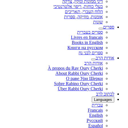
דיני ממונות ונזקין, צדקה
בעלי כוחות, ריפוי אלטרנטיבי
הלוח העברי, תאריכים
אומנות, מוזיקה, ספרות
שונות
ספרים
ספרים בעברית
Livres en français
Books in English
Книги на русском
ספרים לבני נח
אודות הרב
אודות הרב
À propos du Rav Oury Cherki
About Rabbi Oury Cherki
О раве Ури Шерки
Sobre Rabino Oury Cherki
Über Rabbi Oury Cherki
לכתוב לרב
Languages
עברית
Français
English
Русский
Español