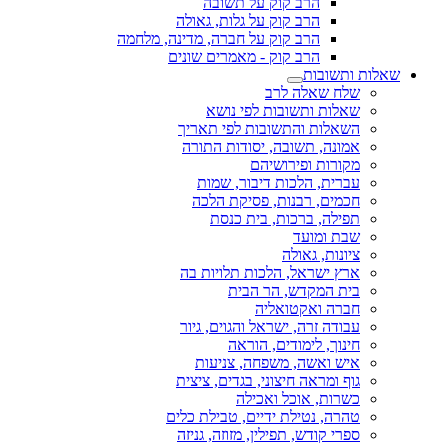
הרב קוק על תשובה
הרב קוק על גלות, גאולה
הרב קוק על חברה, מדינה, מלחמה
הרב קוק - מאמרים שונים
שאלות ותשובות
שלח שאלה לרב
שאלות ותשובות לפי נושא
השאלות והתשובות לפי תאריך
אמונה, תשובה, יסודות התורה
מקורות ופירושיהם
עברית, הלכות דיבור, שמות
חכמים, רבנות, פסיקת הלכה
תפילה, ברכות, בית כנסת
שבת ומועד
ציונות, גאולה
ארץ ישראל, הלכות תלויות בה
בית המקדש, הר הבית
חברה ואקטואליה
עבודה זרה, ישראל והגוים, גיור
חינוך, לימודים, הוראה
איש ואשה, משפחה, צניעות
גוף ומראה חיצוני, בגדים, ציצית
כשרות, אוכל ואכילה
טהרה, נטילת ידיים, טבילת כלים
ספרי קודש, תפילין, מזוזה, גניזה