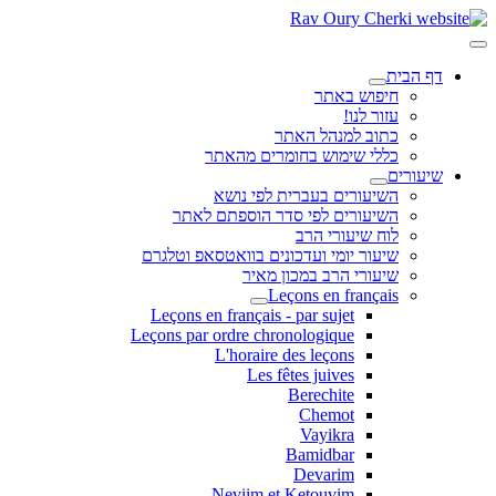
דף הבית
חיפוש באתר
עזור לנו!
כתוב למנהל האתר
כללי שימוש בחומרים מהאתר
שיעורים
השיעורים בעברית לפי נושא
השיעורים לפי סדר הוספתם לאתר
לוח שיעורי הרב
שיעור יומי ועדכונים בוואטסאפ וטלגרם
שיעורי הרב במכון מאיר
Leçons en français
Leçons en français - par sujet
Leçons par ordre chronologique
L'horaire des leçons
Les fêtes juives
Berechite
Chemot
Vayikra
Bamidbar
Devarim
Neviim et Ketouvim