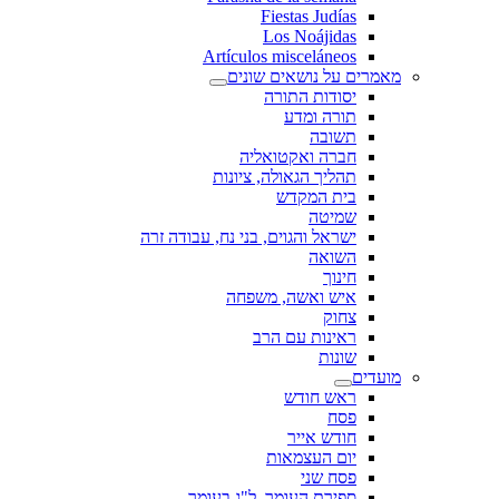
Fiestas Judías
Los Noájidas
Artículos misceláneos
מאמרים על נושאים שונים
יסודות התורה
תורה ומדע
תשובה
חברה ואקטואליה
תהליך הגאולה, ציונות
בית המקדש
שמיטה
ישראל והגוים, בני נח, עבודה זרה
השואה
חינוך
איש ואשה, משפחה
צחוק
ראינות עם הרב
שונות
מועדים
ראש חודש
פסח
חודש אייר
יום העצמאות
פסח שני
ספירת העומר, ל"ג בעומר