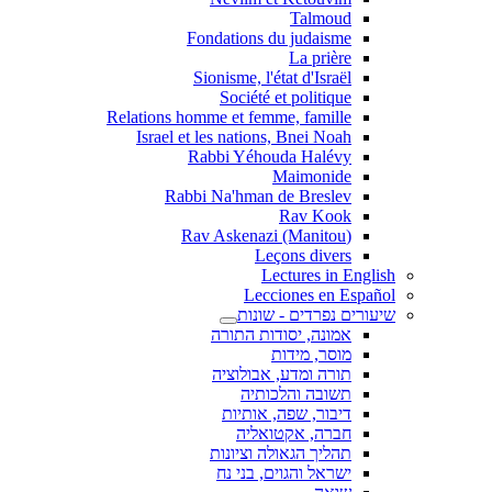
Talmoud
Fondations du judaisme
La prière
Sionisme, l'état d'Israël
Société et politique
Relations homme et femme, famille
Israel et les nations, Bnei Noah
Rabbi Yéhouda Halévy
Maimonide
Rabbi Na'hman de Breslev
Rav Kook
(Rav Askenazi (Manitou
Leçons divers
Lectures in English
Lecciones en Español
שיעורים נפרדים - שונות
אמונה, יסודות התורה
מוסר, מידות
תורה ומדע, אבולוציה
תשובה והלכותיה
דיבור, שפה, אותיות
חברה, אקטואליה
תהליך הגאולה וציונות
ישראל והגוים, בני נח