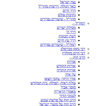
נצח ישראל
באר הגולה, דרשות מהר"ל
דרך חיים
נתיבות עולם
מהר"ל - שיעורים נפרדים
רמח"ל
מסילת ישרים
דרך ה'
דעת תבונות
דרך עץ חיים
רמח"ל - שיעורים נפרדים
רבי נחמן מברסלב
רבי חיים מוולוז'ין
הרב קוק
אורות
אורות הקודש
אורות התורה
עין איה
אדר היקר, עקבי הצאן
עולת ראיה, תפילה, בית המקדש
מוסר אביך
מאמרי הראי"ה
לנבוכי הדור
הרב קוק על פרשת שבוע
הרב קוק על מועדי ישראל