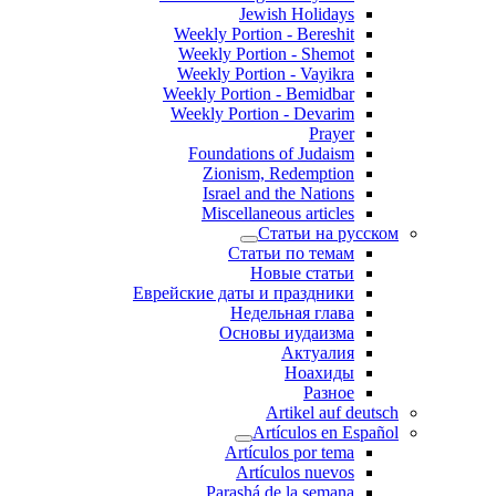
Jewish Holidays
Weekly Portion - Bereshit
Weekly Portion - Shemot
Weekly Portion - Vayikra
Weekly Portion - Bemidbar
Weekly Portion - Devarim
Prayer
Foundations of Judaism
Zionism, Redemption
Israel and the Nations
Miscellaneous articles
Статьи на русском
Статьи по темам
Новые статьи
Еврейские даты и праздники
Недельная глава
Основы иудаизма
Актуалия
Ноахиды
Разное
Artikel auf deutsch
Artículos en Español
Artículos por tema
Artículos nuevos
Parashá de la semana