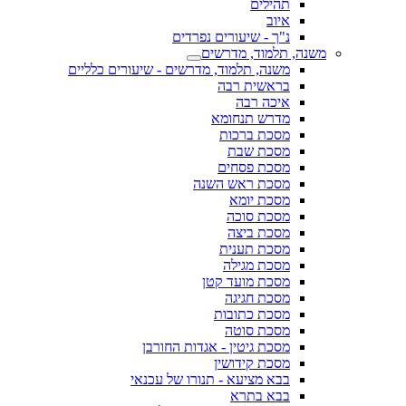
תהילים
איוב
נ"ך - שיעורים נפרדים
משנה, תלמוד, מדרשים
משנה, תלמוד, מדרשים - שיעורים כלליים
בראשית רבה
איכה רבה
מדרש תנחומא
מסכת ברכות
מסכת שבת
מסכת פסחים
מסכת ראש השנה
מסכת יומא
מסכת סוכה
מסכת ביצה
מסכת תענית
מסכת מגילה
מסכת מועד קטן
מסכת חגיגה
מסכת כתובות
מסכת סוטה
מסכת גיטין - אגדות החורבן
מסכת קידושין
בבא מציעא - תנורו של עכנאי
בבא בתרא