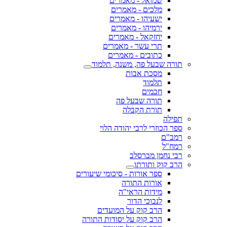
שמואל - מאמרים
מלכים - מאמרים
ישעיהו - מאמרים
ירמיהו - מאמרים
יחזקאל - מאמרים
תרי עשר - מאמרים
כתובים - מאמרים
תורה שבעל פה, משנה, תלמוד
מסכת אבות
תלמוד
חכמים
תורה שבעל פה
תורת הקבלה
תפילה
ספר הכוזרי לרבי יהודה הלוי
רמב"ם
רמח"ל
רבי נחמן מברסלב
הרב קוק ותורתו
ספר אורות - סיכומי שיעורים
אורות התורה
מידות הראי"ה
לנבוכי הדור
הרב קוק על המועדים
הרב קוק על יסודות התורה