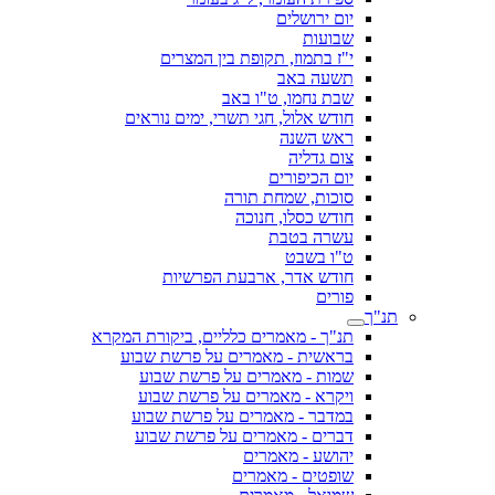
יום ירושלים
שבועות
י"ז בתמוז, תקופת בין המצרים
תשעה באב
שבת נחמו, ט"ו באב
חודש אלול, חגי תשרי, ימים נוראים
ראש השנה
צום גדליה
יום הכיפורים
סוכות, שמחת תורה
חודש כסלו, חנוכה
עשרה בטבת
ט"ו בשבט
חודש אדר, ארבעת הפרשיות
פורים
תנ"ך
תנ"ך - מאמרים כלליים, ביקורת המקרא
בראשית - מאמרים על פרשת שבוע
שמות - מאמרים על פרשת שבוע
ויקרא - מאמרים על פרשת שבוע
במדבר - מאמרים על פרשת שבוע
דברים - מאמרים על פרשת שבוע
יהושע - מאמרים
שופטים - מאמרים