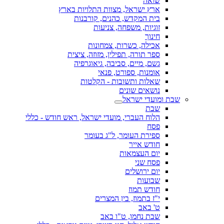
שואה
ארץ ישראל, מצוות התלויות בארץ
בית המקדש, כהנים, קורבנות
זוגיות, משפחה, צניעות
חינוך
אכילה, כשרות, צמחונות
ספר תורה, תפילין, מזוזה, ציצית
גשם, מיים, סביבה, גיאוגרפיה
אומנות, ספורט, פנאי
שאלות ותשובות - הקלטות
נושאים שונים
שבת ומועדי ישראל
שבת
הלוח העברי, מועדי ישראל, ראש חודש - כללי
פסח
ספירת העומר, ל"ג בעומר
חודש אייר
יום העצמאות
פסח שני
יום ירושלים
שבועות
חודש תמוז
י"ז בתמוז, בין המצרים
ט' באב
שבת נחמו, ט"ו באב