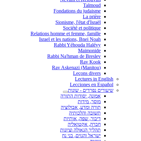
Talmoud
Fondations du judaisme
La prière
Sionisme, l'état d'Israël
Société et politique
Relations homme et femme, famille
Israel et les nations, Bnei Noah
Rabbi Yéhouda Halévy
Maimonide
Rabbi Na'hman de Breslev
Rav Kook
(Rav Askenazi (Manitou
Leçons divers
Lectures in English
Lecciones en Español
שיעורים נפרדים - שונות
אמונה, יסודות התורה
מוסר, מידות
תורה ומדע, אבולוציה
תשובה והלכותיה
דיבור, שפה, אותיות
חברה, אקטואליה
תהליך הגאולה וציונות
ישראל והגוים, בני נח