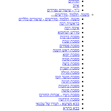
תהילים
איוב
נ"ך - שיעורים נפרדים
משנה, תלמוד, מדרשים
משנה, תלמוד, מדרשים - שיעורים כלליים
בראשית רבה
איכה רבה
מדרש תנחומא
מסכת ברכות
מסכת שבת
מסכת פסחים
מסכת ראש השנה
מסכת יומא
מסכת סוכה
מסכת ביצה
מסכת תענית
מסכת מגילה
מסכת מועד קטן
מסכת חגיגה
מסכת כתובות
מסכת סוטה
מסכת גיטין - אגדות החורבן
מסכת קידושין
בבא מציעא - תנורו של עכנאי
בבא בתרא