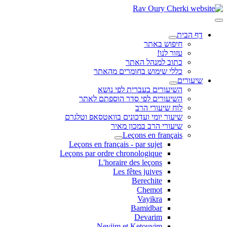
דף הבית
חיפוש באתר
עזור לנו!
כתוב למנהל האתר
כללי שימוש בחומרים מהאתר
שיעורים
השיעורים בעברית לפי נושא
השיעורים לפי סדר הוספתם לאתר
לוח שיעורי הרב
שיעור יומי ועדכונים בוואטסאפ וטלגרם
שיעורי הרב במכון מאיר
Leçons en français
Leçons en français - par sujet
Leçons par ordre chronologique
L'horaire des leçons
Les fêtes juives
Berechite
Chemot
Vayikra
Bamidbar
Devarim
Neviim et Ketouvim