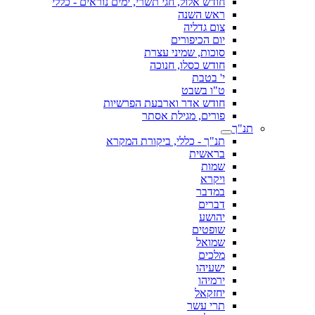
חודש אלול, חגי תשרי, ימים נוראים - כללי
ראש השנה
צום גדליה
יום הכיפורים
סוכות, שמיני עצרת
חודש כסלו, חנוכה
י' בטבת
ט"ו בשבט
חודש אדר וארבעת הפרשיות
פורים, מגילת אסתר
תנ"ך
תנ"ך - כללי, ביקורת המקרא
בראשית
שמות
ויקרא
במדבר
דברים
יהושע
שופטים
שמואל
מלכים
ישעיהו
ירמיהו
יחזקאל
תרי עשר