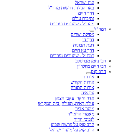
נצח ישראל
באר הגולה, דרשות מהר"ל
דרך חיים
נתיבות עולם
מהר"ל - שיעורים נפרדים
רמח"ל
מסילת ישרים
דרך ה'
דעת תבונות
דרך עץ חיים
רמח"ל - שיעורים נפרדים
רבי נחמן מברסלב
רבי חיים מוולוז'ין
הרב קוק
אורות
אורות הקודש
אורות התורה
עין איה
אדר היקר, עקבי הצאן
עולת ראיה, תפילה, בית המקדש
מוסר אביך
מאמרי הראי"ה
לנבוכי הדור
הרב קוק על פרשת שבוע
הרב קוק על מועדי ישראל