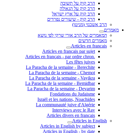
הרב קוק על תשובה
הרב קוק על הגאולה
הרב קוק על ארץ ישראל
הרב קוק - שיעורים נפרדים
הרב אשכנזי (מניטו)
מאמרים
המאמרים של הרב אורי שרקי לפי נושא
מאמרים חדשים
Articles en français
Articles en français par sujet
.Articles en français - par ordre chron
Les fêtes juives
La Paracha de la semaine - Berechite
La Paracha de la semaine - Chemot
La Paracha de la semaine - Vayikra
La Paracha de la semaine - Bemidbar
La Paracha de la semaine - Devarim
Fondations du Judaisme
Israël et les nations, Noachides
La communauté juive d'Algérie
Interviews avec le Rav
Articles divers en français
Articles in English
Articles in English by subject
Articles in English - by date