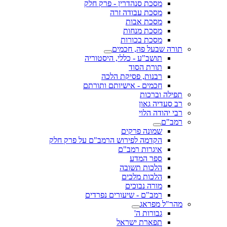
מסכת סנהדרין - פרק חלק
מסכת עבודה זרה
מסכת אבות
מסכת מנחות
מסכת בכורות
תורה שבעל פה, חכמים
תושב"ע - כללי, היסטוריה
תורת הסוד
רבנות, פסיקת הלכה
חכמים - אישיותם ותורתם
תפילה וברכות
רב סעדיה גאון
רבי יהודה הלוי
רמב"ם
שמונה פרקים
הקדמה לפירוש הרמב"ם על פרק חלק
איגרות רמב"ם
ספר המדע
הלכות תשובה
הלכות מלכים
מורה נבוכים
רמב"ם - שיעורים נפרדים
מהר"ל מפראג
גבורות ה'
תפארת ישראל