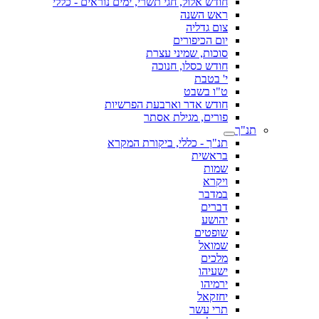
חודש אלול, חגי תשרי, ימים נוראים - כללי
ראש השנה
צום גדליה
יום הכיפורים
סוכות, שמיני עצרת
חודש כסלו, חנוכה
י' בטבת
ט"ו בשבט
חודש אדר וארבעת הפרשיות
פורים, מגילת אסתר
תנ"ך
תנ"ך - כללי, ביקורת המקרא
בראשית
שמות
ויקרא
במדבר
דברים
יהושע
שופטים
שמואל
מלכים
ישעיהו
ירמיהו
יחזקאל
תרי עשר