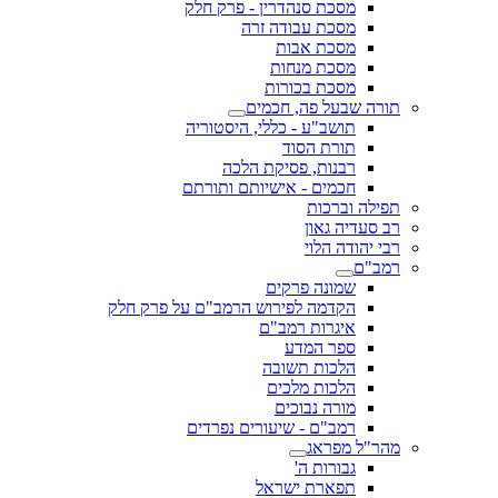
מסכת סנהדרין - פרק חלק
מסכת עבודה זרה
מסכת אבות
מסכת מנחות
מסכת בכורות
תורה שבעל פה, חכמים
תושב"ע - כללי, היסטוריה
תורת הסוד
רבנות, פסיקת הלכה
חכמים - אישיותם ותורתם
תפילה וברכות
רב סעדיה גאון
רבי יהודה הלוי
רמב"ם
שמונה פרקים
הקדמה לפירוש הרמב"ם על פרק חלק
איגרות רמב"ם
ספר המדע
הלכות תשובה
הלכות מלכים
מורה נבוכים
רמב"ם - שיעורים נפרדים
מהר"ל מפראג
גבורות ה'
תפארת ישראל