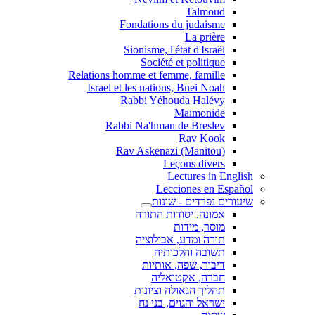
Talmoud
Fondations du judaisme
La prière
Sionisme, l'état d'Israël
Société et politique
Relations homme et femme, famille
Israel et les nations, Bnei Noah
Rabbi Yéhouda Halévy
Maimonide
Rabbi Na'hman de Breslev
Rav Kook
(Rav Askenazi (Manitou
Leçons divers
Lectures in English
Lecciones en Español
שיעורים נפרדים - שונות
אמונה, יסודות התורה
מוסר, מידות
תורה ומדע, אבולוציה
תשובה והלכותיה
דיבור, שפה, אותיות
חברה, אקטואליה
תהליך הגאולה וציונות
ישראל והגוים, בני נח