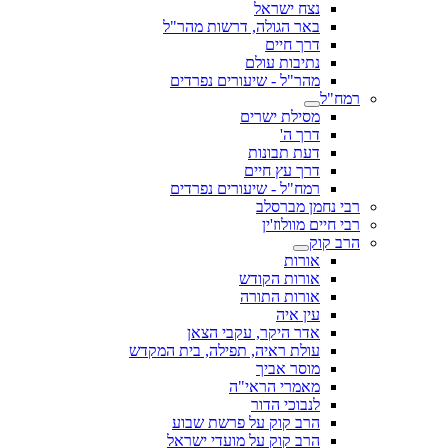
נצח ישראל
באר הגולה, דרשות מהר"ל
דרך חיים
נתיבות עולם
מהר"ל - שיעורים נפרדים
רמח"ל
מסילת ישרים
דרך ה'
דעת תבונות
דרך עץ חיים
רמח"ל - שיעורים נפרדים
רבי נחמן מברסלב
רבי חיים מוולוז'ין
הרב קוק
אורות
אורות הקודש
אורות התורה
עין איה
אדר היקר, עקבי הצאן
עולת ראיה, תפילה, בית המקדש
מוסר אביך
מאמרי הראי"ה
לנבוכי הדור
הרב קוק על פרשת שבוע
הרב קוק על מועדי ישראל