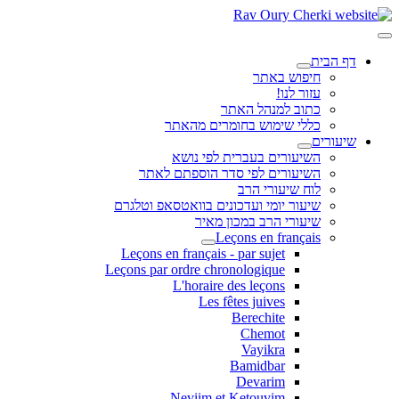
דף הבית
חיפוש באתר
עזור לנו!
כתוב למנהל האתר
כללי שימוש בחומרים מהאתר
שיעורים
השיעורים בעברית לפי נושא
השיעורים לפי סדר הוספתם לאתר
לוח שיעורי הרב
שיעור יומי ועדכונים בוואטסאפ וטלגרם
שיעורי הרב במכון מאיר
Leçons en français
Leçons en français - par sujet
Leçons par ordre chronologique
L'horaire des leçons
Les fêtes juives
Berechite
Chemot
Vayikra
Bamidbar
Devarim
Neviim et Ketouvim