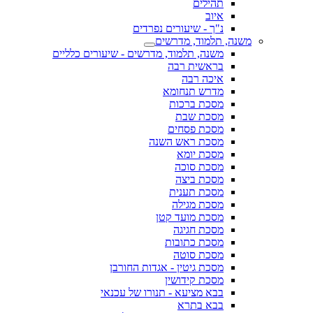
תהילים
איוב
נ"ך - שיעורים נפרדים
משנה, תלמוד, מדרשים
משנה, תלמוד, מדרשים - שיעורים כלליים
בראשית רבה
איכה רבה
מדרש תנחומא
מסכת ברכות
מסכת שבת
מסכת פסחים
מסכת ראש השנה
מסכת יומא
מסכת סוכה
מסכת ביצה
מסכת תענית
מסכת מגילה
מסכת מועד קטן
מסכת חגיגה
מסכת כתובות
מסכת סוטה
מסכת גיטין - אגדות החורבן
מסכת קידושין
בבא מציעא - תנורו של עכנאי
בבא בתרא