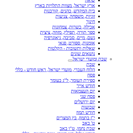
שואה
ארץ ישראל, מצוות התלויות בארץ
בית המקדש, כהנים, קורבנות
זוגיות, משפחה, צניעות
חינוך
אכילה, כשרות, צמחונות
ספר תורה, תפילין, מזוזה, ציצית
גשם, מיים, סביבה, גיאוגרפיה
אומנות, ספורט, פנאי
שאלות ותשובות - הקלטות
נושאים שונים
שבת ומועדי ישראל
שבת
הלוח העברי, מועדי ישראל, ראש חודש - כללי
פסח
ספירת העומר, ל"ג בעומר
חודש אייר
יום העצמאות
פסח שני
יום ירושלים
שבועות
חודש תמוז
י"ז בתמוז, בין המצרים
ט' באב
שבת נחמו, ט"ו באב