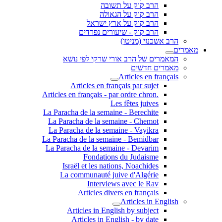
הרב קוק על תשובה
הרב קוק על הגאולה
הרב קוק על ארץ ישראל
הרב קוק - שיעורים נפרדים
הרב אשכנזי (מניטו)
מאמרים
המאמרים של הרב אורי שרקי לפי נושא
מאמרים חדשים
Articles en français
Articles en français par sujet
.Articles en français - par ordre chron
Les fêtes juives
La Paracha de la semaine - Berechite
La Paracha de la semaine - Chemot
La Paracha de la semaine - Vayikra
La Paracha de la semaine - Bemidbar
La Paracha de la semaine - Devarim
Fondations du Judaisme
Israël et les nations, Noachides
La communauté juive d'Algérie
Interviews avec le Rav
Articles divers en français
Articles in English
Articles in English by subject
Articles in English - by date