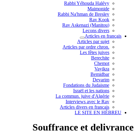
Rabbi Yéhouda Halévy
Maimonide
Rabbi Na'hman de Breslev
Rav Kook
(Rav Askenazi (Manitou
Leçons divers
Articles en français
Articles par sujet
.Articles par ordre chron
Les fêtes juives
Berechite
Chemot
Vayikra
Bemidbar
Devarim
Fondations du Judaisme
Israël et les nations
La commun. juive d'Algérie
Interviews avec le Rav
Articles divers en français
LE SITE EN HÉBREU
Souffrance et delivrance