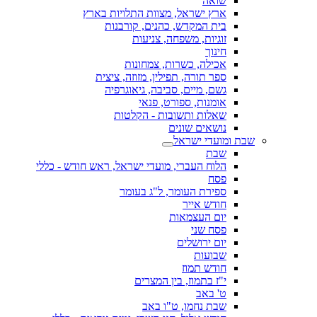
שואה
ארץ ישראל, מצוות התלויות בארץ
בית המקדש, כהנים, קורבנות
זוגיות, משפחה, צניעות
חינוך
אכילה, כשרות, צמחונות
ספר תורה, תפילין, מזוזה, ציצית
גשם, מיים, סביבה, גיאוגרפיה
אומנות, ספורט, פנאי
שאלות ותשובות - הקלטות
נושאים שונים
שבת ומועדי ישראל
שבת
הלוח העברי, מועדי ישראל, ראש חודש - כללי
פסח
ספירת העומר, ל"ג בעומר
חודש אייר
יום העצמאות
פסח שני
יום ירושלים
שבועות
חודש תמוז
י"ז בתמוז, בין המצרים
ט' באב
שבת נחמו, ט"ו באב