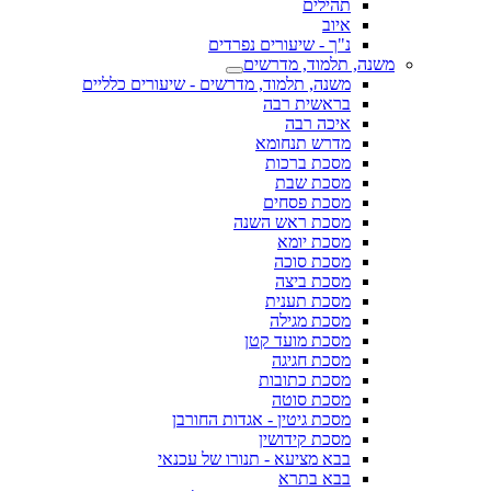
תהילים
איוב
נ"ך - שיעורים נפרדים
משנה, תלמוד, מדרשים
משנה, תלמוד, מדרשים - שיעורים כלליים
בראשית רבה
איכה רבה
מדרש תנחומא
מסכת ברכות
מסכת שבת
מסכת פסחים
מסכת ראש השנה
מסכת יומא
מסכת סוכה
מסכת ביצה
מסכת תענית
מסכת מגילה
מסכת מועד קטן
מסכת חגיגה
מסכת כתובות
מסכת סוטה
מסכת גיטין - אגדות החורבן
מסכת קידושין
בבא מציעא - תנורו של עכנאי
בבא בתרא