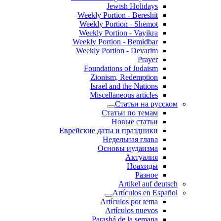
Jewish Holidays
Weekly Portion - Bereshit
Weekly Portion - Shemot
Weekly Portion - Vayikra
Weekly Portion - Bemidbar
Weekly Portion - Devarim
Prayer
Foundations of Judaism
Zionism, Redemption
Israel and the Nations
Miscellaneous articles
Статьи на русском
Статьи по темам
Новые статьи
Еврейские даты и праздники
Недельная глава
Основы иудаизма
Актуалия
Ноахиды
Разное
Artikel auf deutsch
Artículos en Español
Artículos por tema
Artículos nuevos
Parashá de la semana