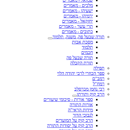
שמואל - מאמרים
מלכים - מאמרים
ישעיהו - מאמרים
ירמיהו - מאמרים
יחזקאל - מאמרים
תרי עשר - מאמרים
כתובים - מאמרים
תורה שבעל פה, משנה, תלמוד
מסכת אבות
תלמוד
חכמים
תורה שבעל פה
תורת הקבלה
תפילה
ספר הכוזרי לרבי יהודה הלוי
רמב"ם
רמח"ל
רבי נחמן מברסלב
הרב קוק ותורתו
ספר אורות - סיכומי שיעורים
אורות התורה
מידות הראי"ה
לנבוכי הדור
הרב קוק על המועדים
הרב קוק על יסודות התורה