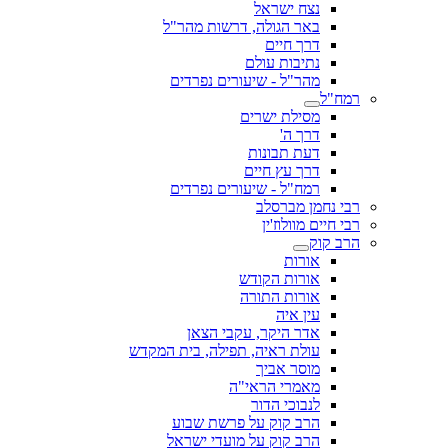
נצח ישראל
באר הגולה, דרשות מהר"ל
דרך חיים
נתיבות עולם
מהר"ל - שיעורים נפרדים
רמח"ל
מסילת ישרים
דרך ה'
דעת תבונות
דרך עץ חיים
רמח"ל - שיעורים נפרדים
רבי נחמן מברסלב
רבי חיים מוולוז'ין
הרב קוק
אורות
אורות הקודש
אורות התורה
עין איה
אדר היקר, עקבי הצאן
עולת ראיה, תפילה, בית המקדש
מוסר אביך
מאמרי הראי"ה
לנבוכי הדור
הרב קוק על פרשת שבוע
הרב קוק על מועדי ישראל