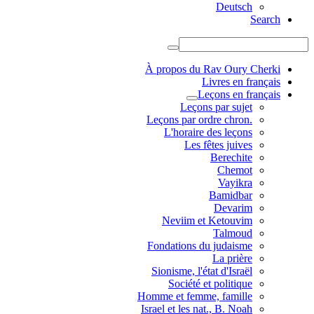
Deutsch
Search
À propos du Rav Oury Cherki
Livres en français
Leçons en français
Leçons par sujet
.Leçons par ordre chron
L'horaire des leçons
Les fêtes juives
Berechite
Chemot
Vayikra
Bamidbar
Devarim
Neviim et Ketouvim
Talmoud
Fondations du judaisme
La prière
Sionisme, l'état d'Israël
Société et politique
Homme et femme, famille
Israel et les nat., B. Noah