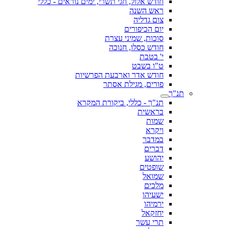
חודש אלול, חגי תשרי, ימים נוראים - כללי
ראש השנה
צום גדליה
יום הכיפורים
סוכות, שמיני עצרת
חודש כסלו, חנוכה
י' בטבת
ט"ו בשבט
חודש אדר וארבעת הפרשיות
פורים, מגילת אסתר
תנ"ך
תנ"ך - כללי, ביקורת המקרא
בראשית
שמות
ויקרא
במדבר
דברים
יהושע
שופטים
שמואל
מלכים
ישעיהו
ירמיהו
יחזקאל
תרי עשר