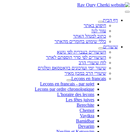
דף הבית
חיפוש באתר
עזור לנו!
כתוב למנהל האתר
כללי שימוש בחומרים מהאתר
שיעורים
השיעורים בעברית לפי נושא
השיעורים לפי סדר הוספתם לאתר
לוח שיעורי הרב
שיעור יומי ועדכונים בוואטסאפ וטלגרם
שיעורי הרב במכון מאיר
Leçons en français
Leçons en français - par sujet
Leçons par ordre chronologique
L'horaire des leçons
Les fêtes juives
Berechite
Chemot
Vayikra
Bamidbar
Devarim
Neviim et Ketouvim