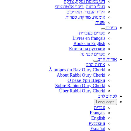
דיני ממונות ונזקין, צדקה
בעלי כוחות, ריפוי אלטרנטיבי
הלוח העברי, תאריכים
אומנות, מוזיקה, ספרות
שונות
ספרים
ספרים בעברית
Livres en français
Books in English
Книги на русском
ספרים לבני נח
אודות הרב
אודות הרב
À propos du Rav Oury Cherki
About Rabbi Oury Cherki
О раве Ури Шерки
Sobre Rabino Oury Cherki
Über Rabbi Oury Cherki
לכתוב לרב
Languages
עברית
Français
English
Русский
Español