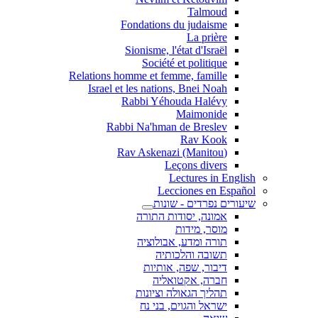
Talmoud
Fondations du judaisme
La prière
Sionisme, l'état d'Israël
Société et politique
Relations homme et femme, famille
Israel et les nations, Bnei Noah
Rabbi Yéhouda Halévy
Maimonide
Rabbi Na'hman de Breslev
Rav Kook
(Rav Askenazi (Manitou
Leçons divers
Lectures in English
Lecciones en Español
שיעורים נפרדים - שונות
אמונה, יסודות התורה
מוסר, מידות
תורה ומדע, אבולוציה
תשובה והלכותיה
דיבור, שפה, אותיות
חברה, אקטואליה
תהליך הגאולה וציונות
ישראל והגוים, בני נח