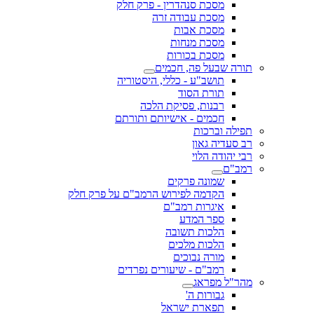
מסכת סנהדרין - פרק חלק
מסכת עבודה זרה
מסכת אבות
מסכת מנחות
מסכת בכורות
תורה שבעל פה, חכמים
תושב"ע - כללי, היסטוריה
תורת הסוד
רבנות, פסיקת הלכה
חכמים - אישיותם ותורתם
תפילה וברכות
רב סעדיה גאון
רבי יהודה הלוי
רמב"ם
שמונה פרקים
הקדמה לפירוש הרמב"ם על פרק חלק
איגרות רמב"ם
ספר המדע
הלכות תשובה
הלכות מלכים
מורה נבוכים
רמב"ם - שיעורים נפרדים
מהר"ל מפראג
גבורות ה'
תפארת ישראל