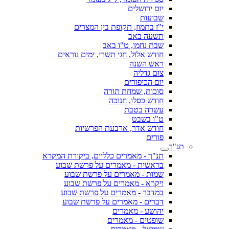
יום ירושלים
שבועות
י"ז בתמוז, תקופת בין המצרים
תשעה באב
שבת נחמו, ט"ו באב
חודש אלול, חגי תשרי, ימים נוראים
ראש השנה
צום גדליה
יום הכיפורים
סוכות, שמחת תורה
חודש כסלו, חנוכה
עשרה בטבת
ט"ו בשבט
חודש אדר, ארבעת הפרשיות
פורים
תנ"ך
תנ"ך - מאמרים כלליים, ביקורת המקרא
בראשית - מאמרים על פרשת שבוע
שמות - מאמרים על פרשת שבוע
ויקרא - מאמרים על פרשת שבוע
במדבר - מאמרים על פרשת שבוע
דברים - מאמרים על פרשת שבוע
יהושע - מאמרים
שופטים - מאמרים