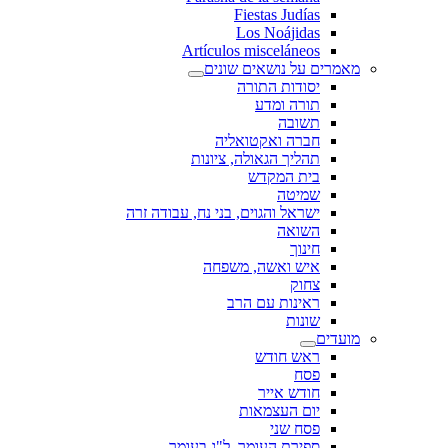
Fiestas Judías
Los Noájidas
Artículos misceláneos
מאמרים על נושאים שונים
יסודות התורה
תורה ומדע
תשובה
חברה ואקטואליה
תהליך הגאולה, ציונות
בית המקדש
שמיטה
ישראל והגוים, בני נח, עבודה זרה
השואה
חינוך
איש ואשה, משפחה
צחוק
ראינות עם הרב
שונות
מועדים
ראש חודש
פסח
חודש אייר
יום העצמאות
פסח שני
ספירת העומר, ל"ג בעומר