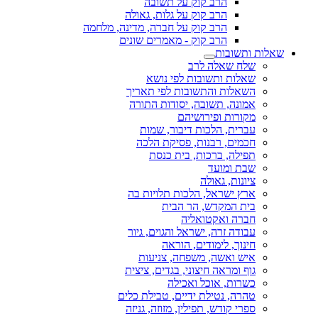
הרב קוק על תשובה
הרב קוק על גלות, גאולה
הרב קוק על חברה, מדינה, מלחמה
הרב קוק - מאמרים שונים
שאלות ותשובות
שלח שאלה לרב
שאלות ותשובות לפי נושא
השאלות והתשובות לפי תאריך
אמונה, תשובה, יסודות התורה
מקורות ופירושיהם
עברית, הלכות דיבור, שמות
חכמים, רבנות, פסיקת הלכה
תפילה, ברכות, בית כנסת
שבת ומועד
ציונות, גאולה
ארץ ישראל, הלכות תלויות בה
בית המקדש, הר הבית
חברה ואקטואליה
עבודה זרה, ישראל והגוים, גיור
חינוך, לימודים, הוראה
איש ואשה, משפחה, צניעות
גוף ומראה חיצוני, בגדים, ציצית
כשרות, אוכל ואכילה
טהרה, נטילת ידיים, טבילת כלים
ספרי קודש, תפילין, מזוזה, גניזה