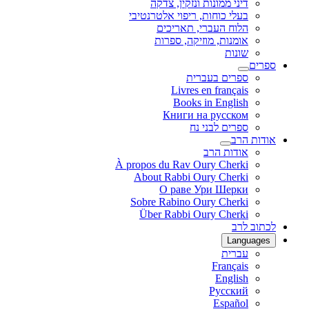
דיני ממונות ונזקין, צדקה
בעלי כוחות, ריפוי אלטרנטיבי
הלוח העברי, תאריכים
אומנות, מוזיקה, ספרות
שונות
ספרים
ספרים בעברית
Livres en français
Books in English
Книги на русском
ספרים לבני נח
אודות הרב
אודות הרב
À propos du Rav Oury Cherki
About Rabbi Oury Cherki
О раве Ури Шерки
Sobre Rabino Oury Cherki
Über Rabbi Oury Cherki
לכתוב לרב
Languages
עברית
Français
English
Русский
Español