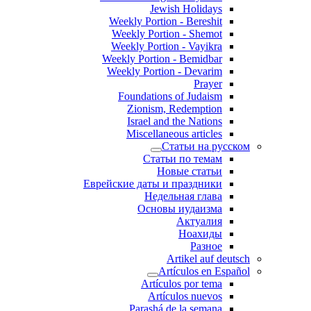
Jewish Holidays
Weekly Portion - Bereshit
Weekly Portion - Shemot
Weekly Portion - Vayikra
Weekly Portion - Bemidbar
Weekly Portion - Devarim
Prayer
Foundations of Judaism
Zionism, Redemption
Israel and the Nations
Miscellaneous articles
Статьи на русском
Статьи по темам
Новые статьи
Еврейские даты и праздники
Недельная глава
Основы иудаизма
Актуалия
Ноахиды
Разное
Artikel auf deutsch
Artículos en Español
Artículos por tema
Artículos nuevos
Parashá de la semana