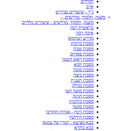
תהילים
איוב
נ"ך - שיעורים נפרדים
משנה, תלמוד, מדרשים
משנה, תלמוד, מדרשים - שיעורים כלליים
בראשית רבה
איכה רבה
מדרש תנחומא
מסכת ברכות
מסכת שבת
מסכת פסחים
מסכת ראש השנה
מסכת יומא
מסכת סוכה
מסכת ביצה
מסכת תענית
מסכת מגילה
מסכת מועד קטן
מסכת חגיגה
מסכת כתובות
מסכת סוטה
מסכת גיטין - אגדות החורבן
מסכת קידושין
בבא מציעא - תנורו של עכנאי
בבא בתרא