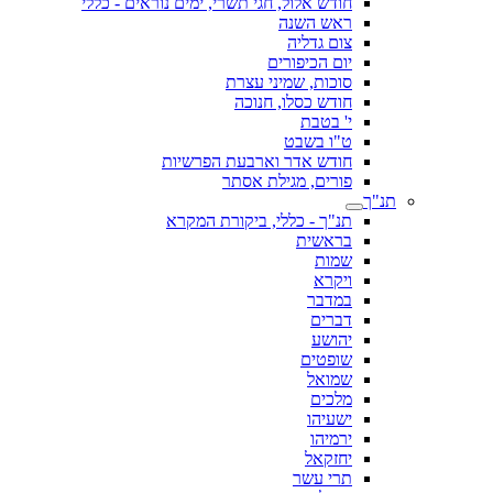
חודש אלול, חגי תשרי, ימים נוראים - כללי
ראש השנה
צום גדליה
יום הכיפורים
סוכות, שמיני עצרת
חודש כסלו, חנוכה
י' בטבת
ט"ו בשבט
חודש אדר וארבעת הפרשיות
פורים, מגילת אסתר
תנ"ך
תנ"ך - כללי, ביקורת המקרא
בראשית
שמות
ויקרא
במדבר
דברים
יהושע
שופטים
שמואל
מלכים
ישעיהו
ירמיהו
יחזקאל
תרי עשר