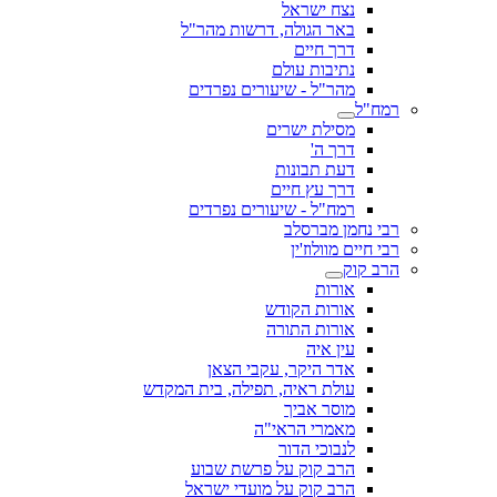
נצח ישראל
באר הגולה, דרשות מהר"ל
דרך חיים
נתיבות עולם
מהר"ל - שיעורים נפרדים
רמח"ל
מסילת ישרים
דרך ה'
דעת תבונות
דרך עץ חיים
רמח"ל - שיעורים נפרדים
רבי נחמן מברסלב
רבי חיים מוולוז'ין
הרב קוק
אורות
אורות הקודש
אורות התורה
עין איה
אדר היקר, עקבי הצאן
עולת ראיה, תפילה, בית המקדש
מוסר אביך
מאמרי הראי"ה
לנבוכי הדור
הרב קוק על פרשת שבוע
הרב קוק על מועדי ישראל