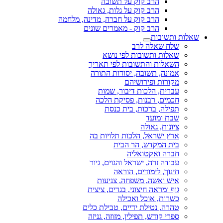
הרב קוק על תשובה
הרב קוק על גלות, גאולה
הרב קוק על חברה, מדינה, מלחמה
הרב קוק - מאמרים שונים
שאלות ותשובות
שלח שאלה לרב
שאלות ותשובות לפי נושא
השאלות והתשובות לפי תאריך
אמונה, תשובה, יסודות התורה
מקורות ופירושיהם
עברית, הלכות דיבור, שמות
חכמים, רבנות, פסיקת הלכה
תפילה, ברכות, בית כנסת
שבת ומועד
ציונות, גאולה
ארץ ישראל, הלכות תלויות בה
בית המקדש, הר הבית
חברה ואקטואליה
עבודה זרה, ישראל והגוים, גיור
חינוך, לימודים, הוראה
איש ואשה, משפחה, צניעות
גוף ומראה חיצוני, בגדים, ציצית
כשרות, אוכל ואכילה
טהרה, נטילת ידיים, טבילת כלים
ספרי קודש, תפילין, מזוזה, גניזה