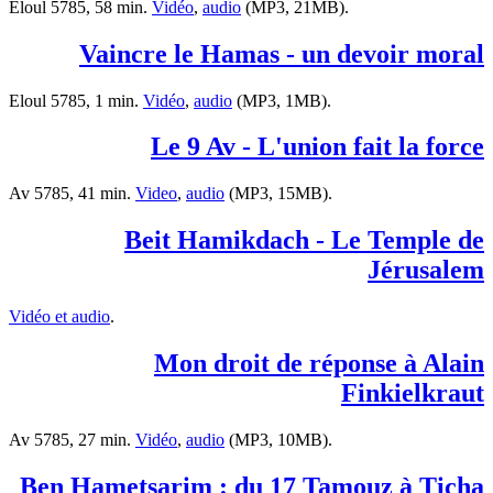
Eloul 5785, 58 min.
Vidéo
,
audio
(MP3, 21MB).
Vaincre le Hamas - un devoir moral
Eloul 5785, 1 min.
Vidéo
,
audio
(MP3, 1MB).
Le 9 Av - L'union fait la force
Av 5785, 41 min.
Video
,
audio
(MP3, 15MB).
Beit Hamikdach - Le Temple de
Jérusalem
Vidéo et audio
.
Mon droit de réponse à Alain
Finkielkraut
Av 5785, 27 min.
Vidéo
,
audio
(MP3, 10MB).
Ben Hametsarim : du 17 Tamouz à Ticha