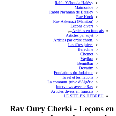
Rabbi Yéhouda Halévy
Maimonide
Rabbi Na'hman de Breslev
Rav Kook
(Rav Askenazi (Manitou
Leçons divers
Articles en français
Articles par sujet
.Articles par ordre chron
Les fêtes juives
Berechite
Chemot
Vayikra
Bemidbar
Devarim
Fondations du Judaisme
Israël et les nations
La commun. juive d'Algérie
Interviews avec le Rav
Articles divers en français
LE SITE EN HÉBREU
Rav Oury Cherki - Leçons en