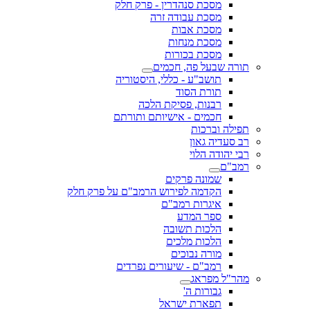
מסכת סנהדרין - פרק חלק
מסכת עבודה זרה
מסכת אבות
מסכת מנחות
מסכת בכורות
תורה שבעל פה, חכמים
תושב"ע - כללי, היסטוריה
תורת הסוד
רבנות, פסיקת הלכה
חכמים - אישיותם ותורתם
תפילה וברכות
רב סעדיה גאון
רבי יהודה הלוי
רמב"ם
שמונה פרקים
הקדמה לפירוש הרמב"ם על פרק חלק
איגרות רמב"ם
ספר המדע
הלכות תשובה
הלכות מלכים
מורה נבוכים
רמב"ם - שיעורים נפרדים
מהר"ל מפראג
גבורות ה'
תפארת ישראל