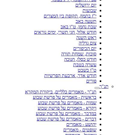
יום ירושלים
שבועות
י"ז בתמוז, תקופת בין המצרים
תשעה באב
שבת נחמו, ט"ו באב
חודש אלול, חגי תשרי, ימים נוראים
ראש השנה
צום גדליה
יום הכיפורים
סוכות, שמחת תורה
חודש כסלו, חנוכה
עשרה בטבת
ט"ו בשבט
חודש אדר, ארבעת הפרשיות
פורים
תנ"ך
תנ"ך - מאמרים כלליים, ביקורת המקרא
בראשית - מאמרים על פרשת שבוע
שמות - מאמרים על פרשת שבוע
ויקרא - מאמרים על פרשת שבוע
במדבר - מאמרים על פרשת שבוע
דברים - מאמרים על פרשת שבוע
יהושע - מאמרים
שופטים - מאמרים