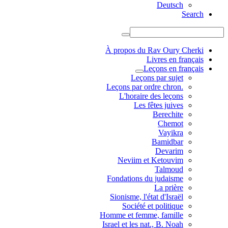
Deutsch
Search
À propos du Rav Oury Cherki
Livres en français
Leçons en français
Leçons par sujet
.Leçons par ordre chron
L'horaire des leçons
Les fêtes juives
Berechite
Chemot
Vayikra
Bamidbar
Devarim
Neviim et Ketouvim
Talmoud
Fondations du judaisme
La prière
Sionisme, l'état d'Israël
Société et politique
Homme et femme, famille
Israel et les nat., B. Noah