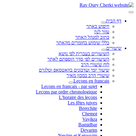
דף הבית
חיפוש באתר
עזור לנו!
כתוב למנהל האתר
כללי שימוש בחומרים מהאתר
שיעורים
השיעורים בעברית לפי נושא
השיעורים לפי סדר הוספתם לאתר
לוח שיעורי הרב
שיעור יומי ועדכונים בוואטסאפ וטלגרם
שיעורי הרב במכון מאיר
Leçons en français
Leçons en français - par sujet
Leçons par ordre chronologique
L'horaire des leçons
Les fêtes juives
Berechite
Chemot
Vayikra
Bamidbar
Devarim
Neviim et Ketouvim