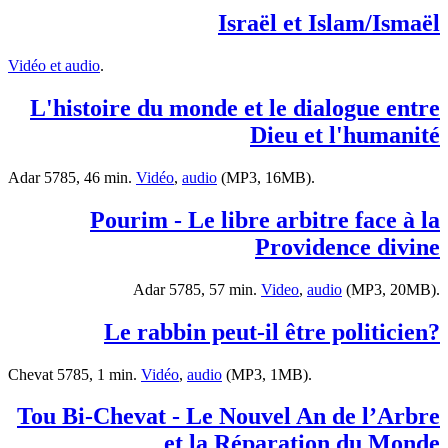
Israël et Islam/Ismaël
Vidéo et audio
.
L'histoire du monde et le dialogue entre
Dieu et l'humanité
Adar 5785, 46 min.
Vidéo
,
audio
(MP3, 16MB).
Pourim - Le libre arbitre face à la
Providence divine
Adar 5785, 57 min.
Video
,
audio
(MP3, 20MB).
?Le rabbin peut-il être politicien
Chevat 5785, 1 min.
Vidéo
,
audio
(MP3, 1MB).
Tou Bi-Chevat - Le Nouvel An de l’Arbre
et la Réparation du Monde