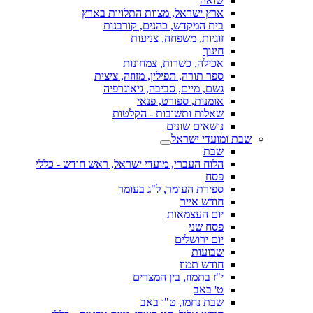
שואה
ארץ ישראל, מצוות התלויות בארץ
בית המקדש, כהנים, קורבנות
זוגיות, משפחה, צניעות
חינוך
אכילה, כשרות, צמחונות
ספר תורה, תפילין, מזוזה, ציצית
גשם, מיים, סביבה, גיאוגרפיה
אומנות, ספורט, פנאי
שאלות ותשובות - הקלטות
נושאים שונים
שבת ומועדי ישראל
שבת
הלוח העברי, מועדי ישראל, ראש חודש - כללי
פסח
ספירת העומר, ל"ג בעומר
חודש אייר
יום העצמאות
פסח שני
יום ירושלים
שבועות
חודש תמוז
י"ז בתמוז, בין המצרים
ט' באב
שבת נחמו, ט"ו באב