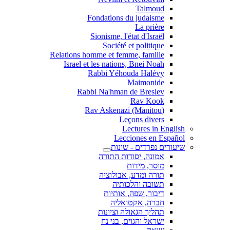
Talmoud
Fondations du judaisme
La prière
Sionisme, l'état d'Israël
Société et politique
Relations homme et femme, famille
Israel et les nations, Bnei Noah
Rabbi Yéhouda Halévy
Maimonide
Rabbi Na'hman de Breslev
Rav Kook
(Rav Askenazi (Manitou
Leçons divers
Lectures in English
Lecciones en Español
שיעורים נפרדים - שונות
אמונה, יסודות התורה
מוסר, מידות
תורה ומדע, אבולוציה
תשובה והלכותיה
דיבור, שפה, אותיות
חברה, אקטואליה
תהליך הגאולה וציונות
ישראל והגוים, בני נח