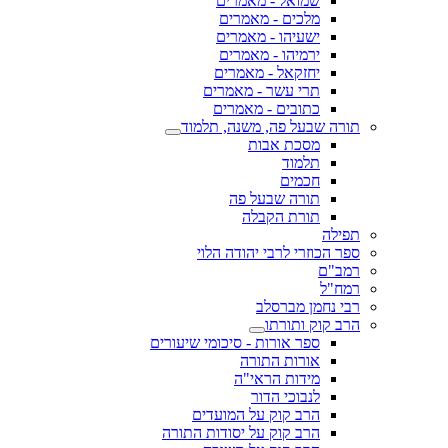
שמואל - מאמרים
מלכים - מאמרים
ישעיהו - מאמרים
ירמיהו - מאמרים
יחזקאל - מאמרים
תרי עשר - מאמרים
כתובים - מאמרים
תורה שבעל פה, משנה, תלמוד
מסכת אבות
תלמוד
חכמים
תורה שבעל פה
תורת הקבלה
תפילה
ספר הכוזרי לרבי יהודה הלוי
רמב"ם
רמח"ל
רבי נחמן מברסלב
הרב קוק ותורתו
ספר אורות - סיכומי שיעורים
אורות התורה
מידות הראי"ה
לנבוכי הדור
הרב קוק על המועדים
הרב קוק על יסודות התורה