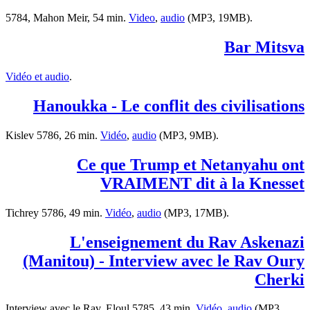
5784, Mahon Meir, 54 min.
Video
,
audio
(MP3, 19MB).
Bar Mitsva
Vidéo et audio
.
Hanoukka - Le conflit des civilisations
Kislev 5786, 26 min.
Vidéo
,
audio
(MP3, 9MB).
Ce que Trump et Netanyahu ont
VRAIMENT dit à la Knesset
Tichrey 5786, 49 min.
Vidéo
,
audio
(MP3, 17MB).
L'enseignement du Rav Askenazi
(Manitou) - Interview avec le Rav Oury
Cherki
Interview avec le Rav, Eloul 5785, 43 min.
Vidéo
,
audio
(MP3,