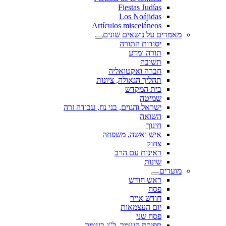
Fiestas Judías
Los Noájidas
Artículos misceláneos
מאמרים על נושאים שונים
יסודות התורה
תורה ומדע
תשובה
חברה ואקטואליה
תהליך הגאולה, ציונות
בית המקדש
שמיטה
ישראל והגוים, בני נח, עבודה זרה
השואה
חינוך
איש ואשה, משפחה
צחוק
ראינות עם הרב
שונות
מועדים
ראש חודש
פסח
חודש אייר
יום העצמאות
פסח שני
ספירת העומר, ל"ג בעומר