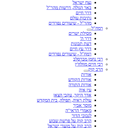
נצח ישראל
באר הגולה, דרשות מהר"ל
דרך חיים
נתיבות עולם
מהר"ל - שיעורים נפרדים
רמח"ל
מסילת ישרים
דרך ה'
דעת תבונות
דרך עץ חיים
רמח"ל - שיעורים נפרדים
רבי נחמן מברסלב
רבי חיים מוולוז'ין
הרב קוק
אורות
אורות הקודש
אורות התורה
עין איה
אדר היקר, עקבי הצאן
עולת ראיה, תפילה, בית המקדש
מוסר אביך
מאמרי הראי"ה
לנבוכי הדור
הרב קוק על פרשת שבוע
הרב קוק על מועדי ישראל