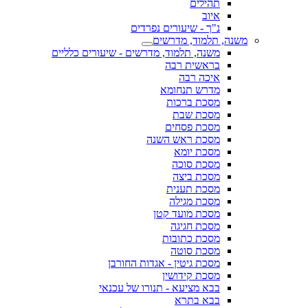
תהילים
איוב
נ"ך - שיעורים נפרדים
משנה, תלמוד, מדרשים
משנה, תלמוד, מדרשים - שיעורים כלליים
בראשית רבה
איכה רבה
מדרש תנחומא
מסכת ברכות
מסכת שבת
מסכת פסחים
מסכת ראש השנה
מסכת יומא
מסכת סוכה
מסכת ביצה
מסכת תענית
מסכת מגילה
מסכת מועד קטן
מסכת חגיגה
מסכת כתובות
מסכת סוטה
מסכת גיטין - אגדות החורבן
מסכת קידושין
בבא מציעא - תנורו של עכנאי
בבא בתרא