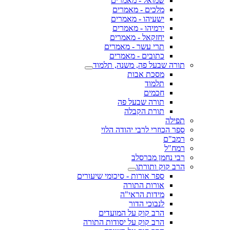
שמואל - מאמרים
מלכים - מאמרים
ישעיהו - מאמרים
ירמיהו - מאמרים
יחזקאל - מאמרים
תרי עשר - מאמרים
כתובים - מאמרים
תורה שבעל פה, משנה, תלמוד
מסכת אבות
תלמוד
חכמים
תורה שבעל פה
תורת הקבלה
תפילה
ספר הכוזרי לרבי יהודה הלוי
רמב"ם
רמח"ל
רבי נחמן מברסלב
הרב קוק ותורתו
ספר אורות - סיכומי שיעורים
אורות התורה
מידות הראי"ה
לנבוכי הדור
הרב קוק על המועדים
הרב קוק על יסודות התורה