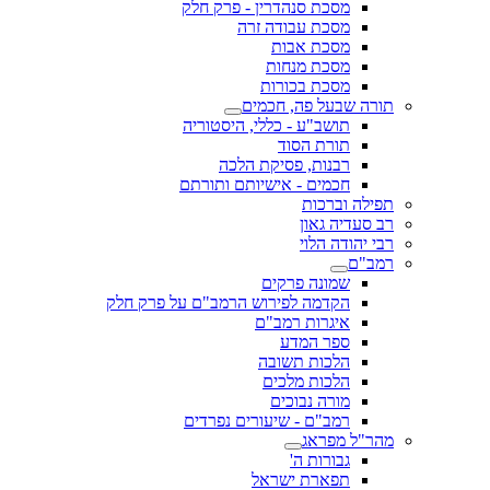
מסכת סנהדרין - פרק חלק
מסכת עבודה זרה
מסכת אבות
מסכת מנחות
מסכת בכורות
תורה שבעל פה, חכמים
תושב"ע - כללי, היסטוריה
תורת הסוד
רבנות, פסיקת הלכה
חכמים - אישיותם ותורתם
תפילה וברכות
רב סעדיה גאון
רבי יהודה הלוי
רמב"ם
שמונה פרקים
הקדמה לפירוש הרמב"ם על פרק חלק
איגרות רמב"ם
ספר המדע
הלכות תשובה
הלכות מלכים
מורה נבוכים
רמב"ם - שיעורים נפרדים
מהר"ל מפראג
גבורות ה'
תפארת ישראל