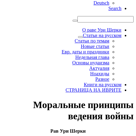
Deutsch
Search
О раве Ури Шерки
Статьи на русском
Статьи по темам
Новые статьи
Евр. даты и праздники
Недельная глава
Основы иудаизма
Актуалия
Ноахиды
Разное
Книги на русском
СТРАНИЦА НА ИВРИТЕ
Моральные принципы
ведения войны
Рав Ури Шерки