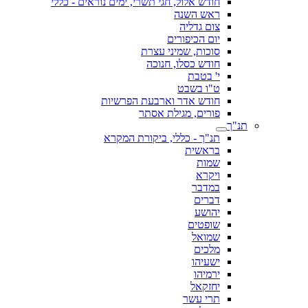
חודש אלול, חגי תשרי, ימים נוראים - כללי
ראש השנה
צום גדליה
יום הכיפורים
סוכות, שמיני עצרת
חודש כסלו, חנוכה
י' בטבת
ט"ו בשבט
חודש אדר וארבעת הפרשיות
פורים, מגילת אסתר
תנ"ך
תנ"ך - כללי, ביקורת המקרא
בראשית
שמות
ויקרא
במדבר
דברים
יהושע
שופטים
שמואל
מלכים
ישעיהו
ירמיהו
יחזקאל
תרי עשר