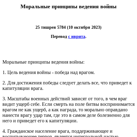
Моральные принципы ведения войны
25 тишрея 5784 (10 октября 2023)
Перевод
с иврита
.
Моральные принципы ведения войны:
1. Цель ведения войны - победа над врагом.
2. Для достижения победы следует делать все, что приведет к
капитуляции врага.
3. Масштабы военных действий зависят от того, в чем враг
видит ущерб себе. Если смерть на поле битвы воспринимается
врагом не как ущерб, а как награда, то морально оправдано
нанести врагу удар там, где это в самом деле болезненно для
него и приведет его к капитуляции.
4. Гражданское население врага, поддерживающее и
воспитывающее террор, является интегральной частью