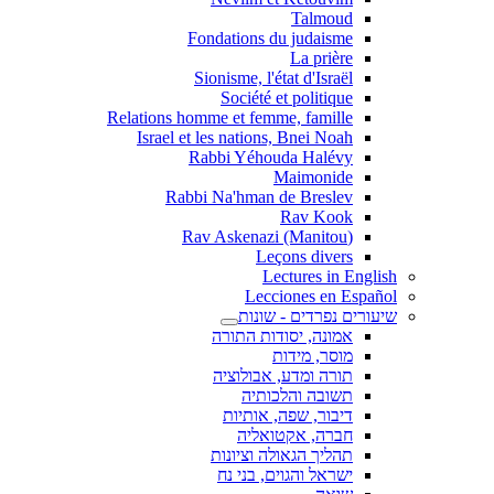
Talmoud
Fondations du judaisme
La prière
Sionisme, l'état d'Israël
Société et politique
Relations homme et femme, famille
Israel et les nations, Bnei Noah
Rabbi Yéhouda Halévy
Maimonide
Rabbi Na'hman de Breslev
Rav Kook
(Rav Askenazi (Manitou
Leçons divers
Lectures in English
Lecciones en Español
שיעורים נפרדים - שונות
אמונה, יסודות התורה
מוסר, מידות
תורה ומדע, אבולוציה
תשובה והלכותיה
דיבור, שפה, אותיות
חברה, אקטואליה
תהליך הגאולה וציונות
ישראל והגוים, בני נח