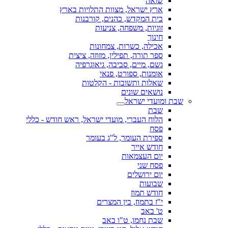
שואה
ארץ ישראל, מצוות התלויות בארץ
בית המקדש, כהנים, קורבנות
זוגיות, משפחה, צניעות
חינוך
אכילה, כשרות, צמחונות
ספר תורה, תפילין, מזוזה, ציצית
גשם, מיים, סביבה, גיאוגרפיה
אומנות, ספורט, פנאי
שאלות ותשובות - הקלטות
נושאים שונים
שבת ומועדי ישראל
שבת
הלוח העברי, מועדי ישראל, ראש חודש - כללי
פסח
ספירת העומר, ל"ג בעומר
חודש אייר
יום העצמאות
פסח שני
יום ירושלים
שבועות
חודש תמוז
י"ז בתמוז, בין המצרים
ט' באב
שבת נחמו, ט"ו באב