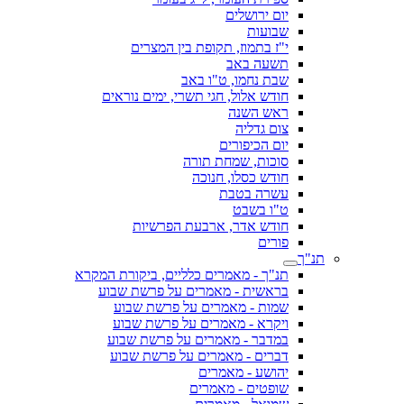
יום ירושלים
שבועות
י"ז בתמוז, תקופת בין המצרים
תשעה באב
שבת נחמו, ט"ו באב
חודש אלול, חגי תשרי, ימים נוראים
ראש השנה
צום גדליה
יום הכיפורים
סוכות, שמחת תורה
חודש כסלו, חנוכה
עשרה בטבת
ט"ו בשבט
חודש אדר, ארבעת הפרשיות
פורים
תנ"ך
תנ"ך - מאמרים כלליים, ביקורת המקרא
בראשית - מאמרים על פרשת שבוע
שמות - מאמרים על פרשת שבוע
ויקרא - מאמרים על פרשת שבוע
במדבר - מאמרים על פרשת שבוע
דברים - מאמרים על פרשת שבוע
יהושע - מאמרים
שופטים - מאמרים