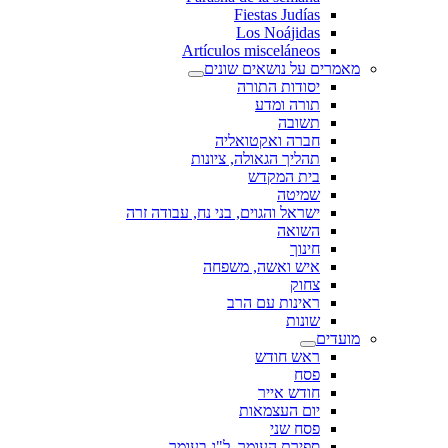
Fiestas Judías
Los Noájidas
Artículos misceláneos
מאמרים על נושאים שונים
יסודות התורה
תורה ומדע
תשובה
חברה ואקטואליה
תהליך הגאולה, ציונות
בית המקדש
שמיטה
ישראל והגוים, בני נח, עבודה זרה
השואה
חינוך
איש ואשה, משפחה
צחוק
ראינות עם הרב
שונות
מועדים
ראש חודש
פסח
חודש אייר
יום העצמאות
פסח שני
ספירת העומר, ל"ג בעומר