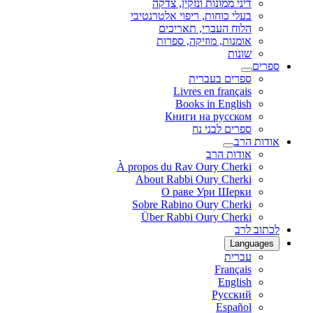
דיני ממונות ונזקין, צדקה
בעלי כוחות, ריפוי אלטרנטיבי
הלוח העברי, תאריכים
אומנות, מוזיקה, ספרות
שונות
ספרים
ספרים בעברית
Livres en français
Books in English
Книги на русском
ספרים לבני נח
אודות הרב
אודות הרב
À propos du Rav Oury Cherki
About Rabbi Oury Cherki
О раве Ури Шерки
Sobre Rabino Oury Cherki
Über Rabbi Oury Cherki
לכתוב לרב
Languages
עברית
Français
English
Русский
Español