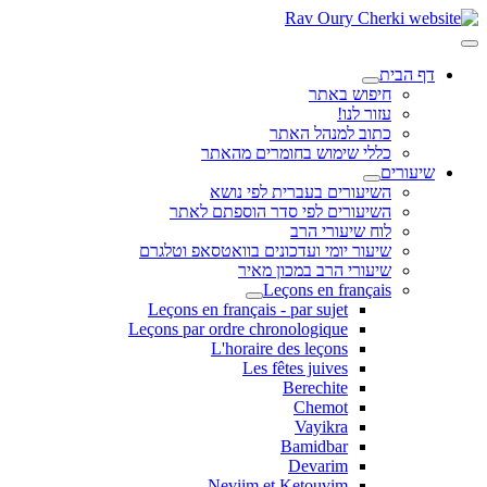
דף הבית
חיפוש באתר
עזור לנו!
כתוב למנהל האתר
כללי שימוש בחומרים מהאתר
שיעורים
השיעורים בעברית לפי נושא
השיעורים לפי סדר הוספתם לאתר
לוח שיעורי הרב
שיעור יומי ועדכונים בוואטסאפ וטלגרם
שיעורי הרב במכון מאיר
Leçons en français
Leçons en français - par sujet
Leçons par ordre chronologique
L'horaire des leçons
Les fêtes juives
Berechite
Chemot
Vayikra
Bamidbar
Devarim
Neviim et Ketouvim