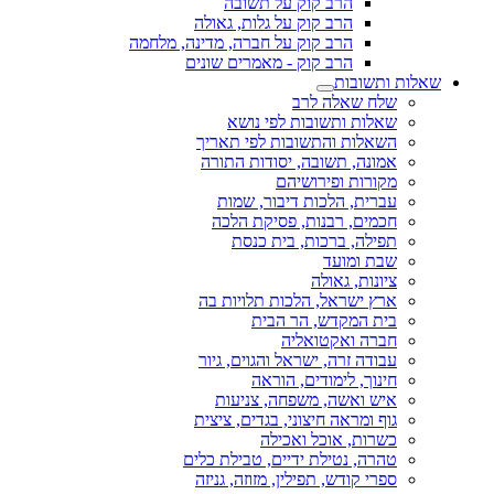
הרב קוק על תשובה
הרב קוק על גלות, גאולה
הרב קוק על חברה, מדינה, מלחמה
הרב קוק - מאמרים שונים
שאלות ותשובות
שלח שאלה לרב
שאלות ותשובות לפי נושא
השאלות והתשובות לפי תאריך
אמונה, תשובה, יסודות התורה
מקורות ופירושיהם
עברית, הלכות דיבור, שמות
חכמים, רבנות, פסיקת הלכה
תפילה, ברכות, בית כנסת
שבת ומועד
ציונות, גאולה
ארץ ישראל, הלכות תלויות בה
בית המקדש, הר הבית
חברה ואקטואליה
עבודה זרה, ישראל והגוים, גיור
חינוך, לימודים, הוראה
איש ואשה, משפחה, צניעות
גוף ומראה חיצוני, בגדים, ציצית
כשרות, אוכל ואכילה
טהרה, נטילת ידיים, טבילת כלים
ספרי קודש, תפילין, מזוזה, גניזה