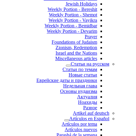
Jewish Holidays
Weekly Portion - Bereshit
Weekly Portion - Shemot
Weekly Portion - Vayikra
Weekly Portion - Bemidbar
Weekly Portion - Devarim
Prayer
Foundations of Judaism
Zionism, Redemption
Israel and the Nations
Miscellaneous articles
Статьи на русском
Статьи по темам
Новые статьи
Еврейские даты и праздники
Недельная глава
Основы иудаизма
Актуалия
Ноахиды
Разное
Artikel auf deutsch
Artículos en Español
Artículos por tema
Artículos nuevos
Parashá de la semana