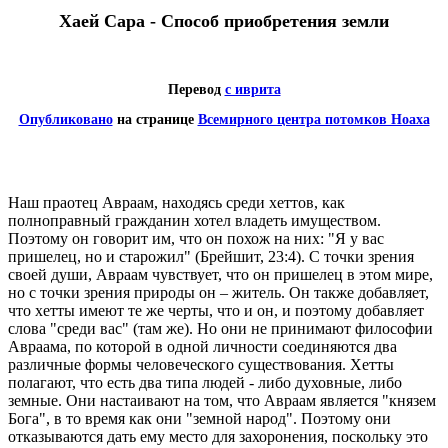
Хаей Сара - Способ приобретения земли
Перевод
с иврита
Опубликовано
на странице
Всемирного центра потомков Ноаха
Наш праотец Авраам, находясь среди хеттов, как
полноправный гражданин хотел владеть имуществом.
Поэтому он говорит им, что он похож на них: "Я у вас
пришелец, но и старожил" (Брейшит, 23:4). С точки зрения
своей души, Авраам чувствует, что он пришелец в этом мире,
но с точки зрения природы он – житель. Он также добавляет,
что хетты имеют те же черты, что и он, и поэтому добавляет
слова "среди вас" (там же). Но они не принимают философии
Авраама, по которой в одной личности соединяются два
различные формы человеческого существования. Хетты
полагают, что есть два типа людей - либо духовные, либо
земные. Они настаивают на том, что Авраам является "князем
Бога", в то время как они "земной народ". Поэтому они
отказываются дать ему место для захоронения, поскольку это