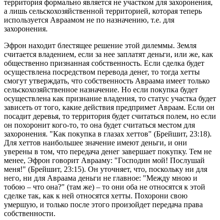
территория формально является не участком для захоронения,
а лишь сельскохозяйственной территорией, которая теперь
используется Авраамом не по назначению, т.е. для
захоронения.
Эфрон находит блестящее решение этой дилеммы. Земля
считается владением, если за нее заплатят деньги, или же, как
общественно признанная собственность. Если сделка будет
осуществлена посредством перевода денег, то тогда хетты
смогут утверждать, что собственность Авраама имеет только
сельскохозяйственное назначение. Но если покупка будет
осуществлена как признание владения, то статус участка будет
зависеть от того, какие действия предпримет Авраам. Если он
посадит деревья, то территория будет считаться полем, но если
он похоронит кого-то, то она будет считаться местом для
захоронения. "Как покупка в глазах хеттов" (Брейшит, 23:18).
Для хеттов наибольшее значение имеют деньги, и они
уверены в том, что передача денег завершает покупку. Тем не
менее, Эфрон говорит Аврааму: "Господин мой! Послушай
меня!" (Брейшит, 23:15). Он уточняет, что, поскольку ни для
него, ни для Авраама деньги не главное: "Между мною и
тобою – что она?" (там же) – то они оба не относятся к этой
сделке так, как к ней относятся хетты. Похорони свою
умершую, и только после этого произойдет передача права
собственности.