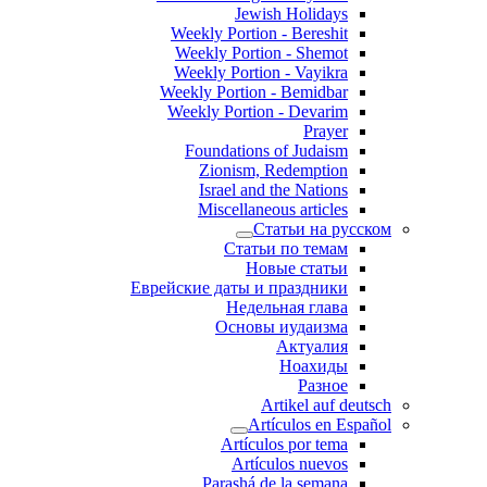
Jewish Holidays
Weekly Portion - Bereshit
Weekly Portion - Shemot
Weekly Portion - Vayikra
Weekly Portion - Bemidbar
Weekly Portion - Devarim
Prayer
Foundations of Judaism
Zionism, Redemption
Israel and the Nations
Miscellaneous articles
Статьи на русском
Статьи по темам
Новые статьи
Еврейские даты и праздники
Недельная глава
Основы иудаизма
Актуалия
Ноахиды
Разное
Artikel auf deutsch
Artículos en Español
Artículos por tema
Artículos nuevos
Parashá de la semana