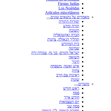
Fiestas Judías
Los Noájidas
Artículos misceláneos
מאמרים על נושאים שונים
יסודות התורה
תורה ומדע
תשובה
חברה ואקטואליה
תהליך הגאולה, ציונות
בית המקדש
שמיטה
ישראל והגוים, בני נח, עבודה זרה
השואה
חינוך
איש ואשה, משפחה
צחוק
ראינות עם הרב
שונות
מועדים
ראש חודש
פסח
חודש אייר
יום העצמאות
פסח שני
ספירת העומר, ל"ג בעומר