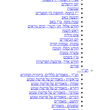
יום ירושלים
שבועות
י"ז בתמוז, תקופת בין המצרים
תשעה באב
שבת נחמו, ט"ו באב
חודש אלול, חגי תשרי, ימים נוראים
ראש השנה
צום גדליה
יום הכיפורים
סוכות, שמחת תורה
חודש כסלו, חנוכה
עשרה בטבת
ט"ו בשבט
חודש אדר, ארבעת הפרשיות
פורים
תנ"ך
תנ"ך - מאמרים כלליים, ביקורת המקרא
בראשית - מאמרים על פרשת שבוע
שמות - מאמרים על פרשת שבוע
ויקרא - מאמרים על פרשת שבוע
במדבר - מאמרים על פרשת שבוע
דברים - מאמרים על פרשת שבוע
יהושע - מאמרים
שופטים - מאמרים