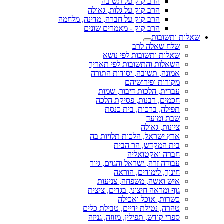
הרב קוק על תשובה
הרב קוק על גלות, גאולה
הרב קוק על חברה, מדינה, מלחמה
הרב קוק - מאמרים שונים
שאלות ותשובות
שלח שאלה לרב
שאלות ותשובות לפי נושא
השאלות והתשובות לפי תאריך
אמונה, תשובה, יסודות התורה
מקורות ופירושיהם
עברית, הלכות דיבור, שמות
חכמים, רבנות, פסיקת הלכה
תפילה, ברכות, בית כנסת
שבת ומועד
ציונות, גאולה
ארץ ישראל, הלכות תלויות בה
בית המקדש, הר הבית
חברה ואקטואליה
עבודה זרה, ישראל והגוים, גיור
חינוך, לימודים, הוראה
איש ואשה, משפחה, צניעות
גוף ומראה חיצוני, בגדים, ציצית
כשרות, אוכל ואכילה
טהרה, נטילת ידיים, טבילת כלים
ספרי קודש, תפילין, מזוזה, גניזה