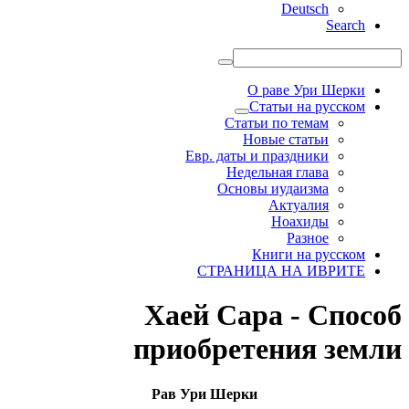
Deutsch
Search
О раве Ури Шерки
Статьи на русском
Статьи по темам
Новые статьи
Евр. даты и праздники
Недельная глава
Основы иудаизма
Актуалия
Ноахиды
Разное
Книги на русском
СТРАНИЦА НА ИВРИТЕ
Хаей Сара - Способ
приобретения земли
Рав Ури Шерки