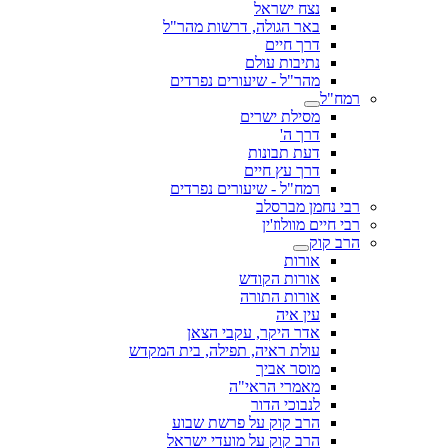
נצח ישראל
באר הגולה, דרשות מהר"ל
דרך חיים
נתיבות עולם
מהר"ל - שיעורים נפרדים
רמח"ל
מסילת ישרים
דרך ה'
דעת תבונות
דרך עץ חיים
רמח"ל - שיעורים נפרדים
רבי נחמן מברסלב
רבי חיים מוולוז'ין
הרב קוק
אורות
אורות הקודש
אורות התורה
עין איה
אדר היקר, עקבי הצאן
עולת ראיה, תפילה, בית המקדש
מוסר אביך
מאמרי הראי"ה
לנבוכי הדור
הרב קוק על פרשת שבוע
הרב קוק על מועדי ישראל