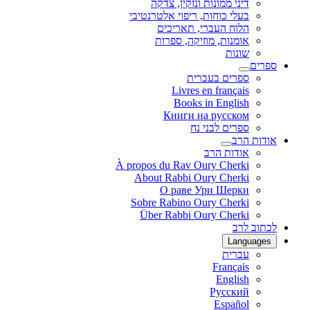
דיני ממונות ונזקין, צדקה
בעלי כוחות, ריפוי אלטרנטיבי
הלוח העברי, תאריכים
אומנות, מוזיקה, ספרות
שונות
ספרים
ספרים בעברית
Livres en français
Books in English
Книги на русском
ספרים לבני נח
אודות הרב
אודות הרב
À propos du Rav Oury Cherki
About Rabbi Oury Cherki
О раве Ури Шерки
Sobre Rabino Oury Cherki
Über Rabbi Oury Cherki
לכתוב לרב
Languages
עברית
Français
English
Русский
Español