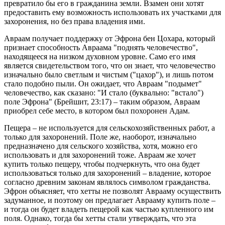
превратило бы его в гражданина земли. Взамен они хотят
предоставить ему возможность использовать их участками для
захоронения, но без права владения ими.
Авраам получает поддержку от Эфрона бен Цохара, который
признает способность Авраама "поднять человечество",
находящееся на низком духовном уровне. Само его имя
является свидетельством того, что он знает, что человечество
изначально было светлым и чистым ("цахор"), и лишь потом
стало подобно пыли. Он ожидает, что Авраам "подымет"
человечество, как сказано: "И стало (буквально: "встало")
поле Эфрона" (Брейшит, 23:17) – таким образом, Авраам
приобрел себе место, в котором был похоронен Адам.
Пещера – не используется для сельскохозяйственных работ, а
только для захоронений. Поле же, наоборот, изначально
предназначено для сельского хозяйства, хотя, можно его
использовать и для захоронений тоже. Авраам же хочет
купить только пещеру, чтобы подчеркнуть, что она будет
использоваться только для захоронений – владение, которое
согласно древним законам являлось символом гражданства.
Эфрон объясняет, что хетты не позволят Аврааму осуществить
задуманное, и поэтому он предлагает Аврааму купить поле –
и тогда он будет владеть пещерой как частью купленного им
поля. Однако, тогда бы хетты стали утверждать, что эта