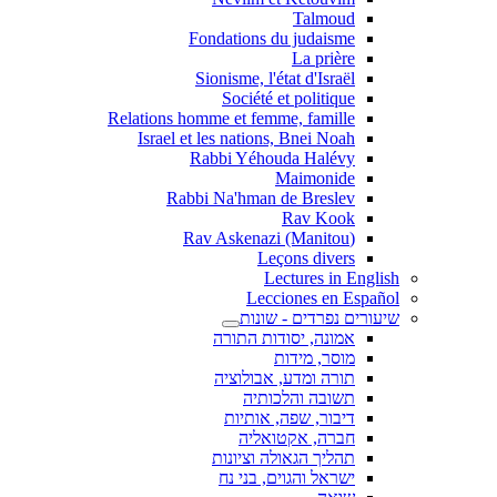
Talmoud
Fondations du judaisme
La prière
Sionisme, l'état d'Israël
Société et politique
Relations homme et femme, famille
Israel et les nations, Bnei Noah
Rabbi Yéhouda Halévy
Maimonide
Rabbi Na'hman de Breslev
Rav Kook
(Rav Askenazi (Manitou
Leçons divers
Lectures in English
Lecciones en Español
שיעורים נפרדים - שונות
אמונה, יסודות התורה
מוסר, מידות
תורה ומדע, אבולוציה
תשובה והלכותיה
דיבור, שפה, אותיות
חברה, אקטואליה
תהליך הגאולה וציונות
ישראל והגוים, בני נח