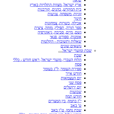
שואה
ארץ ישראל, מצוות התלויות בארץ
בית המקדש, כהנים, קורבנות
זוגיות, משפחה, צניעות
חינוך
אכילה, כשרות, צמחונות
ספר תורה, תפילין, מזוזה, ציצית
גשם, מיים, סביבה, גיאוגרפיה
אומנות, ספורט, פנאי
שאלות ותשובות - הקלטות
נושאים שונים
שבת ומועדי ישראל
שבת
הלוח העברי, מועדי ישראל, ראש חודש - כללי
פסח
ספירת העומר, ל"ג בעומר
חודש אייר
יום העצמאות
פסח שני
יום ירושלים
שבועות
חודש תמוז
י"ז בתמוז, בין המצרים
ט' באב
שבת נחמו, ט"ו באב