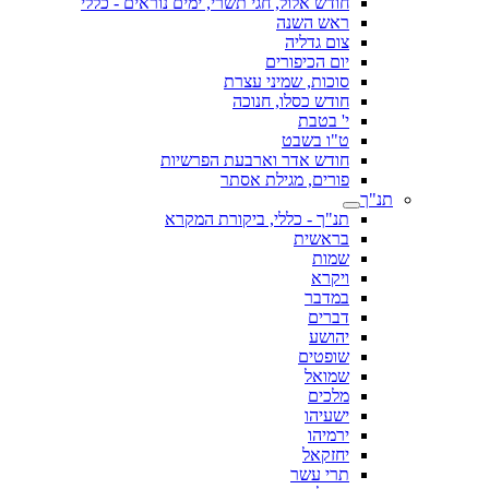
חודש אלול, חגי תשרי, ימים נוראים - כללי
ראש השנה
צום גדליה
יום הכיפורים
סוכות, שמיני עצרת
חודש כסלו, חנוכה
י' בטבת
ט"ו בשבט
חודש אדר וארבעת הפרשיות
פורים, מגילת אסתר
תנ"ך
תנ"ך - כללי, ביקורת המקרא
בראשית
שמות
ויקרא
במדבר
דברים
יהושע
שופטים
שמואל
מלכים
ישעיהו
ירמיהו
יחזקאל
תרי עשר