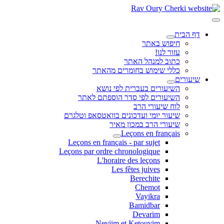
דף הבית
חיפוש באתר
עזור לנו!
כתוב למנהל האתר
כללי שימוש בחומרים מהאתר
שיעורים
השיעורים בעברית לפי נושא
השיעורים לפי סדר הוספתם לאתר
לוח שיעורי הרב
שיעור יומי ועדכונים בוואטסאפ וטלגרם
שיעורי הרב במכון מאיר
Leçons en français
Leçons en français - par sujet
Leçons par ordre chronologique
L'horaire des leçons
Les fêtes juives
Berechite
Chemot
Vayikra
Bamidbar
Devarim
Neviim et Ketouvim