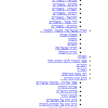
שמואל - מאמרים
מלכים - מאמרים
ישעיהו - מאמרים
ירמיהו - מאמרים
יחזקאל - מאמרים
תרי עשר - מאמרים
כתובים - מאמרים
תורה שבעל פה, משנה, תלמוד
מסכת אבות
תלמוד
חכמים
תורה שבעל פה
תורת הקבלה
תפילה
ספר הכוזרי לרבי יהודה הלוי
רמב"ם
רמח"ל
רבי נחמן מברסלב
הרב קוק ותורתו
ספר אורות - סיכומי שיעורים
אורות התורה
מידות הראי"ה
לנבוכי הדור
הרב קוק על המועדים
הרב קוק על יסודות התורה