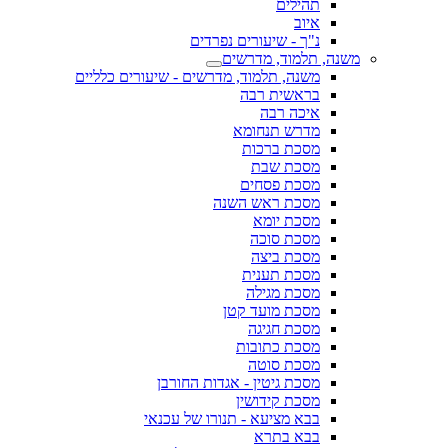
תהילים
איוב
נ"ך - שיעורים נפרדים
משנה, תלמוד, מדרשים
משנה, תלמוד, מדרשים - שיעורים כלליים
בראשית רבה
איכה רבה
מדרש תנחומא
מסכת ברכות
מסכת שבת
מסכת פסחים
מסכת ראש השנה
מסכת יומא
מסכת סוכה
מסכת ביצה
מסכת תענית
מסכת מגילה
מסכת מועד קטן
מסכת חגיגה
מסכת כתובות
מסכת סוטה
מסכת גיטין - אגדות החורבן
מסכת קידושין
בבא מציעא - תנורו של עכנאי
בבא בתרא