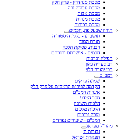
מסכת סנהדרין - פרק חלק
מסכת עבודה זרה
מסכת אבות
מסכת מנחות
מסכת בכורות
תורה שבעל פה, חכמים
תושב"ע - כללי, היסטוריה
תורת הסוד
רבנות, פסיקת הלכה
חכמים - אישיותם ותורתם
תפילה וברכות
רב סעדיה גאון
רבי יהודה הלוי
רמב"ם
שמונה פרקים
הקדמה לפירוש הרמב"ם על פרק חלק
איגרות רמב"ם
ספר המדע
הלכות תשובה
הלכות מלכים
מורה נבוכים
רמב"ם - שיעורים נפרדים
מהר"ל מפראג
גבורות ה'
תפארת ישראל