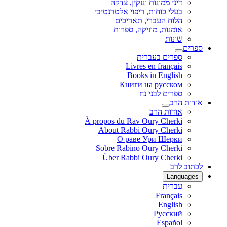
דיני ממונות ונזקין, צדקה
בעלי כוחות, ריפוי אלטרנטיבי
הלוח העברי, תאריכים
אומנות, מוזיקה, ספרות
שונות
ספרים
ספרים בעברית
Livres en français
Books in English
Книги на русском
ספרים לבני נח
אודות הרב
אודות הרב
À propos du Rav Oury Cherki
About Rabbi Oury Cherki
О раве Ури Шерки
Sobre Rabino Oury Cherki
Über Rabbi Oury Cherki
לכתוב לרב
Languages
עברית
Français
English
Русский
Español