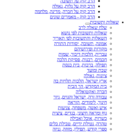
הרב קוק על תשובה
הרב קוק על גלות, גאולה
הרב קוק על חברה, מדינה, מלחמה
הרב קוק - מאמרים שונים
שאלות ותשובות
שלח שאלה לרב
שאלות ותשובות לפי נושא
השאלות והתשובות לפי תאריך
אמונה, תשובה, יסודות התורה
מקורות ופירושיהם
עברית, הלכות דיבור, שמות
חכמים, רבנות, פסיקת הלכה
תפילה, ברכות, בית כנסת
שבת ומועד
ציונות, גאולה
ארץ ישראל, הלכות תלויות בה
בית המקדש, הר הבית
חברה ואקטואליה
עבודה זרה, ישראל והגוים, גיור
חינוך, לימודים, הוראה
איש ואשה, משפחה, צניעות
גוף ומראה חיצוני, בגדים, ציצית
כשרות, אוכל ואכילה
טהרה, נטילת ידיים, טבילת כלים
ספרי קודש, תפילין, מזוזה, גניזה