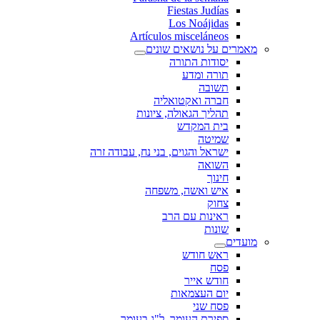
Fiestas Judías
Los Noájidas
Artículos misceláneos
מאמרים על נושאים שונים
יסודות התורה
תורה ומדע
תשובה
חברה ואקטואליה
תהליך הגאולה, ציונות
בית המקדש
שמיטה
ישראל והגוים, בני נח, עבודה זרה
השואה
חינוך
איש ואשה, משפחה
צחוק
ראינות עם הרב
שונות
מועדים
ראש חודש
פסח
חודש אייר
יום העצמאות
פסח שני
ספירת העומר, ל"ג בעומר