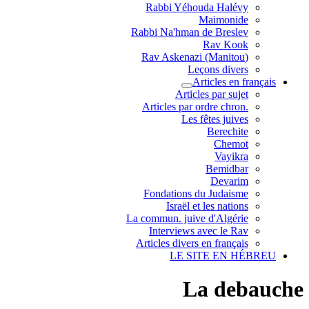
Rabbi Yéhouda Halévy
Maimonide
Rabbi Na'hman de Breslev
Rav Kook
(Rav Askenazi (Manitou
Leçons divers
Articles en français
Articles par sujet
.Articles par ordre chron
Les fêtes juives
Berechite
Chemot
Vayikra
Bemidbar
Devarim
Fondations du Judaisme
Israël et les nations
La commun. juive d'Algérie
Interviews avec le Rav
Articles divers en français
LE SITE EN HÉBREU
La debauche