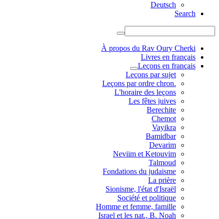
Deutsch
Search
À propos du Rav Oury Cherki
Livres en français
Leçons en français
Leçons par sujet
.Leçons par ordre chron
L'horaire des leçons
Les fêtes juives
Berechite
Chemot
Vayikra
Bamidbar
Devarim
Neviim et Ketouvim
Talmoud
Fondations du judaisme
La prière
Sionisme, l'état d'Israël
Société et politique
Homme et femme, famille
Israel et les nat., B. Noah