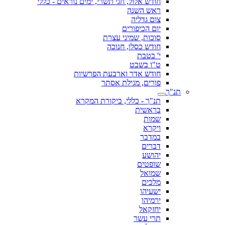
חודש אלול, חגי תשרי, ימים נוראים - כללי
ראש השנה
צום גדליה
יום הכיפורים
סוכות, שמיני עצרת
חודש כסלו, חנוכה
י' בטבת
ט"ו בשבט
חודש אדר וארבעת הפרשיות
פורים, מגילת אסתר
תנ"ך
תנ"ך - כללי, ביקורת המקרא
בראשית
שמות
ויקרא
במדבר
דברים
יהושע
שופטים
שמואל
מלכים
ישעיהו
ירמיהו
יחזקאל
תרי עשר