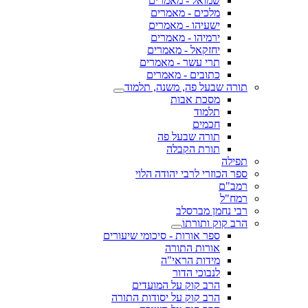
שמואל - מאמרים
מלכים - מאמרים
ישעיהו - מאמרים
ירמיהו - מאמרים
יחזקאל - מאמרים
תרי עשר - מאמרים
כתובים - מאמרים
תורה שבעל פה, משנה, תלמוד
מסכת אבות
תלמוד
חכמים
תורה שבעל פה
תורת הקבלה
תפילה
ספר הכוזרי לרבי יהודה הלוי
רמב"ם
רמח"ל
רבי נחמן מברסלב
הרב קוק ותורתו
ספר אורות - סיכומי שיעורים
אורות התורה
מידות הראי"ה
לנבוכי הדור
הרב קוק על המועדים
הרב קוק על יסודות התורה