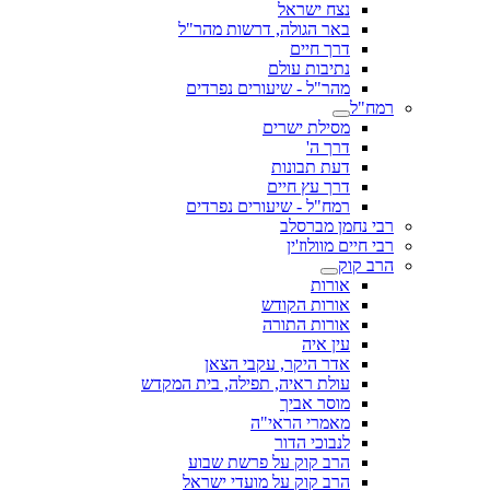
נצח ישראל
באר הגולה, דרשות מהר"ל
דרך חיים
נתיבות עולם
מהר"ל - שיעורים נפרדים
רמח"ל
מסילת ישרים
דרך ה'
דעת תבונות
דרך עץ חיים
רמח"ל - שיעורים נפרדים
רבי נחמן מברסלב
רבי חיים מוולוז'ין
הרב קוק
אורות
אורות הקודש
אורות התורה
עין איה
אדר היקר, עקבי הצאן
עולת ראיה, תפילה, בית המקדש
מוסר אביך
מאמרי הראי"ה
לנבוכי הדור
הרב קוק על פרשת שבוע
הרב קוק על מועדי ישראל