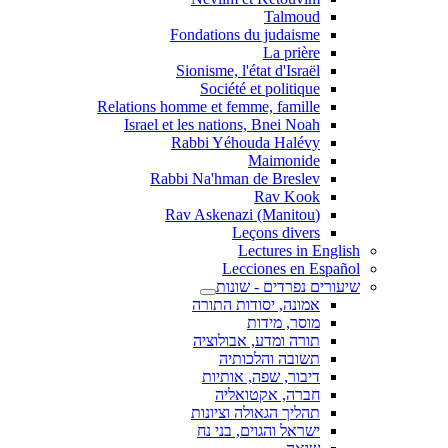
Talmoud
Fondations du judaisme
La prière
Sionisme, l'état d'Israël
Société et politique
Relations homme et femme, famille
Israel et les nations, Bnei Noah
Rabbi Yéhouda Halévy
Maimonide
Rabbi Na'hman de Breslev
Rav Kook
(Rav Askenazi (Manitou
Leçons divers
Lectures in English
Lecciones en Español
שיעורים נפרדים - שונות
אמונה, יסודות התורה
מוסר, מידות
תורה ומדע, אבולוציה
תשובה והלכותיה
דיבור, שפה, אותיות
חברה, אקטואליה
תהליך הגאולה וציונות
ישראל והגוים, בני נח