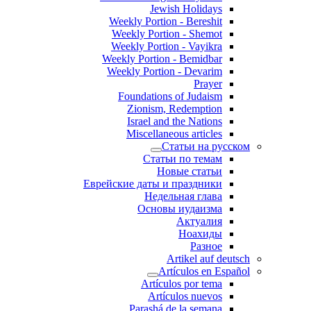
Jewish Holidays
Weekly Portion - Bereshit
Weekly Portion - Shemot
Weekly Portion - Vayikra
Weekly Portion - Bemidbar
Weekly Portion - Devarim
Prayer
Foundations of Judaism
Zionism, Redemption
Israel and the Nations
Miscellaneous articles
Статьи на русском
Статьи по темам
Новые статьи
Еврейские даты и праздники
Недельная глава
Основы иудаизма
Актуалия
Ноахиды
Разное
Artikel auf deutsch
Artículos en Español
Artículos por tema
Artículos nuevos
Parashá de la semana