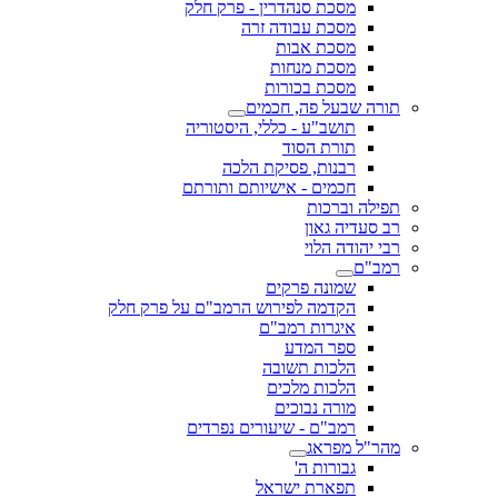
מסכת סנהדרין - פרק חלק
מסכת עבודה זרה
מסכת אבות
מסכת מנחות
מסכת בכורות
תורה שבעל פה, חכמים
תושב"ע - כללי, היסטוריה
תורת הסוד
רבנות, פסיקת הלכה
חכמים - אישיותם ותורתם
תפילה וברכות
רב סעדיה גאון
רבי יהודה הלוי
רמב"ם
שמונה פרקים
הקדמה לפירוש הרמב"ם על פרק חלק
איגרות רמב"ם
ספר המדע
הלכות תשובה
הלכות מלכים
מורה נבוכים
רמב"ם - שיעורים נפרדים
מהר"ל מפראג
גבורות ה'
תפארת ישראל