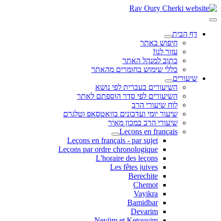
דף הבית
חיפוש באתר
עזור לנו!
כתוב למנהל האתר
כללי שימוש בחומרים מהאתר
שיעורים
השיעורים בעברית לפי נושא
השיעורים לפי סדר הוספתם לאתר
לוח שיעורי הרב
שיעור יומי ועדכונים בוואטסאפ וטלגרם
שיעורי הרב במכון מאיר
Leçons en français
Leçons en français - par sujet
Leçons par ordre chronologique
L'horaire des leçons
Les fêtes juives
Berechite
Chemot
Vayikra
Bamidbar
Devarim
Neviim et Ketouvim