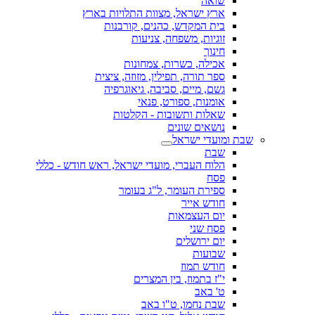
שואה
ארץ ישראל, מצוות התלויות בארץ
בית המקדש, כהנים, קורבנות
זוגיות, משפחה, צניעות
חינוך
אכילה, כשרות, צמחונות
ספר תורה, תפילין, מזוזה, ציצית
גשם, מיים, סביבה, גיאוגרפיה
אומנות, ספורט, פנאי
שאלות ותשובות - הקלטות
נושאים שונים
שבת ומועדי ישראל
שבת
הלוח העברי, מועדי ישראל, ראש חודש - כללי
פסח
ספירת העומר, ל"ג בעומר
חודש אייר
יום העצמאות
פסח שני
יום ירושלים
שבועות
חודש תמוז
י"ז בתמוז, בין המצרים
ט' באב
שבת נחמו, ט"ו באב