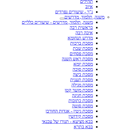
תהילים
איוב
נ"ך - שיעורים נפרדים
משנה, תלמוד, מדרשים
משנה, תלמוד, מדרשים - שיעורים כלליים
בראשית רבה
איכה רבה
מדרש תנחומא
מסכת ברכות
מסכת שבת
מסכת פסחים
מסכת ראש השנה
מסכת יומא
מסכת סוכה
מסכת ביצה
מסכת תענית
מסכת מגילה
מסכת מועד קטן
מסכת חגיגה
מסכת כתובות
מסכת סוטה
מסכת גיטין - אגדות החורבן
מסכת קידושין
בבא מציעא - תנורו של עכנאי
בבא בתרא