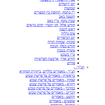
יום ירושלים
שבועות
י"ז בתמוז, תקופת בין המצרים
תשעה באב
שבת נחמו, ט"ו באב
חודש אלול, חגי תשרי, ימים נוראים
ראש השנה
צום גדליה
יום הכיפורים
סוכות, שמחת תורה
חודש כסלו, חנוכה
עשרה בטבת
ט"ו בשבט
חודש אדר, ארבעת הפרשיות
פורים
תנ"ך
תנ"ך - מאמרים כלליים, ביקורת המקרא
בראשית - מאמרים על פרשת שבוע
שמות - מאמרים על פרשת שבוע
ויקרא - מאמרים על פרשת שבוע
במדבר - מאמרים על פרשת שבוע
דברים - מאמרים על פרשת שבוע
יהושע - מאמרים
שופטים - מאמרים