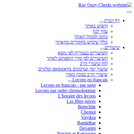
דף הבית
חיפוש באתר
עזור לנו!
כתוב למנהל האתר
כללי שימוש בחומרים מהאתר
שיעורים
השיעורים בעברית לפי נושא
השיעורים לפי סדר הוספתם לאתר
לוח שיעורי הרב
שיעור יומי ועדכונים בוואטסאפ וטלגרם
שיעורי הרב במכון מאיר
Leçons en français
Leçons en français - par sujet
Leçons par ordre chronologique
L'horaire des leçons
Les fêtes juives
Berechite
Chemot
Vayikra
Bamidbar
Devarim
Neviim et Ketouvim