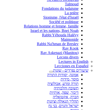
Talmoud
Fondations du judaisme
La prière
Sionisme, l'état d'Israël
Société et politique
Relations homme et femme, famille
Israel et les nations, Bnei Noah
Rabbi Yéhouda Halévy
Maimonide
Rabbi Na'hman de Breslev
Rav Kook
(Rav Askenazi (Manitou
Leçons divers
Lectures in English
Lecciones en Español
שיעורים נפרדים - שונות
אמונה, יסודות התורה
מוסר, מידות
תורה ומדע, אבולוציה
תשובה והלכותיה
דיבור, שפה, אותיות
חברה, אקטואליה
תהליך הגאולה וציונות
ישראל והגוים, בני נח