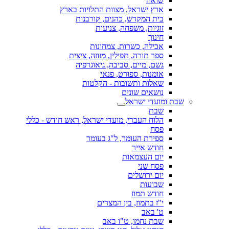
שואה
ארץ ישראל, מצוות התלויות בארץ
בית המקדש, כהנים, קורבנות
זוגיות, משפחה, צניעות
חינוך
אכילה, כשרות, צמחונות
ספר תורה, תפילין, מזוזה, ציצית
גשם, מיים, סביבה, גיאוגרפיה
אומנות, ספורט, פנאי
שאלות ותשובות - הקלטות
נושאים שונים
שבת ומועדי ישראל
שבת
הלוח העברי, מועדי ישראל, ראש חודש - כללי
פסח
ספירת העומר, ל"ג בעומר
חודש אייר
יום העצמאות
פסח שני
יום ירושלים
שבועות
חודש תמוז
י"ז בתמוז, בין המצרים
ט' באב
שבת נחמו, ט"ו באב