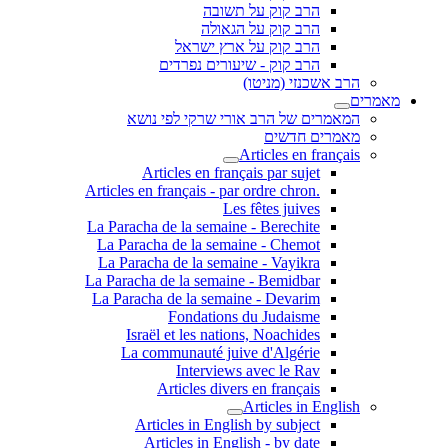
הרב קוק על תשובה
הרב קוק על הגאולה
הרב קוק על ארץ ישראל
הרב קוק - שיעורים נפרדים
הרב אשכנזי (מניטו)
מאמרים
המאמרים של הרב אורי שרקי לפי נושא
מאמרים חדשים
Articles en français
Articles en français par sujet
.Articles en français - par ordre chron
Les fêtes juives
La Paracha de la semaine - Berechite
La Paracha de la semaine - Chemot
La Paracha de la semaine - Vayikra
La Paracha de la semaine - Bemidbar
La Paracha de la semaine - Devarim
Fondations du Judaisme
Israël et les nations, Noachides
La communauté juive d'Algérie
Interviews avec le Rav
Articles divers en français
Articles in English
Articles in English by subject
Articles in English - by date