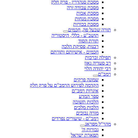
מסכת סנהדרין - פרק חלק
מסכת עבודה זרה
מסכת אבות
מסכת מנחות
מסכת בכורות
תורה שבעל פה, חכמים
תושב"ע - כללי, היסטוריה
תורת הסוד
רבנות, פסיקת הלכה
חכמים - אישיותם ותורתם
תפילה וברכות
רב סעדיה גאון
רבי יהודה הלוי
רמב"ם
שמונה פרקים
הקדמה לפירוש הרמב"ם על פרק חלק
איגרות רמב"ם
ספר המדע
הלכות תשובה
הלכות מלכים
מורה נבוכים
רמב"ם - שיעורים נפרדים
מהר"ל מפראג
גבורות ה'
תפארת ישראל