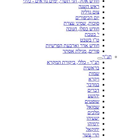
חודש אלול, חגי תשרי, ימים נוראים - כללי
ראש השנה
צום גדליה
יום הכיפורים
סוכות, שמיני עצרת
חודש כסלו, חנוכה
י' בטבת
ט"ו בשבט
חודש אדר וארבעת הפרשיות
פורים, מגילת אסתר
תנ"ך
תנ"ך - כללי, ביקורת המקרא
בראשית
שמות
ויקרא
במדבר
דברים
יהושע
שופטים
שמואל
מלכים
ישעיהו
ירמיהו
יחזקאל
תרי עשר