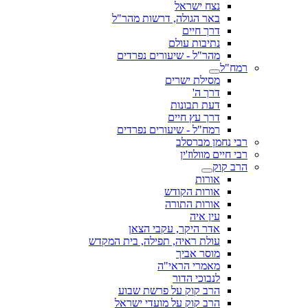
נצח ישראל
באר הגולה, דרשות מהר"ל
דרך חיים
נתיבות עולם
מהר"ל - שיעורים נפרדים
רמח"ל
מסילת ישרים
דרך ה'
דעת תבונות
דרך עץ חיים
רמח"ל - שיעורים נפרדים
רבי נחמן מברסלב
רבי חיים מוולוז'ין
הרב קוק
אורות
אורות הקודש
אורות התורה
עין איה
אדר היקר, עקבי הצאן
עולת ראיה, תפילה, בית המקדש
מוסר אביך
מאמרי הראי"ה
לנבוכי הדור
הרב קוק על פרשת שבוע
הרב קוק על מועדי ישראל