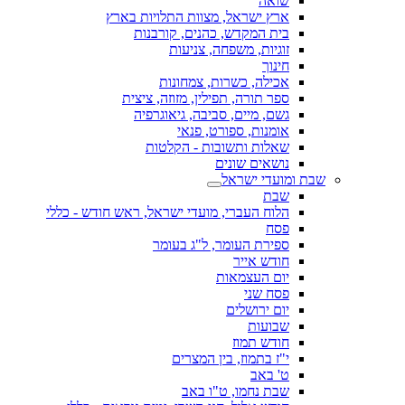
שואה
ארץ ישראל, מצוות התלויות בארץ
בית המקדש, כהנים, קורבנות
זוגיות, משפחה, צניעות
חינוך
אכילה, כשרות, צמחונות
ספר תורה, תפילין, מזוזה, ציצית
גשם, מיים, סביבה, גיאוגרפיה
אומנות, ספורט, פנאי
שאלות ותשובות - הקלטות
נושאים שונים
שבת ומועדי ישראל
שבת
הלוח העברי, מועדי ישראל, ראש חודש - כללי
פסח
ספירת העומר, ל"ג בעומר
חודש אייר
יום העצמאות
פסח שני
יום ירושלים
שבועות
חודש תמוז
י"ז בתמוז, בין המצרים
ט' באב
שבת נחמו, ט"ו באב