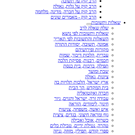
הרב קוק על תשובה
הרב קוק על גלות, גאולה
הרב קוק על חברה, מדינה, מלחמה
הרב קוק - מאמרים שונים
שאלות ותשובות
שלח שאלה לרב
שאלות ותשובות לפי נושא
השאלות והתשובות לפי תאריך
אמונה, תשובה, יסודות התורה
מקורות ופירושיהם
עברית, הלכות דיבור, שמות
חכמים, רבנות, פסיקת הלכה
תפילה, ברכות, בית כנסת
שבת ומועד
ציונות, גאולה
ארץ ישראל, הלכות תלויות בה
בית המקדש, הר הבית
חברה ואקטואליה
עבודה זרה, ישראל והגוים, גיור
חינוך, לימודים, הוראה
איש ואשה, משפחה, צניעות
גוף ומראה חיצוני, בגדים, ציצית
כשרות, אוכל ואכילה
טהרה, נטילת ידיים, טבילת כלים
ספרי קודש, תפילין, מזוזה, גניזה