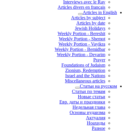
Interviews avec le Rav
Articles divers en français
Articles in English
Articles by subject
Articles by date
Jewish Holidays
Weekly Portion - Bereshit
Weekly Portion - Shemot
Weekly Portion - Vayikra
Weekly Portion - Bemidbar
Weekly Portion - Devarim
Prayer
Foundations of Judaism
Zionism, Redemption
Israel and the Nations
Miscellaneous articles
Статьи на русском
Статьи по темам
Новые статьи
Евр. даты и праздники
Недельная глава
Основы иудаизма
Актуалия
Ноахиды
Разное