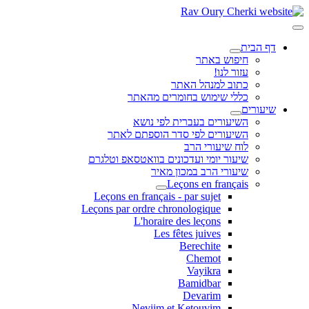
דף הבית
חיפוש באתר
עזור לנו!
כתוב למנהל האתר
כללי שימוש בחומרים מהאתר
שיעורים
השיעורים בעברית לפי נושא
השיעורים לפי סדר הוספתם לאתר
לוח שיעורי הרב
שיעור יומי ועדכונים בוואטסאפ וטלגרם
שיעורי הרב במכון מאיר
Leçons en français
Leçons en français - par sujet
Leçons par ordre chronologique
L'horaire des leçons
Les fêtes juives
Berechite
Chemot
Vayikra
Bamidbar
Devarim
Neviim et Ketouvim