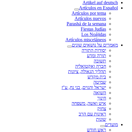
Artikel auf deutsch
Artículos en Español
Artículos por tema
Artículos nuevos
Parashá de la semana
Fiestas Judías
Los Noájidas
Artículos misceláneos
מאמרים על נושאים שונים
יסודות התורה
תורה ומדע
תשובה
חברה ואקטואליה
תהליך הגאולה, ציונות
בית מקדש
שמיטה
ישראל והגוים, בני נח, ע"ז
השואה
חינוך
איש ואשה, משפחה
צחוק
ראינות עם הרב
שונות
מועדים
ראש חודש