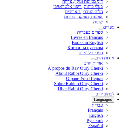
דיני ממונות ונזקין, צדקה
בעלי כוחות, ריפוי אלטרנטיבי
הלוח העברי, תאריכים
אומנות, מוזיקה, ספרות
שונות
ספרים
ספרים בעברית
Livres en français
Books in English
Книги на русском
ספרים לבני נח
אודות הרב
אודות הרב
À propos du Rav Oury Cherki
About Rabbi Oury Cherki
О раве Ури Шерки
Sobre Rabino Oury Cherki
Über Rabbi Oury Cherki
לכתוב לרב
Languages
עברית
Français
English
Русский
Español