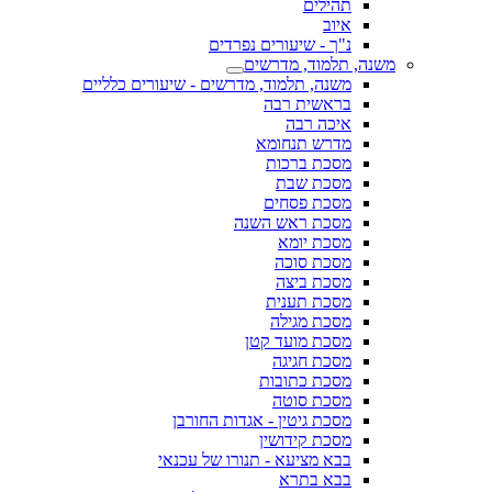
תהילים
איוב
נ"ך - שיעורים נפרדים
משנה, תלמוד, מדרשים
משנה, תלמוד, מדרשים - שיעורים כלליים
בראשית רבה
איכה רבה
מדרש תנחומא
מסכת ברכות
מסכת שבת
מסכת פסחים
מסכת ראש השנה
מסכת יומא
מסכת סוכה
מסכת ביצה
מסכת תענית
מסכת מגילה
מסכת מועד קטן
מסכת חגיגה
מסכת כתובות
מסכת סוטה
מסכת גיטין - אגדות החורבן
מסכת קידושין
בבא מציעא - תנורו של עכנאי
בבא בתרא