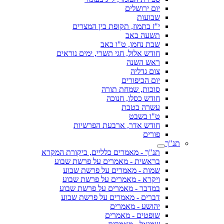
יום ירושלים
שבועות
י"ז בתמוז, תקופת בין המצרים
תשעה באב
שבת נחמו, ט"ו באב
חודש אלול, חגי תשרי, ימים נוראים
ראש השנה
צום גדליה
יום הכיפורים
סוכות, שמחת תורה
חודש כסלו, חנוכה
עשרה בטבת
ט"ו בשבט
חודש אדר, ארבעת הפרשיות
פורים
תנ"ך
תנ"ך - מאמרים כלליים, ביקורת המקרא
בראשית - מאמרים על פרשת שבוע
שמות - מאמרים על פרשת שבוע
ויקרא - מאמרים על פרשת שבוע
במדבר - מאמרים על פרשת שבוע
דברים - מאמרים על פרשת שבוע
יהושע - מאמרים
שופטים - מאמרים