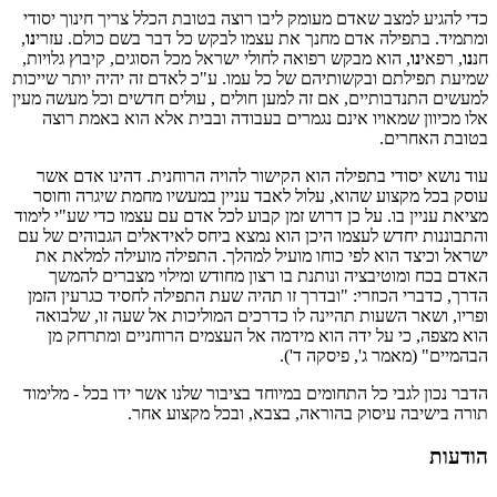
כדי להגיע למצב שאדם מעומק ליבו רוצה בטובת הכלל צריך חינוך יסודי
ומתמיד. בתפילה אדם מחנך את עצמו לבקש כל דבר בשם כולם. עזרי
נו
,
חנ
נו
, רפאי
נו
, הוא מבקש רפואה לחולי ישראל מכל הסוגים, קיבוץ גלויות,
שמיעת תפילתם ובקשותיהם של כל עמו. ע"כ לאדם זה יהיה יותר שייכות
למעשים התנדבותיים, אם זה למען חולים , עולים חדשים וכל מעשה מעין
אלו מכיוון שמאויו אינם נגמרים בעבודה ובבית אלא הוא באמת רוצה
בטובת האחרים.
עוד נושא יסודי בתפילה הוא הקישור להויה הרוחנית. דהינו אדם אשר
עוסק בכל מקצוע שהוא, עלול לאבד עניין במעשיו מחמת שיגרה וחוסר
מציאת עניין בו. על כן דרוש זמן קבוע לכל אדם עם עצמו כדי שע"י לימוד
והתבוננות יחדש לעצמו היכן הוא נמצא ביחס לאידאלים הגבוהים של עם
ישראל וכיצד הוא לפי כוחו מועיל למהלך. התפילה מועילה למלאת את
האדם בכח ומוטיבציה ונותנת בו רצון מחודש ומילוי מצברים להמשך
הדרך, כדברי הכוזרי: "ובדרך זו תהיה שעת התפילה לחסיד כגרעין הזמן
ופריו, ושאר השעות תהיינה לו כדרכים המוליכות אל שעה זו, שלבואה
הוא מצפה, כי על ידה הוא מידמה אל העצמים הרוחניים ומתרחק מן
הבהמיים" (מאמר ג', פיסקה ד').
הדבר נכון לגבי כל התחומים במיוחד בציבור שלנו אשר ידו בכל - מלימוד
תורה בישיבה עיסוק בהוראה, בצבא, ובכל מקצוע אחר.
הודעות