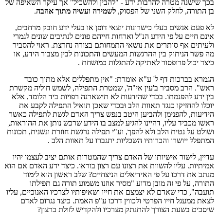
בכך שישנה מטרה להרבות ידע - "להבין ולהשכיל" אך עיקר השאיפה של
בן התורה, לחלק השני של הפסוק,
לשמירה ועשיה מתוך אהבה
.
לא פעם אנשים בעלי כישרונות יוצאי דופן או בעלי ידע חובק מרחבים,
אינם חיים על פי הידע הנ"ל וארחות חייהם פונים לנתיבים שונים לגמרי
ולעיתים אף סותרים את נושאי התמחותם בצורה נחרצת. ראוי להסביר
מה פשר הניתוק בין ההרגשות המעשים והתכונות לבין מצבור הידע, או
כיצד יכול פרופסור לאתיקה להתגלות כמושחת .
הגמרא בברכות דף ל' ע"א אומרת: "אין מתפללים אלא מתוך כובד
ראש". הרב מסביר ב'עין אי"ה', שמטרת התפילה, לשמש חוליה מקשרת
בין ידע להפנמתו. בכדי שהידעות לא תישארנה רפויות ביד הלומד, אלא
יוכלו להחזיקו כנגד תאוות הלב וּבכדי שאכן תואיל התפילה לקבע את
הידיעות, להפנימן ולהביען היטב בנפש צריך האדם לגשת לתפילה כאשר
ראשו מכביד עליו, דהיינו להגיע למצב בו הידע שרכש נותן את ההוראות,
ושולט על נטית הלב ולא להפך, וע"י תפילה נרגשת חוזרת ונשנית, תכונות
המתפלל ייושרו והכרותיו השכליות יתגברו על תאוות הלב .
עדיין, לישור אישיותו של האדם צריך שהמטרות אותם יציב לעצמו יהיו
אמיתיות. עליו להשוות את רצונו עם רצון בוראו. כיצד ידע האדם אם הוא
מנתב את דרכו על פי האידיאלים הניצחיים? שלב ראשון הוא לימוד
התורה, על פי זה מובן מדוע "מסיר אוזנו משמוע תורה גם תפילתו
תועבה", כדי שאדם לא יצמצם את חייו ושאיפותיו לצרכיו האנוכיים, עליו
לצאת ממעגל חייו הפרטי ולכווין דרכו ע"פ האמת. כיצד נגרום לאדם
שיסכים בשעת הצורך להתנתק מצרכיו ולהקדיש לזולת ברצון?