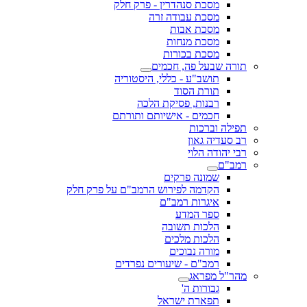
מסכת סנהדרין - פרק חלק
מסכת עבודה זרה
מסכת אבות
מסכת מנחות
מסכת בכורות
תורה שבעל פה, חכמים
תושב"ע - כללי, היסטוריה
תורת הסוד
רבנות, פסיקת הלכה
חכמים - אישיותם ותורתם
תפילה וברכות
רב סעדיה גאון
רבי יהודה הלוי
רמב"ם
שמונה פרקים
הקדמה לפירוש הרמב"ם על פרק חלק
איגרות רמב"ם
ספר המדע
הלכות תשובה
הלכות מלכים
מורה נבוכים
רמב"ם - שיעורים נפרדים
מהר"ל מפראג
גבורות ה'
תפארת ישראל