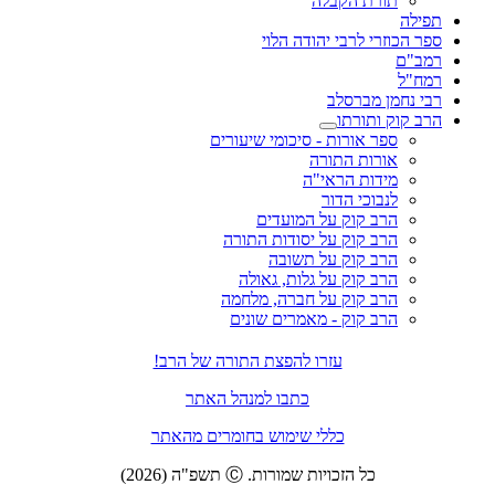
תורת הקבלה
תפילה
ספר הכוזרי לרבי יהודה הלוי
רמב"ם
רמח"ל
רבי נחמן מברסלב
הרב קוק ותורתו
ספר אורות - סיכומי שיעורים
אורות התורה
מידות הראי"ה
לנבוכי הדור
הרב קוק על המועדים
הרב קוק על יסודות התורה
הרב קוק על תשובה
הרב קוק על גלות, גאולה
הרב קוק על חברה, מלחמה
הרב קוק - מאמרים שונים
עזרו להפצת התורה של הרב!
כתבו למנהל האתר
כללי שימוש בחומרים מהאתר
כל הזכויות שמורות. Ⓒ תשפ"ה (2026)