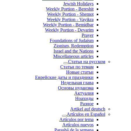
Jewish Holidays
Weekly Portion - Bereshit
Weekly Portion - Shemot
Weekly Portion - Vayikra
Weekly Portion - Bemidbar
Weekly Portion - Devarim
Prayer
Foundations of Judaism
Zionism, Redemption
Israel and the Nations
Miscellaneous articles
Статьи на русском
Статьи по темам
Новые статьи
Еврейские даты и праздники
Недельная глава
Основы иудаизма
Актуалия
Ноахиды
Разное
Artikel auf deutsch
Artículos en Español
Artículos por tema
Artículos nuevos
Parashá de la semana