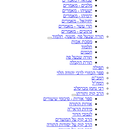
שמואל - מאמרים
מלכים - מאמרים
ישעיהו - מאמרים
ירמיהו - מאמרים
יחזקאל - מאמרים
תרי עשר - מאמרים
כתובים - מאמרים
תורה שבעל פה, משנה, תלמוד
מסכת אבות
תלמוד
חכמים
תורה שבעל פה
תורת הקבלה
תפילה
ספר הכוזרי לרבי יהודה הלוי
רמב"ם
רמח"ל
רבי נחמן מברסלב
הרב קוק ותורתו
ספר אורות - סיכומי שיעורים
אורות התורה
מידות הראי"ה
לנבוכי הדור
הרב קוק על המועדים
הרב קוק על יסודות התורה