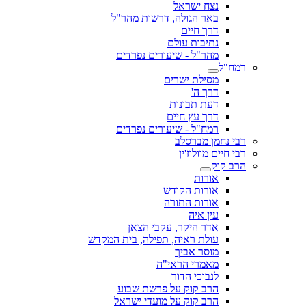
נצח ישראל
באר הגולה, דרשות מהר"ל
דרך חיים
נתיבות עולם
מהר"ל - שיעורים נפרדים
רמח"ל
מסילת ישרים
דרך ה'
דעת תבונות
דרך עץ חיים
רמח"ל - שיעורים נפרדים
רבי נחמן מברסלב
רבי חיים מוולוז'ין
הרב קוק
אורות
אורות הקודש
אורות התורה
עין איה
אדר היקר, עקבי הצאן
עולת ראיה, תפילה, בית המקדש
מוסר אביך
מאמרי הראי"ה
לנבוכי הדור
הרב קוק על פרשת שבוע
הרב קוק על מועדי ישראל