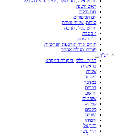
חודש אלול, חגי תשרי, ימים נוראים - כללי
ראש השנה
צום גדליה
יום הכיפורים
סוכות, שמיני עצרת
חודש כסלו, חנוכה
י' בטבת
ט"ו בשבט
חודש אדר וארבעת הפרשיות
פורים, מגילת אסתר
תנ"ך
תנ"ך - כללי, ביקורת המקרא
בראשית
שמות
ויקרא
במדבר
דברים
יהושע
שופטים
שמואל
מלכים
ישעיהו
ירמיהו
יחזקאל
תרי עשר