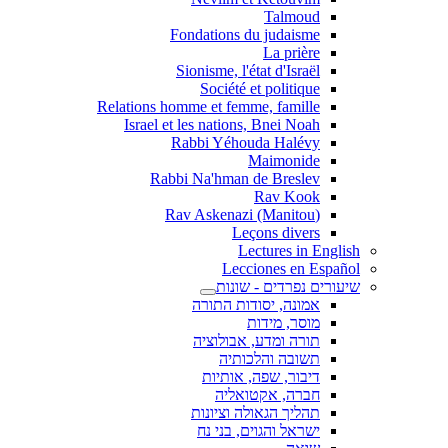
Talmoud
Fondations du judaisme
La prière
Sionisme, l'état d'Israël
Société et politique
Relations homme et femme, famille
Israel et les nations, Bnei Noah
Rabbi Yéhouda Halévy
Maimonide
Rabbi Na'hman de Breslev
Rav Kook
(Rav Askenazi (Manitou
Leçons divers
Lectures in English
Lecciones en Español
שיעורים נפרדים - שונות
אמונה, יסודות התורה
מוסר, מידות
תורה ומדע, אבולוציה
תשובה והלכותיה
דיבור, שפה, אותיות
חברה, אקטואליה
תהליך הגאולה וציונות
ישראל והגוים, בני נח