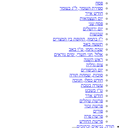
פסח
ספירת העומר, ל"ג בעומר
חודש אייר
יום העצמאות
פסח שני
יום ירושלים
שבועות
י"ז בתמוז, תקופת בין המצרים
תשעה באב
שבת נחמו, ט"ו באב
אלול, חגי תשרי, ימים נוראים
ראש השנה
צום גדליה
יום הכיפורים
סוכות, שמחת תורה
חודש כסלו, חנוכה
עשרה בטבת
ט"ו בשבט
חודש אדר
פרשת שקלים
פרשת זכור
פורים
פרשת פרה
פרשת החודש
תורה, נביאים וכתובים