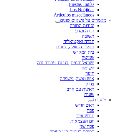
Fiestas Judías
Los Noájidas
Artículos misceláneos
מאמרים על נושאים שונים
יסודות התורה
תורה ומדע
תשובה
חברה ואקטואליה
תהליך הגאולה, ציונות
בית המקדש
שמיטה
ישראל והגוים, בני נח, עבודה זרה
השואה
חינוך
איש ואשה, משפחה
צחוק
ראינות עם הרב
שונות
מועדים
ראש חודש
פסח
חודש אייר
יום העצמאות
פסח שני
ספירת העומר, ל"ג בעומר