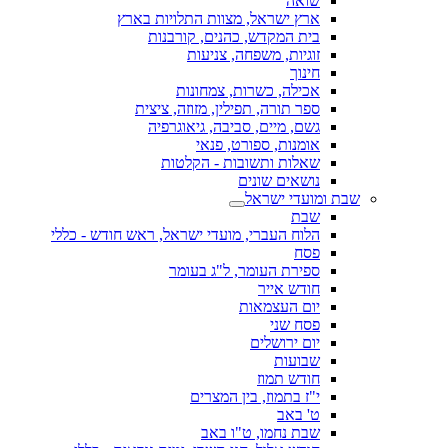
שואה
ארץ ישראל, מצוות התלויות בארץ
בית המקדש, כהנים, קורבנות
זוגיות, משפחה, צניעות
חינוך
אכילה, כשרות, צמחונות
ספר תורה, תפילין, מזוזה, ציצית
גשם, מיים, סביבה, גיאוגרפיה
אומנות, ספורט, פנאי
שאלות ותשובות - הקלטות
נושאים שונים
שבת ומועדי ישראל
שבת
הלוח העברי, מועדי ישראל, ראש חודש - כללי
פסח
ספירת העומר, ל"ג בעומר
חודש אייר
יום העצמאות
פסח שני
יום ירושלים
שבועות
חודש תמוז
י"ז בתמוז, בין המצרים
ט' באב
שבת נחמו, ט"ו באב