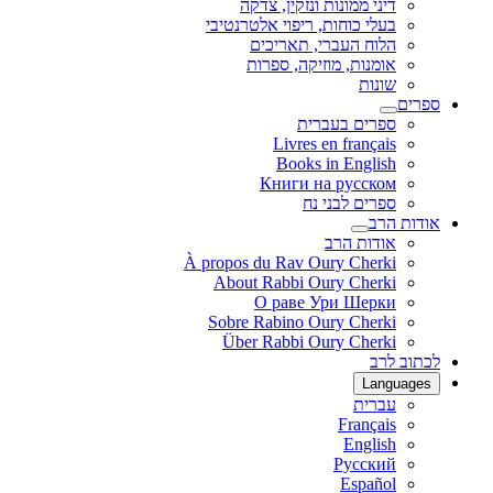
דיני ממונות ונזקין, צדקה
בעלי כוחות, ריפוי אלטרנטיבי
הלוח העברי, תאריכים
אומנות, מוזיקה, ספרות
שונות
ספרים
ספרים בעברית
Livres en français
Books in English
Книги на русском
ספרים לבני נח
אודות הרב
אודות הרב
À propos du Rav Oury Cherki
About Rabbi Oury Cherki
О раве Ури Шерки
Sobre Rabino Oury Cherki
Über Rabbi Oury Cherki
לכתוב לרב
Languages
עברית
Français
English
Русский
Español