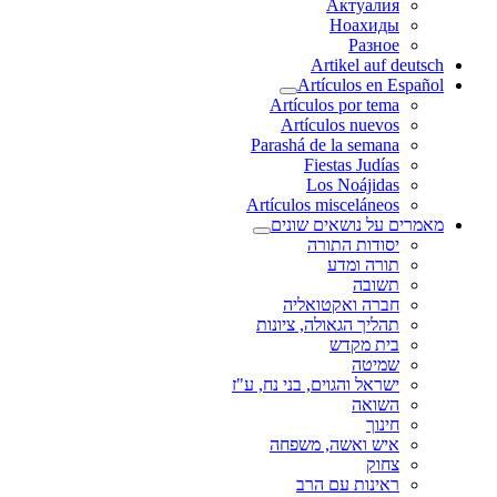
Актуалия
Ноахиды
Разное
Artikel auf deutsch
Artículos en Español
Artículos por tema
Artículos nuevos
Parashá de la semana
Fiestas Judías
Los Noájidas
Artículos misceláneos
מאמרים על נושאים שונים
יסודות התורה
תורה ומדע
תשובה
חברה ואקטואליה
תהליך הגאולה, ציונות
בית מקדש
שמיטה
ישראל והגוים, בני נח, ע"ז
השואה
חינוך
איש ואשה, משפחה
צחוק
ראינות עם הרב