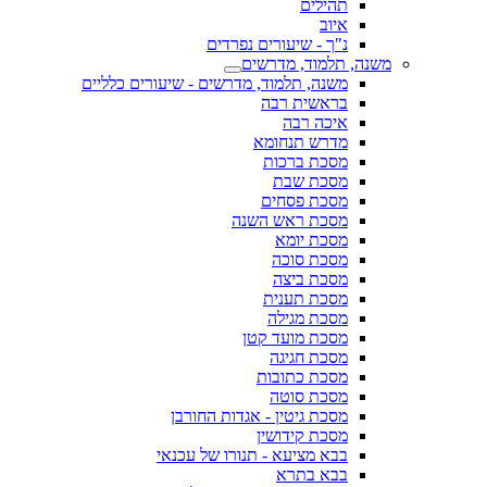
תהילים
איוב
נ"ך - שיעורים נפרדים
משנה, תלמוד, מדרשים
משנה, תלמוד, מדרשים - שיעורים כלליים
בראשית רבה
איכה רבה
מדרש תנחומא
מסכת ברכות
מסכת שבת
מסכת פסחים
מסכת ראש השנה
מסכת יומא
מסכת סוכה
מסכת ביצה
מסכת תענית
מסכת מגילה
מסכת מועד קטן
מסכת חגיגה
מסכת כתובות
מסכת סוטה
מסכת גיטין - אגדות החורבן
מסכת קידושין
בבא מציעא - תנורו של עכנאי
בבא בתרא