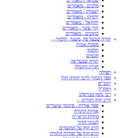
שמואל - מאמרים
מלכים - מאמרים
ישעיהו - מאמרים
ירמיהו - מאמרים
יחזקאל - מאמרים
תרי עשר - מאמרים
כתובים - מאמרים
תורה שבעל פה, משנה, תלמוד
מסכת אבות
תלמוד
חכמים
תורה שבעל פה
תורת הקבלה
תפילה
ספר הכוזרי לרבי יהודה הלוי
רמב"ם
רמח"ל
רבי נחמן מברסלב
הרב קוק ותורתו
ספר אורות - סיכומי שיעורים
אורות התורה
מידות הראי"ה
לנבוכי הדור
הרב קוק על המועדים
הרב קוק על יסודות התורה