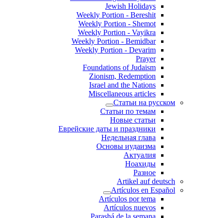
Jewish Holidays
Weekly Portion - Bereshit
Weekly Portion - Shemot
Weekly Portion - Vayikra
Weekly Portion - Bemidbar
Weekly Portion - Devarim
Prayer
Foundations of Judaism
Zionism, Redemption
Israel and the Nations
Miscellaneous articles
Статьи на русском
Статьи по темам
Новые статьи
Еврейские даты и праздники
Недельная глава
Основы иудаизма
Актуалия
Ноахиды
Разное
Artikel auf deutsch
Artículos en Español
Artículos por tema
Artículos nuevos
Parashá de la semana