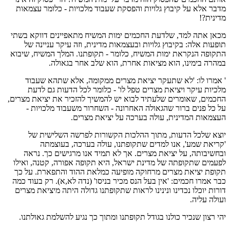
מדבר אלא על קיבוץ גלויות והפסקת שעבוד מלכויות - כלומר עצמאות
מדינית?!
מכאן אתה למד, שלדעת החכמים ימות המשיח מתאפיינים דווקא בשתי
תופעות אלה: בקיבוץ גלויות ובעצמאות מדינית, וזה עיקר עניינה של
התקופה הנקראת ימות המשיח, כלומר - תקופתנו. המלך המשיח, שיבוא
במהרה בימינו, הוא מציאות אחרת, הוא שלב אחר בגאולה.
' אמרו לו: 'לא שתעקר יציאת מצרים ממקומה, אלא שתהא שעבוד
מלכיות עיקר ויציאת מצרים טפל לו' - כלומר לכל הדעות גם לדעת
החכמים, שאומרים שלעתיד לבוא יש להמשיך להזכיר את יציאת מצרים,
על כל פנים ברור שהגאולה האחרונה - השחרור משעבוד מלכויות -
העצמאות המדינית, עולה בערכה על יציאת מצרים.
יוצא שלכל הדעות, מתוך ההלכות הקשורות לפרשה השלישית של
'קריאת שמע', אנו למדים שתקופתנו, עולה בערכה, בעוצמתה
ובחשיבותה, על יציאת מצרים. אך לא תמיד אנו מרגישים כך. נראה
לפעמים שתקופתה של מדינת ישראל, היא תקופה אפורה, קטנה, ואילו
תקופת יציאת מצרים מרחוקה מופיעה כמלאת ההוד והתפארת. על כך
כבר אמרו חכמים: 'אין בעל הנס מכיר בניסו' (נדה לא,א). רק בעוד כמה
דורות יוכלו נכדינו ונינינו לראות שתקופתנו גדולה היתה מיציאת מצרים
ועולה עליה.
יהי רצון שנכיר כולנו בגודל תקופתנו ומתוך כך נגיע להשלמת גאולתנו.