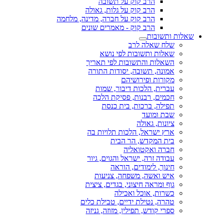
הרב קוק על תשובה
הרב קוק על גלות, גאולה
הרב קוק על חברה, מדינה, מלחמה
הרב קוק - מאמרים שונים
שאלות ותשובות
שלח שאלה לרב
שאלות ותשובות לפי נושא
השאלות והתשובות לפי תאריך
אמונה, תשובה, יסודות התורה
מקורות ופירושיהם
עברית, הלכות דיבור, שמות
חכמים, רבנות, פסיקת הלכה
תפילה, ברכות, בית כנסת
שבת ומועד
ציונות, גאולה
ארץ ישראל, הלכות תלויות בה
בית המקדש, הר הבית
חברה ואקטואליה
עבודה זרה, ישראל והגוים, גיור
חינוך, לימודים, הוראה
איש ואשה, משפחה, צניעות
גוף ומראה חיצוני, בגדים, ציצית
כשרות, אוכל ואכילה
טהרה, נטילת ידיים, טבילת כלים
ספרי קודש, תפילין, מזוזה, גניזה