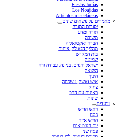
Fiestas Judías
Los Noájidas
Artículos misceláneos
מאמרים על נושאים שונים
יסודות התורה
תורה ומדע
תשובה
חברה ואקטואליה
תהליך הגאולה, ציונות
בית המקדש
שמיטה
ישראל והגוים, בני נח, עבודה זרה
השואה
חינוך
איש ואשה, משפחה
צחוק
ראינות עם הרב
שונות
מועדים
ראש חודש
פסח
חודש אייר
יום העצמאות
פסח שני
ספירת העומר, ל"ג בעומר