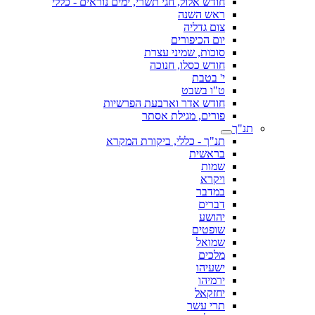
חודש אלול, חגי תשרי, ימים נוראים - כללי
ראש השנה
צום גדליה
יום הכיפורים
סוכות, שמיני עצרת
חודש כסלו, חנוכה
י' בטבת
ט"ו בשבט
חודש אדר וארבעת הפרשיות
פורים, מגילת אסתר
תנ"ך
תנ"ך - כללי, ביקורת המקרא
בראשית
שמות
ויקרא
במדבר
דברים
יהושע
שופטים
שמואל
מלכים
ישעיהו
ירמיהו
יחזקאל
תרי עשר