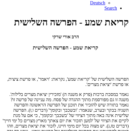
Deutsch
Search
קריאת שמע - הפרשה השלישית
הרב אורי שרקי
קריאת שמע - הפרשה השלישית
הפרשה השלישית של 'קריאת שמע', נקראת: 'ויאמר', או פרשת ציצית,
או פרשת 'יציאת מצרים'.
נאמר במסכת ברכות (פרק א משנה ה) 'מזכירין יציאת מצרים בלילות'.
משנה זו גם מפורסמת מתוך ההגדה של פסח. מה עניינה של פרשה זו?
נאמר בתורה שיש להזכיר את תוכנן של הפרשה הראשונה והפרשה
השניה בבקר ובערב, שנאמר: 'ובשכבך ובקומך' (דברים ו,ז). הפרשה
שלישית אינה באה מתוך הציווי של 'בשכבך ובקומך', כי אם על מנת
לקיים את הציווי של 'למען תזכור את יום צאתך מארץ מצרים כל ימי חייך'
(דברים טז,ג). יש מצוה בכל יום מימי חיינו, לזכור את יציאת מצרים, וזהו