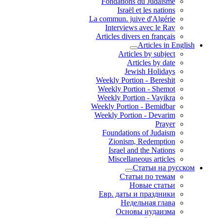
Fondations du Judaisme
Israël et les nations
La commun. juive d'Algérie
Interviews avec le Rav
Articles divers en français
Articles in English
Articles by subject
Articles by date
Jewish Holidays
Weekly Portion - Bereshit
Weekly Portion - Shemot
Weekly Portion - Vayikra
Weekly Portion - Bemidbar
Weekly Portion - Devarim
Prayer
Foundations of Judaism
Zionism, Redemption
Israel and the Nations
Miscellaneous articles
Статьи на русском
Статьи по темам
Новые статьи
Евр. даты и праздники
Недельная глава
Основы иудаизма