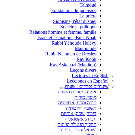
Talmoud
Fondations du judaisme
La prière
Sionisme, l'état d'Israël
Société et politique
Relations homme et femme, famille
Israel et les nations, Bnei Noah
Rabbi Yéhouda Halévy
Maimonide
Rabbi Na'hman de Breslev
Rav Kook
(Rav Askenazi (Manitou
Leçons divers
Lectures in English
Lecciones en Español
שיעורים נפרדים - שונות
אמונה, יסודות התורה
מוסר, מידות
תורה ומדע, אבולוציה
תשובה והלכותיה
דיבור, שפה, אותיות
חברה, אקטואליה
תהליך הגאולה וציונות
ישראל והגוים, בני נח