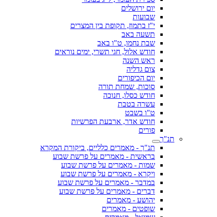
יום ירושלים
שבועות
י"ז בתמוז, תקופת בין המצרים
תשעה באב
שבת נחמו, ט"ו באב
חודש אלול, חגי תשרי, ימים נוראים
ראש השנה
צום גדליה
יום הכיפורים
סוכות, שמחת תורה
חודש כסלו, חנוכה
עשרה בטבת
ט"ו בשבט
חודש אדר, ארבעת הפרשיות
פורים
תנ"ך
תנ"ך - מאמרים כלליים, ביקורת המקרא
בראשית - מאמרים על פרשת שבוע
שמות - מאמרים על פרשת שבוע
ויקרא - מאמרים על פרשת שבוע
במדבר - מאמרים על פרשת שבוע
דברים - מאמרים על פרשת שבוע
יהושע - מאמרים
שופטים - מאמרים