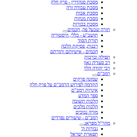
מסכת סנהדרין - פרק חלק
מסכת עבודה זרה
מסכת אבות
מסכת מנחות
מסכת בכורות
תורה שבעל פה, חכמים
תושב"ע - כללי, היסטוריה
תורת הסוד
רבנות, פסיקת הלכה
חכמים - אישיותם ותורתם
תפילה וברכות
רב סעדיה גאון
רבי יהודה הלוי
רמב"ם
שמונה פרקים
הקדמה לפירוש הרמב"ם על פרק חלק
איגרות רמב"ם
ספר המדע
הלכות תשובה
הלכות מלכים
מורה נבוכים
רמב"ם - שיעורים נפרדים
מהר"ל מפראג
גבורות ה'
תפארת ישראל