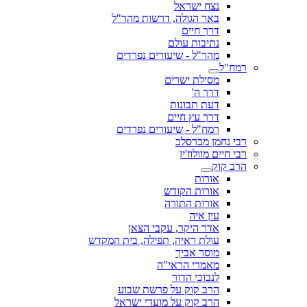
נצח ישראל
באר הגולה, דרשות מהר"ל
דרך חיים
נתיבות עולם
מהר"ל - שיעורים נפרדים
רמח"ל
מסילת ישרים
דרך ה'
דעת תבונות
דרך עץ חיים
רמח"ל - שיעורים נפרדים
רבי נחמן מברסלב
רבי חיים מוולוז'ין
הרב קוק
אורות
אורות הקודש
אורות התורה
עין איה
אדר היקר, עקבי הצאן
עולת ראיה, תפילה, בית המקדש
מוסר אביך
מאמרי הראי"ה
לנבוכי הדור
הרב קוק על פרשת שבוע
הרב קוק על מועדי ישראל