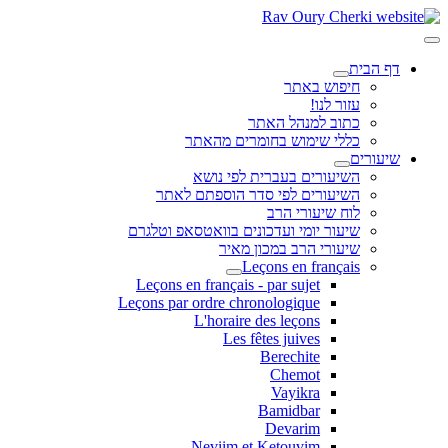
דף הבית
חיפוש באתר
עזור לנו!
כתוב למנהל האתר
כללי שימוש בחומרים מהאתר
שיעורים
השיעורים בעברית לפי נושא
השיעורים לפי סדר הוספתם לאתר
לוח שיעורי הרב
שיעור יומי ועדכונים בוואטסאפ וטלגרם
שיעורי הרב במכון מאיר
Leçons en français
Leçons en français - par sujet
Leçons par ordre chronologique
L'horaire des leçons
Les fêtes juives
Berechite
Chemot
Vayikra
Bamidbar
Devarim
Neviim et Ketouvim