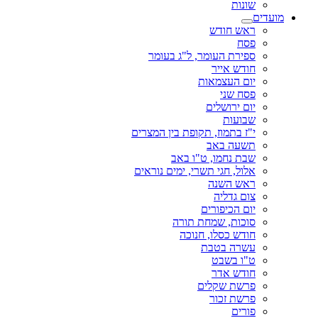
שונות
מועדים
ראש חודש
פסח
ספירת העומר, ל"ג בעומר
חודש אייר
יום העצמאות
פסח שני
יום ירושלים
שבועות
י"ז בתמוז, תקופת בין המצרים
תשעה באב
שבת נחמו, ט"ו באב
אלול, חגי תשרי, ימים נוראים
ראש השנה
צום גדליה
יום הכיפורים
סוכות, שמחת תורה
חודש כסלו, חנוכה
עשרה בטבת
ט"ו בשבט
חודש אדר
פרשת שקלים
פרשת זכור
פורים