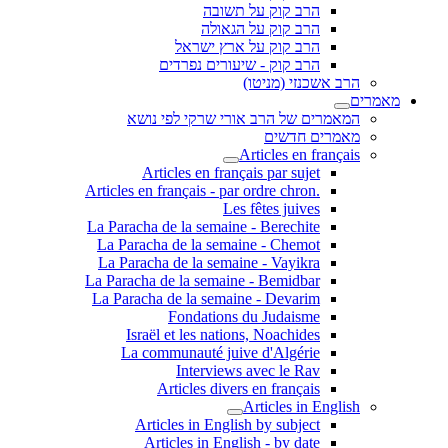
הרב קוק על תשובה
הרב קוק על הגאולה
הרב קוק על ארץ ישראל
הרב קוק - שיעורים נפרדים
הרב אשכנזי (מניטו)
מאמרים
המאמרים של הרב אורי שרקי לפי נושא
מאמרים חדשים
Articles en français
Articles en français par sujet
.Articles en français - par ordre chron
Les fêtes juives
La Paracha de la semaine - Berechite
La Paracha de la semaine - Chemot
La Paracha de la semaine - Vayikra
La Paracha de la semaine - Bemidbar
La Paracha de la semaine - Devarim
Fondations du Judaisme
Israël et les nations, Noachides
La communauté juive d'Algérie
Interviews avec le Rav
Articles divers en français
Articles in English
Articles in English by subject
Articles in English - by date