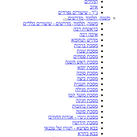
תהילים
איוב
נ"ך - שיעורים נפרדים
משנה, תלמוד, מדרשים
משנה, תלמוד, מדרשים - שיעורים כלליים
בראשית רבה
איכה רבה
מדרש תנחומא
מסכת ברכות
מסכת שבת
מסכת פסחים
מסכת ראש השנה
מסכת יומא
מסכת סוכה
מסכת ביצה
מסכת תענית
מסכת מגילה
מסכת מועד קטן
מסכת חגיגה
מסכת כתובות
מסכת סוטה
מסכת גיטין - אגדות החורבן
מסכת קידושין
בבא מציעא - תנורו של עכנאי
בבא בתרא