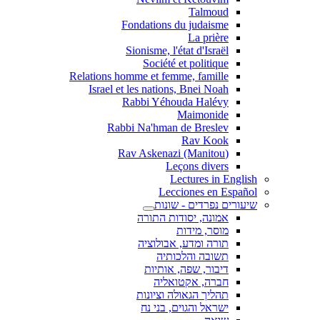
Talmoud
Fondations du judaisme
La prière
Sionisme, l'état d'Israël
Société et politique
Relations homme et femme, famille
Israel et les nations, Bnei Noah
Rabbi Yéhouda Halévy
Maimonide
Rabbi Na'hman de Breslev
Rav Kook
(Rav Askenazi (Manitou
Leçons divers
Lectures in English
Lecciones en Español
שיעורים נפרדים - שונות
אמונה, יסודות התורה
מוסר, מידות
תורה ומדע, אבולוציה
תשובה והלכותיה
דיבור, שפה, אותיות
חברה, אקטואליה
תהליך הגאולה וציונות
ישראל והגוים, בני נח