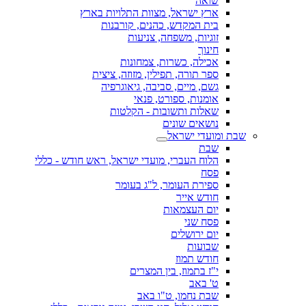
שואה
ארץ ישראל, מצוות התלויות בארץ
בית המקדש, כהנים, קורבנות
זוגיות, משפחה, צניעות
חינוך
אכילה, כשרות, צמחונות
ספר תורה, תפילין, מזוזה, ציצית
גשם, מיים, סביבה, גיאוגרפיה
אומנות, ספורט, פנאי
שאלות ותשובות - הקלטות
נושאים שונים
שבת ומועדי ישראל
שבת
הלוח העברי, מועדי ישראל, ראש חודש - כללי
פסח
ספירת העומר, ל"ג בעומר
חודש אייר
יום העצמאות
פסח שני
יום ירושלים
שבועות
חודש תמוז
י"ז בתמוז, בין המצרים
ט' באב
שבת נחמו, ט"ו באב