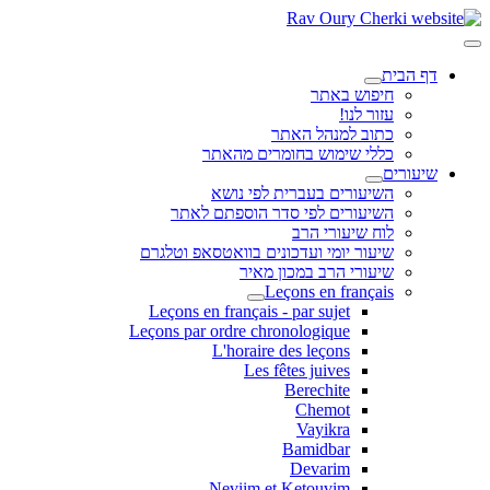
דף הבית
חיפוש באתר
עזור לנו!
כתוב למנהל האתר
כללי שימוש בחומרים מהאתר
שיעורים
השיעורים בעברית לפי נושא
השיעורים לפי סדר הוספתם לאתר
לוח שיעורי הרב
שיעור יומי ועדכונים בוואטסאפ וטלגרם
שיעורי הרב במכון מאיר
Leçons en français
Leçons en français - par sujet
Leçons par ordre chronologique
L'horaire des leçons
Les fêtes juives
Berechite
Chemot
Vayikra
Bamidbar
Devarim
Neviim et Ketouvim