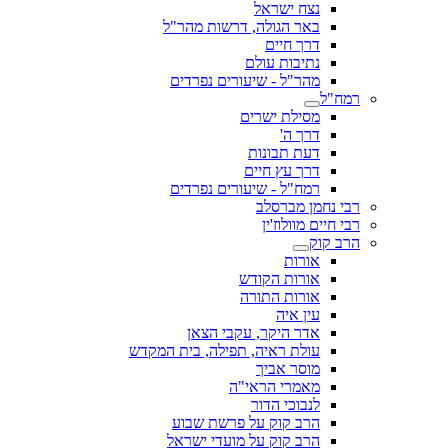
נצח ישראל
באר הגולה, דרשות מהר"ל
דרך חיים
נתיבות עולם
מהר"ל - שיעורים נפרדים
רמח"ל
מסילת ישרים
דרך ה'
דעת תבונות
דרך עץ חיים
רמח"ל - שיעורים נפרדים
רבי נחמן מברסלב
רבי חיים מוולוז'ין
הרב קוק
אורות
אורות הקודש
אורות התורה
עין איה
אדר היקר, עקבי הצאן
עולת ראיה, תפילה, בית המקדש
מוסר אביך
מאמרי הראי"ה
לנבוכי הדור
הרב קוק על פרשת שבוע
הרב קוק על מועדי ישראל