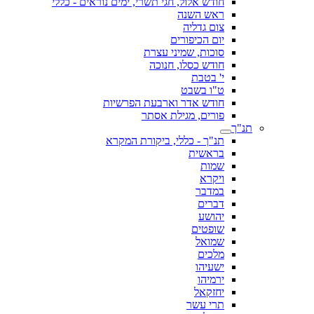
חודש אלול, חגי תשרי, ימים נוראים - כללי
ראש השנה
צום גדליה
יום הכיפורים
סוכות, שמיני עצרת
חודש כסלו, חנוכה
י' בטבת
ט"ו בשבט
חודש אדר וארבעת הפרשיות
פורים, מגילת אסתר
תנ"ך
תנ"ך - כללי, ביקורת המקרא
בראשית
שמות
ויקרא
במדבר
דברים
יהושע
שופטים
שמואל
מלכים
ישעיהו
ירמיהו
יחזקאל
תרי עשר