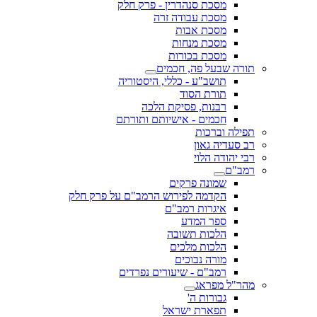
מסכת סנהדרין - פרק חלק
מסכת עבודה זרה
מסכת אבות
מסכת מנחות
מסכת בכורות
תורה שבעל פה, חכמים
תושב"ע - כללי, היסטוריה
תורת הסוד
רבנות, פסיקת הלכה
חכמים - אישיותם ותורתם
תפילה וברכות
רב סעדיה גאון
רבי יהודה הלוי
רמב"ם
שמונה פרקים
הקדמה לפירוש הרמב"ם על פרק חלק
איגרות רמב"ם
ספר המדע
הלכות תשובה
הלכות מלכים
מורה נבוכים
רמב"ם - שיעורים נפרדים
מהר"ל מפראג
גבורות ה'
תפארת ישראל