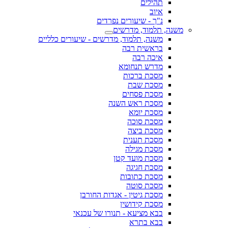
תהילים
איוב
נ"ך - שיעורים נפרדים
משנה, תלמוד, מדרשים
משנה, תלמוד, מדרשים - שיעורים כלליים
בראשית רבה
איכה רבה
מדרש תנחומא
מסכת ברכות
מסכת שבת
מסכת פסחים
מסכת ראש השנה
מסכת יומא
מסכת סוכה
מסכת ביצה
מסכת תענית
מסכת מגילה
מסכת מועד קטן
מסכת חגיגה
מסכת כתובות
מסכת סוטה
מסכת גיטין - אגדות החורבן
מסכת קידושין
בבא מציעא - תנורו של עכנאי
בבא בתרא