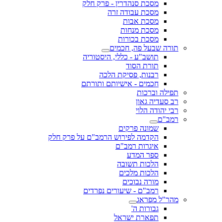
מסכת סנהדרין - פרק חלק
מסכת עבודה זרה
מסכת אבות
מסכת מנחות
מסכת בכורות
תורה שבעל פה, חכמים
תושב"ע - כללי, היסטוריה
תורת הסוד
רבנות, פסיקת הלכה
חכמים - אישיותם ותורתם
תפילה וברכות
רב סעדיה גאון
רבי יהודה הלוי
רמב"ם
שמונה פרקים
הקדמה לפירוש הרמב"ם על פרק חלק
איגרות רמב"ם
ספר המדע
הלכות תשובה
הלכות מלכים
מורה נבוכים
רמב"ם - שיעורים נפרדים
מהר"ל מפראג
גבורות ה'
תפארת ישראל