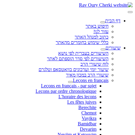
דף הבית
חיפוש באתר
עזור לנו!
כתוב למנהל האתר
כללי שימוש בחומרים מהאתר
שיעורים
השיעורים בעברית לפי נושא
השיעורים לפי סדר הוספתם לאתר
לוח שיעורי הרב
שיעור יומי ועדכונים בוואטסאפ וטלגרם
שיעורי הרב במכון מאיר
Leçons en français
Leçons en français - par sujet
Leçons par ordre chronologique
L'horaire des leçons
Les fêtes juives
Berechite
Chemot
Vayikra
Bamidbar
Devarim
Neviim et Ketouvim