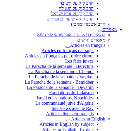
הרב קוק על תשובה
הרב קוק על הגאולה
הרב קוק על ארץ ישראל
הרב קוק - שיעורים נפרדים
הרב אשכנזי (מניטו)
מאמרים
המאמרים של הרב אורי שרקי לפי נושא
מאמרים חדשים
Articles en français
Articles en français par sujet
.Articles en français - par ordre chron
Les fêtes juives
La Paracha de la semaine - Berechite
La Paracha de la semaine - Chemot
La Paracha de la semaine - Vayikra
La Paracha de la semaine - Bemidbar
La Paracha de la semaine - Devarim
Fondations du Judaisme
Israël et les nations, Noachides
La communauté juive d'Algérie
Interviews avec le Rav
Articles divers en français
Articles in English
Articles in English by subject
Articles in English - by date