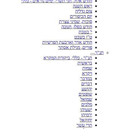
חודש אלול, חגי תשרי, ימים נוראים - כללי
ראש השנה
צום גדליה
יום הכיפורים
סוכות, שמיני עצרת
חודש כסלו, חנוכה
י' בטבת
ט"ו בשבט
חודש אדר וארבעת הפרשיות
פורים, מגילת אסתר
תנ"ך
תנ"ך - כללי, ביקורת המקרא
בראשית
שמות
ויקרא
במדבר
דברים
יהושע
שופטים
שמואל
מלכים
ישעיהו
ירמיהו
יחזקאל
תרי עשר