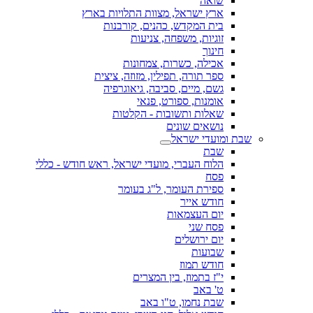
שואה
ארץ ישראל, מצוות התלויות בארץ
בית המקדש, כהנים, קורבנות
זוגיות, משפחה, צניעות
חינוך
אכילה, כשרות, צמחונות
ספר תורה, תפילין, מזוזה, ציצית
גשם, מיים, סביבה, גיאוגרפיה
אומנות, ספורט, פנאי
שאלות ותשובות - הקלטות
נושאים שונים
שבת ומועדי ישראל
שבת
הלוח העברי, מועדי ישראל, ראש חודש - כללי
פסח
ספירת העומר, ל"ג בעומר
חודש אייר
יום העצמאות
פסח שני
יום ירושלים
שבועות
חודש תמוז
י"ז בתמוז, בין המצרים
ט' באב
שבת נחמו, ט"ו באב