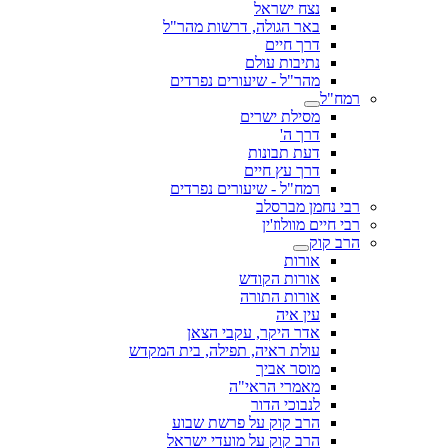
נצח ישראל
באר הגולה, דרשות מהר"ל
דרך חיים
נתיבות עולם
מהר"ל - שיעורים נפרדים
רמח"ל
מסילת ישרים
דרך ה'
דעת תבונות
דרך עץ חיים
רמח"ל - שיעורים נפרדים
רבי נחמן מברסלב
רבי חיים מוולוז'ין
הרב קוק
אורות
אורות הקודש
אורות התורה
עין איה
אדר היקר, עקבי הצאן
עולת ראיה, תפילה, בית המקדש
מוסר אביך
מאמרי הראי"ה
לנבוכי הדור
הרב קוק על פרשת שבוע
הרב קוק על מועדי ישראל