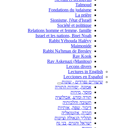
Talmoud
Fondations du judaisme
La prière
Sionisme, l'état d'Israël
Société et politique
Relations homme et femme, famille
Israel et les nations, Bnei Noah
Rabbi Yéhouda Halévy
Maimonide
Rabbi Na'hman de Breslev
Rav Kook
(Rav Askenazi (Manitou
Leçons divers
Lectures in English
Lecciones en Español
שיעורים נפרדים - שונות
אמונה, יסודות התורה
מוסר, מידות
תורה ומדע, אבולוציה
תשובה והלכותיה
דיבור, שפה, אותיות
חברה, אקטואליה
תהליך הגאולה וציונות
ישראל והגוים, בני נח