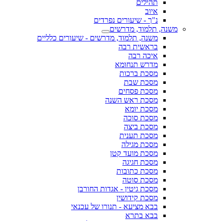
תהילים
איוב
נ"ך - שיעורים נפרדים
משנה, תלמוד, מדרשים
משנה, תלמוד, מדרשים - שיעורים כלליים
בראשית רבה
איכה רבה
מדרש תנחומא
מסכת ברכות
מסכת שבת
מסכת פסחים
מסכת ראש השנה
מסכת יומא
מסכת סוכה
מסכת ביצה
מסכת תענית
מסכת מגילה
מסכת מועד קטן
מסכת חגיגה
מסכת כתובות
מסכת סוטה
מסכת גיטין - אגדות החורבן
מסכת קידושין
בבא מציעא - תנורו של עכנאי
בבא בתרא