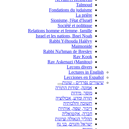
Talmoud
Fondations du judaisme
La prière
Sionisme, l'état d'Israël
Société et politique
Relations homme et femme, famille
Israel et les nations, Bnei Noah
Rabbi Yéhouda Halévy
Maimonide
Rabbi Na'hman de Breslev
Rav Kook
(Rav Askenazi (Manitou
Leçons divers
Lectures in English
Lecciones en Español
שיעורים נפרדים - שונות
אמונה, יסודות התורה
מוסר, מידות
תורה ומדע, אבולוציה
תשובה והלכותיה
דיבור, שפה, אותיות
חברה, אקטואליה
תהליך הגאולה וציונות
ישראל והגוים, בני נח