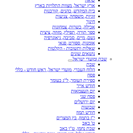
שואה
ארץ ישראל, מצוות התלויות בארץ
בית המקדש, כהנים, קורבנות
זוגיות, משפחה, צניעות
חינוך
אכילה, כשרות, צמחונות
ספר תורה, תפילין, מזוזה, ציצית
גשם, מיים, סביבה, גיאוגרפיה
אומנות, ספורט, פנאי
שאלות ותשובות - הקלטות
נושאים שונים
שבת ומועדי ישראל
שבת
הלוח העברי, מועדי ישראל, ראש חודש - כללי
פסח
ספירת העומר, ל"ג בעומר
חודש אייר
יום העצמאות
פסח שני
יום ירושלים
שבועות
חודש תמוז
י"ז בתמוז, בין המצרים
ט' באב
שבת נחמו, ט"ו באב