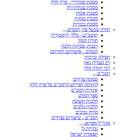
מסכת סנהדרין - פרק חלק
מסכת עבודה זרה
מסכת אבות
מסכת מנחות
מסכת בכורות
תורה שבעל פה, חכמים
תושב"ע - כללי, היסטוריה
תורת הסוד
רבנות, פסיקת הלכה
חכמים - אישיותם ותורתם
תפילה וברכות
רב סעדיה גאון
רבי יהודה הלוי
רמב"ם
שמונה פרקים
הקדמה לפירוש הרמב"ם על פרק חלק
איגרות רמב"ם
ספר המדע
הלכות תשובה
הלכות מלכים
מורה נבוכים
רמב"ם - שיעורים נפרדים
מהר"ל מפראג
גבורות ה'
תפארת ישראל