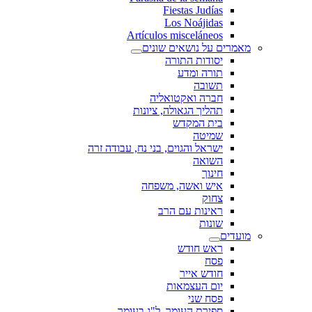
Fiestas Judías
Los Noájidas
Artículos misceláneos
מאמרים על נושאים שונים
יסודות התורה
תורה ומדע
תשובה
חברה ואקטואליה
תהליך הגאולה, ציונות
בית המקדש
שמיטה
ישראל והגוים, בני נח, עבודה זרה
השואה
חינוך
איש ואשה, משפחה
צחוק
ראינות עם הרב
שונות
מועדים
ראש חודש
פסח
חודש אייר
יום העצמאות
פסח שני
ספירת העומר, ל"ג בעומר