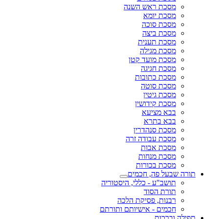
מסכת ראש השנה
מסכת יומא
מסכת סוכה
מסכת ביצה
מסכת תענית
מסכת מגילה
מסכת מועד קטן
מסכת חגיגה
מסכת כתובות
מסכת סוטה
מסכת גיטין
מסכת קידושין
בבא מציעא
בבא בתרא
מסכת סנהדרין
מסכת עבודה זרה
מסכת אבות
מסכת מנחות
מסכת בכורות
תורה שבעל פה, חכמים
תושב"ע - כללי, היסטוריה
תורת הסוד
רבנות, פסיקת הלכה
חכמים - אישיותם ותורתם
תפילה וברכות