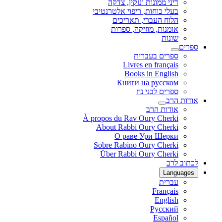
דיני ממונות ונזקין, צדקה
בעלי כוחות, ריפוי אלטרנטיבי
הלוח העברי, תאריכים
אומנות, מוזיקה, ספרות
שונות
ספרים
ספרים בעברית
Livres en français
Books in English
Книги на русском
ספרים לבני נח
אודות הרב
אודות הרב
À propos du Rav Oury Cherki
About Rabbi Oury Cherki
О раве Ури Шерки
Sobre Rabino Oury Cherki
Über Rabbi Oury Cherki
לכתוב לרב
Languages
עברית
Français
English
Русский
Español