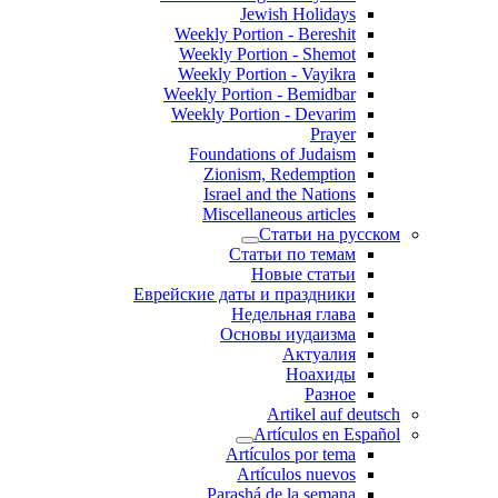
Jewish Holidays
Weekly Portion - Bereshit
Weekly Portion - Shemot
Weekly Portion - Vayikra
Weekly Portion - Bemidbar
Weekly Portion - Devarim
Prayer
Foundations of Judaism
Zionism, Redemption
Israel and the Nations
Miscellaneous articles
Статьи на русском
Статьи по темам
Новые статьи
Еврейские даты и праздники
Недельная глава
Основы иудаизма
Актуалия
Ноахиды
Разное
Artikel auf deutsch
Artículos en Español
Artículos por tema
Artículos nuevos
Parashá de la semana