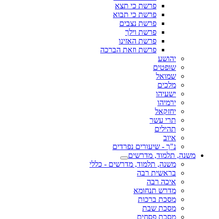
פרשת כי תצא
פרשת כי תבוא
פרשת נצבים
פרשת וילך
פרשת האזינו
פרשת וזאת הברכה
יהושע
שופטים
שמואל
מלכים
ישעיהו
ירמיהו
יחזקאל
תרי עשר
תהילים
איוב
נ"ך - שיעורים נפרדים
משנה, תלמוד, מדרשים
משנה, תלמוד, מדרשים - כללי
בראשית רבה
איכה רבה
מדרש תנחומא
מסכת ברכות
מסכת שבת
מסכת פסחים