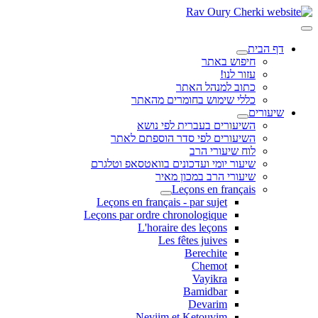
דף הבית
חיפוש באתר
עזור לנו!
כתוב למנהל האתר
כללי שימוש בחומרים מהאתר
שיעורים
השיעורים בעברית לפי נושא
השיעורים לפי סדר הוספתם לאתר
לוח שיעורי הרב
שיעור יומי ועדכונים בוואטסאפ וטלגרם
שיעורי הרב במכון מאיר
Leçons en français
Leçons en français - par sujet
Leçons par ordre chronologique
L'horaire des leçons
Les fêtes juives
Berechite
Chemot
Vayikra
Bamidbar
Devarim
Neviim et Ketouvim