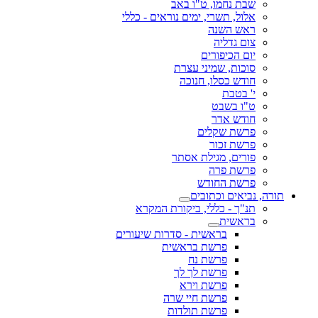
שבת נחמו, ט"ו באב
אלול, תשרי, ימים נוראים - כללי
ראש השנה
צום גדליה
יום הכיפורים
סוכות, שמיני עצרת
חודש כסלו, חנוכה
י' בטבת
ט"ו בשבט
חודש אדר
פרשת שקלים
פרשת זכור
פורים, מגילת אסתר
פרשת פרה
פרשת החודש
תורה, נביאים וכתובים
תנ"ך - כללי, ביקורת המקרא
בראשית
בראשית - סדרות שיעורים
פרשת בראשית
פרשת נח
פרשת לך לך
פרשת וירא
פרשת חיי שרה
פרשת תולדות