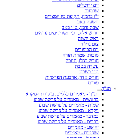
יום ירושלים
שבועות
י"ז בתמוז, תקופת בין המצרים
תשעה באב
שבת נחמו, ט"ו באב
חודש אלול, חגי תשרי, ימים נוראים
ראש השנה
צום גדליה
יום הכיפורים
סוכות, שמחת תורה
חודש כסלו, חנוכה
עשרה בטבת
ט"ו בשבט
חודש אדר, ארבעת הפרשיות
פורים
תנ"ך
תנ"ך - מאמרים כלליים, ביקורת המקרא
בראשית - מאמרים על פרשת שבוע
שמות - מאמרים על פרשת שבוע
ויקרא - מאמרים על פרשת שבוע
במדבר - מאמרים על פרשת שבוע
דברים - מאמרים על פרשת שבוע
יהושע - מאמרים
שופטים - מאמרים