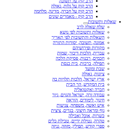
הרב קוק על תשובה
הרב קוק על גלות, גאולה
הרב קוק על חברה, מדינה, מלחמה
הרב קוק - מאמרים שונים
שאלות ותשובות
שלח שאלה לרב
שאלות ותשובות לפי נושא
השאלות והתשובות לפי תאריך
אמונה, תשובה, יסודות התורה
מקורות ופירושיהם
עברית, הלכות דיבור, שמות
חכמים, רבנות, פסיקת הלכה
תפילה, ברכות, בית כנסת
שבת ומועד
ציונות, גאולה
ארץ ישראל, הלכות תלויות בה
בית המקדש, הר הבית
חברה ואקטואליה
עבודה זרה, ישראל והגוים, גיור
חינוך, לימודים, הוראה
איש ואשה, משפחה, צניעות
גוף ומראה חיצוני, בגדים, ציצית
כשרות, אוכל ואכילה
טהרה, נטילת ידיים, טבילת כלים
ספרי קודש, תפילין, מזוזה, גניזה