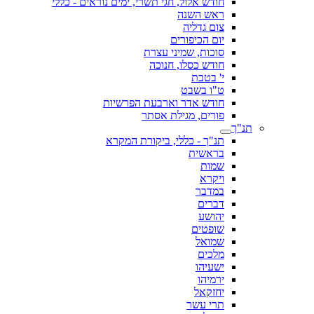
חודש אלול, חגי תשרי, ימים נוראים - כללי
ראש השנה
צום גדליה
יום הכיפורים
סוכות, שמיני עצרת
חודש כסלו, חנוכה
י' בטבת
ט"ו בשבט
חודש אדר וארבעת הפרשיות
פורים, מגילת אסתר
תנ"ך
תנ"ך - כללי, ביקורת המקרא
בראשית
שמות
ויקרא
במדבר
דברים
יהושע
שופטים
שמואל
מלכים
ישעיהו
ירמיהו
יחזקאל
תרי עשר