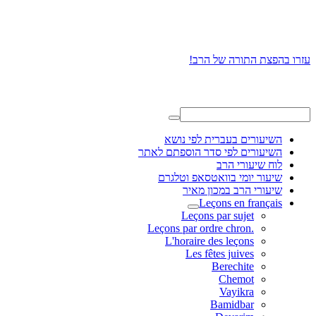
עזרו בהפצת התורה של הרב!
השיעורים בעברית לפי נושא
השיעורים לפי סדר הוספתם לאתר
לוח שיעורי הרב
שיעור יומי בוואטסאפ וטלגרם
שיעורי הרב במכון מאיר
Leçons en français
Leçons par sujet
.Leçons par ordre chron
L'horaire des leçons
Les fêtes juives
Berechite
Chemot
Vayikra
Bamidbar