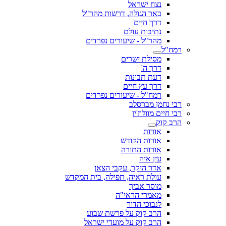
נצח ישראל
באר הגולה, דרשות מהר"ל
דרך חיים
נתיבות עולם
מהר"ל - שיעורים נפרדים
רמח"ל
מסילת ישרים
דרך ה'
דעת תבונות
דרך עץ חיים
רמח"ל - שיעורים נפרדים
רבי נחמן מברסלב
רבי חיים מוולוז'ין
הרב קוק
אורות
אורות הקודש
אורות התורה
עין איה
אדר היקר, עקבי הצאן
עולת ראיה, תפילה, בית המקדש
מוסר אביך
מאמרי הראי"ה
לנבוכי הדור
הרב קוק על פרשת שבוע
הרב קוק על מועדי ישראל