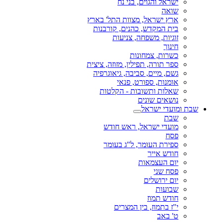
ישראל והגוים, בני נח
שואה
ארץ ישראל, מצוות התל' בארץ
בית המקדש, כהנים, קורבנות
זוגיות, משפחה, צניעות
חינוך
כשרות, צמחונות
ספר תורה, תפילין, מזוזה, ציצית
גשם, מיים, סביבה, גיאוגרפיה
אומנות, ספורט, פנאי
שאלות ותשובות - הקלטות
נושאים שונים
שבת ומועדי ישראל
שבת
מועדי ישראל, ראש חודש
פסח
ספירת העומר, ל"ג בעומר
חודש אייר
יום העצמאות
פסח שני
יום ירושלים
שבועות
חודש תמוז
י"ז בתמוז, בין המצרים
ט' באב