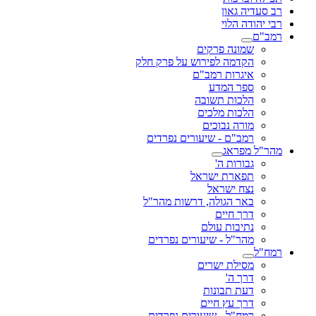
רב סעדיה גאון
רבי יהודה הלוי
רמב"ם
שמונה פרקים
הקדמה לפירוש על פרק חלק
איגרות רמב"ם
ספר המדע
הלכות תשובה
הלכות מלכים
מורה נבוכים
רמב"ם - שיעורים נפרדים
מהר"ל מפראג
גבורות ה'
תפארת ישראל
נצח ישראל
באר הגולה, דרשות מהר"ל
דרך חיים
נתיבות עולם
מהר"ל - שיעורים נפרדים
רמח"ל
מסילת ישרים
דרך ה'
דעת תבונות
דרך עץ חיים
רמח"ל - שיעורים נפרדים