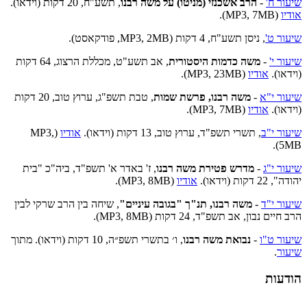
שיעור ח'
-
הרב אשכנזי (מניטו) על משה רבנו
, תשע"ח, 20 דקות (וידאו).
אודיו
(MP3, 7MB).
שיעור ט'
, ניסן תשע"ח, 4 דקות (MP3, 2MB, פודקאסט).
שיעור י'
-
משה כדמות היסטורית
, אב תשע"ט, מכללת הרצוג, 64 דקות
(וידאו).
אודיו
(MP3, 23MB).
שיעור י"א
-
משה רבנו, פרשת שמות
, טבת תשפ"ג, ערוץ טוב, 20 דקות
(וידאו).
אודיו
(MP3, 7MB).
שיעור י"ב
, תשרי תשפ"ד, ערוץ טוב, 13 דקות (וידאו).
אודיו
(MP3,
5MB).
שיעור י"ג
-
מדרש פטירת משה רבנו
, ז' באדר א' תשפ"ד, ביה"כ "בית
יהודה", 22 דקות (וידאו).
אודיו
(MP3, 8MB).
שיעור י"ד
-
משה רבנו, תנ"ך "בגובה עיניים"
, שיחה בין הרב שרקי לבין
הרב חיים נבון, אב תשפ"ד, 24 דקות (MP3, 8MB).
שיעור ט"ו
-
נבואת משה רבנו
, ו׳ בתשרי תשפ״ה, 10 דקות (וידאו). מתוך
שיעור
.
הודעות