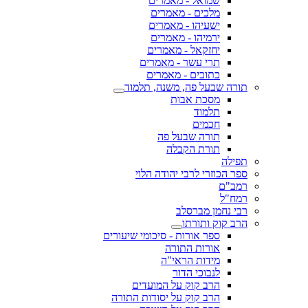
שמואל - מאמרים
מלכים - מאמרים
ישעיהו - מאמרים
ירמיהו - מאמרים
יחזקאל - מאמרים
תרי עשר - מאמרים
כתובים - מאמרים
תורה שבעל פה, משנה, תלמוד
מסכת אבות
תלמוד
חכמים
תורה שבעל פה
תורת הקבלה
תפילה
ספר הכוזרי לרבי יהודה הלוי
רמב"ם
רמח"ל
רבי נחמן מברסלב
הרב קוק ותורתו
ספר אורות - סיכומי שיעורים
אורות התורה
מידות הראי"ה
לנבוכי הדור
הרב קוק על המועדים
הרב קוק על יסודות התורה