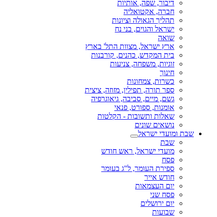
דיבור, שפה, אותיות
חברה, אקטואליה
תהליך הגאולה וציונות
ישראל והגוים, בני נח
שואה
ארץ ישראל, מצוות התל' בארץ
בית המקדש, כהנים, קורבנות
זוגיות, משפחה, צניעות
חינוך
כשרות, צמחונות
ספר תורה, תפילין, מזוזה, ציצית
גשם, מיים, סביבה, גיאוגרפיה
אומנות, ספורט, פנאי
שאלות ותשובות - הקלטות
נושאים שונים
שבת ומועדי ישראל
שבת
מועדי ישראל, ראש חודש
פסח
ספירת העומר, ל"ג בעומר
חודש אייר
יום העצמאות
פסח שני
יום ירושלים
שבועות