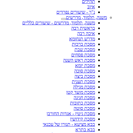
תהילים
איוב
נ"ך - שיעורים נפרדים
משנה, תלמוד, מדרשים
משנה, תלמוד, מדרשים - שיעורים כלליים
בראשית רבה
איכה רבה
מדרש תנחומא
מסכת ברכות
מסכת שבת
מסכת פסחים
מסכת ראש השנה
מסכת יומא
מסכת סוכה
מסכת ביצה
מסכת תענית
מסכת מגילה
מסכת מועד קטן
מסכת חגיגה
מסכת כתובות
מסכת סוטה
מסכת גיטין - אגדות החורבן
מסכת קידושין
בבא מציעא - תנורו של עכנאי
בבא בתרא