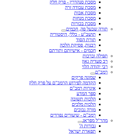
מסכת סנהדרין - פרק חלק
מסכת עבודה זרה
מסכת אבות
מסכת מנחות
מסכת בכורות
תורה שבעל פה, חכמים
תושב"ע - כללי, היסטוריה
תורת הסוד
רבנות, פסיקת הלכה
חכמים - אישיותם ותורתם
תפילה וברכות
רב סעדיה גאון
רבי יהודה הלוי
רמב"ם
שמונה פרקים
הקדמה לפירוש הרמב"ם על פרק חלק
איגרות רמב"ם
ספר המדע
הלכות תשובה
הלכות מלכים
מורה נבוכים
רמב"ם - שיעורים נפרדים
מהר"ל מפראג
גבורות ה'
תפארת ישראל