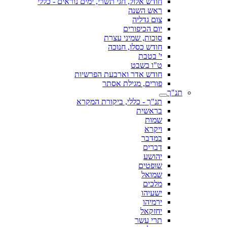
חודש אלול, חגי תשרי, ימים נוראים - כללי
ראש השנה
צום גדליה
יום הכיפורים
סוכות, שמיני עצרת
חודש כסלו, חנוכה
י' בטבת
ט"ו בשבט
חודש אדר וארבעת הפרשיות
פורים, מגילת אסתר
תנ"ך
תנ"ך - כללי, ביקורת המקרא
בראשית
שמות
ויקרא
במדבר
דברים
יהושע
שופטים
שמואל
מלכים
ישעיהו
ירמיהו
יחזקאל
תרי עשר