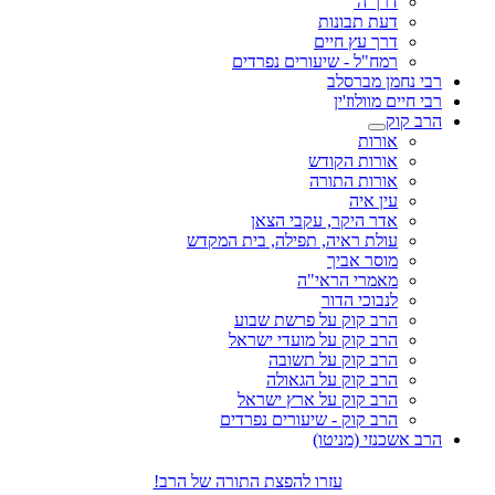
דרך ה'
דעת תבונות
דרך עץ חיים
רמח"ל - שיעורים נפרדים
רבי נחמן מברסלב
רבי חיים מוולוז'ין
הרב קוק
אורות
אורות הקודש
אורות התורה
עין איה
אדר היקר, עקבי הצאן
עולת ראיה, תפילה, בית המקדש
מוסר אביך
מאמרי הראי"ה
לנבוכי הדור
הרב קוק על פרשת שבוע
הרב קוק על מועדי ישראל
הרב קוק על תשובה
הרב קוק על הגאולה
הרב קוק על ארץ ישראל
הרב קוק - שיעורים נפרדים
הרב אשכנזי (מניטו)
עזרו להפצת התורה של הרב!