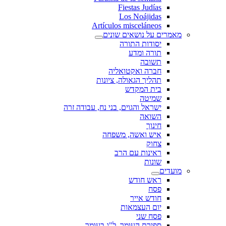
Fiestas Judías
Los Noájidas
Artículos misceláneos
מאמרים על נושאים שונים
יסודות התורה
תורה ומדע
תשובה
חברה ואקטואליה
תהליך הגאולה, ציונות
בית המקדש
שמיטה
ישראל והגוים, בני נח, עבודה זרה
השואה
חינוך
איש ואשה, משפחה
צחוק
ראינות עם הרב
שונות
מועדים
ראש חודש
פסח
חודש אייר
יום העצמאות
פסח שני
ספירת העומר, ל"ג בעומר