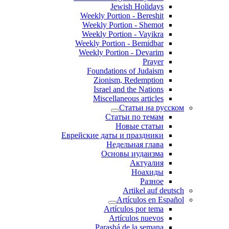
Jewish Holidays
Weekly Portion - Bereshit
Weekly Portion - Shemot
Weekly Portion - Vayikra
Weekly Portion - Bemidbar
Weekly Portion - Devarim
Prayer
Foundations of Judaism
Zionism, Redemption
Israel and the Nations
Miscellaneous articles
Статьи на русском
Статьи по темам
Новые статьи
Еврейские даты и праздники
Недельная глава
Основы иудаизма
Актуалия
Ноахиды
Разное
Artikel auf deutsch
Artículos en Español
Artículos por tema
Artículos nuevos
Parashá de la semana