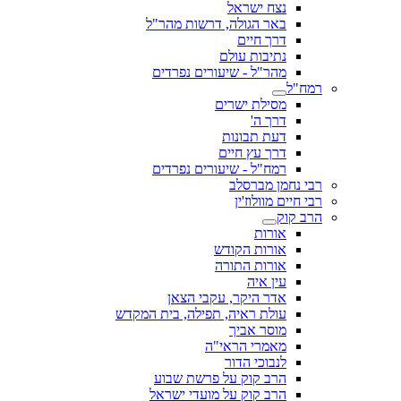
נצח ישראל
באר הגולה, דרשות מהר"ל
דרך חיים
נתיבות עולם
מהר"ל - שיעורים נפרדים
רמח"ל
מסילת ישרים
דרך ה'
דעת תבונות
דרך עץ חיים
רמח"ל - שיעורים נפרדים
רבי נחמן מברסלב
רבי חיים מוולוז'ין
הרב קוק
אורות
אורות הקודש
אורות התורה
עין איה
אדר היקר, עקבי הצאן
עולת ראיה, תפילה, בית המקדש
מוסר אביך
מאמרי הראי"ה
לנבוכי הדור
הרב קוק על פרשת שבוע
הרב קוק על מועדי ישראל