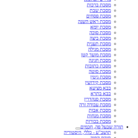
מסכת ברכות
מסכת שבת
מסכת פסחים
מסכת ראש השנה
מסכת יומא
מסכת סוכה
מסכת ביצה
מסכת תענית
מסכת מגילה
מסכת מועד קטן
מסכת חגיגה
מסכת כתובות
מסכת סוטה
מסכת גיטין
מסכת קידושין
בבא מציעא
בבא בתרא
מסכת סנהדרין
מסכת עבודה זרה
מסכת אבות
מסכת מנחות
מסכת בכורות
תורה שבעל פה, חכמים
תושב"ע - כללי, היסטוריה
תורת הסוד