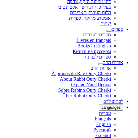
דיני ממונות ונזקין, צדקה
בעלי כוחות, ריפוי אלטרנטיבי
הלוח העברי, תאריכים
אומנות, מוזיקה, ספרות
שונות
ספרים
ספרים בעברית
Livres en français
Books in English
Книги на русском
ספרים לבני נח
אודות הרב
אודות הרב
À propos du Rav Oury Cherki
About Rabbi Oury Cherki
О раве Ури Шерки
Sobre Rabino Oury Cherki
Über Rabbi Oury Cherki
לכתוב לרב
Languages
עברית
Français
English
Русский
Español