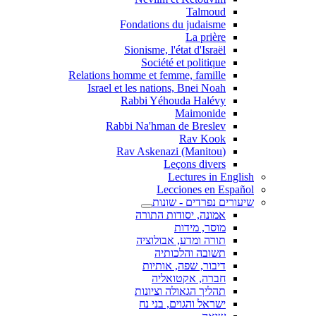
Talmoud
Fondations du judaisme
La prière
Sionisme, l'état d'Israël
Société et politique
Relations homme et femme, famille
Israel et les nations, Bnei Noah
Rabbi Yéhouda Halévy
Maimonide
Rabbi Na'hman de Breslev
Rav Kook
(Rav Askenazi (Manitou
Leçons divers
Lectures in English
Lecciones en Español
שיעורים נפרדים - שונות
אמונה, יסודות התורה
מוסר, מידות
תורה ומדע, אבולוציה
תשובה והלכותיה
דיבור, שפה, אותיות
חברה, אקטואליה
תהליך הגאולה וציונות
ישראל והגוים, בני נח