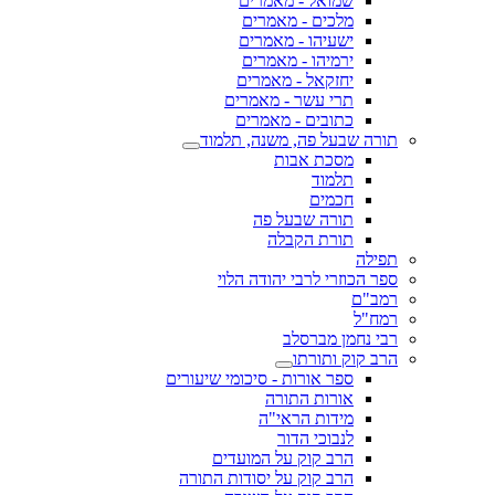
שמואל - מאמרים
מלכים - מאמרים
ישעיהו - מאמרים
ירמיהו - מאמרים
יחזקאל - מאמרים
תרי עשר - מאמרים
כתובים - מאמרים
תורה שבעל פה, משנה, תלמוד
מסכת אבות
תלמוד
חכמים
תורה שבעל פה
תורת הקבלה
תפילה
ספר הכוזרי לרבי יהודה הלוי
רמב"ם
רמח"ל
רבי נחמן מברסלב
הרב קוק ותורתו
ספר אורות - סיכומי שיעורים
אורות התורה
מידות הראי"ה
לנבוכי הדור
הרב קוק על המועדים
הרב קוק על יסודות התורה