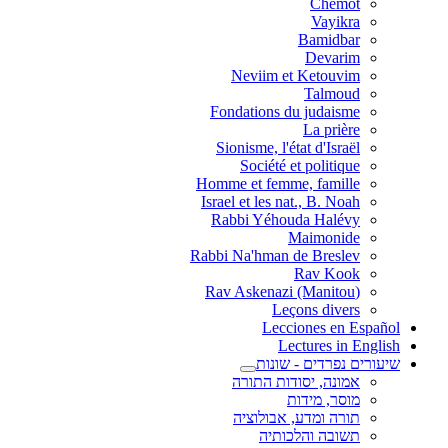
Chemot
Vayikra
Bamidbar
Devarim
Neviim et Ketouvim
Talmoud
Fondations du judaisme
La prière
Sionisme, l'état d'Israël
Société et politique
Homme et femme, famille
Israel et les nat., B. Noah
Rabbi Yéhouda Halévy
Maimonide
Rabbi Na'hman de Breslev
Rav Kook
(Rav Askenazi (Manitou
Leçons divers
Lecciones en Español
Lectures in English
שיעורים נפרדים - שונות
אמונה, יסודות התורה
מוסר, מידות
תורה ומדע, אבולוציה
תשובה והלכותיה