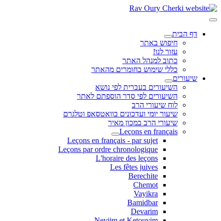
דף הבית
חיפוש באתר
עזור לנו!
כתוב למנהל האתר
כללי שימוש בחומרים מהאתר
שיעורים
השיעורים בעברית לפי נושא
השיעורים לפי סדר הוספתם לאתר
לוח שיעורי הרב
שיעור יומי ועדכונים בוואטסאפ וטלגרם
שיעורי הרב במכון מאיר
Leçons en français
Leçons en français - par sujet
Leçons par ordre chronologique
L'horaire des leçons
Les fêtes juives
Berechite
Chemot
Vayikra
Bamidbar
Devarim
Neviim et Ketouvim