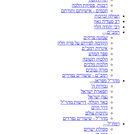
רבנות, פסיקת הלכה
חכמים - אישיותם ותורתם
תפילה וברכות
רב סעדיה גאון
רבי יהודה הלוי
רמב"ם
שמונה פרקים
הקדמה לפירוש על פרק חלק
איגרות רמב"ם
ספר המדע
הלכות תשובה
הלכות מלכים
מורה נבוכים
רמב"ם - שיעורים נפרדים
מהר"ל מפראג
גבורות ה'
תפארת ישראל
נצח ישראל
באר הגולה, דרשות מהר"ל
דרך חיים
נתיבות עולם
מהר"ל - שיעורים נפרדים
רמח"ל
מסילת ישרים