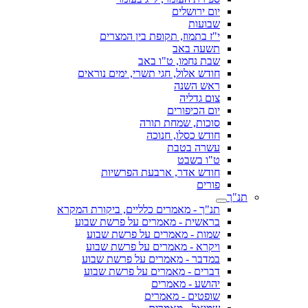
יום ירושלים
שבועות
י"ז בתמוז, תקופת בין המצרים
תשעה באב
שבת נחמו, ט"ו באב
חודש אלול, חגי תשרי, ימים נוראים
ראש השנה
צום גדליה
יום הכיפורים
סוכות, שמחת תורה
חודש כסלו, חנוכה
עשרה בטבת
ט"ו בשבט
חודש אדר, ארבעת הפרשיות
פורים
תנ"ך
תנ"ך - מאמרים כלליים, ביקורת המקרא
בראשית - מאמרים על פרשת שבוע
שמות - מאמרים על פרשת שבוע
ויקרא - מאמרים על פרשת שבוע
במדבר - מאמרים על פרשת שבוע
דברים - מאמרים על פרשת שבוע
יהושע - מאמרים
שופטים - מאמרים