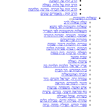
הרב קוק על תשובה
הרב קוק על גלות, גאולה
הרב קוק על חברה, מדינה, מלחמה
הרב קוק - מאמרים שונים
שאלות ותשובות
שלח שאלה לרב
שאלות ותשובות לפי נושא
השאלות והתשובות לפי תאריך
אמונה, תשובה, יסודות התורה
מקורות ופירושיהם
עברית, הלכות דיבור, שמות
חכמים, רבנות, פסיקת הלכה
תפילה, ברכות, בית כנסת
שבת ומועד
ציונות, גאולה
ארץ ישראל, הלכות תלויות בה
בית המקדש, הר הבית
חברה ואקטואליה
עבודה זרה, ישראל והגוים, גיור
חינוך, לימודים, הוראה
איש ואשה, משפחה, צניעות
גוף ומראה חיצוני, בגדים, ציצית
כשרות, אוכל ואכילה
טהרה, נטילת ידיים, טבילת כלים
ספרי קודש, תפילין, מזוזה, גניזה