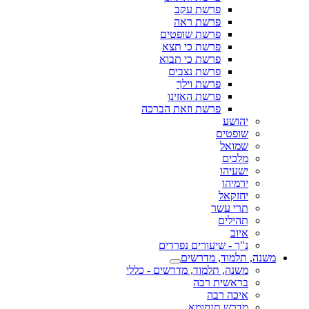
פרשת עקב
פרשת ראה
פרשת שופטים
פרשת כי תצא
פרשת כי תבוא
פרשת נצבים
פרשת וילך
פרשת האזינו
פרשת וזאת הברכה
יהושע
שופטים
שמואל
מלכים
ישעיהו
ירמיהו
יחזקאל
תרי עשר
תהילים
איוב
נ"ך - שיעורים נפרדים
משנה, תלמוד, מדרשים
משנה, תלמוד, מדרשים - כללי
בראשית רבה
איכה רבה
מדרש תנחומא