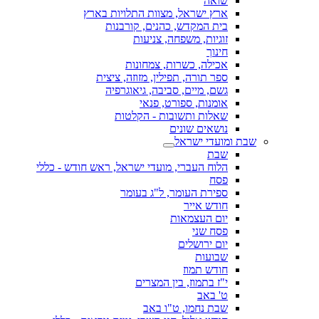
שואה
ארץ ישראל, מצוות התלויות בארץ
בית המקדש, כהנים, קורבנות
זוגיות, משפחה, צניעות
חינוך
אכילה, כשרות, צמחונות
ספר תורה, תפילין, מזוזה, ציצית
גשם, מיים, סביבה, גיאוגרפיה
אומנות, ספורט, פנאי
שאלות ותשובות - הקלטות
נושאים שונים
שבת ומועדי ישראל
שבת
הלוח העברי, מועדי ישראל, ראש חודש - כללי
פסח
ספירת העומר, ל"ג בעומר
חודש אייר
יום העצמאות
פסח שני
יום ירושלים
שבועות
חודש תמוז
י"ז בתמוז, בין המצרים
ט' באב
שבת נחמו, ט"ו באב