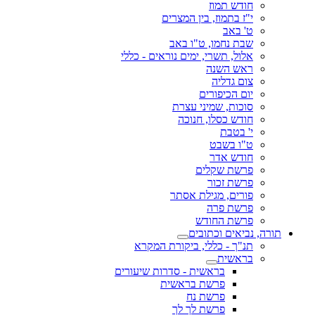
חודש תמוז
י"ז בתמוז, בין המצרים
ט' באב
שבת נחמו, ט"ו באב
אלול, תשרי, ימים נוראים - כללי
ראש השנה
צום גדליה
יום הכיפורים
סוכות, שמיני עצרת
חודש כסלו, חנוכה
י' בטבת
ט"ו בשבט
חודש אדר
פרשת שקלים
פרשת זכור
פורים, מגילת אסתר
פרשת פרה
פרשת החודש
תורה, נביאים וכתובים
תנ"ך - כללי, ביקורת המקרא
בראשית
בראשית - סדרות שיעורים
פרשת בראשית
פרשת נח
פרשת לך לך