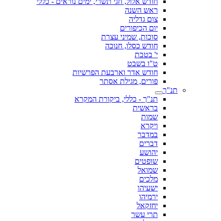
חודש אלול, חגי תשרי, ימים נוראים - כללי
ראש השנה
צום גדליה
יום הכיפורים
סוכות, שמיני עצרת
חודש כסלו, חנוכה
י' בטבת
ט"ו בשבט
חודש אדר וארבעת הפרשיות
פורים, מגילת אסתר
תנ"ך
תנ"ך - כללי, ביקורת המקרא
בראשית
שמות
ויקרא
במדבר
דברים
יהושע
שופטים
שמואל
מלכים
ישעיהו
ירמיהו
יחזקאל
תרי עשר