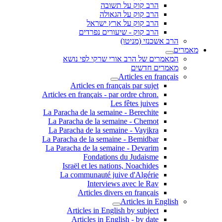
הרב קוק על תשובה
הרב קוק על הגאולה
הרב קוק על ארץ ישראל
הרב קוק - שיעורים נפרדים
הרב אשכנזי (מניטו)
מאמרים
המאמרים של הרב אורי שרקי לפי נושא
מאמרים חדשים
Articles en français
Articles en français par sujet
.Articles en français - par ordre chron
Les fêtes juives
La Paracha de la semaine - Berechite
La Paracha de la semaine - Chemot
La Paracha de la semaine - Vayikra
La Paracha de la semaine - Bemidbar
La Paracha de la semaine - Devarim
Fondations du Judaisme
Israël et les nations, Noachides
La communauté juive d'Algérie
Interviews avec le Rav
Articles divers en français
Articles in English
Articles in English by subject
Articles in English - by date