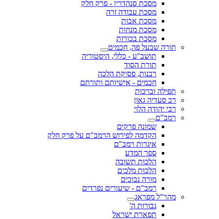
מסכת סנהדרין - פרק חלק
מסכת עבודה זרה
מסכת אבות
מסכת מנחות
מסכת בכורות
תורה שבעל פה, חכמים
תושב"ע - כללי, היסטוריה
תורת הסוד
רבנות, פסיקת הלכה
חכמים - אישיותם ותורתם
תפילה וברכות
רב סעדיה גאון
רבי יהודה הלוי
רמב"ם
שמונה פרקים
הקדמה לפירוש הרמב"ם על פרק חלק
איגרות רמב"ם
ספר המדע
הלכות תשובה
הלכות מלכים
מורה נבוכים
רמב"ם - שיעורים נפרדים
מהר"ל מפראג
גבורות ה'
תפארת ישראל