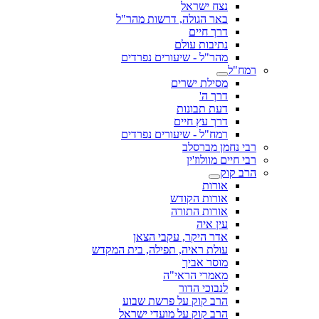
נצח ישראל
באר הגולה, דרשות מהר"ל
דרך חיים
נתיבות עולם
מהר"ל - שיעורים נפרדים
רמח"ל
מסילת ישרים
דרך ה'
דעת תבונות
דרך עץ חיים
רמח"ל - שיעורים נפרדים
רבי נחמן מברסלב
רבי חיים מוולוז'ין
הרב קוק
אורות
אורות הקודש
אורות התורה
עין איה
אדר היקר, עקבי הצאן
עולת ראיה, תפילה, בית המקדש
מוסר אביך
מאמרי הראי"ה
לנבוכי הדור
הרב קוק על פרשת שבוע
הרב קוק על מועדי ישראל