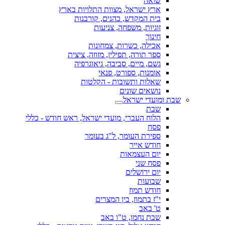
שואה
ארץ ישראל, מצוות התלויות בארץ
בית המקדש, כהנים, קורבנות
זוגיות, משפחה, צניעות
חינוך
אכילה, כשרות, צמחונות
ספר תורה, תפילין, מזוזה, ציצית
גשם, מיים, סביבה, גיאוגרפיה
אומנות, ספורט, פנאי
שאלות ותשובות - הקלטות
נושאים שונים
שבת ומועדי ישראל
שבת
הלוח העברי, מועדי ישראל, ראש חודש - כללי
פסח
ספירת העומר, ל"ג בעומר
חודש אייר
יום העצמאות
פסח שני
יום ירושלים
שבועות
חודש תמוז
י"ז בתמוז, בין המצרים
ט' באב
שבת נחמו, ט"ו באב