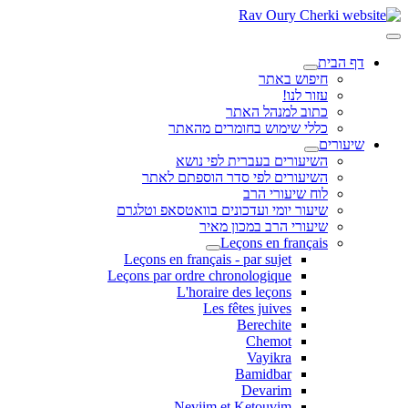
דף הבית
חיפוש באתר
עזור לנו!
כתוב למנהל האתר
כללי שימוש בחומרים מהאתר
שיעורים
השיעורים בעברית לפי נושא
השיעורים לפי סדר הוספתם לאתר
לוח שיעורי הרב
שיעור יומי ועדכונים בוואטסאפ וטלגרם
שיעורי הרב במכון מאיר
Leçons en français
Leçons en français - par sujet
Leçons par ordre chronologique
L'horaire des leçons
Les fêtes juives
Berechite
Chemot
Vayikra
Bamidbar
Devarim
Neviim et Ketouvim