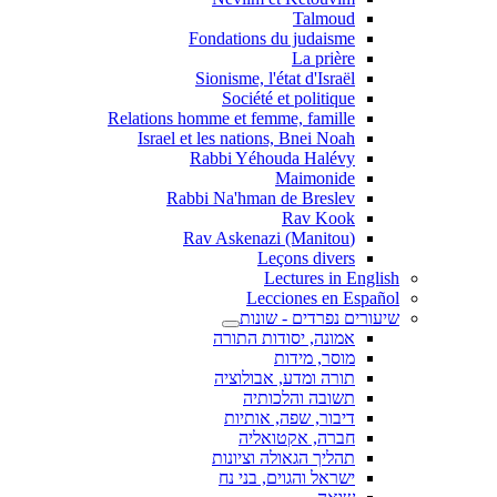
Talmoud
Fondations du judaisme
La prière
Sionisme, l'état d'Israël
Société et politique
Relations homme et femme, famille
Israel et les nations, Bnei Noah
Rabbi Yéhouda Halévy
Maimonide
Rabbi Na'hman de Breslev
Rav Kook
(Rav Askenazi (Manitou
Leçons divers
Lectures in English
Lecciones en Español
שיעורים נפרדים - שונות
אמונה, יסודות התורה
מוסר, מידות
תורה ומדע, אבולוציה
תשובה והלכותיה
דיבור, שפה, אותיות
חברה, אקטואליה
תהליך הגאולה וציונות
ישראל והגוים, בני נח