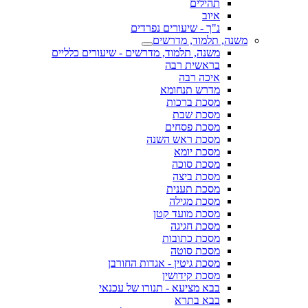
תהילים
איוב
נ"ך - שיעורים נפרדים
משנה, תלמוד, מדרשים
משנה, תלמוד, מדרשים - שיעורים כלליים
בראשית רבה
איכה רבה
מדרש תנחומא
מסכת ברכות
מסכת שבת
מסכת פסחים
מסכת ראש השנה
מסכת יומא
מסכת סוכה
מסכת ביצה
מסכת תענית
מסכת מגילה
מסכת מועד קטן
מסכת חגיגה
מסכת כתובות
מסכת סוטה
מסכת גיטין - אגדות החורבן
מסכת קידושין
בבא מציעא - תנורו של עכנאי
בבא בתרא