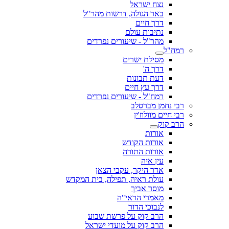
נצח ישראל
באר הגולה, דרשות מהר"ל
דרך חיים
נתיבות עולם
מהר"ל - שיעורים נפרדים
רמח"ל
מסילת ישרים
דרך ה'
דעת תבונות
דרך עץ חיים
רמח"ל - שיעורים נפרדים
רבי נחמן מברסלב
רבי חיים מוולוז'ין
הרב קוק
אורות
אורות הקודש
אורות התורה
עין איה
אדר היקר, עקבי הצאן
עולת ראיה, תפילה, בית המקדש
מוסר אביך
מאמרי הראי"ה
לנבוכי הדור
הרב קוק על פרשת שבוע
הרב קוק על מועדי ישראל