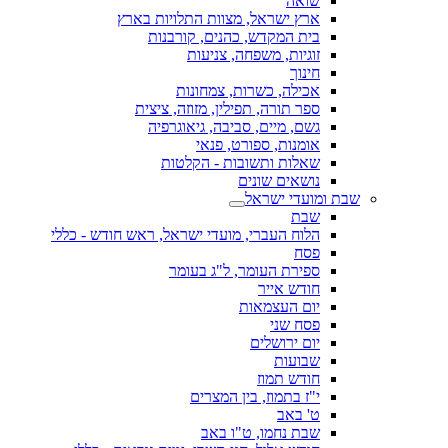
שואה
ארץ ישראל, מצוות התלויות בארץ
בית המקדש, כהנים, קורבנות
זוגיות, משפחה, צניעות
חינוך
אכילה, כשרות, צמחונות
ספר תורה, תפילין, מזוזה, ציצית
גשם, מיים, סביבה, גיאוגרפיה
אומנות, ספורט, פנאי
שאלות ותשובות - הקלטות
נושאים שונים
שבת ומועדי ישראל
שבת
הלוח העברי, מועדי ישראל, ראש חודש - כללי
פסח
ספירת העומר, ל"ג בעומר
חודש אייר
יום העצמאות
פסח שני
יום ירושלים
שבועות
חודש תמוז
י"ז בתמוז, בין המצרים
ט' באב
שבת נחמו, ט"ו באב