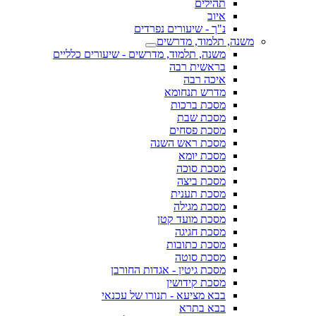
תהילים
איוב
נ"ך - שיעורים נפרדים
משנה, תלמוד, מדרשים
משנה, תלמוד, מדרשים - שיעורים כלליים
בראשית רבה
איכה רבה
מדרש תנחומא
מסכת ברכות
מסכת שבת
מסכת פסחים
מסכת ראש השנה
מסכת יומא
מסכת סוכה
מסכת ביצה
מסכת תענית
מסכת מגילה
מסכת מועד קטן
מסכת חגיגה
מסכת כתובות
מסכת סוטה
מסכת גיטין - אגדות החורבן
מסכת קידושין
בבא מציעא - תנורו של עכנאי
בבא בתרא