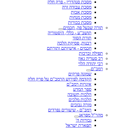
מסכת סנהדרין - פרק חלק
מסכת עבודה זרה
מסכת אבות
מסכת מנחות
מסכת בכורות
תורה שבעל פה, חכמים
תושב"ע - כללי, היסטוריה
תורת הסוד
רבנות, פסיקת הלכה
חכמים - אישיותם ותורתם
תפילה וברכות
רב סעדיה גאון
רבי יהודה הלוי
רמב"ם
שמונה פרקים
הקדמה לפירוש הרמב"ם על פרק חלק
איגרות רמב"ם
ספר המדע
הלכות תשובה
הלכות מלכים
מורה נבוכים
רמב"ם - שיעורים נפרדים
מהר"ל מפראג
גבורות ה'
תפארת ישראל