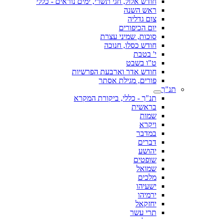
חודש אלול, חגי תשרי, ימים נוראים - כללי
ראש השנה
צום גדליה
יום הכיפורים
סוכות, שמיני עצרת
חודש כסלו, חנוכה
י' בטבת
ט"ו בשבט
חודש אדר וארבעת הפרשיות
פורים, מגילת אסתר
תנ"ך
תנ"ך - כללי, ביקורת המקרא
בראשית
שמות
ויקרא
במדבר
דברים
יהושע
שופטים
שמואל
מלכים
ישעיהו
ירמיהו
יחזקאל
תרי עשר