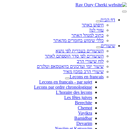
דף הבית
חיפוש באתר
עזור לנו!
כתוב למנהל האתר
כללי שימוש בחומרים מהאתר
שיעורים
השיעורים בעברית לפי נושא
השיעורים לפי סדר הוספתם לאתר
לוח שיעורי הרב
שיעור יומי ועדכונים בוואטסאפ וטלגרם
שיעורי הרב במכון מאיר
Leçons en français
Leçons en français - par sujet
Leçons par ordre chronologique
L'horaire des leçons
Les fêtes juives
Berechite
Chemot
Vayikra
Bamidbar
Devarim
Neviim et Ketouvim