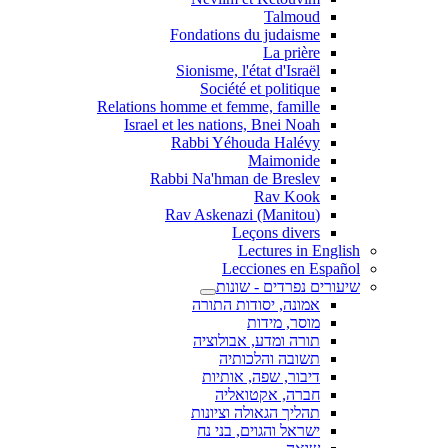
Talmoud
Fondations du judaisme
La prière
Sionisme, l'état d'Israël
Société et politique
Relations homme et femme, famille
Israel et les nations, Bnei Noah
Rabbi Yéhouda Halévy
Maimonide
Rabbi Na'hman de Breslev
Rav Kook
(Rav Askenazi (Manitou
Leçons divers
Lectures in English
Lecciones en Español
שיעורים נפרדים - שונות
אמונה, יסודות התורה
מוסר, מידות
תורה ומדע, אבולוציה
תשובה והלכותיה
דיבור, שפה, אותיות
חברה, אקטואליה
תהליך הגאולה וציונות
ישראל והגוים, בני נח