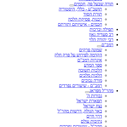
תורה שבעל פה, חכמים
תושב"ע - כללי, היסטוריה
תורת הסוד
רבנות, פסיקת הלכה
חכמים - אישיותם ותורתם
תפילה וברכות
רב סעדיה גאון
רבי יהודה הלוי
רמב"ם
שמונה פרקים
הקדמה לפירוש על פרק חלק
איגרות רמב"ם
ספר המדע
הלכות תשובה
הלכות מלכים
מורה נבוכים
רמב"ם - שיעורים נפרדים
מהר"ל מפראג
גבורות ה'
תפארת ישראל
נצח ישראל
באר הגולה, דרשות מהר"ל
דרך חיים
נתיבות עולם
מהר"ל - שיעורים נפרדים