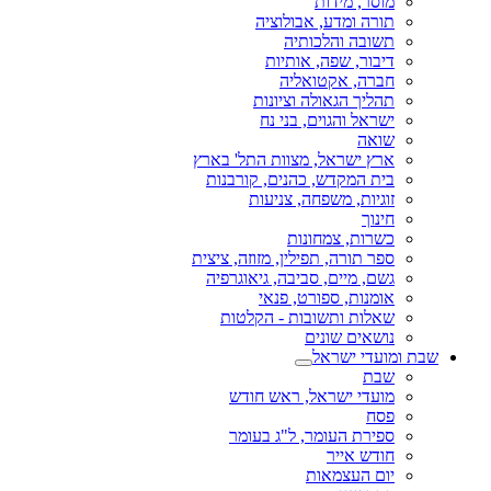
מוסר, מידות
תורה ומדע, אבולוציה
תשובה והלכותיה
דיבור, שפה, אותיות
חברה, אקטואליה
תהליך הגאולה וציונות
ישראל והגוים, בני נח
שואה
ארץ ישראל, מצוות התל' בארץ
בית המקדש, כהנים, קורבנות
זוגיות, משפחה, צניעות
חינוך
כשרות, צמחונות
ספר תורה, תפילין, מזוזה, ציצית
גשם, מיים, סביבה, גיאוגרפיה
אומנות, ספורט, פנאי
שאלות ותשובות - הקלטות
נושאים שונים
שבת ומועדי ישראל
שבת
מועדי ישראל, ראש חודש
פסח
ספירת העומר, ל"ג בעומר
חודש אייר
יום העצמאות