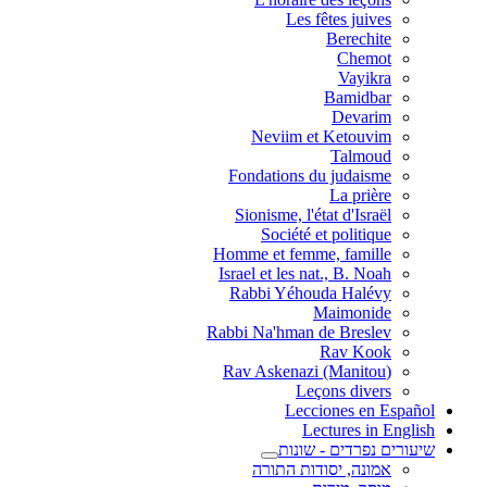
Les fêtes juives
Berechite
Chemot
Vayikra
Bamidbar
Devarim
Neviim et Ketouvim
Talmoud
Fondations du judaisme
La prière
Sionisme, l'état d'Israël
Société et politique
Homme et femme, famille
Israel et les nat., B. Noah
Rabbi Yéhouda Halévy
Maimonide
Rabbi Na'hman de Breslev
Rav Kook
(Rav Askenazi (Manitou
Leçons divers
Lecciones en Español
Lectures in English
שיעורים נפרדים - שונות
אמונה, יסודות התורה