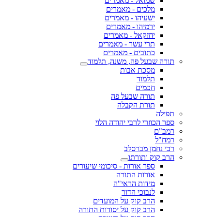
שמואל - מאמרים
מלכים - מאמרים
ישעיהו - מאמרים
ירמיהו - מאמרים
יחזקאל - מאמרים
תרי עשר - מאמרים
כתובים - מאמרים
תורה שבעל פה, משנה, תלמוד
מסכת אבות
תלמוד
חכמים
תורה שבעל פה
תורת הקבלה
תפילה
ספר הכוזרי לרבי יהודה הלוי
רמב"ם
רמח"ל
רבי נחמן מברסלב
הרב קוק ותורתו
ספר אורות - סיכומי שיעורים
אורות התורה
מידות הראי"ה
לנבוכי הדור
הרב קוק על המועדים
הרב קוק על יסודות התורה