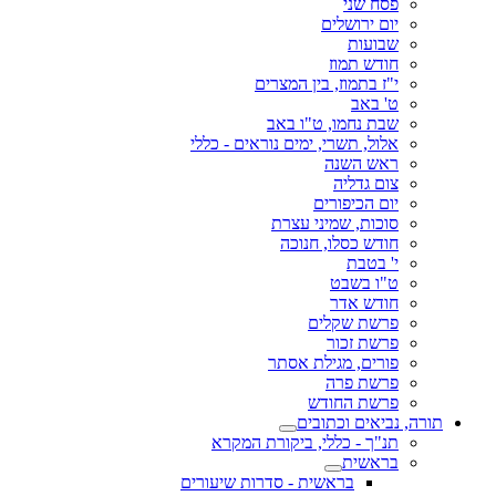
פסח שני
יום ירושלים
שבועות
חודש תמוז
י"ז בתמוז, בין המצרים
ט' באב
שבת נחמו, ט"ו באב
אלול, תשרי, ימים נוראים - כללי
ראש השנה
צום גדליה
יום הכיפורים
סוכות, שמיני עצרת
חודש כסלו, חנוכה
י' בטבת
ט"ו בשבט
חודש אדר
פרשת שקלים
פרשת זכור
פורים, מגילת אסתר
פרשת פרה
פרשת החודש
תורה, נביאים וכתובים
תנ"ך - כללי, ביקורת המקרא
בראשית
בראשית - סדרות שיעורים