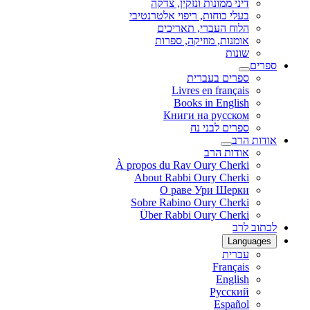
דיני ממונות ונזקין, צדקה
בעלי כוחות, ריפוי אלטרנטיבי
הלוח העברי, תאריכים
אומנות, מוזיקה, ספרות
שונות
ספרים
ספרים בעברית
Livres en français
Books in English
Книги на русском
ספרים לבני נח
אודות הרב
אודות הרב
À propos du Rav Oury Cherki
About Rabbi Oury Cherki
О раве Ури Шерки
Sobre Rabino Oury Cherki
Über Rabbi Oury Cherki
לכתוב לרב
Languages
עברית
Français
English
Русский
Español