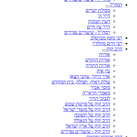
רמח"ל
מסילת ישרים
דרך ה'
דעת תבונות
דרך עץ חיים
רמח"ל - שיעורים נפרדים
רבי נחמן מברסלב
רבי חיים מוולוז'ין
הרב קוק
אורות
אורות הקודש
אורות התורה
עין איה
אדר היקר, עקבי הצאן
עולת ראיה, תפילה, בית המקדש
מוסר אביך
מאמרי הראי"ה
לנבוכי הדור
הרב קוק על פרשת שבוע
הרב קוק על מועדי ישראל
הרב קוק על תשובה
הרב קוק על הגאולה
הרב קוק על ארץ ישראל
הרב קוק - שיעורים נפרדים
הרב אשכנזי (מניטו)