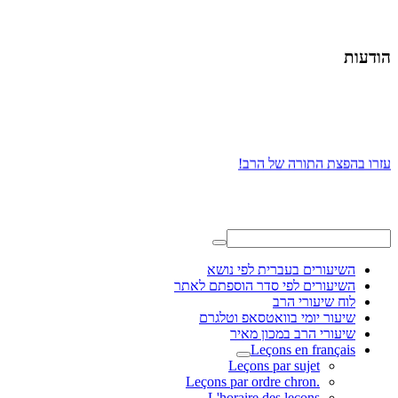
הודעות
עזרו בהפצת התורה של הרב!
השיעורים בעברית לפי נושא
השיעורים לפי סדר הוספתם לאתר
לוח שיעורי הרב
שיעור יומי בוואטסאפ וטלגרם
שיעורי הרב במכון מאיר
Leçons en français
Leçons par sujet
.Leçons par ordre chron
L'horaire des leçons