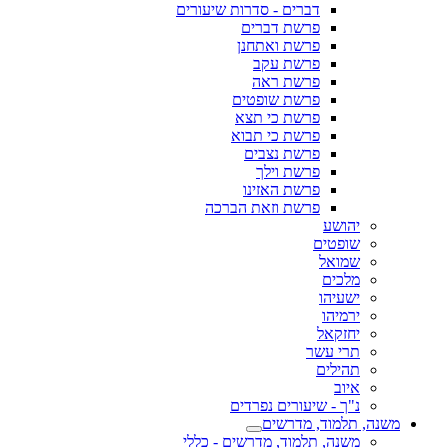
דברים - סדרות שיעורים
פרשת דברים
פרשת ואתחנן
פרשת עקב
פרשת ראה
פרשת שופטים
פרשת כי תצא
פרשת כי תבוא
פרשת נצבים
פרשת וילך
פרשת האזינו
פרשת וזאת הברכה
יהושע
שופטים
שמואל
מלכים
ישעיהו
ירמיהו
יחזקאל
תרי עשר
תהילים
איוב
נ"ך - שיעורים נפרדים
משנה, תלמוד, מדרשים
משנה, תלמוד, מדרשים - כללי