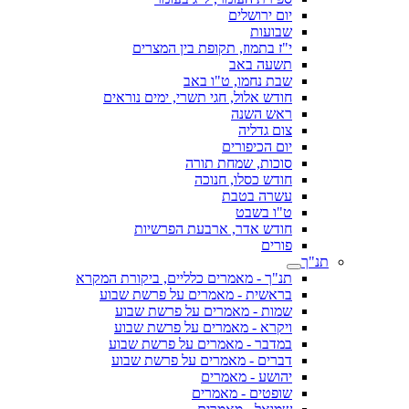
יום ירושלים
שבועות
י"ז בתמוז, תקופת בין המצרים
תשעה באב
שבת נחמו, ט"ו באב
חודש אלול, חגי תשרי, ימים נוראים
ראש השנה
צום גדליה
יום הכיפורים
סוכות, שמחת תורה
חודש כסלו, חנוכה
עשרה בטבת
ט"ו בשבט
חודש אדר, ארבעת הפרשיות
פורים
תנ"ך
תנ"ך - מאמרים כלליים, ביקורת המקרא
בראשית - מאמרים על פרשת שבוע
שמות - מאמרים על פרשת שבוע
ויקרא - מאמרים על פרשת שבוע
במדבר - מאמרים על פרשת שבוע
דברים - מאמרים על פרשת שבוע
יהושע - מאמרים
שופטים - מאמרים