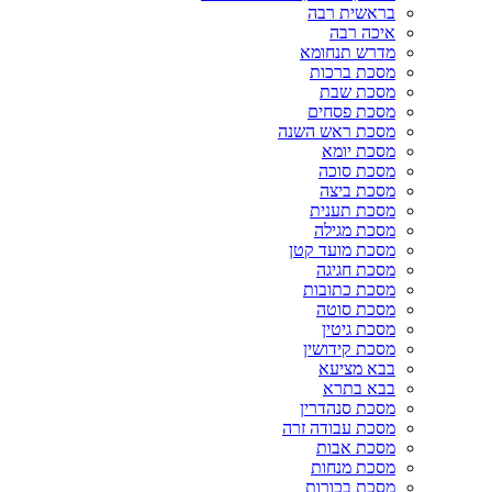
בראשית רבה
איכה רבה
מדרש תנחומא
מסכת ברכות
מסכת שבת
מסכת פסחים
מסכת ראש השנה
מסכת יומא
מסכת סוכה
מסכת ביצה
מסכת תענית
מסכת מגילה
מסכת מועד קטן
מסכת חגיגה
מסכת כתובות
מסכת סוטה
מסכת גיטין
מסכת קידושין
בבא מציעא
בבא בתרא
מסכת סנהדרין
מסכת עבודה זרה
מסכת אבות
מסכת מנחות
מסכת בכורות