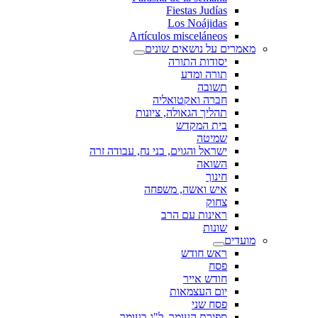
Fiestas Judías
Los Noájidas
Artículos misceláneos
מאמרים על נושאים שונים
יסודות התורה
תורה ומדע
תשובה
חברה ואקטואליה
תהליך הגאולה, ציונות
בית המקדש
שמיטה
ישראל והגוים, בני נח, עבודה זרה
השואה
חינוך
איש ואשה, משפחה
צחוק
ראינות עם הרב
שונות
מועדים
ראש חודש
פסח
חודש אייר
יום העצמאות
פסח שני
ספירת העומר, ל"ג בעומר