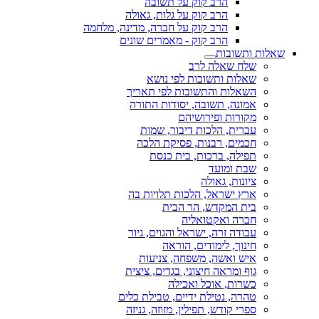
הרב קוק על תשובה
הרב קוק על גלות, גאולה
הרב קוק על חברה, מדינה, מלחמה
הרב קוק - מאמרים שונים
שאלות ותשובות
שלח שאלה לרב
שאלות ותשובות לפי נושא
השאלות והתשובות לפי תאריך
אמונה, תשובה, יסודות התורה
מקורות ופירושיהם
עברית, הלכות דיבור, שמות
חכמים, רבנות, פסיקת הלכה
תפילה, ברכות, בית כנסת
שבת ומועד
ציונות, גאולה
ארץ ישראל, הלכות תלויות בה
בית המקדש, הר הבית
חברה ואקטואליה
עבודה זרה, ישראל והגוים, גיור
חינוך, לימודים, הוראה
איש ואשה, משפחה, צניעות
גוף ומראה חיצוני, בגדים, ציצית
כשרות, אוכל ואכילה
טהרה, נטילת ידיים, טבילת כלים
ספרי קודש, תפילין, מזוזה, גניזה