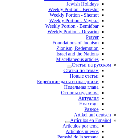
Jewish Holidays
Weekly Portion - Bereshit
Weekly Portion - Shemot
Weekly Portion - Vayikra
Weekly Portion - Bemidbar
Weekly Portion - Devarim
Prayer
Foundations of Judaism
Zionism, Redemption
Israel and the Nations
Miscellaneous articles
Статьи на русском
Статьи по темам
Новые статьи
Еврейские даты и праздники
Недельная глава
Основы иудаизма
Актуалия
Ноахиды
Разное
Artikel auf deutsch
Artículos en Español
Artículos por tema
Artículos nuevos
Parashá de la semana